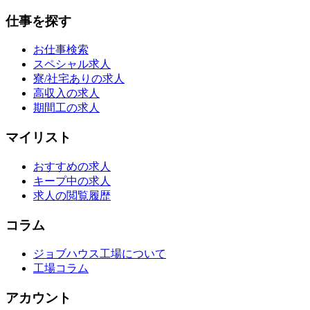
仕事を探す
お仕事検索
スペシャル求人
寮/社宅ありの求人
高収入の求人
期間工の求人
マイリスト
おすすめの求人
キープ中の求人
求人の閲覧履歴
コラム
ジョブハウス工場について
工場コラム
アカウント