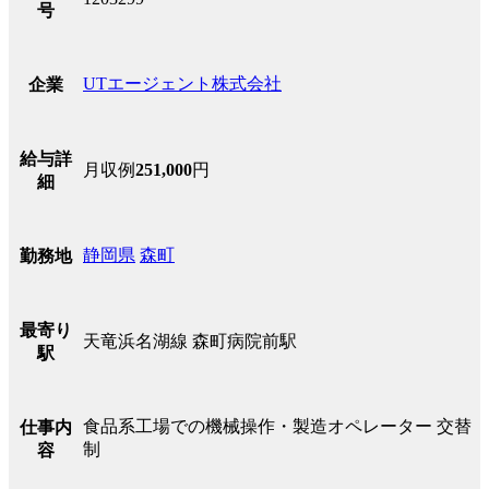
号
UTエージェント株式会社
企業
給与詳
月収例
251,000
円
細
静岡県
森町
勤務地
最寄り
天竜浜名湖線 森町病院前駅
駅
食品系工場での機械操作・製造オペレーター 交替
仕事内
制
容