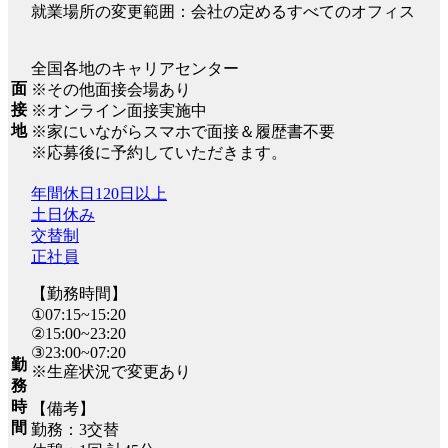
就業場所の変更範囲：会社の定めるすべてのオフィス
全国各地のキャリアセンター
面
※その他面接会場あり
接
※オンライン面接実施中
地
※家にいながらスマホで面接＆履歴書不要
※応募後に予約していただきます。
年間休日120日以上
土日休み
交替制
正社員
【勤務時間】
①07:15~15:20
②15:00~23:20
③23:00~07:20
勤
※生産状況で変更あり
務
時
【備考】
間
勤務：3交替