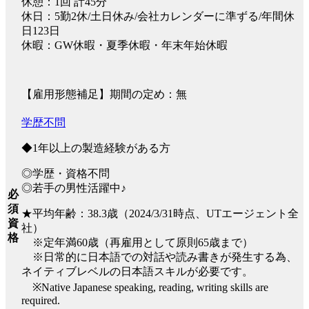
休憩：1回 計45分
休日：5勤2休/土日休み/会社カレンダーに準ずる/年間休
日123日
休暇：GW休暇・夏季休暇・年末年始休暇
【雇用形態補足】期間の定め：無
学歴不問
◆1年以上の製造経験がある方
◎学歴・資格不問
◎若手の男性活躍中♪
必
須
★平均年齢：38.3歳（2024/3/31時点、UTエージェント全
資
社）
格
※定年満60歳（再雇用として原則65歳まで）
※日常的に日本語での対話や読み書きが発生する為、
ネイティブレベルの日本語スキルが必要です。
※Native Japanese speaking, reading, writing skills are
required.