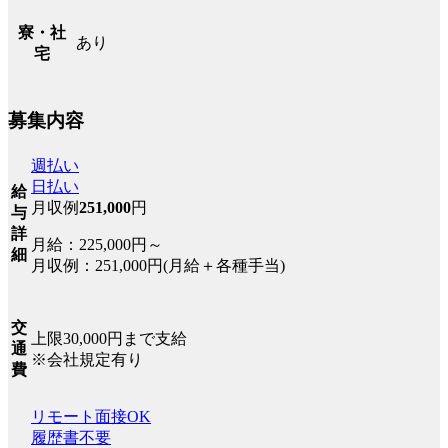
寮・社
あり
宅
募集内容
週払い
日払い
給
月収例
251,000
円
与
詳
月給：225,000円～
細
月収例：251,000円(月給＋各種手当)
交
上限30,000円まで支給
通
※会社規定有り
費
リモート面接OK
履歴書不要