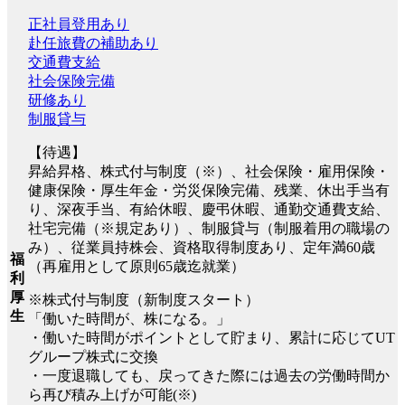
正社員登用あり
赴任旅費の補助あり
交通費支給
社会保険完備
研修あり
制服貸与
【待遇】
昇給昇格、株式付与制度（※）、社会保険・雇用保険・
健康保険・厚生年金・労災保険完備、残業、休出手当有
り、深夜手当、有給休暇、慶弔休暇、通勤交通費支給、
社宅完備（※規定あり）、制服貸与（制服着用の職場の
み）、従業員持株会、資格取得制度あり、定年満60歳
福
（再雇用として原則65歳迄就業）
利
厚
※株式付与制度（新制度スタート）
生
「働いた時間が、株になる。」
・働いた時間がポイントとして貯まり、累計に応じてUT
グループ株式に交換
・一度退職しても、戻ってきた際には過去の労働時間か
ら再び積み上げが可能(※)