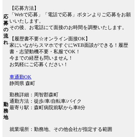
【応募方法】
「Webで応募」「電話で応募」ボタンよりご応募をお願
応
いいたします。
募
その後、お電話にて面接のお時間を調整いたします。
の
流
【履歴書不要☆オンライン面接OK】
れ
家にいながらスマホですぐにWEB面談ができる！履歴
書・志望動機不要・私服でOK！
今までの経歴も問いません！
お気軽にご応募ください！
車通勤OK
静岡県 森町
勤務詳細：周智郡森町
通勤方法：徒歩/車/自転車/バイク
勤
最寄り駅：森町病院前駅から車8分
務
地
就業場所：勤務地、その他会社が指定する範囲