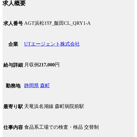
求人概要
AGT浜松ｴﾘｱ_飯田CL_QRY1-A
求人番号
UTエージェント株式会社
企業
月収例
217,000
円
給与詳細
静岡県
森町
勤務地
天竜浜名湖線 森町病院前駅
最寄り駅
食品系工場での検査・検品 交替制
仕事内容