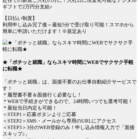
赴任での新規ご入社の方に！入社日に現金化可能なデジタル
ギフトで2万円分支給♪
【日払い制度】
利用申し込み完了後～最短5分で受け取り可能！スマホから
簡単に申請いただけます！※規定あり
★「ポチッと就職」ならスキマ時間にWEBでサクサク手軽
に転職★
「ポチッと就職」は、面接不要のお仕事自動紹介サービスで
す！
＊履歴書不要＆面接行く必要なし！
＊WEBで手続きができるので、24時間いつでも選考可能！
＊最短当日内定も可能！
＜STEP1＞応募ボタンよりご応募
＜STEP2＞SMS・メールから専用のURLにアクセス
＜STEP3＞3分のWEB登録のみ！申し込み情報入力で「面接
スキップ♪」