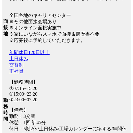
全国各地のキャリアセンター
面
※その他面接会場あり
接
※オンライン面接実施中
地
※家にいながらスマホで面接＆履歴書不要
※応募後に予約していただきます。
年間休日120日以上
土日休み
交替制
正社員
【勤務時間】
①07:15~15:20
②15:00~23:20
③23:00~07:20
勤
務
【備考】
時
勤務：3交替
間
休憩：1回 計45分
休日：5勤2休/土日休み/工場カレンダーに準ずる/年間休