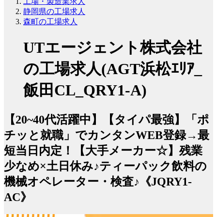
工場・製造業求人
静岡県の工場求人
森町の工場求人
UTエージェント株式会社
の工場求人(AGT浜松ｴﾘｱ_
飯田CL_QRY1-A)
【20~40代活躍中】【タイパ最強】「ポ
チッと就職」でカンタンWEB登録→最
短当日内定！【大手メーカー☆】残業
少なめ×土日休み♪ティーパック飲料の
機械オペレーター・検査♪《JQRY1-
AC》