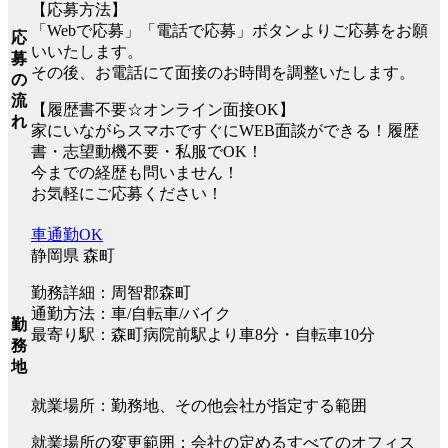
【応募方法】
「Webで応募」「電話で応募」ボタンよりご応募をお願
応
いいたします。
募
その後、お電話にて面接のお時間を調整いたします。
の
流
【履歴書不要☆オンライン面接OK】
れ
家にいながらスマホですぐにWEB面談ができる！履歴
書・志望動機不要・私服でOK！
今までの経歴も問いません！
お気軽にご応募ください！
車通勤OK
静岡県 森町
勤務詳細：周智郡森町
通勤方法：車/自転車/バイク
勤
最寄り駅：森町病院前駅より車8分・自転車10分
務
地
就業場所：勤務地、その他会社が指定する範囲
就業場所の変更範囲：会社の定めるすべてのオフィス