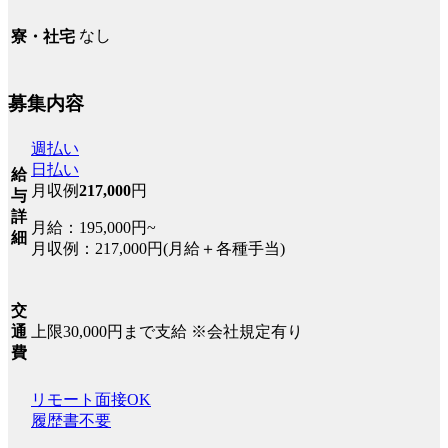
なし
寮・社宅
募集内容
週払い
日払い
給
月収例
217,000
円
与
詳
月給：195,000円~
細
月収例：217,000円(月給＋各種手当)
交
上限30,000円まで支給 ※会社規定有り
通
費
リモート面接OK
履歴書不要