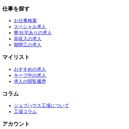
仕事を探す
お仕事検索
スペシャル求人
寮/社宅ありの求人
高収入の求人
期間工の求人
マイリスト
おすすめの求人
キープ中の求人
求人の閲覧履歴
コラム
ジョブハウス工場について
工場コラム
アカウント