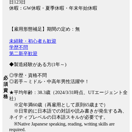
日123日
休暇：GW休暇・夏季休暇・年末年始休暇
【雇用形態補足】期間の定め：無
未経験・初心者も歓迎
学歴不問
第二新卒歓迎
◆製造経験がある方(1年～)
◎学歴・資格不問
必
◎若手～ミドル・中高年男性活躍中！
須
資
★平均年齢：38.3歳（2024/3/31時点、UTエージェント全
格
社）
※定年満60歳（再雇用として原則65歳まで）
※日常的に日本語での対話や読み書きが発生する為、
ネイティブレベルの日本語スキルが必要です。
※Native Japanese speaking, reading, writing skills are
required.