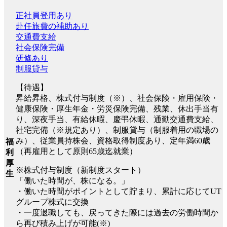
正社員登用あり
赴任旅費の補助あり
交通費支給
社会保険完備
研修あり
制服貸与
【待遇】
昇給昇格、株式付与制度（※）、社会保険・雇用保険・
健康保険・厚生年金・労災保険完備、残業、休出手当有
り、深夜手当、有給休暇、慶弔休暇、通勤交通費支給、
社宅完備（※規定あり）、制服貸与（制服着用の職場の
み）、従業員持株会、資格取得制度あり、定年満60歳
福
（再雇用として原則65歳迄就業）
利
厚
※株式付与制度（新制度スタート）
生
「働いた時間が、株になる。」
・働いた時間がポイントとして貯まり、累計に応じてUT
グループ株式に交換
・一度退職しても、戻ってきた際には過去の労働時間か
ら再び積み上げが可能(※)