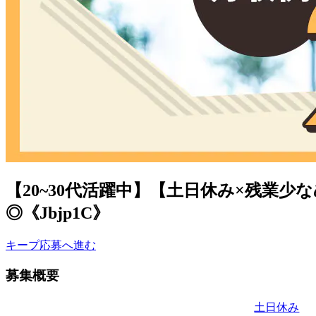
【20~30代活躍中】【土日休み×残業
◎《Jbjp1C》
キープ
応募へ進む
募集概要
土日休み