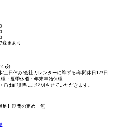
】
0
0
0
で変更あり
替
45分
休/土日休み/会社カレンダーに準ずる/年間休日123日
休暇・夏季休暇・年末年始休暇
いては面談時にご説明させていただきます。
補足】期間の定め：無
迎