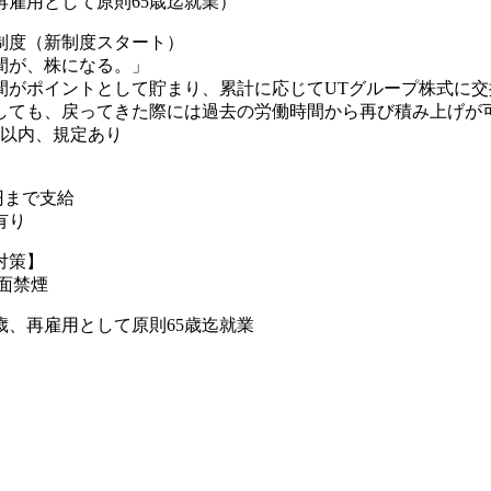
再雇用として原則65歳迄就業）
制度（新制度スタート）
間が、株になる。」
間がポイントとして貯まり、累計に応じてUTグループ株式に交
しても、戻ってきた際には過去の労働時間から再び積み上げが可
年以内、規定あり
0円まで支給
有り
対策】
全面禁煙
歳、再雇用として原則65歳迄就業