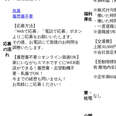
年満60歳（
※株式付与
急募
福利
「働いた時
履歴書不要
厚生
・働いた時
【応募方法】
・一度退職
「Webで応募」「電話で応募」ボタン
※退職後5
よりご応募をお願いいたします。
【交通費】
その後、お電話にて面接のお時間を
応募
上限30,00
調整いたします。
の流
※会社規定
れ
【履歴書不要☆オンライン面接OK】
【受動喫煙
家にいながらスマホですぐにWEB面
有:敷地内
談ができる！履歴書・志望動機不
要・私服でOK！
※定年満60
今までの経歴も問いません！
お気軽にご応募ください！
寮・
なし
社宅
公開