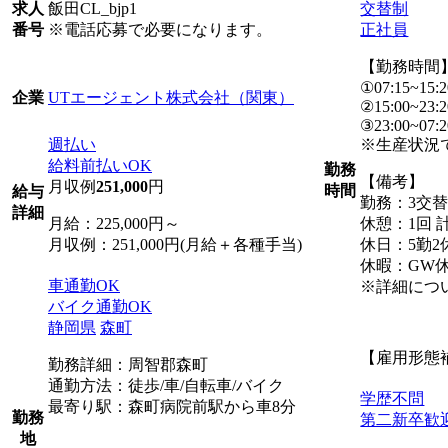
飯田CL_bjp1
交替制
求人
※電話応募で必要になります。
正社員
番号
【勤務時間
①07:15~15:2
UTエージェント株式会社（関東）
企業
②15:00~23:2
③23:00~07:2
週払い
※生産状況
給料前払いOK
勤務
【備考】
月収例
251,000
円
時間
給与
勤務：3交
詳細
月給：225,000円～
休憩：1回 計
月収例：251,000円(月給＋各種手当)
休日：5勤2
休暇：GW
車通勤OK
※詳細につ
バイク通勤OK
静岡県
森町
【雇用形態
勤務詳細：周智郡森町
通勤方法：徒歩/車/自転車/バイク
学歴不問
最寄り駅：森町病院前駅から車8分
勤務
第二新卒歓
地