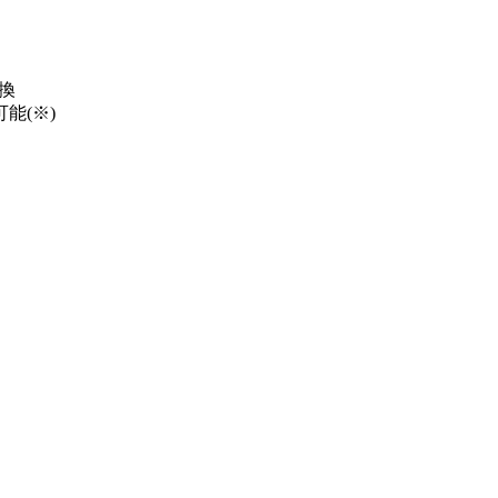
換
能(※)