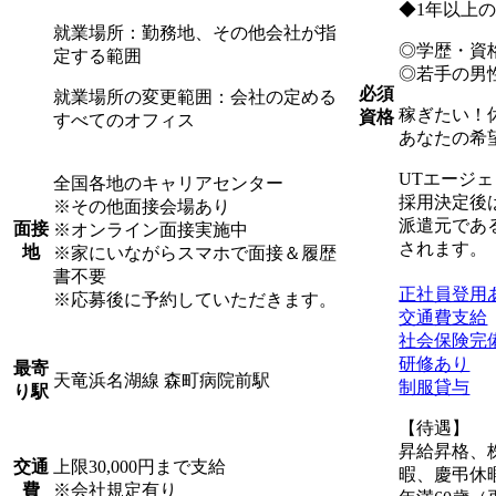
◆1年以上
就業場所：勤務地、その他会社が指
◎学歴・資
定する範囲
◎若手の男
必須
就業場所の変更範囲：会社の定める
稼ぎたい！
資格
すべてのオフィス
あなたの希
UTエージ
全国各地のキャリアセンター
採用決定後
※その他面接会場あり
派遣元であ
面接
※オンライン面接実施中
されます。
地
※家にいながらスマホで面接＆履歴
書不要
正社員登用
※応募後に予約していただきます。
交通費支給
社会保険完
研修あり
最寄
天竜浜名湖線 森町病院前駅
制服貸与
り駅
【待遇】
昇給昇格、
上限30,000円まで支給
交通
暇、慶弔休
※会社規定有り
費