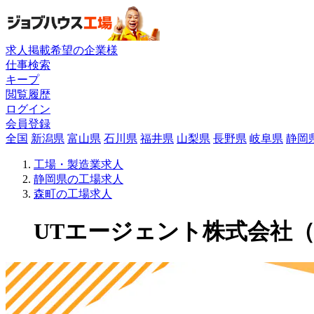
求人掲載希望の企業様
仕事検索
キープ
閲覧履歴
ログイン
会員登録
全国
新潟県
富山県
石川県
福井県
山梨県
長野県
岐阜県
静岡
工場・製造業求人
静岡県の工場求人
森町の工場求人
UTエージェント株式会社（関東