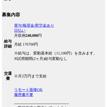
募集内容
賞与/報奨金/慰労金あり
日払い
月収例
240,000
円
給与
月給 176700円
詳細
※給与は、変動基本給（11,100円）を含みます。
※試用期間(2ヶ月)給与変動なし
交通
※月3万円まで支給
費
リモート面接OK
履歴書不要
----------------------------------------------