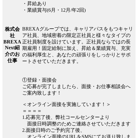
・昇給あり
・業績賞与(6月・12月/年2回)
BREXAグループでは、キャリアパスをもつキャリ
株式会
ア社員、地域密着の限定正社員と様々なタイプの
社
正社員制度を設けています。正社員ならではの長
BREXA
Next紹
期雇用！固定給制に加え、昇給＆業績賞与、充実
介のお
の福利厚生と、あなたの頑張りをしっかりとサポ
仕事
ートさせていただきます。
①登録・面接会
ご応募が完了しましたら、面接・お仕事相談会へ
ご案内致します！
＜オンライン面接を実施しています！＞
＝＝＝＝
1.応募完了後、弊社コールセンターより
面接日時調整のためご連絡させていただきます
2.面接日時のご予約完了後、
オンライン面接のURLをSMSにてお送り致しま