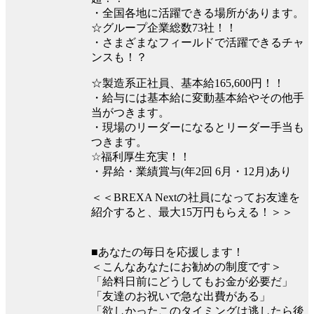
・全国各地に活躍できる場所があります。
☆グループ企業総数73社！！
・さまざまなフィールドで活躍できるチャ
ンスも！？
☆製造系正社員、基本給165,600円！！
・給与には基本給に変動基本給やその他手
当がつきます。
・現場のリーダーになるとリーダー手当も
つきます。
☆福利厚生充実！！
・昇給・業績賞与(年2回 6月・12月)あり
＜＜BREXA Nextの社員になってお友達を
紹介すると、最大15万円もらえる！＞＞
■あなたの毎日を応援します！
＜こんなあなたにお勧めの制度です＞
「給料日前にどうしてもお金が必要だ」
「友達のお祝いで急な出費がある」
「欲しかったこのタイミングは逃したら後