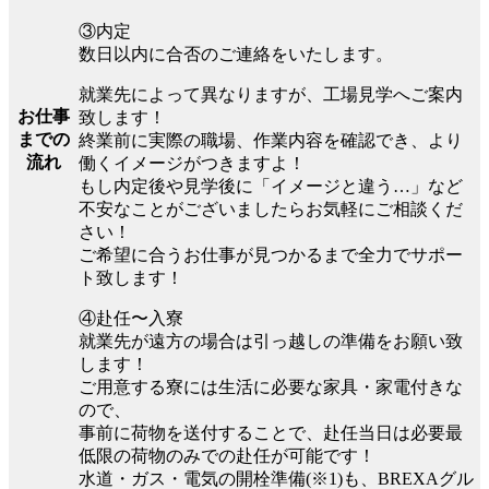
③内定
数日以内に合否のご連絡をいたします。
就業先によって異なりますが、工場見学へご案内
お仕事
致します！
までの
終業前に実際の職場、作業内容を確認でき、より
流れ
働くイメージがつきますよ！
もし内定後や見学後に「イメージと違う…」など
不安なことがございましたらお気軽にご相談くだ
さい！
ご希望に合うお仕事が見つかるまで全力でサポー
ト致します！
④赴任〜入寮
就業先が遠方の場合は引っ越しの準備をお願い致
します！
ご用意する寮には生活に必要な家具・家電付きな
ので、
事前に荷物を送付することで、赴任当日は必要最
低限の荷物のみでの赴任が可能です！
水道・ガス・電気の開栓準備(※1)も、BREXAグル