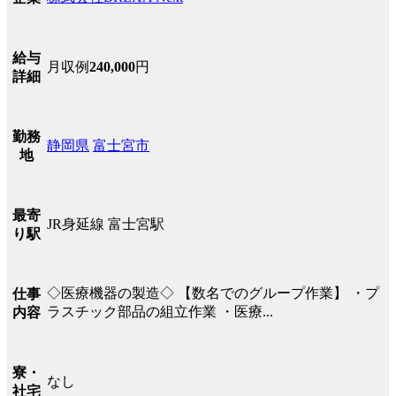
給与
月収例
240,000
円
詳細
勤務
静岡県
富士宮市
地
最寄
JR身延線 富士宮駅
り駅
◇医療機器の製造◇ 【数名でのグループ作業】 ・プ
仕事
ラスチック部品の組立作業 ・医療...
内容
寮・
なし
社宅