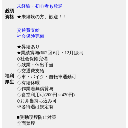
未経験・初心者も歓迎
必須
★未経験の方、歓迎！！
資格
交通費支給
社会保険完備
★昇給あり
★業績賞与(年2回 6月・12月)あり
◇社会保険完備
◇残業・休出手当
◇交通費支給
福利
◇車・バイク・自転車通勤可
厚生
◇有給休暇
◇作業着無償貸与
◇食堂利用可(200円～420円)
◇お弁当持ち込み可
※各待遇は規定有
■受動喫煙防止対策
全面禁煙