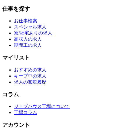
仕事を探す
お仕事検索
スペシャル求人
寮/社宅ありの求人
高収入の求人
期間工の求人
マイリスト
おすすめの求人
キープ中の求人
求人の閲覧履歴
コラム
ジョブハウス工場について
工場コラム
アカウント