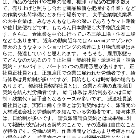
は、商品の仕分けや在庫の管理、棚卸（商品の在庫を数え
て、売り上げと照らし合わせ商品原価を把握する作業）など
の作業や出荷準備などを行う場所です。 大手企業物流業界
の大手企業は、みなさんもなじみの深いであろうヤマト運輸
や佐川急便などです。もちろん日本郵便も大手物流企業で
す。さらに、倉庫業を中心に行っている三菱工場・住友工場
などもあります。 近年の動向近年ではAmazon(アマゾン)や
楽天のようなネットショッピングの発達により物流業界はさ
らに、発達していくと思われます。 そもそも、雇用形態っ
てどんなのがあるの？？正社員・契約社員・派遣社員・請負
契約・アルバイト、パートの5つの雇用形態があります。 正
社員正社員とは、正規雇用で企業に雇われた労働者です。給
与体系は月給制が多いですが、日給もしくは時給制の場合も
あります。 契約社員契約社員とは、企業と有期の直接雇用
契約を結んだ労働者です。 給与体系は月給制あるいは日給
制＋残業代＋諸手当となるケースが多いです。 派遣社員派
遣社員とは、実際に働く企業とは労働契約はなく、派遣元の
人材派遣会社と労働契約を結んでいる労働者です。給与体系
は、日給制が多いです。 請負派遣請負契約とは成果物に対
して報酬が支払われる契約のことで、その過程は自由なこと
が特徴です。労働の過程、作業時間などはあまり考慮されな
い場合が多く、成果物のクオリティが報酬の基準となりま