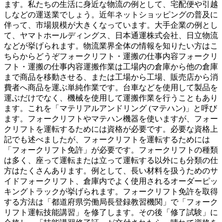
ます。私たちの生活に身近な物流の例として、宅配便や引越
しなどの運送業でしょう。近年ネットショッピングの普及に
伴って、市場規模が大きくなっています。大手企業の例とし
て、ヤマトホールディングス、日本通運株式会社、日立物流
などが挙げられます。物流業界全体の情報を知りたい方はこ
ちらからどうぞフォークリフト・運搬の仕事内容フォークリ
フト・運搬の仕事内容運搬作業は工場内の倉庫から他の倉庫
まで商品を移動させる、または工場から工場、販売店から消
費者へ商品を運ぶ単純作業です。台車などを使用して製品を
運ぶだけでなく、機械を使用して運搬作業を行うこともあり
ます。これを「マテリアルアンドリング (マテハン)」と呼び
ます。フォークリフトやマテハン機器を使いますが、フォー
クリフトを運転するためには資格が必要です。必要な資格上
記でも述べましたが、フォークリフトを運転するためには
「フォークリフト免許」が必要です。フォークリフトの種類
は多く、座って運転または立って運転する以外にも分類の仕
方はたくさんあります。例として、長い材料を扱うためのサ
イドフォークリフト、倉庫内でよく使用されるオーダーピッ
キングトラックが挙げられます。フォークリフト免許を取得
する方法は「都道府県労働局長登録教習機関」で「フォーク
リフト運転技能講習」を修了します。その後「修了試験」に