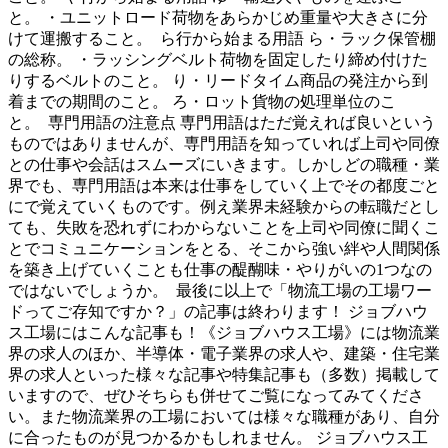
と。 ・ユニットロード荷物をあらかじめ重量や大きさに分
けて運搬すること。 ら行から始まる用語 ら・ラック保管棚
の総称。 ・ラッシングベルト荷物を固定したり締め付けた
りするベルトのこと。 り・リードタイム商品の発注から到
着までの期間のこと。 ろ・ロット貨物の処理単位のこ
と。 専門用語の注意点 専門用語はただ覚えれば良いという
ものではありませんが、専門用語を知っていれば上司や同僚
との仕事や会話はスムーズにいきます。しかしどの職種・業
界でも、専門用語は本来は仕事をしていく上でその都度ごと
にで覚えていくものです。例え業界未経験からの転職だとし
ても、失敗を恐れずにわからないことを上司や同僚に聞くこ
とでコミュニケーションをとる、そこから強い絆や人間関係
を築き上げていくことも仕事の醍醐味・やりがいの1つなの
ではないでしょうか。 最後に以上で「物流工場の工場ワー
ドってご存知ですか？」の記事は終わります！ ジョブハウ
ス工場にはこんな記事も！《ジョブハウス工場》には物流業
界の求人のほか、半導体・電子業界の求人や、建築・住宅業
界の求人といった様々な記事や特集記事も（多数）掲載して
いますので、ぜひそちらも併せてご覧になってみてくださ
い。また物流業界の工場においては様々な職種があり、自分
に合ったものが見つかるかもしれません。 ジョブハウス工