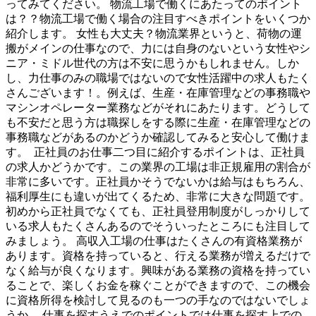
ってみてください。 物流工場で働くにあたってのポイント
は？？物流工場で働く場合の注目すべきポイントをいくつか
紹介します。 女性も大丈夫？物流業界というと、荷物の運
搬がメインの仕事なので、力には自身のないという女性やシ
ニア・ミドル世代の方は不安に思うかもしれません。しか
し、力仕事のみの職場ではないので女性活躍中の求人もたく
さんございます！。例えば、生産・在庫管理などの事務職や
マシンオペレーター業務などがそれにあたります。どうして
も不安だと思う方は職探しをする際に生産・在庫管理などの
事務職などがあるのかどうか確認してみると安心して働けま
す。 正社員のお仕事二つ目に紹介するポイントは、正社員
の求人かどうかです。この業界の工場は非正規雇用の割合が
非常に多いです。正社員かそうでないかは給与はもちろん、
福利厚生にも違いが出てくるため、非常に大きな問題です。
初めから正社員でなくても、正社員登用制度がしっかりして
いる求人もたくさんあるのでそういったところにも注目して
みましょう。 高収入工場の仕事はたくさんの有資格業務が
あります。資格を持っていると、行える業務が増えるだけで
なく給与が良くなります。興味がある業務の資格を持ってい
ることで、楽しくお金を稼ぐことができますので、この機会
に資格所得を検討して見るのも一つの手なのではないでしょ
うか。 仕事を探すうえでのポイントでは仕事を探す上での