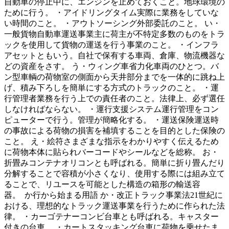
自動車の停止中に、エンジンを止めておくこと。地球環境の
ために行う。 ・アイドリングタイム実際に業務をしていな
い時間のこと。 ・アウトソーシング外部委託のこと。 い・
一般貨物自動車運送事業主に荷主が不特定多数のものをトラ
ックを使用して貨物の運送を行う事業のこと。 ・インフラ
アセットともいう。自社で保有する車両、倉庫、物流機器な
どの資産をさす。 う・ウィング車省力化車両のひとつ。バ
ン型車輌の荷物室の側面から天井部分までを一体的に跳ね上
げ、積み下ろしを簡単にする方式のトラックのこと。 ・運
行管理者業務を行う上での責任者のこと。法律上、必ず選任
しなければならない。 ・運行支援システム運行管理をコン
ピューターで行う。管理が簡略化する。 ・運送保険運送時
の事故による荷物の損害を補填することを目的とした保険の
こと。 え・絵符さまざまな指示をわかりやすく伝えるため
に荷物本体に貼られバーコードやシールなどを総称。 お・
折畳みコンテナオリコンとも呼ばれる。簡単に折り畳んだり
分解することで容積が小さくなり、使用する際には組み立て
ることで、リユースを可能とした構造の箱形の輸送容
器。 か行から始まる用語 か・改正トラック事業法21世紀に
おける、理想的なトラック運送事業を行うために作られた法
律。 ・カーゴテナーコンビ台車とも呼ばれる。キャスター
付きの台車。 ・カートスタッキング台車に荷物を乗せたま