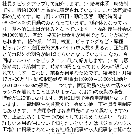
社員をピックアップして紹介します。)・給与体系 時給制
です。時給1200円と高めに設定されています。これは有資格
職のためです。給与例：24万円・勤務形態 勤務時間は
08:30~18:00の日勤のみとなっています。5勤2休となってお
り、基本的に土日が休みとなっています。・福利厚生社会保
険100%加入、有給、格安社員食堂が利用できることが挙げ
られます。 軽作業、半田、検査、ピッキングなど・職種
ピッキング・雇用形態アルバイト(求人数を見ると、正社員
とそれ以外の割合が約1:3くらいとなっています。なお、今
回はアルバイトをピックアップして紹介します。)・給与形
態給与は時給制です。時給950円となっており安めに設定さ
れています。これは、業務が簡単なためです。給与例：月給
17万~20万円・勤務形態勤務時間は(1)09:00～18:00の日勤と
(2)21:00～06:00の夜勤、二つです。固定勤務のため生活のバ
ランスが崩れることはありません。なお(2)の夜勤の場合、
時給が1.25倍になります。週休2日制で事前申請制となって
います。・福利厚生交通費支給、有給の他、正社員登用制度
もあります。 ＊雇用条件は各雇用先によって異なりますの
で、上記はあくまで一つの例としてお考えください。なお、
詳しい雇用条件について知りたいという方は《ジョブハウス
工場》に掲載されている各社紹介記事や求人記事をご覧にな