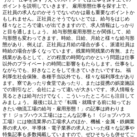
ポイントを説明していきます。 雇用形態仕事を探す上で、
正社員の求人なのかそうでないのかは最も重要なポイントか
もしれません。正社員とそうでないとでは、給与をはじめ
様々なところで違いが出てきますので、求人情報はしっかり
と目を通しましょう。 給与形態雇用形態とか関係して、給
与形態も変わってきます。時給、日給、月給と様々な給与形
態があり、例えば、正社員は月給の場合が多く、派遣社員は
時給の場合が多くなっています。残業時間残業の有無、また
残業があるとして、どの程度の時間なのかという問題は仕事
以外のプライベートの時間に影響をもたらします。仕事をし
ながらでも、好きなことをして生きていきたいですね。 福
利厚生社会保険、各種手当以外でも、様々な福利厚生があり
ます。寮であったり食堂であったり、または提携の娯楽施設
での割引など、会社によって違いが大きいです。求人情報を
見るときは給与だけでなく、こういったところにも注目して
みましょう。 最後に以上で「転職・就職する前に知ってお
きたい物流工場の給与・雇用形態！」の記事は終わりま
す！ ジョブハウス工場にはこんな記事も！《ジョブハウス
工場》には物流業界の工場求人のほか、機械・金属・鉄鋼業
界の求人や、半導体・電子業界の求人といった様々な記事や
特集記事も多数掲載していますので、ぜひそちらも併せてご