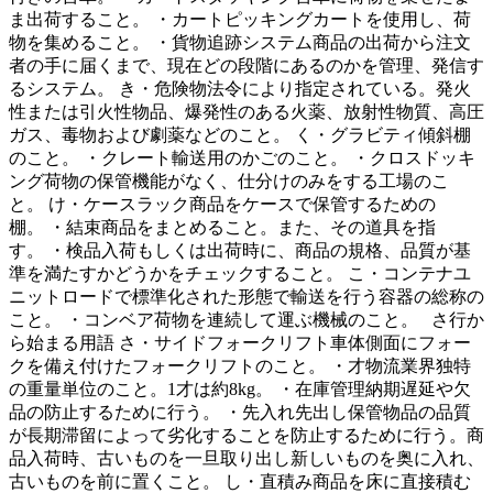
ま出荷すること。 ・カートピッキングカートを使用し、荷
物を集めること。 ・貨物追跡システム商品の出荷から注文
者の手に届くまで、現在どの段階にあるのかを管理、発信す
るシステム。 き・危険物法令により指定されている。発火
性または引火性物品、爆発性のある火薬、放射性物質、高圧
ガス、毒物および劇薬などのこと。 く・グラビティ傾斜棚
のこと。 ・クレート輸送用のかごのこと。 ・クロスドッキ
ング荷物の保管機能がなく、仕分けのみをする工場のこ
と。 け・ケースラック商品をケースで保管するための
棚。 ・結束商品をまとめること。また、その道具を指
す。 ・検品入荷もしくは出荷時に、商品の規格、品質が基
準を満たすかどうかをチェックすること。 こ・コンテナユ
ニットロードで標準化された形態で輸送を行う容器の総称の
こと。 ・コンベア荷物を連続して運ぶ機械のこと。 さ行か
ら始まる用語 さ・サイドフォークリフト車体側面にフォー
クを備え付けたフォークリフトのこと。 ・才物流業界独特
の重量単位のこと。1才は約8kg。 ・在庫管理納期遅延や欠
品の防止するために行う。 ・先入れ先出し保管物品の品質
が長期滞留によって劣化することを防止するために行う。商
品入荷時、古いものを一旦取り出し新しいものを奥に入れ、
古いものを前に置くこと。 し・直積み商品を床に直接積む