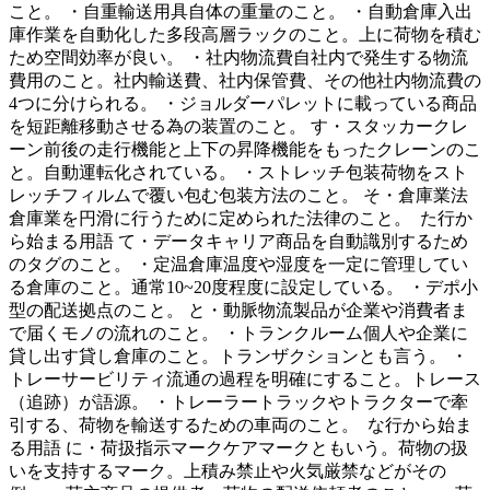
こと。 ・自重輸送用具自体の重量のこと。 ・自動倉庫入出
庫作業を自動化した多段高層ラックのこと。上に荷物を積む
ため空間効率が良い。 ・社内物流費自社内で発生する物流
費用のこと。社内輸送費、社内保管費、その他社内物流費の
4つに分けられる。 ・ジョルダーパレットに載っている商品
を短距離移動させる為の装置のこと。 す・スタッカークレ
ーン前後の走行機能と上下の昇降機能をもったクレーンのこ
と。自動運転化されている。 ・ストレッチ包装荷物をスト
レッチフィルムで覆い包む包装方法のこと。 そ・倉庫業法
倉庫業を円滑に行うために定められた法律のこと。 た行か
ら始まる用語 て・データキャリア商品を自動識別するため
のタグのこと。 ・定温倉庫温度や湿度を一定に管理してい
る倉庫のこと。通常10~20度程度に設定している。 ・デポ小
型の配送拠点のこと。 と・動脈物流製品が企業や消費者ま
で届くモノの流れのこと。 ・トランクルーム個人や企業に
貸し出す貸し倉庫のこと。トランザクションとも言う。 ・
トレーサービリティ流通の過程を明確にすること。トレース
（追跡）が語源。 ・トレーラートラックやトラクターで牽
引する、荷物を輸送するための車両のこと。 な行から始ま
る用語 に・荷扱指示マークケアマークともいう。荷物の扱
いを支持するマーク。上積み禁止や火気厳禁などがその