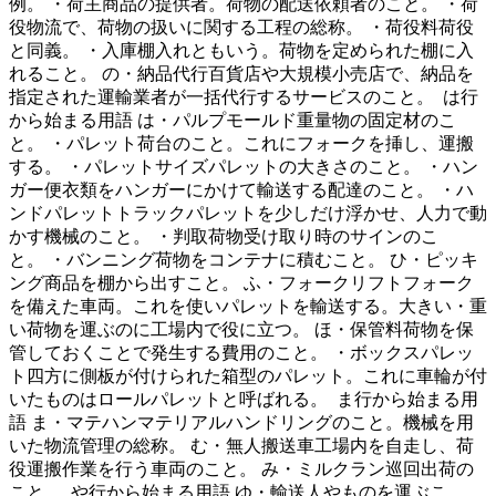
例。 ・荷主商品の提供者。荷物の配送依頼者のこと。 ・荷
役物流で、荷物の扱いに関する工程の総称。 ・荷役料荷役
と同義。 ・入庫棚入れともいう。荷物を定められた棚に入
れること。 の・納品代行百貨店や大規模小売店で、納品を
指定された運輸業者が一括代行するサービスのこと。 は行
から始まる用語 は・パルプモールド重量物の固定材のこ
と。 ・パレット荷台のこと。これにフォークを挿し、運搬
する。 ・パレットサイズパレットの大きさのこと。 ・ハン
ガー便衣類をハンガーにかけて輸送する配達のこと。 ・ハ
ンドパレットトラックパレットを少しだけ浮かせ、人力で動
かす機械のこと。 ・判取荷物受け取り時のサインのこ
と。 ・バンニング荷物をコンテナに積むこと。 ひ・ピッキ
ング商品を棚から出すこと。 ふ・フォークリフトフォーク
を備えた車両。これを使いパレットを輸送する。大きい・重
い荷物を運ぶのに工場内で役に立つ。 ほ・保管料荷物を保
管しておくことで発生する費用のこと。 ・ボックスパレッ
ト四方に側板が付けられた箱型のパレット。これに車輪が付
いたものはロールパレットと呼ばれる。 ま行から始まる用
語 ま・マテハンマテリアルハンドリングのこと。機械を用
いた物流管理の総称。 む・無人搬送車工場内を自走し、荷
役運搬作業を行う車両のこと。 み・ミルクラン巡回出荷の
こと。 や行から始まる用語 ゆ・輸送人やものを運ぶこ