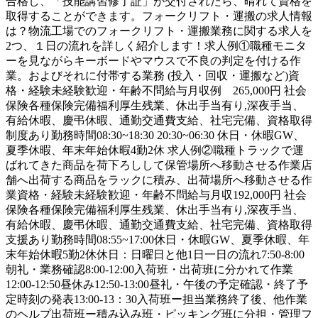
合格し、「技能講習修了証」が交付されたら、晴れて資格を
取得することができます。フォークリフト・運搬の求人情報
は？物流工場でのフォークリフト・運搬業務に関する求人を
2つ、１日の流れを詳しく紹介します！求人例①職種モニタ
ーを見ながらキーボードやマウスで不良の判定を付ける作
業。およびそれに付帯する業務 (投入・回収・運搬など)資
格・経験未経験歓迎・年齢不問給与月収例 265,000円 社会
保険各種保険完備福利厚生残業、休出手当有り,深夜手当、
有給休暇、慶弔休暇、通勤交通費支給、社宅完備、資格取得
制度あり勤務時間08:30~18:30 20:30~06:30 休日・休暇GW、
夏季休暇、年末年始休暇4勤2休 求人例②職種トラックで運
ばれてきた商品を荷下ろしして保管場所へ移動させる作業店
舗へ出荷する商品をラックに積み、出荷場所へ移動させる作
業資格・経験未経験歓迎・年齢不問給与月収192,000円 社会
保険各種保険完備福利厚生残業、休出手当有り,深夜手当、
有給休暇、慶弔休暇、通勤交通費支給、社宅完備、資格取得
支援あり勤務時間08:55~17:00休日・休暇GW、夏季休暇、年
末年始休暇5勤2休休日：日曜日と他1日一日の流れ7:50-8:00
朝礼・業務確認8:00-12:00入荷班・出荷班に分かれて作業
12:00-12:50昼休み12:50-13:00昼礼・午後の予定確認・終了予
定時刻の発表13:00-13：30入荷班ー担当業務終了後、他作業
のヘルプ出荷班ー積み込み班・ピッキング班に分担・管理フ