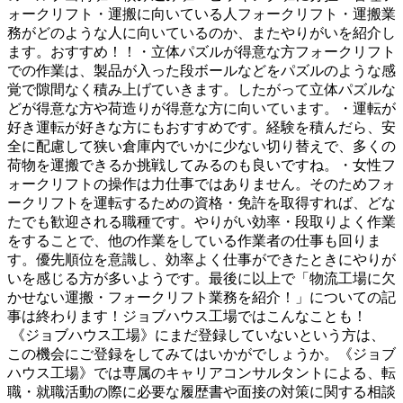
ォークリフト・運搬に向いている人フォークリフト・運搬業
務がどのような人に向いているのか、またやりがいを紹介し
ます。おすすめ！！・立体パズルが得意な方フォークリフト
での作業は、製品が入った段ボールなどをパズルのような感
覚で隙間なく積み上げていきます。したがって立体パズルな
どが得意な方や荷造りが得意な方に向いています。・運転が
好き運転が好きな方にもおすすめです。経験を積んだら、安
全に配慮して狭い倉庫内でいかに少ない切り替えで、多くの
荷物を運搬できるか挑戦してみるのも良いですね。・女性フ
ォークリフトの操作は力仕事ではありません。そのためフォ
ークリフトを運転するための資格・免許を取得すれば、どな
たでも歓迎される職種です。やりがい効率・段取りよく作業
をすることで、他の作業をしている作業者の仕事も回りま
す。優先順位を意識し、効率よく仕事ができたときにやりが
いを感じる方が多いようです。最後に以上で「物流工場に欠
かせない運搬・フォークリフト業務を紹介！」についての記
事は終わります！ジョブハウス工場ではこんなことも！
《ジョブハウス工場》にまだ登録していないという方は、
この機会にご登録をしてみてはいかがでしょうか。《ジョブ
ハウス工場》では専属のキャリアコンサルタントによる、転
職・就職活動の際に必要な履歴書や面接の対策に関する相談