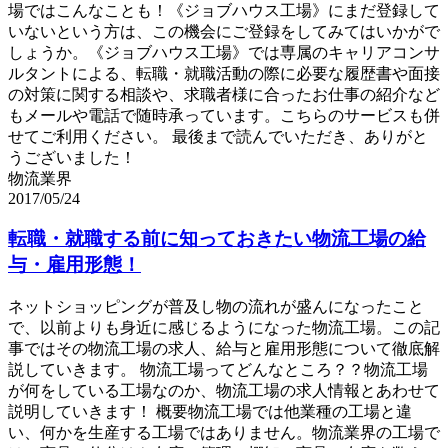
場ではこんなことも！《ジョブハウス工場》にまだ登録して
いないという方は、この機会にご登録をしてみてはいかがで
しょうか。《ジョブハウス工場》では専属のキャリアコンサ
ルタントによる、転職・就職活動の際に必要な履歴書や面接
の対策に関する相談や、求職者様に合ったお仕事の紹介など
もメールや電話で随時承っています。こちらのサービスも併
せてご利用ください。 最後まで読んでいただき、ありがと
うございました！
物流業界
2017/05/24
転職・就職する前に知っておきたい物流工場の給
与・雇用形態！
ネットショッピングが普及し物の流れが盛んになったこと
で、以前よりも身近に感じるようになった物流工場。この記
事ではその物流工場の求人、給与と雇用形態について徹底解
説していきます。 物流工場ってどんなところ？？物流工場
が何をしている工場なのか、物流工場の求人情報とあわせて
説明していきます！ 概要物流工場では他業種の工場と違
い、何かを生産する工場ではありません。物流業界の工場で