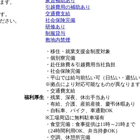
家賃補助あり
ます。
引越費用の補助あり
交通費支給
す。
社会保険完備
ださい。
研修あり
制服貸与
敷地内禁煙
・移住・就業支援金制度対象
・個別寮完備
・赴任旅費＆引越費用当社負担
・社会保険完備
・平山では給与前払い可（日払い・週払
※拠点により対応可能なものが異なりま
・交通費支給
・残業、深夜、休出手当あり
福利厚生
・有給、介護、産前産後、慶弔休暇あり
・自転車、バイク、車通勤OK
※工場周辺に無料駐車場有
・食堂完備：食事提供は11時～21時まで
（24時間利用OK、弁当持参OK）
・空調、休憩所完備