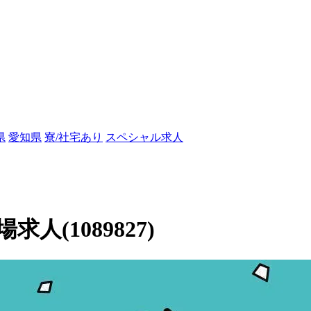
県
愛知県
寮/社宅あり
スペシャル求人
(1089827)