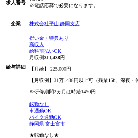
求人番号
※電話応募で必要になります。
株式会社平山 静岡支店
企業
祝い金・特典あり
高収入
給料前払いOK
月収例
311,438
円
給与詳細
【月給】 225,000円
【月収例】31万1438円以上可（残業15h、深夜
※研修期間2ヵ月は時給1450円
転勤なし
車通勤OK
バイク通勤OK
静岡県
富士宮市
★転勤なし★