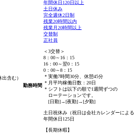
年間休日120日以上
土日休み
完全週休2日制
残業20時間以内
残業月20時間以上
交替制
正社員
＜3交替＞
8：00～16：15
16：00～翌0：15
0：00～8：15
＊実働7時間30分、休憩45分
・休出含む）
＊月平均稼働日数：20日
勤務時間
＊シフトは以下の順で1週間ずつの
ローテーションです。
[日勤]→[夜勤]→[夕勤]
土日祝休み（祝日は会社カレンダーによ
年間休日125日
【長期休暇】