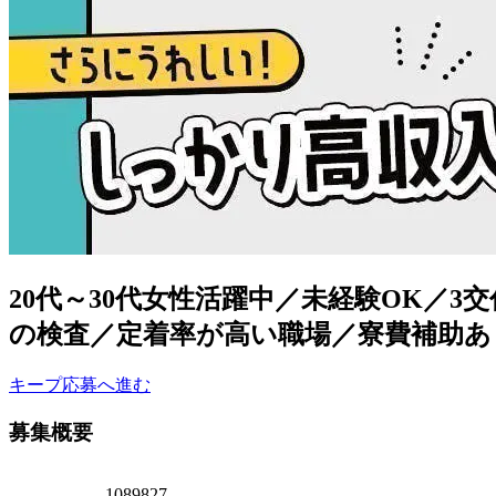
20代～30代女性活躍中／未経験OK／3
の検査／定着率が高い職場／寮費補助あ
キープ
応募へ進む
募集概要
1089827