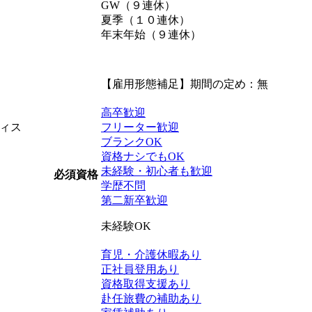
GW（９連休）
夏季（１０連休）
年末年始（９連休）
【雇用形態補足】期間の定め：無
高卒歓迎
ィス
フリーター歓迎
ブランクOK
資格ナシでもOK
未経験・初心者も歓迎
必須資格
学歴不問
第二新卒歓迎
未経験OK
育児・介護休暇あり
正社員登用あり
。
資格取得支援あり
赴任旅費の補助あり