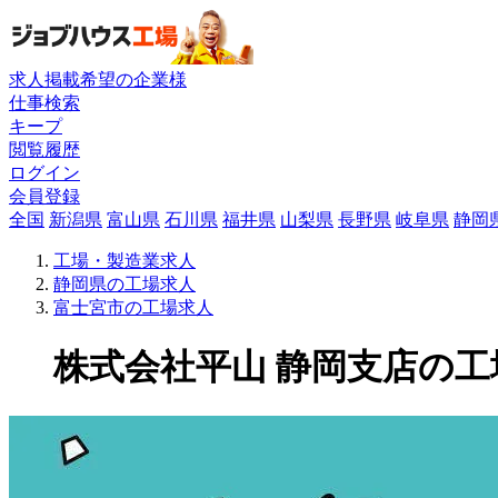
求人掲載希望の企業様
仕事検索
キープ
閲覧履歴
ログイン
会員登録
全国
新潟県
富山県
石川県
福井県
山梨県
長野県
岐阜県
静岡
工場・製造業求人
静岡県の工場求人
富士宮市の工場求人
株式会社平山 静岡支店の工場求人