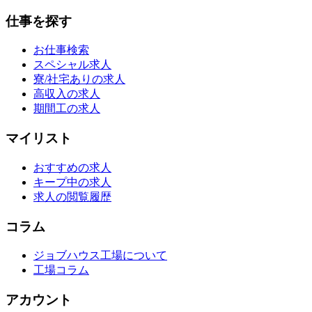
仕事を探す
お仕事検索
スペシャル求人
寮/社宅ありの求人
高収入の求人
期間工の求人
マイリスト
おすすめの求人
キープ中の求人
求人の閲覧履歴
コラム
ジョブハウス工場について
工場コラム
アカウント