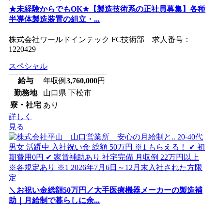
★未経験からでもOK★【製造技術系の正社員募集】各種
半導体製造装置の組立・...
株式会社ワールドインテック FC技術部 求人番号：
1220429
スペシャル
給与
年収例
3,760,000
円
勤務地
山口県 下松市
寮・社宅
あり
詳しく
見る
＼お祝い金総額50万円／大手医療機器メーカーの製造補
助｜月給制で暮らしに余...