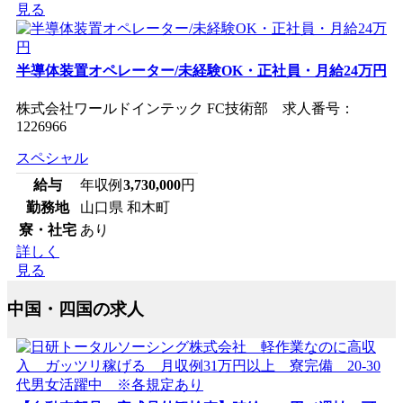
見る
半導体装置オペレーター/未経験OK・正社員・月給24万円
株式会社ワールドインテック FC技術部 求人番号：
1226966
スペシャル
給与
年収例
3,730,000
円
勤務地
山口県 和木町
寮・社宅
あり
詳しく
見る
中国・四国の求人