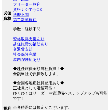
フリーター歓迎
資格ナシでもOK
必須
学歴不問
資格
第二新卒歓迎
学歴・経験不問
資格取得支援あり
赴任旅費の補助あり
交通費支給
社会保険完備
屋内喫煙所あり
◆赴任旅費全額当社負担！◆
全額当社で負担致します。
◆全国各地正社員登用あり◆
正社員として活躍可能！
ゆくゆくはリーダー⇒管理職へステップアップも可能
です！
※各待遇には規定がございます。
福利