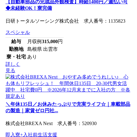
【自動車部品の完成品外観検査】時給1400円／週払い可
◆未経験OK！寮完備
日研トータルソーシング株式会社 求人番号：1135823
スペシャル
給与
月収例
315,000
円
勤務地
島根県 出雲市
寮・社宅
あり
詳しく
見る
＼年休135日／お休みたっぷりで充実ライフ☆｜車載部品
の製造｜家賃ゼロ円社...
株式会社BREXA Next 求人番号：520930
即入寮+入社前生活支援