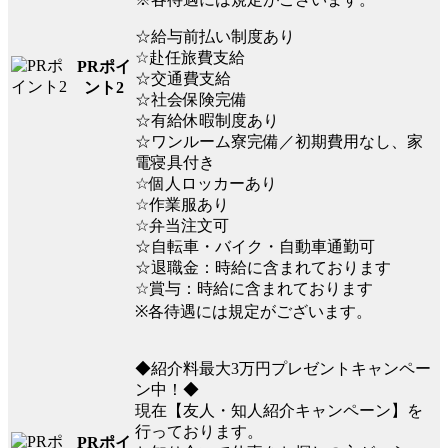
☆給与前払い制度あり
☆赴任旅費支給
PRポイ
☆交通費支給
ント2
☆社会保険完備
☆有給休暇制度あり
☆ワンルーム寮完備／初期費用なし、家
電寝具付き
☆個人ロッカーあり
☆作業服あり
☆弁当注文可
☆自転車・バイク・自動車通勤可
☆退職金：時給に含まれております
☆賞与：時給に含まれております
※各待遇には規定がございます。
◆紹介料最大3万円プレゼントキャンペー
ン中！◆
現在【友人・知人紹介キャンペーン】を
行っております。
PRポイ