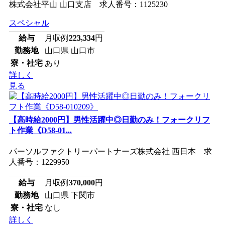
株式会社平山 山口支店 求人番号：1125230
スペシャル
給与
月収例
223,334
円
勤務地
山口県 山口市
寮・社宅
あり
詳しく
見る
【高時給2000円】男性活躍中◎日勤のみ！フォークリフ
ト作業《D58-01...
パーソルファクトリーパートナーズ株式会社 西日本 求
人番号：1229950
給与
月収例
370,000
円
勤務地
山口県 下関市
寮・社宅
なし
詳しく