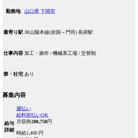
山口県
下関市
勤務地
JR山陽本線(岩国～門司) 長府駅
最寄り駅
加工・操作 / 機械系工場 / 交替制
仕事内容
あり
寮・社宅
募集内容
週払い
給料前払いOK
月収例
288,750
円
給与
詳細
時給1,400 円