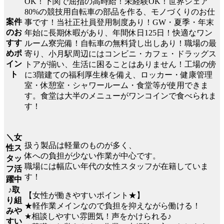
OK！下関で屈指の高時給！未経験OK！世界シェア
80%の競技用自転車の部品を作る、モノづくりのお仕
案件
事です！当社正社員登用制度あり！GW・夏季・年末
のお
年始に長期休暇があり、年間休日125日！快適なワン
すす
ルーム寮完備！自転車の無料貸し出しあり！職場の最
めポ
寄り、小月駅周辺にはコンビニ・カフェ・ドラッグス
イン
トアが揃い、生活に困ることはありません！工場の傍
ト
に3階建ての福利厚生棟を備え、ロッカー・健康管理
室・休憩室・シャワールーム・食堂等が使用できま
す。食堂は大半のメニューがワンコインで食べられま
す！
＼女
扱う製品は軽量のものが多く、
性ス
体への負担が少ない作業が中心です。
タッ
職場には幅広い年代の女性スタッフが在籍していま
フ活
す！
躍中
♪取
【女性が働きやすいポイント★】
り組
★軽作業メインなので負担を抑えながら働ける！
みや
★相談しやすい雰囲気！声をかけられる♪
すい