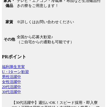
テレビ・エアコン・冷蔵庫・布団など生活備品付
家具・
きの寮をご用意します！
備品
※詳しくはお問い合わせください
家賃
全国から応募大歓迎♪
その他
（ご自宅からの通勤も可能です）
PRポイント
福利厚生充実
U・Iターン歓迎
男性活躍中
女性活躍中
20代活躍中
30代活躍中
【30代活躍中】週払いOK！スピード採用・即入寮