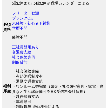
5勤2休または4勤2休※職場カレンダーによる
フリーター歓迎
ブランクOK
未経験・初心者も歓迎
必須
学歴不問
資格
経験不問
正社員登用あり
交通費支給
社会保険完備
制服貸与
・社会保険完備
・有給休暇制度有
・通勤交通費支給
福利
・ワンルーム寮完備（敷金・礼金0円/家具・家電・寝
厚生
具など生活諸設備付/NHK受信料会社負担）
・赴任旅費支給
・車通勤可
・制服貸与 ※勤務先による