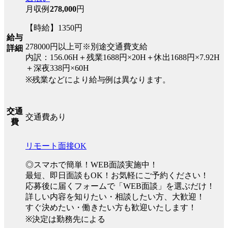
月収例
278,000
円
【時給】1350円
給与
278000円以上可※別途交通費支給
詳細
内訳：156.06H＋残業1688円×20H＋休出1688円×7.92H
＋深夜338円×60H
※残業などにより給与例は異なります。
交通
交通費あり
費
リモート面接OK
◎スマホで簡単！WEB面談実施中！
最短、即日面談もOK！お気軽にご予約ください！
応募後に届くフォームで「WEB面談」を選ぶだけ！
詳しい内容を知りたい・相談したい方、大歓迎！
すぐ決めたい・働きたい方も歓迎いたします！
※決定は勤務先による