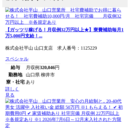
【ガッツリ稼げる！月収例32万円以上★】寮費補助毎月1
万5,000円支給！...
株式会社平山 山口支店 求人番号：1125229
スペシャル
給与
月収例
320,046
円
勤務地
山口県 柳井市
寮・社宅
あり
詳しく
見る