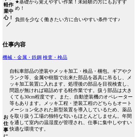
★基礎から覚えやすい作業！未経験の方にもおすす
軽作
め！
業中
心！
負担を少なく働きたい方に合いやすい条件です♪
／
仕事内容
機械・金属・鉄鋼
検査・検品
自転車部品の塗装やメッキ加工・検品・梱包。ギアやク
ランク等、金属や樹脂で出来た部品を器具に吊るし、メ
ッキ加工装置に入れます。処理後の部品を目視検査し、
問題が無ければ箱詰めする軽作業です。扱う部品は大き
くても30cm程度です。また、自動塗装機のオペレーター
等もあります。メッキ工程・塗装工程のどちらもオート
メーション化された新型装置を導入しているため、薬品
を取り扱う工場の独特な匂いもほとんどしません。年間
お
を通して室内の温湿度が管理され、仕事に集中しやすい
仕
快適な環境です。
事
に