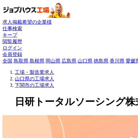
求人掲載希望の企業様
仕事検索
キープ
閲覧履歴
ログイン
会員登録
全国
鳥取県
島根県
岡山県
広島県
山口県
徳島県
香川県
愛媛
工場・製造業求人
山口県の工場求人
下関市の工場求人
日研トータルソーシング株式会