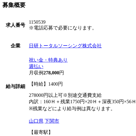
募集概要
1150539
求人番号
※電話応募で必要になります。
日研トータルソーシング株式会社
企業
祝い金・特典あり
週払い
月収例
278,000
円
【時給】1400円
給与詳細
278000円以上可※別途交通費支給
内訳：160Ｈ＋残業1750円×20Ｈ＋深夜350円×56
※残業などにより給与例は異なります。
山口県
下関市
【最寄駅】