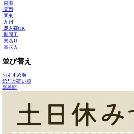
東海
関西
関東
九州
即入寮OK
期間工
寮あり
高収入
並び替え
おすすめ順
給与が高い順
新着順