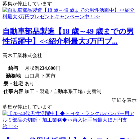
募集が停止しています
自動車部品製造【18 歳～49 歳までの男
性活躍中】<<紹介料最大3万円プ...
高木工業株式会社
給与
月収例
234,600
円
勤務地
山口県 下関市
寮・社宅
あり
仕事内容
加工・製造 / 自動車系工場 / 交替制
詳細を表示
募集が停止しています