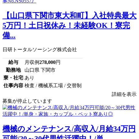
【山口県下関市東大和町】入社特典最大
5万円！土日祝休み！未経験OK！寮完
備...
日研トータルソーシング株式会社
給与
月収例
278,000
円
勤務地
山口県 下関市
寮・社宅
あり
仕事内容
検査 / 機械系工場 / 交替制
詳細を表示
募集が停止しています
機械のメンテナンス/高収入/月給34万円
可能/20～30代男性活躍中！/単...