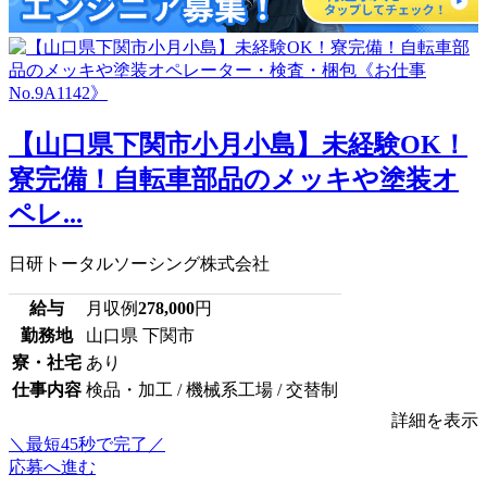
【山口県下関市小月小島】未経験OK！
寮完備！自転車部品のメッキや塗装オ
ペレ...
日研トータルソーシング株式会社
給与
月収例
278,000
円
勤務地
山口県 下関市
寮・社宅
あり
仕事内容
検品・加工 / 機械系工場 / 交替制
詳細を表示
＼最短45秒で完了／
応募へ進む