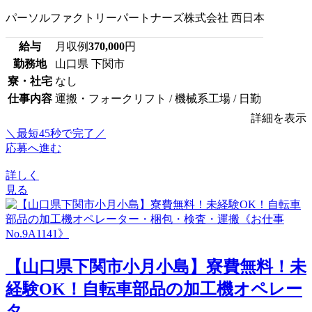
パーソルファクトリーパートナーズ株式会社 西日本
給与
月収例
370,000
円
勤務地
山口県 下関市
寮・社宅
なし
仕事内容
運搬・フォークリフト / 機械系工場 / 日勤
詳細を表示
＼最短45秒で完了／
応募へ進む
詳しく
見る
【山口県下関市小月小島】寮費無料！未
経験OK！自転車部品の加工機オペレー
タ...