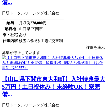
備...
日研トータルソーシング株式会社
給与
月収例
278,000
円
勤務地
山口県 下関市
寮・社宅
あり
仕事内容
検査 / 機械系工場 / 交替制
詳細を表示
募集が停止しています
【山口県下関市東大和町】入社特典最大
5万円！土日祝休み！未経験OK！寮完
備...
日研トータルソーシング株式会社