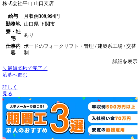
株式会社平山 山口支店
給与
月収例
309,994
円
勤務地
山口県 下関市
寮・社
あり
宅
仕事内
ボードのフォークリフト・管理 / 建築系工場 / 交替
容
制
詳細を表示
＼最短45秒で完了／
応募へ進む
詳しく
見る