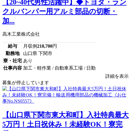
【20~40代男性活躍中】◆トヨタ・ラン
クルバンパー用アルミ部品の切断・
加...
高木工業株式会社
給与
月収例
218,700
円
勤務地
山口県 下関市
寮・社宅
あり
仕事内容
加工・軽作業 / 自動車系工場 / 日勤
詳細を表示
募集が停止しています
【山口県下関市東大和町】入社特典最大
5万円！土日祝休み！未経験OK！寮完