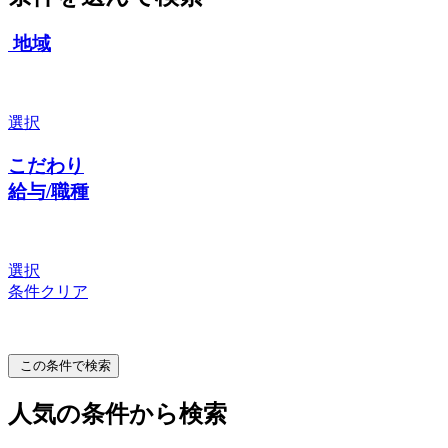
地域
選択
こだわり
給与/職種
選択
条件クリア
この条件で検索
人気の条件から検索