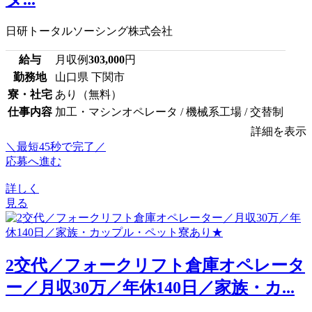
日研トータルソーシング株式会社
給与
月収例
303,000
円
勤務地
山口県 下関市
寮・社宅
あり（無料）
仕事内容
加工・マシンオペレータ / 機械系工場 / 交替制
詳細を表示
＼最短45秒で完了／
応募へ進む
詳しく
見る
2交代／フォークリフト倉庫オペレータ
ー／月収30万／年休140日／家族・カ...