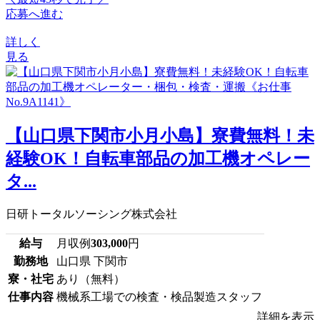
応募へ進む
詳しく
見る
【山口県下関市小月小島】寮費無料！未
経験OK！自転車部品の加工機オペレー
タ...
日研トータルソーシング株式会社
給与
月収例
303,000
円
勤務地
山口県 下関市
寮・社宅
あり（無料）
仕事内容
機械系工場での検査・検品製造スタッフ
詳細を表示