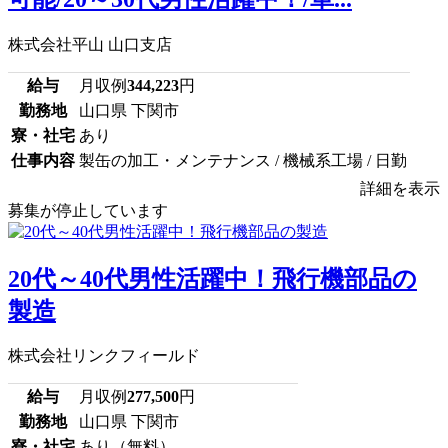
株式会社平山 山口支店
給与
月収例
344,223
円
勤務地
山口県 下関市
寮・社宅
あり
仕事内容
製缶の加工・メンテナンス / 機械系工場 / 日勤
詳細を表示
募集が停止しています
20代～40代男性活躍中！飛行機部品の
製造
株式会社リンクフィールド
給与
月収例
277,500
円
勤務地
山口県 下関市
寮・社宅
あり（無料）