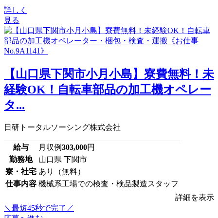
詳しく
見る
【山口県下関市小月小島】寮費無料！未
経験OK！自転車部品の加工機オペレー
タ...
日研トータルソーシング株式会社
給与
月収例
303,000
円
勤務地
山口県 下関市
寮・社宅
あり（無料）
仕事内容
機械系工場での検査・検品製造スタッフ
詳細を表示
＼最短45秒で完了／