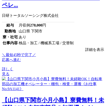
ペレ...
日研トータルソーシング株式会社
給与
月収例
278,000
円
勤務地
山口県 下関市
寮・社宅
あり
仕事内容
検品・加工 / 機械系工場 / 交替制
詳細を表示
＼最短45秒で完了／
応募へ進む
詳しく
見る
【山口県下関市小月小島】寮費無料！未