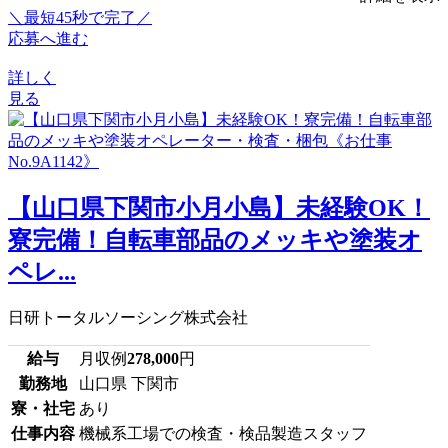
＼最短45秒で完了／
応募へ進む
詳しく
見る
【山口県下関市小月小島】未経験OK！
寮完備！自転車部品のメッキや塗装オ
ペレ...
日研トータルソーシング株式会社
給与
月収例
278,000
円
勤務地
山口県 下関市
寮・社宅
あり
仕事内容
機械系工場での検査・検品製造スタッフ