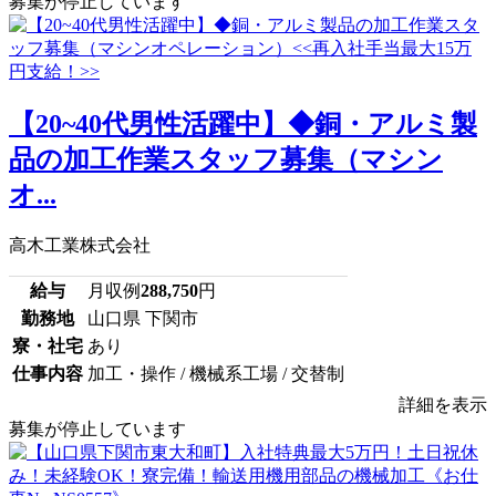
募集が停止しています
【20~40代男性活躍中】◆銅・アルミ製
品の加工作業スタッフ募集（マシン
オ...
高木工業株式会社
給与
月収例
288,750
円
勤務地
山口県 下関市
寮・社宅
あり
仕事内容
加工・操作 / 機械系工場 / 交替制
詳細を表示
募集が停止しています