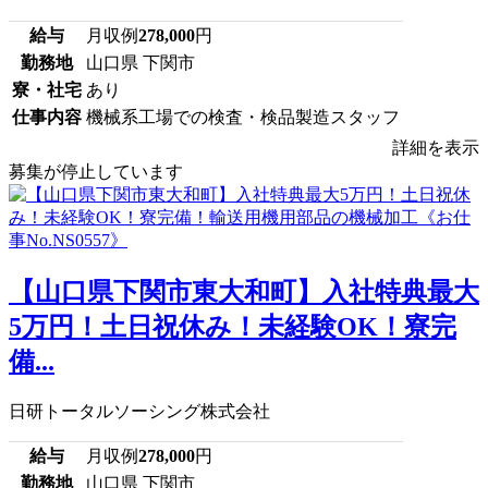
給与
月収例
278,000
円
勤務地
山口県 下関市
寮・社宅
あり
仕事内容
機械系工場での検査・検品製造スタッフ
詳細を表示
募集が停止しています
【山口県下関市東大和町】入社特典最大
5万円！土日祝休み！未経験OK！寮完
備...
日研トータルソーシング株式会社
給与
月収例
278,000
円
勤務地
山口県 下関市