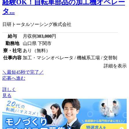
経験OK！自転車部品の加工機オペレー
タ...
日研トータルソーシング株式会社
給与
月収例
303,000
円
勤務地
山口県 下関市
寮・社宅
あり（無料）
仕事内容
加工・マシンオペレータ / 機械系工場 / 交替制
詳細を表示
＼最短45秒で完了／
応募へ進む
詳しく
見る