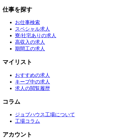
仕事を探す
お仕事検索
スペシャル求人
寮/社宅ありの求人
高収入の求人
期間工の求人
マイリスト
おすすめの求人
キープ中の求人
求人の閲覧履歴
コラム
ジョブハウス工場について
工場コラム
アカウント