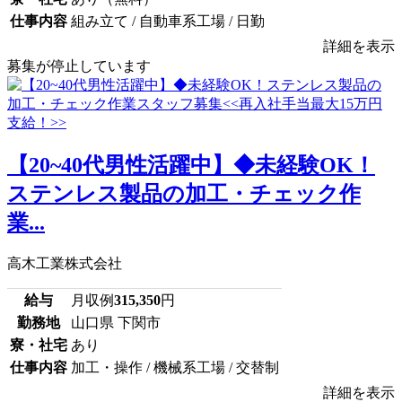
仕事内容
組み立て / 自動車系工場 / 日勤
詳細を表示
募集が停止しています
【20~40代男性活躍中】◆未経験OK！
ステンレス製品の加工・チェック作
業...
高木工業株式会社
給与
月収例
315,350
円
勤務地
山口県 下関市
寮・社宅
あり
仕事内容
加工・操作 / 機械系工場 / 交替制
詳細を表示