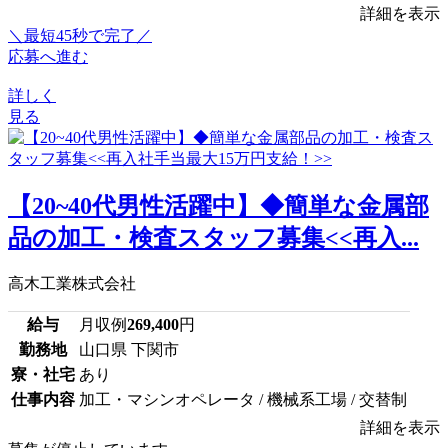
詳細を表示
＼最短45秒で完了／
応募へ進む
詳しく
見る
【20~40代男性活躍中】◆簡単な金属部
品の加工・検査スタッフ募集<<再入...
高木工業株式会社
給与
月収例
269,400
円
勤務地
山口県 下関市
寮・社宅
あり
仕事内容
加工・マシンオペレータ / 機械系工場 / 交替制
詳細を表示