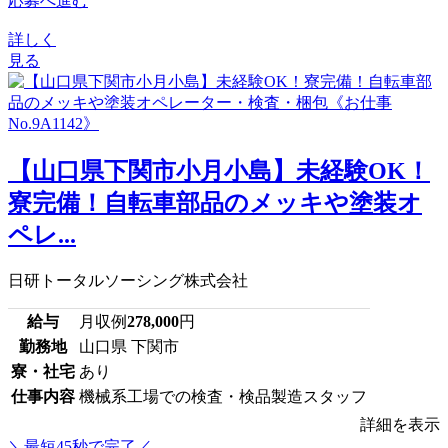
応募へ進む
詳しく
見る
【山口県下関市小月小島】未経験OK！
寮完備！自転車部品のメッキや塗装オ
ペレ...
日研トータルソーシング株式会社
給与
月収例
278,000
円
勤務地
山口県 下関市
寮・社宅
あり
仕事内容
機械系工場での検査・検品製造スタッフ
詳細を表示
＼最短45秒で完了／