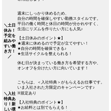
週末にしっかり休めるため、
自分の時間を確保しやすい勤務スタイルです。
平日の働く時間と休日の時間が分かれやすく、
＼土日
生活にリズムを作りたい方にも人気♪
休み！
予定を
【土日休みのポイント★】
組みや
★週末に休めるので予定が立てやすい！
すい働
★自分の時間を確保できる♪
き方！
★生活サイクルを整えられる！
／
休む日が決まっている働き方を希望する方や、
オンオフを分けたい方に向いています！
こちらは、＜入社特典＞がもらえるお仕事です。
いま入社された方限定のキャンペーンです♪
※規定あり
＼入社
特典あ
【入社特典のポイント★】
り！新
★お給料とは別でもらえる！
しい環