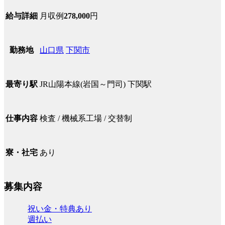
月収例
278,000
円
給与詳細
山口県
下関市
勤務地
JR山陽本線(岩国～門司) 下関駅
最寄り駅
検査 / 機械系工場 / 交替制
仕事内容
あり
寮・社宅
募集内容
祝い金・特典あり
週払い