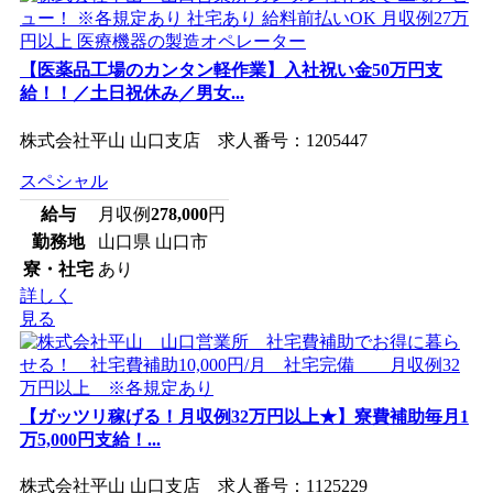
【医薬品工場のカンタン軽作業】入社祝い金50万円支
給！！／土日祝休み／男女...
株式会社平山 山口支店 求人番号：1205447
スペシャル
給与
月収例
278,000
円
勤務地
山口県 山口市
寮・社宅
あり
詳しく
見る
【ガッツリ稼げる！月収例32万円以上★】寮費補助毎月1
万5,000円支給！...
株式会社平山 山口支店 求人番号：1125229