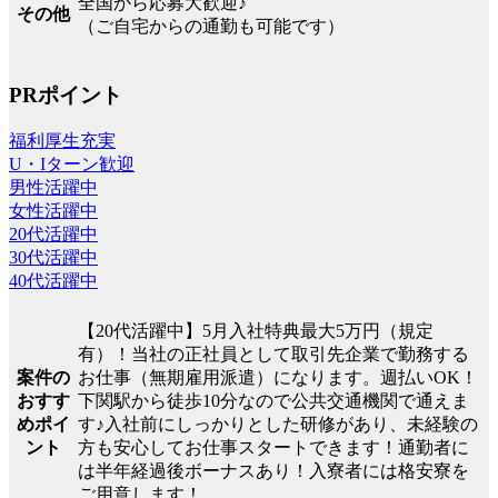
全国から応募大歓迎♪
その他
（ご自宅からの通勤も可能です）
PRポイント
福利厚生充実
U・Iターン歓迎
男性活躍中
女性活躍中
20代活躍中
30代活躍中
40代活躍中
【20代活躍中】5月入社特典最大5万円（規定
有）！当社の正社員として取引先企業で勤務する
案件の
お仕事（無期雇用派遣）になります。週払いOK！
おすす
下関駅から徒歩10分なので公共交通機関で通えま
めポイ
す♪入社前にしっかりとした研修があり、未経験の
ント
方も安心してお仕事スタートできます！通勤者に
は半年経過後ボーナスあり！入寮者には格安寮を
ご用意します！