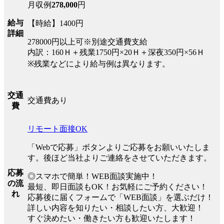
月収例
278,000
円
給与
【時給】1400円
詳細
278000円以上可※別途交通費支給
内訳：160Ｈ＋残業1750円×20Ｈ＋深夜350円×56Ｈ
※残業などにより給与例は異なります。
交通
交通費あり
費
リモート面接OK
「Webで応募」ボタンよりご応募をお願いいたしま
す。後ほど当社よりご連絡をさせていただきます。
応募
◎スマホで簡単！WEB面談実施中！
の流
最短、即日面談もOK！お気軽にご予約ください！
れ
応募後に届くフォームで「WEB面談」を選ぶだけ！
詳しい内容を知りたい・相談したい方、大歓迎！
すぐ決めたい・働きたい方も歓迎いたします！