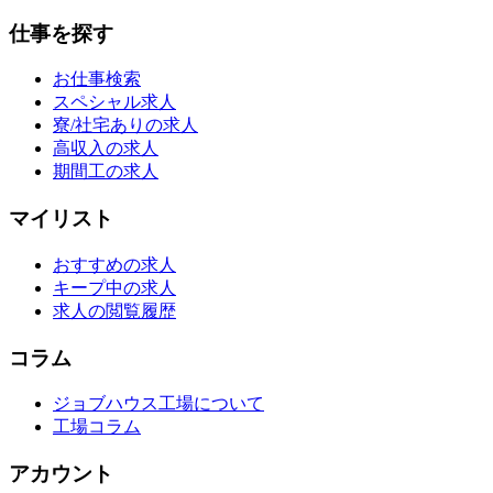
仕事を探す
お仕事検索
スペシャル求人
寮/社宅ありの求人
高収入の求人
期間工の求人
マイリスト
おすすめの求人
キープ中の求人
求人の閲覧履歴
コラム
ジョブハウス工場について
工場コラム
アカウント