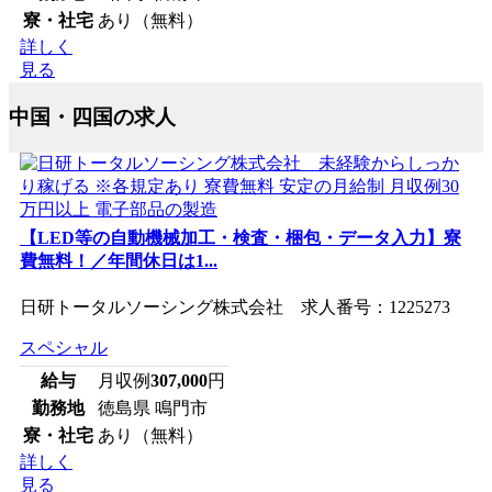
寮・社宅
あり（無料）
詳しく
見る
中国・四国の求人
【LED等の自動機械加工・検査・梱包・データ入力】寮
費無料！／年間休日は1...
日研トータルソーシング株式会社 求人番号：1225273
スペシャル
給与
月収例
307,000
円
勤務地
徳島県 鳴門市
寮・社宅
あり（無料）
詳しく
見る