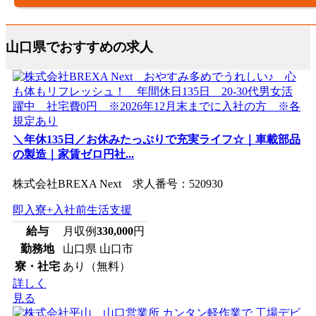
山口県でおすすめの求人
＼年休135日／お休みたっぷりで充実ライフ☆｜車載部品
の製造｜家賃ゼロ円社...
株式会社BREXA Next 求人番号：520930
即入寮+入社前生活支援
給与
月収例
330,000
円
勤務地
山口県 山口市
寮・社宅
あり（無料）
詳しく
見る