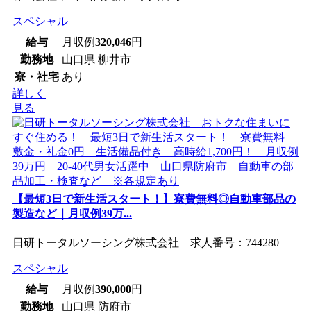
スペシャル
給与
月収例
320,046
円
勤務地
山口県 柳井市
寮・社宅
あり
詳しく
見る
【最短3日で新生活スタート！】寮費無料◎自動車部品の
製造など｜月収例39万...
日研トータルソーシング株式会社 求人番号：744280
スペシャル
給与
月収例
390,000
円
勤務地
山口県 防府市