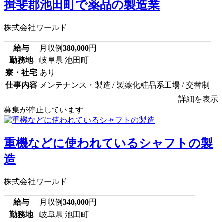
揖斐郡池田町で薬品の製造業
株式会社ワールド
給与
月収例
380,000
円
勤務地
岐阜県 池田町
寮・社宅
あり
仕事内容
メンテナンス・製造 / 製薬化粧品系工場 / 交替制
詳細を表示
募集が停止しています
重機などに使われているシャフトの製
造
株式会社ワールド
給与
月収例
340,000
円
勤務地
岐阜県 池田町