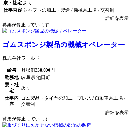
寮・社宅
あり
仕事内容
シャフトの加工・製造 / 機械系工場 / 交替制
詳細を表示
募集が停止しています
ゴムスポンジ製品の機械オペレーター
株式会社ワールド
給与
月収例
330,000
円
勤務地
岐阜県 池田町
寮・社
あり
宅
仕事内
ゴム製品・タイヤの加工・プレス / 自動車系工場 /
容
交替制
詳細を表示
募集が停止しています