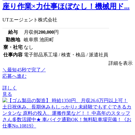
座り作業×力仕事ほぼなし！機械用ド...
UTエージェント株式会社
給与
月収例
200,000
円
勤務地
岐阜県 池田町
寮・社宅
なし
仕事内容
電子部品系工場 / 検査・検品 / 派遣社員
詳細を表示
＼最短45秒で完了／
応募へ進む
詳しく
見る