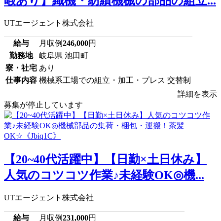
暇あり】織機・紡績機械の部品の組立...
UTエージェント株式会社
給与
月収例
246,000
円
勤務地
岐阜県 池田町
寮・社宅
あり
仕事内容
機械系工場での組立・加工・プレス 交替制
詳細を表示
募集が停止しています
【20~40代活躍中】【日勤×土日休み】
人気のコツコツ作業♪未経験OK◎機...
UTエージェント株式会社
給与
月収例
231,000
円