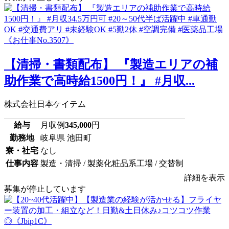
【清掃・書類配布】 『製造エリアの補
助作業で高時給1500円！』 #月収...
株式会社日本ケイテム
給与
月収例
345,000
円
勤務地
岐阜県 池田町
寮・社宅
なし
仕事内容
製造・清掃 / 製薬化粧品系工場 / 交替制
詳細を表示
募集が停止しています