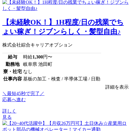
【未経験OK！】1H程度/日の残業でち
ょい稼ぎ！ジブンらしく・髪型自由♪
株式会社綜合キャリアオプション
給与
時給
1,300
円〜
勤務地
岐阜県 池田町
寮・社宅
なし
仕事内容
基板の加工・検査 / 半導体工場 / 日勤
詳細を表示
＼最短45秒で完了／
応募へ進む
詳しく
見る