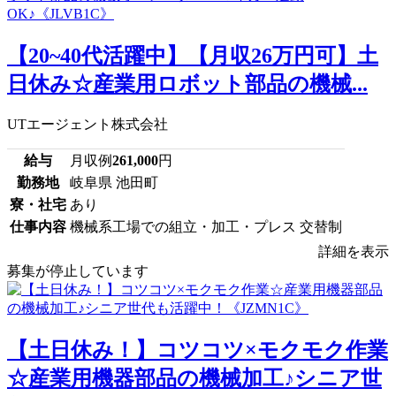
【20~40代活躍中】【月収26万円可】土
日休み☆産業用ロボット部品の機械...
UTエージェント株式会社
給与
月収例
261,000
円
勤務地
岐阜県 池田町
寮・社宅
あり
仕事内容
機械系工場での組立・加工・プレス 交替制
詳細を表示
募集が停止しています
【土日休み！】コツコツ×モクモク作業
☆産業用機器部品の機械加工♪シニア世