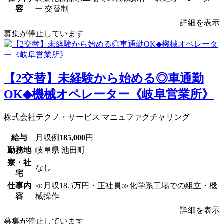
容
ー 交替制
詳細を表示
募集が停止しています
【2交替】未経験から始める◎車通勤
OK◆機械オペレーター《岐阜営業所》
株式会社テクノ・サービス マニュファクチャリング
給与
月収例
185,000
円
勤務地
岐阜県 池田町
寮・社
なし
宅
仕事内
≪月収18.5万円・正社員≫化学系工場での組立・機
容
械操作
詳細を表示
募集が停止しています