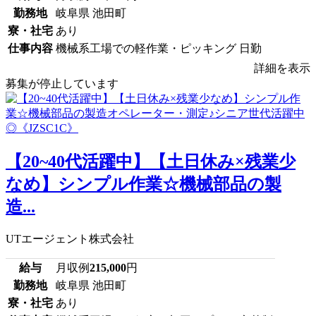
勤務地
岐阜県 池田町
寮・社宅
あり
仕事内容
機械系工場での軽作業・ピッキング 日勤
詳細を表示
募集が停止しています
【20~40代活躍中】【土日休み×残業少
なめ】シンプル作業☆機械部品の製
造...
UTエージェント株式会社
給与
月収例
215,000
円
勤務地
岐阜県 池田町
寮・社宅
あり