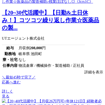
【20~30代活躍中】【日勤&土日休
み！】コツコツ繰り返し作業☆医薬品
の製...
UTエージェント株式会社
給与
月収例
208,000
円
勤務地
岐阜県 池田町
寮・社宅
なし
仕事内容
物流倉庫 / 機械操作・製造補助 / 正社員
詳細を表示
＼最短45秒で完了／
応募へ進む
詳しく
見る