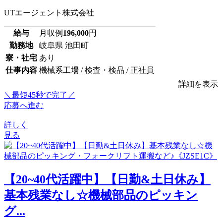
UTエージェント株式会社
給与
月収例
196,000
円
勤務地
岐阜県 池田町
寮・社宅
あり
仕事内容
機械系工場 / 検査・検品 / 正社員
詳細を表示
＼最短45秒で完了／
応募へ進む
詳しく
見る
【20~40代活躍中】【日勤&土日休み】
基本残業なし☆機械部品のピッキン
グ...