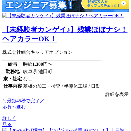
【未経験者カンゲイ♪】残業ほぼナシ！
ヘアカラーOK！
株式会社綜合キャリアオプション
給与
時給
1,300
円〜
勤務地
岐阜県 池田町
寮・社宅
なし
仕事内容
基板の加工・検査 / 半導体工場 / 日勤
詳細を表示
＼最短45秒で完了／
応募へ進む
詳しく
見る