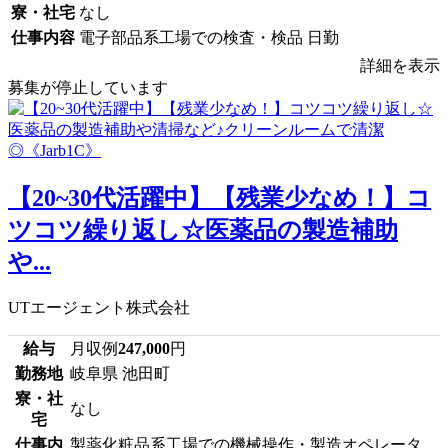
寮・社宅
なし
仕事内容
電子部品系工場での検査・検品 日勤
詳細を表示
募集が停止しています
【20~30代活躍中】【残業少なめ！】コ
ツコツ繰り返し☆医薬品の製造補助
や...
UTエージェント株式会社
給与
月収例
247,000
円
勤務地
岐阜県 池田町
寮・社
なし
宅
仕事内
製薬化粧品系工場での機械操作・製造オペレータ