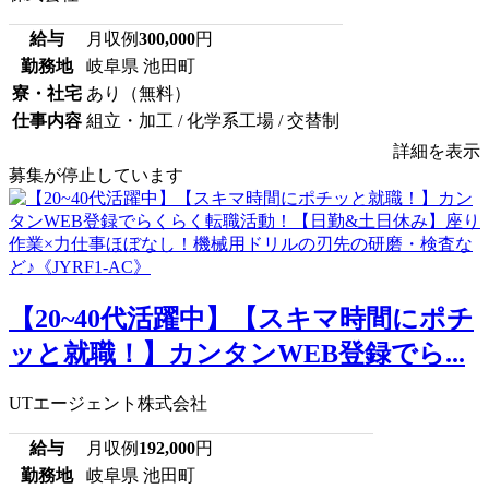
給与
月収例
300,000
円
勤務地
岐阜県 池田町
寮・社宅
あり（無料）
仕事内容
組立・加工 / 化学系工場 / 交替制
詳細を表示
募集が停止しています
【20~40代活躍中】【スキマ時間にポチ
ッと就職！】カンタンWEB登録でら...
UTエージェント株式会社
給与
月収例
192,000
円
勤務地
岐阜県 池田町