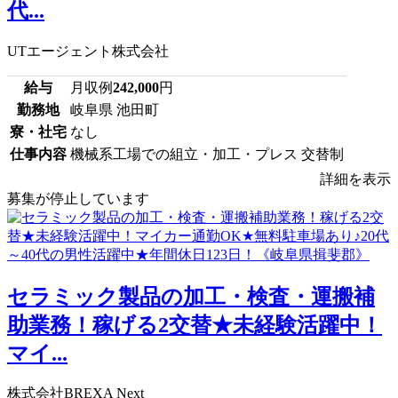
代...
UTエージェント株式会社
給与
月収例
242,000
円
勤務地
岐阜県 池田町
寮・社宅
なし
仕事内容
機械系工場での組立・加工・プレス 交替制
詳細を表示
募集が停止しています
セラミック製品の加工・検査・運搬補
助業務！稼げる2交替★未経験活躍中！
マイ...
株式会社BREXA Next