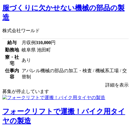
服づくりに欠かせない機械の部品の製
造
株式会社ワールド
給与
月収例
310,000
円
勤務地
岐阜県 池田町
寮・社
あり
宅
仕事内
アパレル機械の部品の加工・検査 / 機械系工場 / 交
容
替制
詳細を表示
募集が停止しています
フォークリフトで運搬！バイク用タイ
ヤの製造