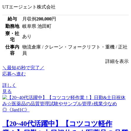
UTエージェント株式会社
給与
月収例
200,000
円
勤務地
岐阜県 池田町
寮・社
あり
宅
仕事内
物流倉庫 / クレーン・フォークリフト・重機 / 正社
容
員
詳細を表示
＼最短45秒で完了／
応募へ進む
詳しく
見る
【20~40代活躍中】【コツコツ軽作