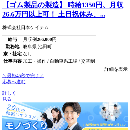
【ゴム製品の製造】 時給1350円、月収
26.6万円以上可！ 土日祝休み、...
株式会社日本ケイテム
給与
月収例
266,000
円
勤務地
岐阜県 池田町
寮・社宅
なし
仕事内容
加工・操作 / 自動車系工場 / 交替制
詳細を表示
＼最短45秒で完了／
応募へ進む
詳しく
見る