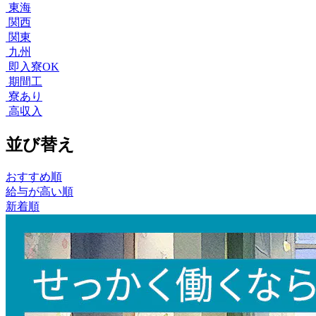
東海
関西
関東
九州
即入寮OK
期間工
寮あり
高収入
並び替え
おすすめ順
給与が高い順
新着順