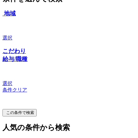
地域
選択
こだわり
給与/職種
選択
条件クリア
この条件で検索
人気の条件から検索