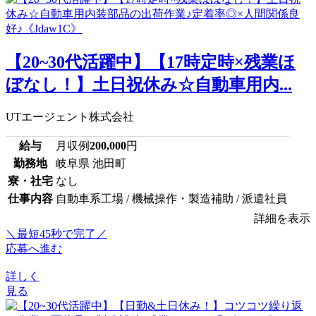
【20~30代活躍中】【17時定時×残業ほ
ぼなし！】土日祝休み☆自動車用内...
UTエージェント株式会社
給与
月収例
200,000
円
勤務地
岐阜県 池田町
寮・社宅
なし
仕事内容
自動車系工場 / 機械操作・製造補助 / 派遣社員
詳細を表示
＼最短45秒で完了／
応募へ進む
詳しく
見る