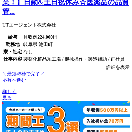
業！】日勤&土日祝休み☆医薬品の品質
管...
UTエージェント株式会社
給与
月収例
224,000
円
勤務地
岐阜県 池田町
寮・社宅
なし
仕事内容
製薬化粧品系工場 / 機械操作・製造補助 / 正社員
詳細を表示
＼最短45秒で完了／
応募へ進む
詳しく
見る