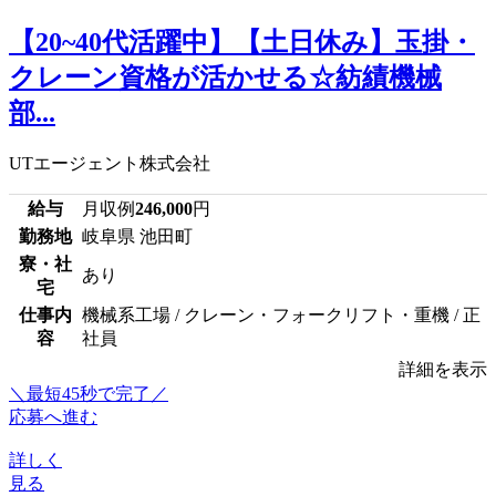
【20~40代活躍中】【土日休み】玉掛・
クレーン資格が活かせる☆紡績機械
部...
UTエージェント株式会社
給与
月収例
246,000
円
勤務地
岐阜県 池田町
寮・社
あり
宅
仕事内
機械系工場 / クレーン・フォークリフト・重機 / 正
容
社員
詳細を表示
＼最短45秒で完了／
応募へ進む
詳しく
見る