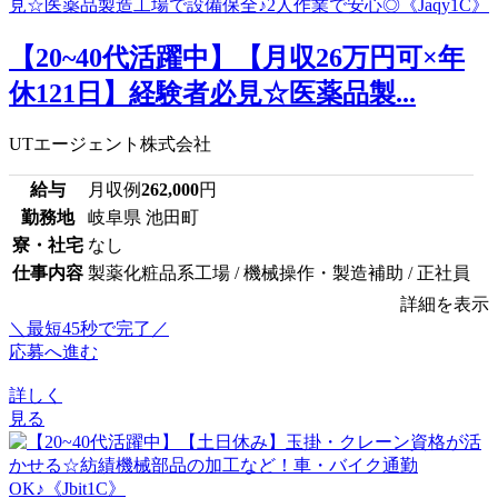
【20~40代活躍中】【月収26万円可×年
休121日】経験者必見☆医薬品製...
UTエージェント株式会社
給与
月収例
262,000
円
勤務地
岐阜県 池田町
寮・社宅
なし
仕事内容
製薬化粧品系工場 / 機械操作・製造補助 / 正社員
詳細を表示
＼最短45秒で完了／
応募へ進む
詳しく
見る