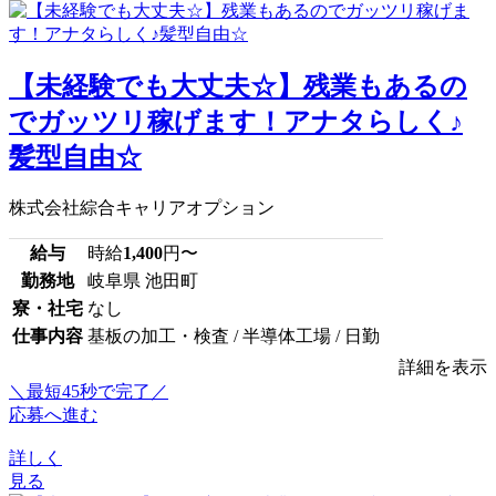
【未経験でも大丈夫☆】残業もあるの
でガッツリ稼げます！アナタらしく♪
髪型自由☆
株式会社綜合キャリアオプション
給与
時給
1,400
円〜
勤務地
岐阜県 池田町
寮・社宅
なし
仕事内容
基板の加工・検査 / 半導体工場 / 日勤
詳細を表示
＼最短45秒で完了／
応募へ進む
詳しく
見る