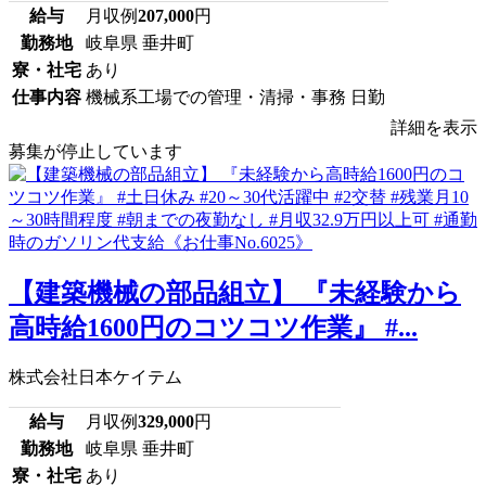
給与
月収例
207,000
円
勤務地
岐阜県 垂井町
寮・社宅
あり
仕事内容
機械系工場での管理・清掃・事務 日勤
詳細を表示
募集が停止しています
【建築機械の部品組立】 『未経験から
高時給1600円のコツコツ作業』 #...
株式会社日本ケイテム
給与
月収例
329,000
円
勤務地
岐阜県 垂井町
寮・社宅
あり