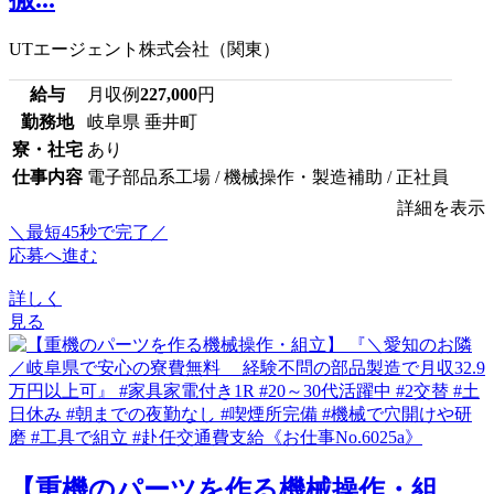
UTエージェント株式会社（関東）
給与
月収例
227,000
円
勤務地
岐阜県 垂井町
寮・社宅
あり
仕事内容
電子部品系工場 / 機械操作・製造補助 / 正社員
詳細を表示
＼最短45秒で完了／
応募へ進む
詳しく
見る
【重機のパーツを作る機械操作・組