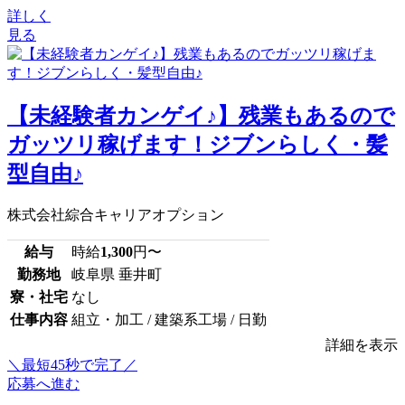
詳しく
見る
【未経験者カンゲイ♪】残業もあるので
ガッツリ稼げます！ジブンらしく・髪
型自由♪
株式会社綜合キャリアオプション
給与
時給
1,300
円〜
勤務地
岐阜県 垂井町
寮・社宅
なし
仕事内容
組立・加工 / 建築系工場 / 日勤
詳細を表示
＼最短45秒で完了／
応募へ進む