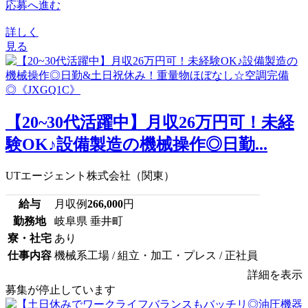
応募へ進む
詳しく
見る
【20~30代活躍中】月収26万円可！未経
験OK♪設備製造の機械操作◎日勤...
UTエージェント株式会社（関東）
給与
月収例
266,000
円
勤務地
岐阜県 垂井町
寮・社宅
あり
仕事内容
機械系工場 / 組立・加工・プレス / 正社員
詳細を表示
募集が停止しています