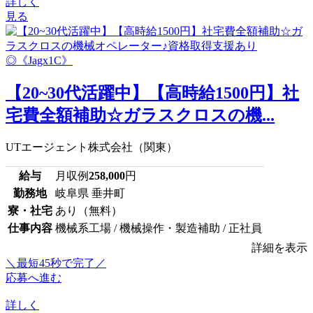
詳しく
見る
【20~30代活躍中】【高時給1500円】社
宅費全額補助☆ガラスクロスの機...
UTエージェント株式会社（関東）
給与
月収例
258,000
円
勤務地
岐阜県 垂井町
寮・社宅
あり（無料）
仕事内容
機械系工場 / 機械操作・製造補助 / 正社員
詳細を表示
＼最短45秒で完了／
応募へ進む
詳しく