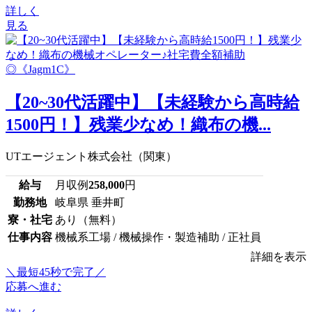
詳しく
見る
【20~30代活躍中】【未経験から高時給
1500円！】残業少なめ！織布の機...
UTエージェント株式会社（関東）
給与
月収例
258,000
円
勤務地
岐阜県 垂井町
寮・社宅
あり（無料）
仕事内容
機械系工場 / 機械操作・製造補助 / 正社員
詳細を表示
＼最短45秒で完了／
応募へ進む