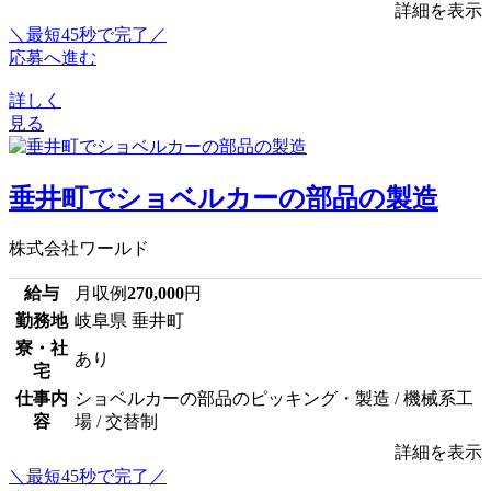
詳細を表示
＼最短45秒で完了／
応募へ進む
詳しく
見る
垂井町でショベルカーの部品の製造
株式会社ワールド
給与
月収例
270,000
円
勤務地
岐阜県 垂井町
寮・社
あり
宅
仕事内
ショベルカーの部品のピッキング・製造 / 機械系工
容
場 / 交替制
詳細を表示
＼最短45秒で完了／