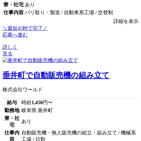
寮・社宅
あり
仕事内容
バリ取り・製造 / 自動車系工場 / 交替制
詳細を表示
＼最短45秒で完了／
応募へ進む
詳しく
見る
垂井町で自動販売機の組み立て
株式会社ワールド
給与
時給
1,450
円〜
勤務地
岐阜県 垂井町
寮・社
あり
宅
仕事内
自動販売機・無人販売機の組立・組み立て / 機械系
容
工場 / 日勤