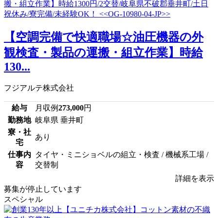
【空調完備で快適職場☆油圧機器の外
観検査・製品の運搬・組立作業】時給
130...
フジアルテ株式会社
給与
月収例
273,000
円
勤務地
岐阜県 垂井町
寮・社
あり
宅
仕事内
タイヤ・ミニショベルの組立・検査 / 機械系工場 /
容
交替制
詳細を表示
募集が停止しています
スペシャル