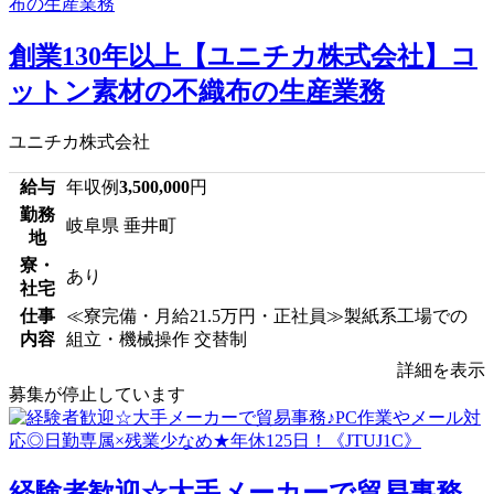
創業130年以上【ユニチカ株式会社】コ
ットン素材の不織布の生産業務
ユニチカ株式会社
給与
年収例
3,500,000
円
勤務
岐阜県 垂井町
地
寮・
あり
社宅
仕事
≪寮完備・月給21.5万円・正社員≫製紙系工場での
内容
組立・機械操作 交替制
詳細を表示
募集が停止しています
経験者歓迎☆大手メーカーで貿易事務