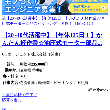
【20~40代活躍中】【年休125日！】か
んたん軽作業☆油圧式モーター部品...
UTエージェント株式会社（関東）
給与
月収例
235,000
円
勤務地
岐阜県 垂井町
寮・社宅
あり
仕事内容
物流倉庫 / 軽作業・ピッキング / 正社員
詳細を表示
＼最短45秒で完了／
応募へ進む
詳しく