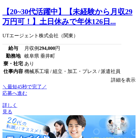
【20~30代活躍中】【未経験から月収29
万円可！】土日休みで年休126日...
UTエージェント株式会社（関東）
給与
月収例
294,000
円
勤務地
岐阜県 垂井町
寮・社宅
あり
仕事内容
機械系工場 / 組立・加工・プレス / 派遣社員
詳細を表示
＼最短45秒で完了／
応募へ進む
詳しく
見る