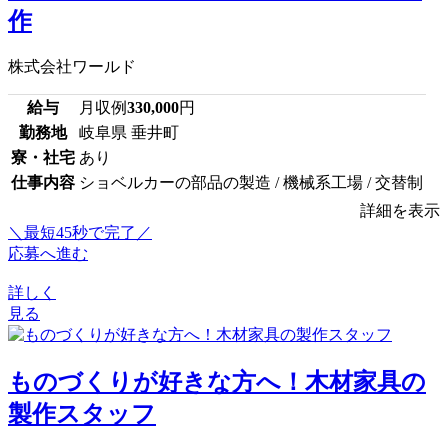
作
株式会社ワールド
給与
月収例
330,000
円
勤務地
岐阜県 垂井町
寮・社宅
あり
仕事内容
ショベルカーの部品の製造 / 機械系工場 / 交替制
詳細を表示
＼最短45秒で完了／
応募へ進む
詳しく
見る
ものづくりが好きな方へ！木材家具の
製作スタッフ