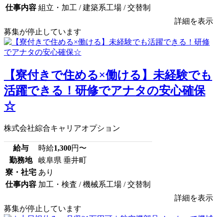
仕事内容
組立・加工 / 建築系工場 / 交替制
詳細を表示
募集が停止しています
【寮付きで住める×働ける】未経験でも
活躍できる！研修でアナタの安心確保
☆
株式会社綜合キャリアオプション
給与
時給
1,300
円〜
勤務地
岐阜県 垂井町
寮・社宅
あり
仕事内容
加工・検査 / 機械系工場 / 交替制
詳細を表示
募集が停止しています