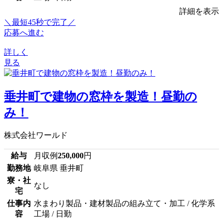
詳細を表示
＼最短45秒で完了／
応募へ進む
詳しく
見る
垂井町で建物の窓枠を製造！昼勤の
み！
株式会社ワールド
給与
月収例
250,000
円
勤務地
岐阜県 垂井町
寮・社
なし
宅
仕事内
水まわり製品・建材製品の組み立て・加工 / 化学系
容
工場 / 日勤