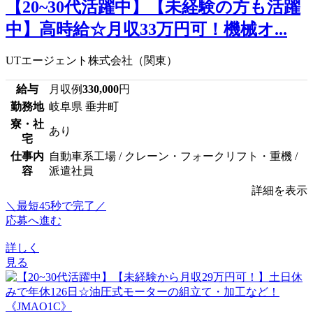
【20~30代活躍中】【未経験の方も活躍
中】高時給☆月収33万円可！機械オ...
UTエージェント株式会社（関東）
給与
月収例
330,000
円
勤務地
岐阜県 垂井町
寮・社
あり
宅
仕事内
自動車系工場 / クレーン・フォークリフト・重機 /
容
派遣社員
詳細を表示
＼最短45秒で完了／
応募へ進む
詳しく
見る