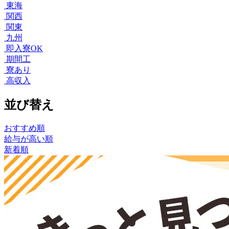
東海
関西
関東
九州
即入寮OK
期間工
寮あり
高収入
並び替え
おすすめ順
給与が高い順
新着順