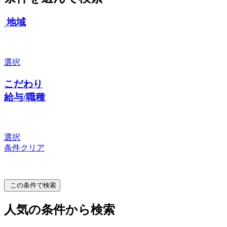
地域
選択
こだわり
給与/職種
選択
条件クリア
この条件で検索
人気の条件から検索