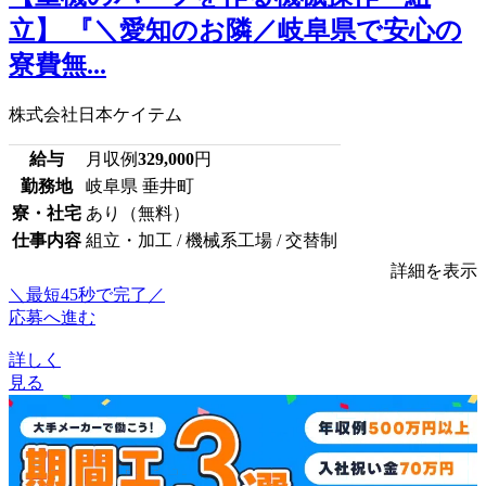
立】 『＼愛知のお隣／岐阜県で安心の
寮費無...
株式会社日本ケイテム
給与
月収例
329,000
円
勤務地
岐阜県 垂井町
寮・社宅
あり（無料）
仕事内容
組立・加工 / 機械系工場 / 交替制
詳細を表示
＼最短45秒で完了／
応募へ進む
詳しく
見る