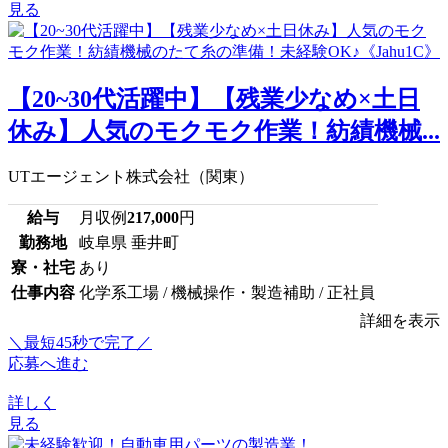
見る
【20~30代活躍中】【残業少なめ×土日
休み】人気のモクモク作業！紡績機械...
UTエージェント株式会社（関東）
給与
月収例
217,000
円
勤務地
岐阜県 垂井町
寮・社宅
あり
仕事内容
化学系工場 / 機械操作・製造補助 / 正社員
詳細を表示
＼最短45秒で完了／
応募へ進む
詳しく
見る