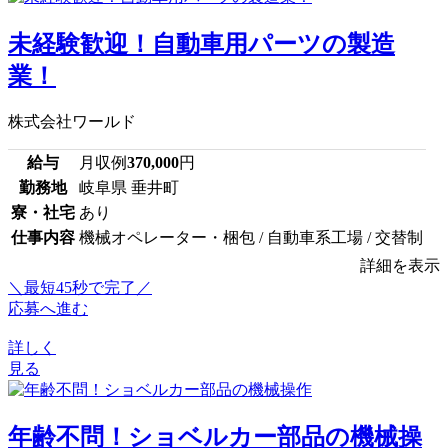
未経験歓迎！自動車用パーツの製造
業！
株式会社ワールド
給与
月収例
370,000
円
勤務地
岐阜県 垂井町
寮・社宅
あり
仕事内容
機械オペレーター・梱包 / 自動車系工場 / 交替制
詳細を表示
＼最短45秒で完了／
応募へ進む
詳しく
見る
年齢不問！ショベルカー部品の機械操