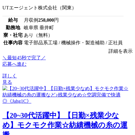
UTエージェント株式会社（関東）
給与
月収例
258,000
円
勤務地
岐阜県 垂井町
寮・社宅
あり（無料）
仕事内容
電子部品系工場 / 機械操作・製造補助 / 正社員
詳細を表示
＼最短45秒で完了／
応募へ進む
詳しく
見る
【20~30代活躍中】【日勤×残業少な
め】モクモク作業☆紡績機械の糸の運
搬...