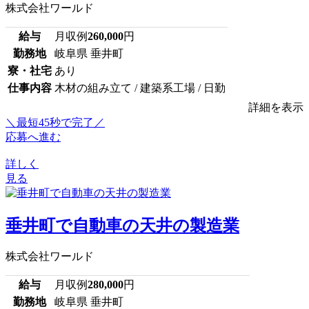
株式会社ワールド
給与
月収例
260,000
円
勤務地
岐阜県 垂井町
寮・社宅
あり
仕事内容
木材の組み立て / 建築系工場 / 日勤
詳細を表示
＼最短45秒で完了／
応募へ進む
詳しく
見る
垂井町で自動車の天井の製造業
株式会社ワールド
給与
月収例
280,000
円
勤務地
岐阜県 垂井町