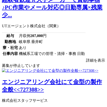
♪PC作業やメール対応◎日勤専属×残業
少...
UTエージェント株式会社（関東）
給与
月収例
207,000
円
勤務地
岐阜県 垂井町
寮・社宅
あり
仕事内容
機械系工場での管理・清掃・事務 日勤
詳細を表示
募集が停止しています
エンジニアリング会社にて金型の製作
全般<<727308>>
株式会社スタッフサービス