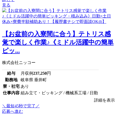
見る
【お盆前の入寮間に合う】テトリス感
覚で楽しく作業♪《ミドル活躍中の簡単
ピッ...
株式会社ニッコー
給与
月収例
237,250
円
勤務地
岐阜県 垂井町
寮・社宅
あり
仕事内容
組み立て・ピッキング / 機械系工場 / 日勤
詳細を表示
＼最短45秒で完了／
応募へ進む