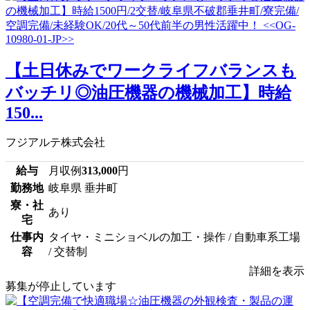
【土日休みでワークライフバランスも
バッチリ◎油圧機器の機械加工】時給
150...
フジアルテ株式会社
給与
月収例
313,000
円
勤務地
岐阜県 垂井町
寮・社
あり
宅
仕事内
タイヤ・ミニショベルの加工・操作 / 自動車系工場
容
/ 交替制
詳細を表示
募集が停止しています