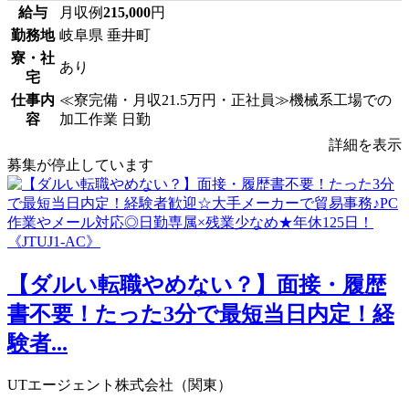
給与
月収例
215,000
円
勤務地
岐阜県 垂井町
寮・社
あり
宅
仕事内
≪寮完備・月収21.5万円・正社員≫機械系工場での
容
加工作業 日勤
詳細を表示
募集が停止しています
【ダルい転職やめない？】面接・履歴
書不要！たった3分で最短当日内定！経
験者...
UTエージェント株式会社（関東）