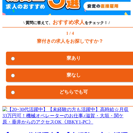
おすすめ求人
\ 質問に答えて、
をチェック！ /
1 / 4
寮付きの求人をお探しですか？
寮あり
寮なし
どちらでも可