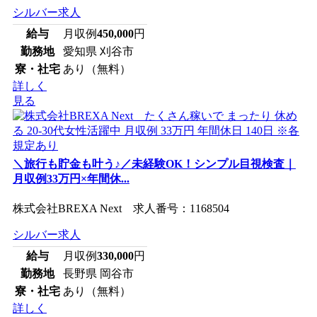
シルバー求人
給与
月収例
450,000
円
勤務地
愛知県 刈谷市
寮・社宅
あり（無料）
詳しく
見る
＼旅行も貯金も叶う♪／未経験OK！シンプル目視検査｜
月収例33万円×年間休...
株式会社BREXA Next 求人番号：1168504
シルバー求人
給与
月収例
330,000
円
勤務地
長野県 岡谷市
寮・社宅
あり（無料）
詳しく