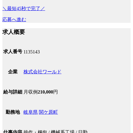
＼最短45秒で完了／
応募へ進む
求人概要
求人番号
1135143
株式会社ワールド
企業
月収例
210,000
円
給与詳細
岐阜県
関ケ原町
勤務地
操作・梱包 / 機械系工場 / 日勤
仕事内容