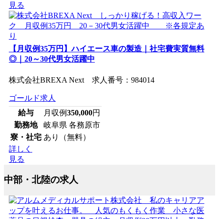
見る
【月収例35万円】ハイエース車の製造｜社宅費実質無料
◎｜20～30代男女活躍中
株式会社BREXA Next 求人番号：984014
ゴールド求人
給与
月収例
350,000
円
勤務地
岐阜県 各務原市
寮・社宅
あり（無料）
詳しく
見る
中部・北陸の求人