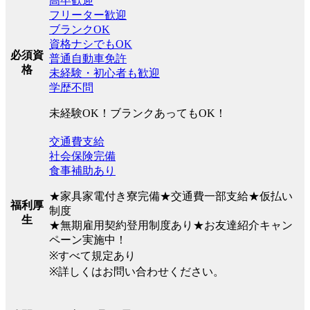
高卒歓迎
フリーター歓迎
ブランクOK
資格ナシでもOK
必須資
普通自動車免許
格
未経験・初心者も歓迎
学歴不問
未経験OK！ブランクあってもOK！
交通費支給
社会保険完備
食事補助あり
★家具家電付き寮完備★交通費一部支給★仮払い
福利厚
制度
生
★無期雇用契約登用制度あり★お友達紹介キャン
ペーン実施中！
※すべて規定あり
※詳しくはお問い合わせください。