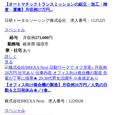
【オートマチックトランスミッションの組立・加工・検
査・運搬】月収例27万円...
日研トータルソーシング株式会社 求人番号：1125225
スペシャル
給与
月収例
271,000
円
勤務地
岐阜県 瑞浪市
寮・社宅
あり
詳しく
見る
【オフィス向け複合機の製造】月収例20万円／人気の日
勤＆土日祝休み★／1食...
株式会社BREXA Next 求人番号：1226928
スペシャル