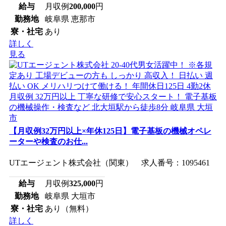
給与
月収例
200,000
円
勤務地
岐阜県 恵那市
寮・社宅
あり
詳しく
見る
【月収例32万円以上×年休125日】電子基板の機械オペレ
ーターや検査のお仕...
UTエージェント株式会社（関東） 求人番号：1095461
給与
月収例
325,000
円
勤務地
岐阜県 大垣市
寮・社宅
あり（無料）
詳しく