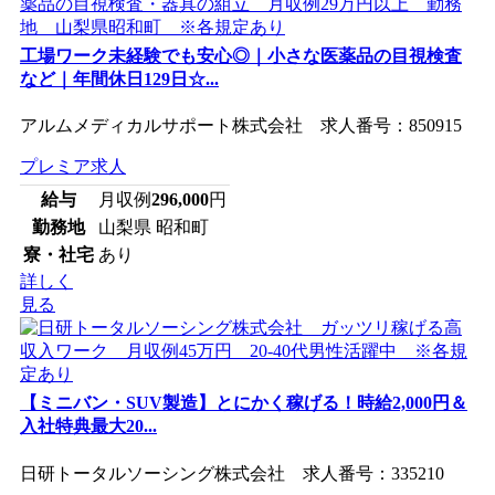
工場ワーク未経験でも安心◎｜小さな医薬品の目視検査
など｜年間休日129日☆...
アルムメディカルサポート株式会社 求人番号：850915
プレミア求人
給与
月収例
296,000
円
勤務地
山梨県 昭和町
寮・社宅
あり
詳しく
見る
【ミニバン・SUV製造】とにかく稼げる！時給2,000円＆
入社特典最大20...
日研トータルソーシング株式会社 求人番号：335210