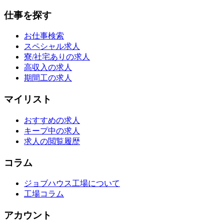
仕事を探す
お仕事検索
スペシャル求人
寮/社宅ありの求人
高収入の求人
期間工の求人
マイリスト
おすすめの求人
キープ中の求人
求人の閲覧履歴
コラム
ジョブハウス工場について
工場コラム
アカウント