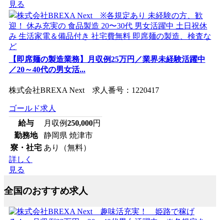
見る
【即席麺の製造業務】月収例25万円／業界未経験活躍中
／20～40代の男女活...
株式会社BREXA Next 求人番号：1220417
ゴールド求人
給与
月収例
250,000
円
勤務地
静岡県 焼津市
寮・社宅
あり（無料）
詳しく
見る
全国のおすすめ求人