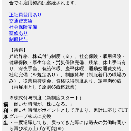
合でも雇用契約は継続されます。
正社員登用あり
交通費支給
社会保険完備
研修あり
制服貸与
【待遇】
昇給昇格、株式付与制度（※）、社会保険・雇用保険・
健康保険・厚生年金・労災保険完備、残業、休出手当有
り、深夜手当、有給休暇、慶弔休暇、通勤交通費支給、
社宅完備（※規定あり）、制服貸与（制服着用の職場の
み）、従業員持株会、資格取得制度あり、定年満60歳
（再雇用として原則65歳迄就業）
※株式付与制度（新制度スタート）
「働いた時間が、株になる。」
福
・働いた時間がポイントとして貯まり、累計に応じてUT
利
グループ株式に交換
厚
・一度退職しても、戻ってきた際には過去の労働時間か
生
ら再び積み上げが可能(※)