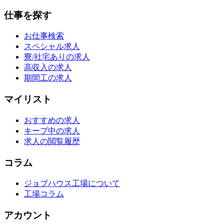
仕事を探す
お仕事検索
スペシャル求人
寮/社宅ありの求人
高収入の求人
期間工の求人
マイリスト
おすすめの求人
キープ中の求人
求人の閲覧履歴
コラム
ジョブハウス工場について
工場コラム
アカウント