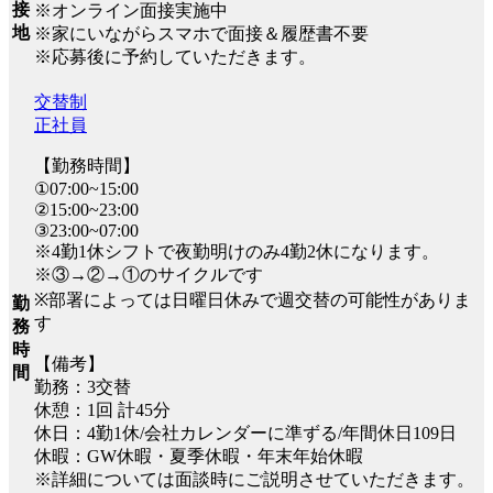
接
※オンライン面接実施中
地
※家にいながらスマホで面接＆履歴書不要
※応募後に予約していただきます。
交替制
正社員
【勤務時間】
①07:00~15:00
②15:00~23:00
③23:00~07:00
※4勤1休シフトで夜勤明けのみ4勤2休になります。
※③→②→①のサイクルです
※部署によっては日曜日休みで週交替の可能性がありま
勤
す
務
時
【備考】
間
勤務：3交替
休憩：1回 計45分
休日：4勤1休/会社カレンダーに準ずる/年間休日109日
休暇：GW休暇・夏季休暇・年末年始休暇
※詳細については面談時にご説明させていただきます。