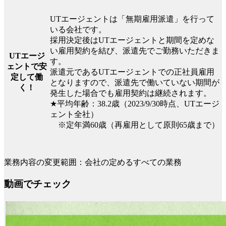
UTエージェントは「無期雇用派遣」を行って
いる会社です。
採用決定後はUTエージェントと期間を定めな
い雇用契約を結び、派遣先でご勤務いただきま
UTエージ
す。
ェントで安
派遣元であるUTエージェントでの正社員雇用
定して働
となりますので、派遣先で働いていない期間が
く！
発生した場合でも雇用契約は継続されます。
★平均年齢：38.2歳（2023/9/30時点、UTエージ
ェント全社）
※定年満60歳（再雇用として原則65歳まで）
業務内容の変更範囲：会社の定めるすべての業務
動画でチェック