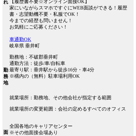
【履歴書不要☆オンライン面接OK】
れ
家にいながらスマホですぐにWEB面談ができる！履歴
書・志望動機不要・私服でOK！
今までの経歴も問いません！
お気軽にご応募ください！
車通勤OK
岐阜県 垂井町
勤務地：不破郡垂井町
通勤方法：徒歩/車/自転車
最寄り駅：垂井駅から徒歩16分・車4分
勤
※構内の（無料）駐車場利用OK
務
地
就業場所：勤務地、その他会社が指定する範囲
就業場所の変更範囲：会社の定めるすべてのオフィス
全国各地のキャリアセンター
面
※その他面接会場あり