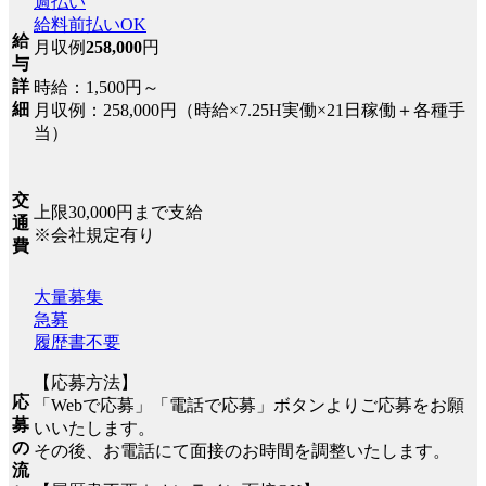
週払い
給料前払いOK
給
月収例
258,000
円
与
詳
時給：1,500円～
細
月収例：258,000円（時給×7.25H実働×21日稼働＋各種手
当）
交
上限30,000円まで支給
通
※会社規定有り
費
大量募集
急募
履歴書不要
【応募方法】
応
「Webで応募」「電話で応募」ボタンよりご応募をお願
募
いいたします。
の
その後、お電話にて面接のお時間を調整いたします。
流