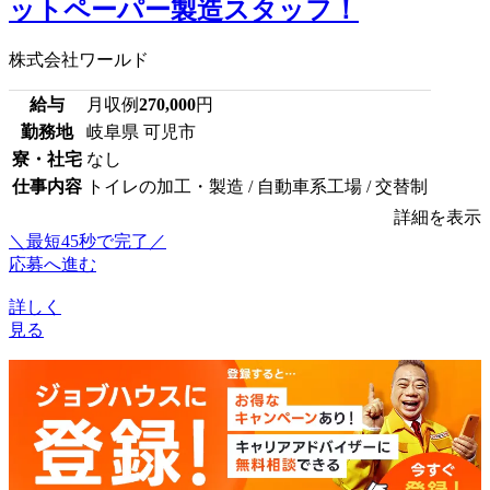
ットペーパー製造スタッフ！
株式会社ワールド
給与
月収例
270,000
円
勤務地
岐阜県 可児市
寮・社宅
なし
仕事内容
トイレの加工・製造 / 自動車系工場 / 交替制
詳細を表示
＼最短45秒で完了／
応募へ進む
詳しく
見る