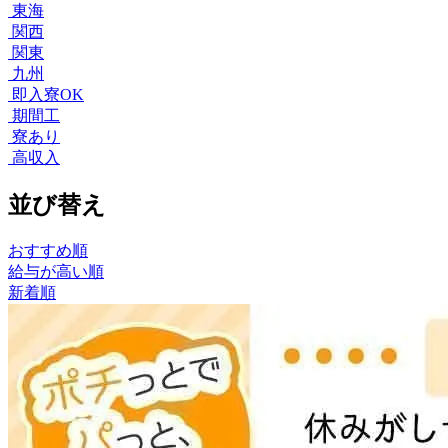
東海
関西
関東
九州
即入寮OK
期間工
寮あり
高収入
並び替え
おすすめ順
給与が高い順
新着順