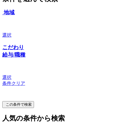
地域
選択
こだわり
給与/職種
選択
条件クリア
この条件で検索
人気の条件から検索