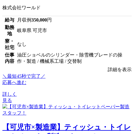
株式会社ワールド
給与
月収例
350,000
円
勤務
岐阜県 可児市
地
寮・
なし
社宅
仕事
油圧ショベルのシリンダー・除雪機ブレードの操
内容
作・製造 / 機械系工場 / 交替制
詳細を表示
＼最短45秒で完了／
応募へ進む
詳しく
見る
【可児市×製造業】ティッシュ・トイレ