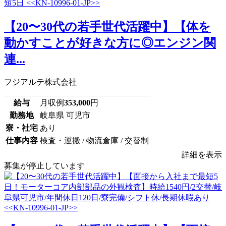
【20〜30代の若手世代活躍中】【体を
動かすことが好きな方に◎エンジン関
連...
フジアルテ株式会社
給与
月収例
353,000
円
勤務地
岐阜県 可児市
寮・社宅
あり
仕事内容
検査・運搬 / 物流倉庫 / 交替制
詳細を表示
募集が停止しています