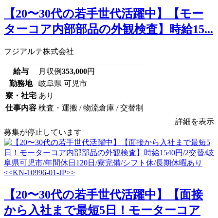
【20〜30代の若手世代活躍中】【モー
ターコア内部部品の外観検査】時給15...
フジアルテ株式会社
給与
月収例
353,000
円
勤務地
岐阜県 可児市
寮・社宅
あり
仕事内容
検査・運搬 / 物流倉庫 / 交替制
詳細を表示
募集が停止しています
【20〜30代の若手世代活躍中】【面接
から入社まで最短5日！モーターコア