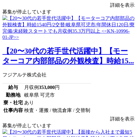
詳細を表示
募集が停止しています
【20〜30代の若手世代活躍中】【モー
ターコア内部部品の外観検査】時給15...
フジアルテ株式会社
給与
月収例
353,000
円
勤務地
岐阜県 可児市
寮・社宅
あり
仕事内容
検査・運搬 / 物流倉庫 / 交替制
詳細を表示
募集が停止しています