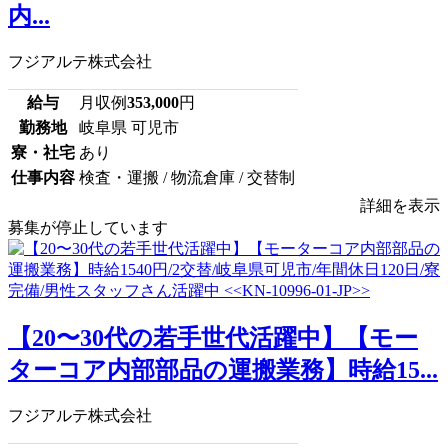
内...
フジアルテ株式会社
給与
月収例
353,000
円
勤務地
岐阜県 可児市
寮・社宅
あり
仕事内容
検査・運搬 / 物流倉庫 / 交替制
詳細を表示
募集が停止しています
【20〜30代の若手世代活躍中】【モー
ターコア内部部品の運搬業務】時給15...
フジアルテ株式会社