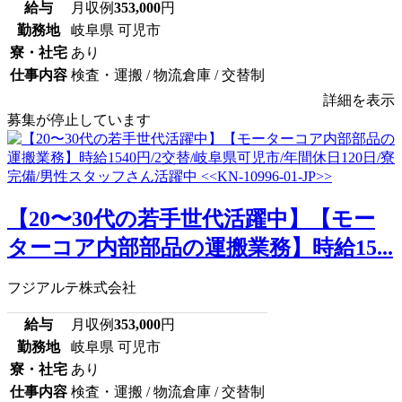
給与
月収例
353,000
円
勤務地
岐阜県 可児市
寮・社宅
あり
仕事内容
検査・運搬 / 物流倉庫 / 交替制
詳細を表示
募集が停止しています
【20〜30代の若手世代活躍中】【モー
ターコア内部部品の運搬業務】時給15...
フジアルテ株式会社
給与
月収例
353,000
円
勤務地
岐阜県 可児市
寮・社宅
あり
仕事内容
検査・運搬 / 物流倉庫 / 交替制