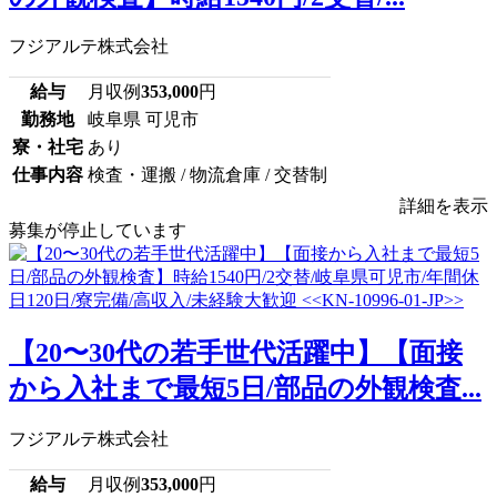
フジアルテ株式会社
給与
月収例
353,000
円
勤務地
岐阜県 可児市
寮・社宅
あり
仕事内容
検査・運搬 / 物流倉庫 / 交替制
詳細を表示
募集が停止しています
【20〜30代の若手世代活躍中】【面接
から入社まで最短5日/部品の外観検査...
フジアルテ株式会社
給与
月収例
353,000
円