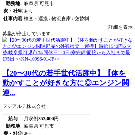
勤務地
岐阜県 可児市
寮・社宅
あり
仕事内容
検査・運搬 / 物流倉庫 / 交替制
詳細を表示
募集が停止しています
【20〜30代の若手世代活躍中】【体を
動かすことが好きな方に◎エンジン関
連...
フジアルテ株式会社
給与
月収例
353,000
円
勤務地
岐阜県 可児市
寮・社宅
あり