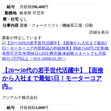
給与
月収例
290,400
円
勤務地
岐阜県 可児市
寮・社宅
なし
仕事内容
運搬・フォークリフト / 機械系工場 / 日勤
詳細を表示
募集が停止しています
【20〜30代の若手世代活躍中】【面接
から入社まで最短5日！モーターコア
内...
フジアルテ株式会社
給与
月収例
353,000
円