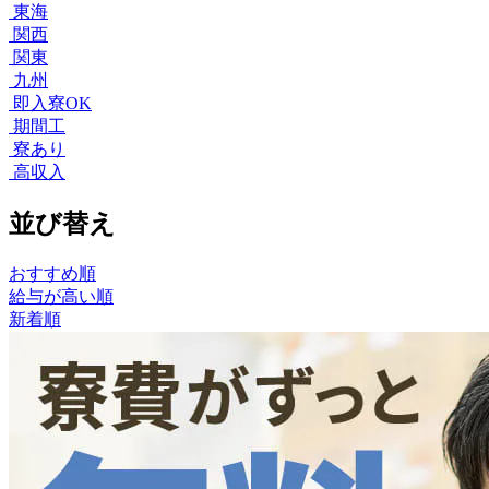
東海
関西
関東
九州
即入寮OK
期間工
寮あり
高収入
並び替え
おすすめ順
給与が高い順
新着順