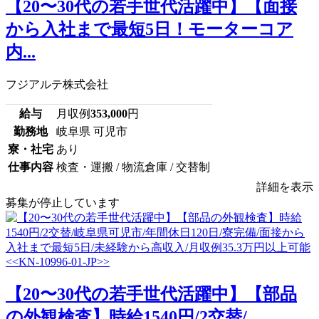
【20〜30代の若手世代活躍中】【面接
から入社まで最短5日！モーターコア
内...
フジアルテ株式会社
給与
月収例
353,000
円
勤務地
岐阜県 可児市
寮・社宅
あり
仕事内容
検査・運搬 / 物流倉庫 / 交替制
詳細を表示
募集が停止しています
【20〜30代の若手世代活躍中】【部品
の外観検査】時給1540円/2交替/...