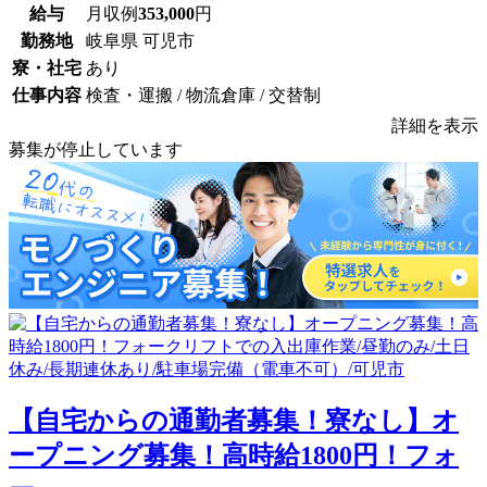
給与
月収例
353,000
円
勤務地
岐阜県 可児市
寮・社宅
あり
仕事内容
検査・運搬 / 物流倉庫 / 交替制
詳細を表示
募集が停止しています
【自宅からの通勤者募集！寮なし】オ
ープニング募集！高時給1800円！フォ