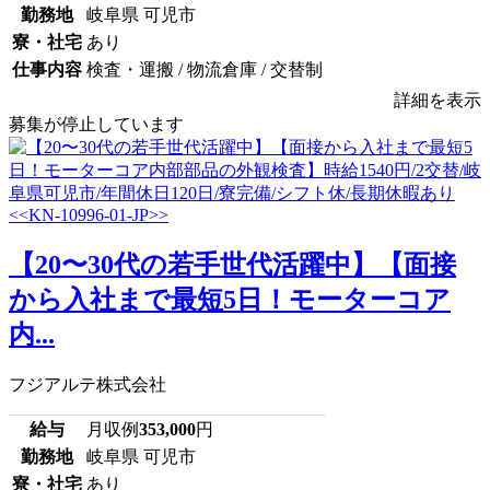
勤務地
岐阜県 可児市
寮・社宅
あり
仕事内容
検査・運搬 / 物流倉庫 / 交替制
詳細を表示
募集が停止しています
【20〜30代の若手世代活躍中】【面接
から入社まで最短5日！モーターコア
内...
フジアルテ株式会社
給与
月収例
353,000
円
勤務地
岐阜県 可児市
寮・社宅
あり