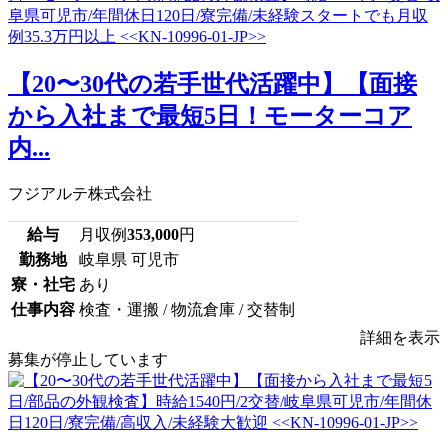
【20〜30代の若手世代活躍中】【面接
から入社まで最短5日！モーターコア
内...
フジアルテ株式会社
給与
月収例
353,000
円
勤務地
岐阜県 可児市
寮・社宅
あり
仕事内容
検査・運搬 / 物流倉庫 / 交替制
詳細を表示
募集が停止しています