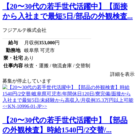
【20〜30代の若手世代活躍中】【面接
から入社まで最短5日/部品の外観検査...
フジアルテ株式会社
給与
月収例
353,000
円
勤務地
岐阜県 可児市
寮・社宅
あり
仕事内容
検査・運搬 / 物流倉庫 / 交替制
詳細を表示
募集が停止しています
【20〜30代の若手世代活躍中】【部品
の外観検査】時給1540円/2交替/...