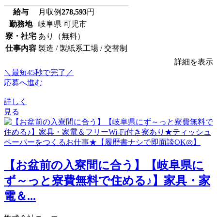
給与
月収例
278,593
円
勤務地
岐阜県 可児市
寮・社宅
あり（無料）
仕事内容
製造 / 製紙系工場 / 交替制
詳細を表示
＼最短45秒で完了／
応募へ進む
詳しく
見る
【お盆前の入寮間に合う】【岐阜県に
ず～っと寮費無料で住める♪】家具・家
電＆...