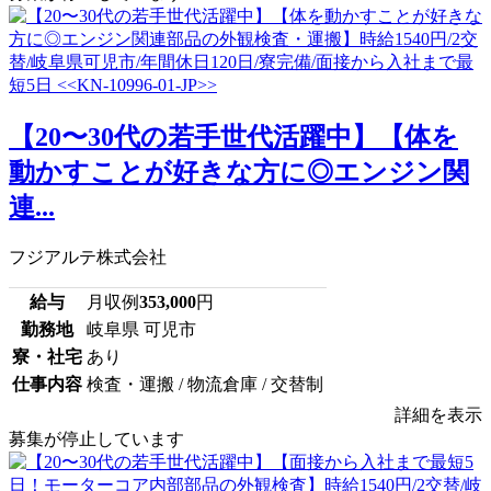
【20〜30代の若手世代活躍中】【体を
動かすことが好きな方に◎エンジン関
連...
フジアルテ株式会社
給与
月収例
353,000
円
勤務地
岐阜県 可児市
寮・社宅
あり
仕事内容
検査・運搬 / 物流倉庫 / 交替制
詳細を表示
募集が停止しています