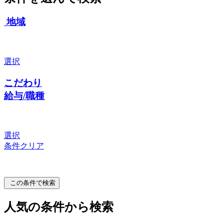
地域
選択
こだわり
給与/職種
選択
条件クリア
この条件で検索
人気の条件から検索