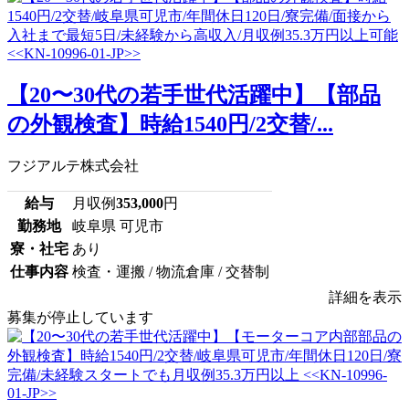
【20〜30代の若手世代活躍中】【部品
の外観検査】時給1540円/2交替/...
フジアルテ株式会社
給与
月収例
353,000
円
勤務地
岐阜県 可児市
寮・社宅
あり
仕事内容
検査・運搬 / 物流倉庫 / 交替制
詳細を表示
募集が停止しています