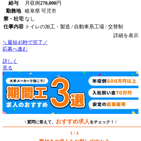
給与
月収例
270,000
円
勤務地
岐阜県 可児市
寮・社宅
なし
仕事内容
トイレの加工・製造 / 自動車系工場 / 交替制
詳細を表示
＼最短45秒で完了／
応募へ進む
詳しく
見る
おすすめ求人
\ 質問に答えて、
をチェック！ /
1 / 4