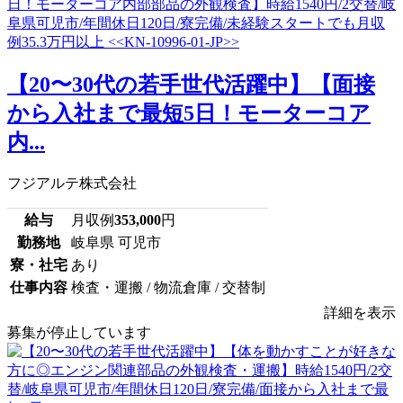
【20〜30代の若手世代活躍中】【面接
から入社まで最短5日！モーターコア
内...
フジアルテ株式会社
給与
月収例
353,000
円
勤務地
岐阜県 可児市
寮・社宅
あり
仕事内容
検査・運搬 / 物流倉庫 / 交替制
詳細を表示
募集が停止しています