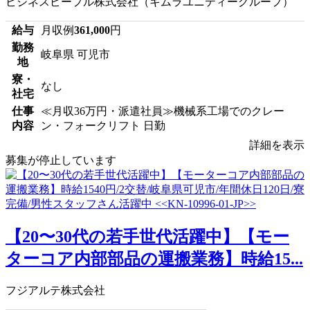
ビジネスピープル株式会社（キムラユニティーグループ）
給与
月収例
361,000
円
勤務
岐阜県 可児市
地
寮・
なし
社宅
仕事
≪月収36万円・派遣社員≫機械系工場でのクレー
内容
ン・フォークリフト 日勤
詳細を表示
募集が停止しています
【20〜30代の若手世代活躍中】【モー
ターコア内部部品の運搬業務】時給15...
フジアルテ株式会社