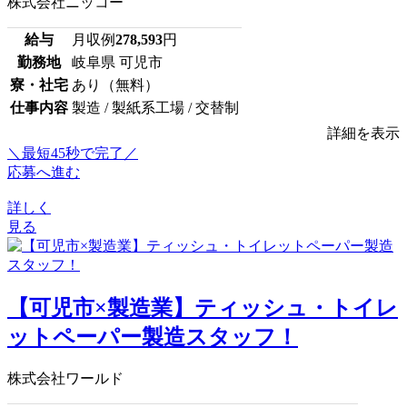
株式会社ニッコー
給与
月収例
278,593
円
勤務地
岐阜県 可児市
寮・社宅
あり（無料）
仕事内容
製造 / 製紙系工場 / 交替制
詳細を表示
＼最短45秒で完了／
応募へ進む
詳しく
見る
【可児市×製造業】ティッシュ・トイレ
ットペーパー製造スタッフ！
株式会社ワールド