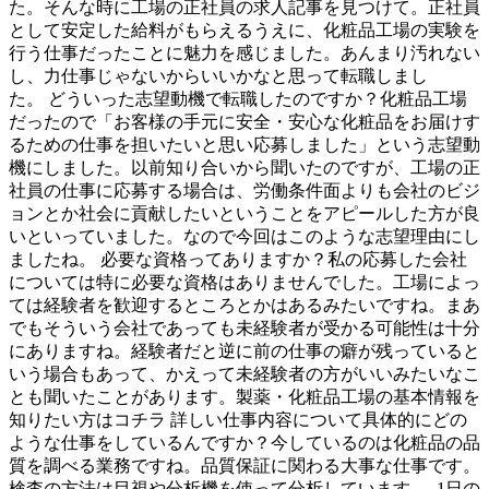
た。そんな時に工場の正社員の求人記事を見つけて。正社員
として安定した給料がもらえるうえに、化粧品工場の実験を
行う仕事だったことに魅力を感じました。あんまり汚れない
し、力仕事じゃないからいいかなと思って転職しまし
た。 どういった志望動機で転職したのですか？化粧品工場
だったので「お客様の手元に安全・安心な化粧品をお届けす
るための仕事を担いたいと思い応募しました」という志望動
機にしました。以前知り合いから聞いたのですが、工場の正
社員の仕事に応募する場合は、労働条件面よりも会社のビジ
ョンとか社会に貢献したいということをアピールした方が良
いといっていました。なので今回はこのような志望理由にし
ましたね。 必要な資格ってありますか？私の応募した会社
については特に必要な資格はありませんでした。工場によっ
ては経験者を歓迎するところとかはあるみたいですね。まあ
でもそういう会社であっても未経験者が受かる可能性は十分
にありますね。経験者だと逆に前の仕事の癖が残っていると
いう場合もあって、かえって未経験者の方がいいみたいなこ
とも聞いたことがあります。製薬・化粧品工場の基本情報を
知りたい方はコチラ 詳しい仕事内容について具体的にどの
ような仕事をしているんですか？今しているのは化粧品の品
質を調べる業務ですね。品質保証に関わる大事な仕事です。
検査の方法は目視や分析機を使って分析しています。 1日の