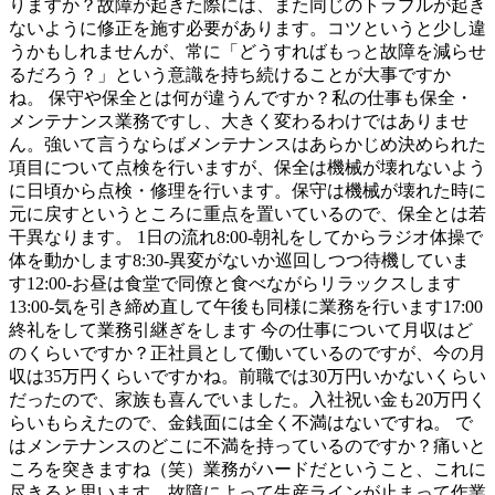
りますか？故障が起きた際には、また同じのトラブルが起き
ないように修正を施す必要があります。コツというと少し違
うかもしれませんが、常に「どうすればもっと故障を減らせ
るだろう？」という意識を持ち続けることが大事ですか
ね。 保守や保全とは何が違うんですか？私の仕事も保全・
メンテナンス業務ですし、大きく変わるわけではありませ
ん。強いて言うならばメンテナンスはあらかじめ決められた
項目について点検を行いますが、保全は機械が壊れないよう
に日頃から点検・修理を行います。保守は機械が壊れた時に
元に戻すというところに重点を置いているので、保全とは若
干異なります。 1日の流れ8:00-朝礼をしてからラジオ体操で
体を動かします8:30-異変がないか巡回しつつ待機していま
す12:00-お昼は食堂で同僚と食べながらリラックスします
13:00-気を引き締め直して午後も同様に業務を行います17:00
終礼をして業務引継ぎをします 今の仕事について月収はど
のくらいですか？正社員として働いているのですが、今の月
収は35万円くらいですかね。前職では30万円いかないくらい
だったので、家族も喜んでいました。入社祝い金も20万円く
らいもらえたので、金銭面には全く不満はないですね。 で
はメンテナンスのどこに不満を持っているのですか？痛いと
ころを突きますね（笑）業務がハードだということ、これに
尽きると思います。故障によって生産ラインが止まって作業