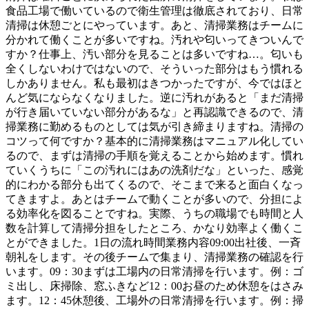
食品工場で働いているので衛生管理は徹底されており、日常
清掃は休憩ごとにやっています。あと、清掃業務はチームに
分かれて働くことが多いですね。汚れや匂いってきついんで
すか？仕事上、汚い部分を見ることは多いですね…。匂いも
全くしないわけではないので、そういった部分はもう慣れる
しかありません。私も最初はきつかったですが、今ではほと
んど気にならなくなりました。逆に汚れがあると「まだ清掃
が行き届いていない部分があるな」と再認識できるので、清
掃業務に勤めるものとしては気が引き締まりますね。清掃の
コツって何ですか？基本的に清掃業務はマニュアル化してい
るので、まずは清掃の手順を覚えることから始めます。慣れ
ていくうちに「この汚れにはあの洗剤だな」といった、感覚
的にわかる部分も出てくるので、そこまで来ると面白くなっ
てきますよ。あとはチームで動くことが多いので、分担によ
る効率化を図ることですね。実際、うちの職場でも時間と人
数を計算して清掃分担をしたところ、かなり効率よく働くこ
とができました。1日の流れ時間業務内容09:00出社後、一斉
朝礼をします。その後チームで集まり、清掃業務の確認を行
います。09：30まずは工場内の日常清掃を行います。例：ゴ
ミ出し、床掃除、窓ふきなど12：00お昼のため休憩をはさみ
ます。12：45休憩後、工場外の日常清掃を行います。例：掃