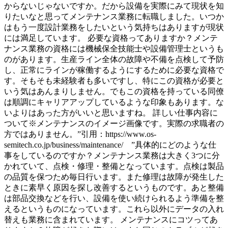
からないじゃないですか。だから設備を実際にみて現状を知
りたいなと思ってメンテナンス業務に転職しました。いつか
はもう一度設計業務をしたいという気持ちはありますが現状
には満足しています。 必要な資格ってありますか？メンテ
ナンス業務の資格には機械保全技能士や設備管理士というも
のがあります。生産ライン全体の故障や不備を点検して予防
し、正常にラインが稼働するようにするために必要な資格で
す。そもそも未経験者も多いですし、特にこの資格が必要と
いう気はあんまりしません。でもこの資格を持っている同僚
は順調にキャリアアップしているような印象もあります。な
いよりはあった方がいいと思いますね。 詳しい仕事内容に
ついて※メンテナンスのイメージ画像です。実際の求職者の
方ではありません。”引用：https://www.os-
semitech.co.jp/business/maintenance/ ”具体的にどのような仕
事をしているのですか？メンテナンス業務は大きく3つに分
かれていて、点検・修理・整備となっています。点検は製品
の品質を保つため毎日行います。また修理は故障が発生した
ときに素早く原因を探し改善するというものです。あと整備
は部品交換などを行い、設備を使い続けられるよう準備を整
えるというものになっています。これら以外にデータの入れ
替えも業務に含まれています。 メンテナンスにコツってあ