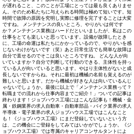
が遅れること、このことが工場にとっては最も良くありませ
ん。そのため私たちに与えられる時間は極めて短いです。短
時間で故障の原因を究明し実際に修理を完了することは大変
ですね。 メンテナンスの良いところ、やりがいは何です
か？メンテナンス業務はハードだといいましたが、私はこの
仕事をとても楽しいと思っています。設備が故障したとき
に、工場の命運は私たちにかかっているので、やりがいを感
じないわけがないです（笑）あと日常生活でも簡単な故障は
自分で直せるのでそこは良いところですね。 どんな人が向
いていますか？自分で判断して行動のできる、主体性を持っ
ている人が向いていると思います。やはり主体性がないと成
長しないですからね。それに最初は機械の名前も覚えるのが
難しいと思います。だから機械が好きな人は向いているんじ
ゃないでしょうか。最後に以上で「メンテナンス業務って？
転職までの流れから仕事内容までご紹介！」ついての記事は
終わります！ジョブハウス工場にはこんな記事も！機械・金
属・鉄鋼業界の求人自動車・自動車部品・バイク業界の求人
半導体・電子業界の求人ジョブハウス工場ではこんなこと
も！《ジョブハウス工場》にまだ登録していないという方
は、この機会にご登録をしてみてはいかがでしょうか。《ジ
ョブハウス工場》では専属のキャリアコンサルタントによ