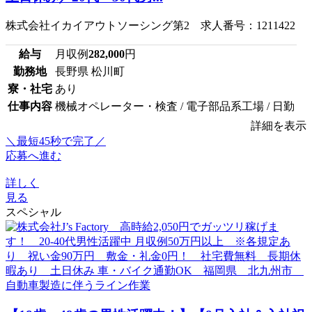
株式会社イカイアウトソーシング第2 求人番号：1211422
給与
月収例
282,000
円
勤務地
長野県 松川町
寮・社宅
あり
仕事内容
機械オペレーター・検査 / 電子部品系工場 / 日勤
詳細を表示
＼最短45秒で完了／
応募へ進む
詳しく
見る
スペシャル