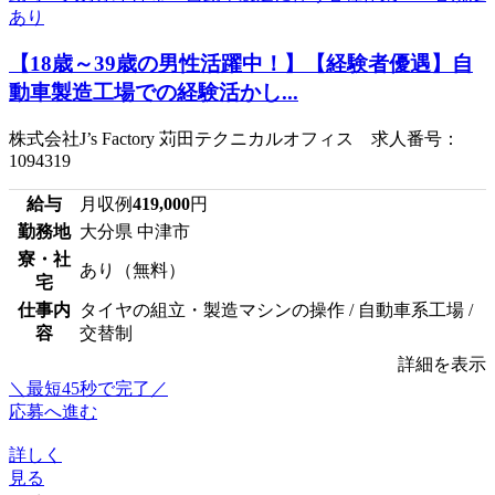
【18歳～39歳の男性活躍中！】【経験者優遇】自
動車製造工場での経験活かし...
株式会社J’s Factory 苅田テクニカルオフィス 求人番号：
1094319
給与
月収例
419,000
円
勤務地
大分県 中津市
寮・社
あり（無料）
宅
仕事内
タイヤの組立・製造マシンの操作 / 自動車系工場 /
容
交替制
詳細を表示
＼最短45秒で完了／
応募へ進む
詳しく
見る