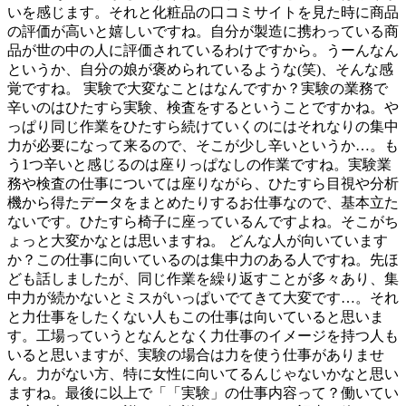
いを感じます。それと化粧品の口コミサイトを見た時に商品
の評価が高いと嬉しいですね。自分が製造に携わっている商
品が世の中の人に評価されているわけですから。うーんなん
というか、自分の娘が褒められているような(笑)、そんな感
覚ですね。 実験で大変なことはなんですか？実験の業務で
辛いのはひたすら実験、検査をするということですかね。や
っぱり同じ作業をひたすら続けていくのにはそれなりの集中
力が必要になって来るので、そこが少し辛いというか…。も
う1つ辛いと感じるのは座りっぱなしの作業ですね。実験業
務や検査の仕事については座りながら、ひたすら目視や分析
機から得たデータをまとめたりするお仕事なので、基本立た
ないです。ひたすら椅子に座っているんですよね。そこがち
ょっと大変かなとは思いますね。 どんな人が向いています
か？この仕事に向いているのは集中力のある人ですね。先ほ
ども話しましたが、同じ作業を繰り返すことが多々あり、集
中力が続かないとミスがいっぱいでてきて大変です…。それ
と力仕事をしたくない人もこの仕事は向いていると思いま
す。工場っていうとなんとなく力仕事のイメージを持つ人も
いると思いますが、実験の場合は力を使う仕事がありませ
ん。力がない方、特に女性に向いてるんじゃないかなと思い
ますね。最後に以上で「「実験」の仕事内容って？働いてい