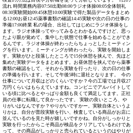
流れ 時間業務内容07:50出勤08:00ラジオ体操08:05全体朝礼
08:30実験開始09:45休憩10:00実験で得た製品データをまとめ
る12:00お昼12:45薬事書類の確認14:45実験や次の日の仕事の
準備17:00終業 私の場合、出社してはじめにラジオ体操をし
ます。ラジオ体操ってやってみるとわかるんですけど、思っ
たより眼が覚めて、集中した状態で仕事を始めることができ
るんです。ラジオ体操が終わったらちょっとしたミーティン
グを行います。ミーティングが終わったら、実験を開始しま
す。実験がひと段落したところで15分休憩を挟んで、先ほど
集めた実験データをまとめます。お昼休憩を挟んでから薬事
書類の確認をして、それから実験を行ったり、次の日の仕事
の準備を行います。そして午後5時に退社となります。 今の
仕事について月収はどのくらいですか？今の工場では月収27
万円くらいはもらえていますね。コンビニでアルバイトして
いる頃に比べるとやっぱり金額も良くて満足してます。正社
員の仕事に転職して良かったです。 実験の良いところ、や
りがいはなんですか？やりがいですかー。実験自体というよ
りかは、自分が普段実験を行い、検査している商品がお店に
並んでいるのを見た時が嬉しいですかね。自分がしっかりと
実験を行ったからこそ商品が検品をクリアしているわけであ
って、その商品がしっかりと売られているというのはやりが