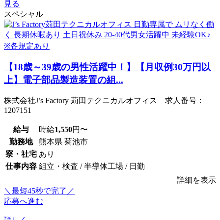
見る
スペシャル
【18歳～39歳の男性活躍中！】【月収例30万円以
上】電子部品製造装置の組...
株式会社J’s Factory 苅田テクニカルオフィス 求人番号：
1207151
給与
時給
1,550
円〜
勤務地
熊本県 菊池市
寮・社宅
あり
仕事内容
組立・検査 / 半導体工場 / 日勤
詳細を表示
＼最短45秒で完了／
応募へ進む