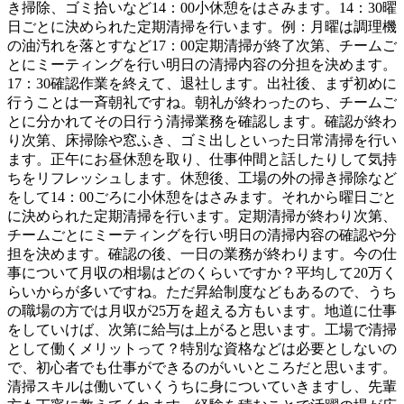
き掃除、ゴミ拾いなど14：00小休憩をはさみます。14：30曜
日ごとに決められた定期清掃を行います。例：月曜は調理機
の油汚れを落とすなど17：00定期清掃が終了次第、チームご
とにミーティングを行い明日の清掃内容の分担を決めます。
17：30確認作業を終えて、退社します。出社後、まず初めに
行うことは一斉朝礼ですね。朝礼が終わったのち、チームご
とに分かれてその日行う清掃業務を確認します。確認が終わ
り次第、床掃除や窓ふき、ゴミ出しといった日常清掃を行い
ます。正午にお昼休憩を取り、仕事仲間と話したりして気持
ちをリフレッシュします。休憩後、工場の外の掃き掃除など
をして14：00ごろに小休憩をはさみます。それから曜日ごと
に決められた定期清掃を行います。定期清掃が終わり次第、
チームごとにミーティングを行い明日の清掃内容の確認や分
担を決めます。確認の後、一日の業務が終わります。今の仕
事について月収の相場はどのくらいですか？平均して20万く
らいからが多いですね。ただ昇給制度などもあるので、うち
の職場の方では月収が25万を超える方もいます。地道に仕事
をしていけば、次第に給与は上がると思います。工場で清掃
として働くメリットって？特別な資格などは必要としないの
で、初心者でも仕事ができるのがいいところだと思います。
清掃スキルは働いていくうちに身についていきますし、先輩