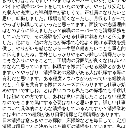
きっかけはなんですか？今まではスーパーでレジ打ちのアル
バイトや清掃のパートをしていたのですが、やっぱり安定し
た収入や充実した福利厚生が欲しくて。正社員になりたいと
思い、転職しました。職場も近くなったし、月収も上がって
やっぱり転職してよかったと思ってます。面接での志望理由
はどのように答えましたか？前職のスーパーでも清掃業務を
していたので、その経験を活かせる仕事に就きたいと伝えま
した。他にも、他の方たちが職場で心地よく働ける環境を提
供し、やりがいを感じながら一生懸命働きたいことも重点的
に伝えましたね。意外としっかりやるのが難しい清掃だから
こそ念入りにやることで、工場内の雰囲気が良くなればいい
ななんて思っています。転職する際に活かせる経験とかあり
ますか？やっぱり、清掃業務の経験がある人は転職する際に
有利だと思います。ある程度ノウハウがわかっている経験者
だと、仕事を共有する際にスムーズに伝わりますし仕事が始
めやすいですしね。とは言いつつも私たちの職場でも半数以
上は初めての方ですし、あれば良いに越したことはない程度
なのでそこまで気にする必要はないと思います。詳しい仕事
について具体的にどんな清掃をしているんですか？清掃業務
には主に2つの種類があり日常清掃と定期清掃があります。
日常清掃は窓ふきやごみ掃除、床掃除などを毎日して、定期
清掃は曜日ごとに決められた箇所の清掃をしています。私は