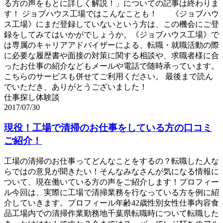
る方の声をもとに詳しく解説！」についての記事は終わりま
す！ ジョブハウス工場ではこんなことも！ 《ジョブハウ
ス工場》にまだ登録していないという方は、この機会にご登
録をしてみてはいかがでしょうか。《ジョブハウス工場》で
は専属のキャリアアドバイザーによる、転職・就職活動の際
に必要な履歴書や面接の対策に関する相談や、求職者様に合
ったお仕事の紹介などもメールや電話で随時承っています。
こちらのサービスも併せてご利用ください。 最後まで読ん
でいただき、ありがとうございました！
仕事探し体験談
2017/07/30
現役！工場で清掃のお仕事をしている方の口コミ
ご紹介！
工場の清掃のお仕事ってどんなことをするの？転職した人な
らではの意見が聞きたい！そんなみなさんが気になる情報に
ついて、現在働いている方の声をご紹介します！プロフィー
ル今回は、実際に工場で清掃業務を行なっている方を例に紹
介していきます。プロフィール年齢42歳性別女性仕事内容食
品工場内での清掃作業勤務地千葉県転職時について転職した