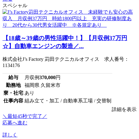
スペシャル
【18歳～39歳の男性活躍中！】【月収例37万円
☆】自動車エンジンの製造／...
株式会社J’s Factory 苅田テクニカルオフィス 求人番号：
1134176
給与
月収例
370,000
円
勤務地
福岡県 久留米市
寮・社宅
あり
仕事内容
組み立て・加工 / 自動車系工場 / 交替制
詳細を表示
＼最短45秒で完了／
応募へ進む
詳しく