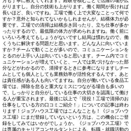
方も丁寧に教えてくれます。経験を積むことで活躍の場が広
がりますし、自分の技術も上がります。働く期間が長ければ
長いほど、良いですね。工場で働く上で大変なことって何で
すか？意外と知られてないかもしれませんが、結構体力が必
要です。工場での清掃は結構歩き回ったり、立ち仕事が多か
ったりするので、最低限の体力が求められますね。働く前に
いろいろ考えてもしょうがないですし結局は慣れなので、働
くうちに解決する問題だと思います。どんな人に向いていま
すか？チームで動くことが多いので、コミュニケーションを
とるのが上手い人は向いていると思います。チーム内でコミ
ュニケーションが増えていくと、一人では気づけなかった部
分などがわかるので、清掃するときに参考になりますしチー
ムとしても個人としても業務効率が活性化するんです。あと
は責任感がある人も向いてますね。自分が働いている食品工
場では、掃除を怠ると重大なミスにつながる場合も多いの
で、しっかりと自分がしている仕事の大切さを認識して働け
る人が重宝されます。最後に以上で「現役！工場で清掃のお
仕事をしている方の口コミご紹介！」についての記事は終わ
ります！ジョブハウス工場ではこんなことも！《ジョブハウ
ス工場》にまだ登録していないという方は、この機会にご登
録をしてみてはいかがでしょうか。《ジョブハウス工場》で
は専属のキャリアコンサルタントによる、転職・就職活動の