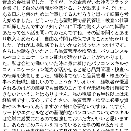
普通の会社員でした。ですが、その企業がいわゆるブラック
企業でして自分の時間が全然とることが出来ませんでした。
ある日ふと何のために仕事してるんだろうと思って転職を考
え始めました。どういった志望動機で品質管理・検査の仕事
に転職したんですか？知り合いに工場で働く人がいて転職に
あたって色々話を聞いてみたんですね。その話を聞くとあま
り収入も変わらず、自由な時間も確保できることがわかりま
した。それが工場勤務でもよいかなと思ったきっかけです。
さらにお話をきいたところ品質管理や検査は、パソコンスキ
ルやコミュニケーション能力が活かせることがわかりまし
た。私は会社で働いていた時に身に着けたパソコンスキルや
コミュニケーション能力が活かせると感じ品質管理・検査へ
の転職を決意しました。経験者でないと品質管理・検査の仕
事への転職は難しいのでしょうか？いえいえ、経験者が優遇
されるのはどの業界でも当然のことですが未経験者は転職で
きないということはありません。私の職場でも半数以上は未
経験者ですし安心してください。品質管理・検査に必要な資
格やスキルってありますか？特に必要ないですね。ですが、
ワードやエクセルなどの基礎的なパソコンについてのスキル
は絶対に必要になるので勉強しておいた方がいいと思います
よ。あらかじめスキルを持っていると仕事の幅が広がりま
す。詳しい仕事内容について具体的にどのような仕事をして