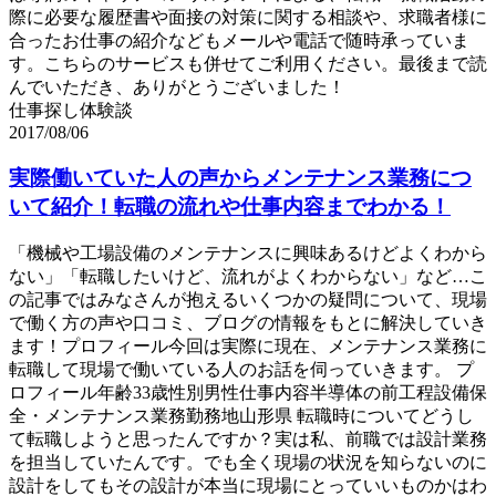
際に必要な履歴書や面接の対策に関する相談や、求職者様に
合ったお仕事の紹介などもメールや電話で随時承っていま
す。こちらのサービスも併せてご利用ください。最後まで読
んでいただき、ありがとうございました！
仕事探し体験談
2017/08/06
実際働いていた人の声からメンテナンス業務につ
いて紹介！転職の流れや仕事内容までわかる！
「機械や工場設備のメンテナンスに興味あるけどよくわから
ない」「転職したいけど、流れがよくわからない」など…こ
の記事ではみなさんが抱えるいくつかの疑問について、現場
で働く方の声や口コミ、ブログの情報をもとに解決していき
ます！プロフィール今回は実際に現在、メンテナンス業務に
転職して現場で働いている人のお話を伺っていきます。 プ
ロフィール年齢33歳性別男性仕事内容半導体の前工程設備保
全・メンテナンス業務勤務地山形県 転職時についてどうし
て転職しようと思ったんですか？実は私、前職では設計業務
を担当していたんです。でも全く現場の状況を知らないのに
設計をしてもその設計が本当に現場にとっていいものかはわ