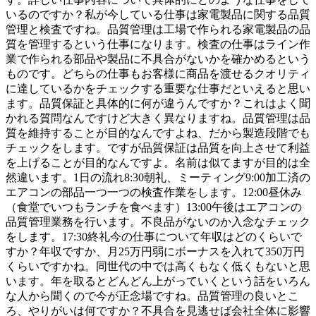
いるのですか？私が今している仕事は家電製品に関する品質
管理と検査ですね。品質管理は工場で作られる家電製品の品
質を管理するという仕事になります。検査の仕事はライン作
業で作られる部品や製品に不具合がないかを確かめるという
ものです。どちらの仕事もお客様に商品を渡せるクオリティ
に達しているかをチェックする重要な仕事だといえると思い
ます。品質保証と具体的に何が違うんですか？これはよく聞
かれる質問なんですけど大きく異なりますね。品質管理は品
質を維持することが目的なんですよね、だから製造段階でも
チェックをします。ですが品質保証は品質を向上させて利益
を上げることが目的なんですよ。名前は似てますが目的は全
然違います。1日の流れ8:30朝礼、ミーティング9:00加工済の
エアコンの部品一つ一つの検査作業をします。12:00昼休み
（食堂でいつもランチを食べます）13:00午後はエアコンの
品質管理業務を行います。不良品がないのか入念なチェック
をします。17:30終礼今の仕事について年収はどのくらいで
すか？年収ですか、月25万円弱にボーナスを入れて350万円
くらいですかね。同世代の中では高くもなく低くもないと思
います。年を取るとどんどん上がっていくという話をいろん
な人から聞くので今が正念場ですね。品質管理の良いとこ
ろ、やりがいは何ですか？不具合を見逃せば会社全体に影響