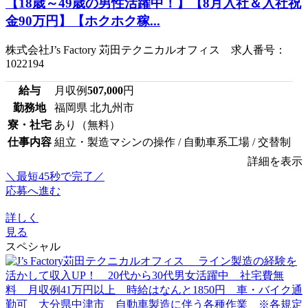
【18歳～49歳の男性活躍中！】【8月入社＆入社祝
金90万円】【ホクホク稼...
株式会社J’s Factory 苅田テクニカルオフィス 求人番号：
1022194
給与
月収例
507,000
円
勤務地
福岡県 北九州市
寮・社宅
あり（無料）
仕事内容
組立・製造マシンの操作 / 自動車系工場 / 交替制
詳細を表示
＼最短45秒で完了／
応募へ進む
詳しく
見る
スペシャル