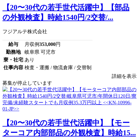
【20〜30代の若手世代活躍中】【部品
の外観検査】時給1540円/2交替/...
フジアルテ株式会社
給与
月収例
353,000
円
勤務地
岐阜県 可児市
寮・社宅
あり
仕事内容
検査・運搬 / 物流倉庫 / 交替制
詳細を表示
募集が停止しています
【20〜30代の若手世代活躍中】【モー
ターコア内部部品の外観検査】時給15...