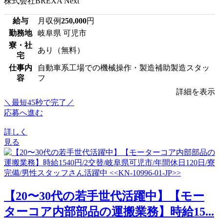
株式会社BREXA Next
給与
月収例
250,000
円
勤務地
岐阜県 可児市
寮・社
あり（無料）
宅
仕事内
自動車系工場での機械操作・製造補助製造スタッ
容
フ
詳細を表示
＼最短45秒で完了／
応募へ進む
詳しく
見る
【20〜30代の若手世代活躍中】【モー
ターコア内部部品の運搬業務】時給15...