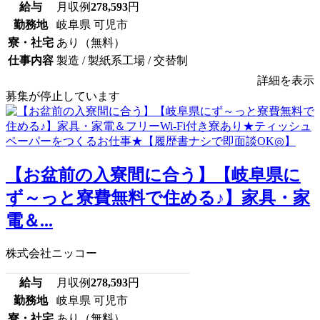
給与
月収例
278,593
円
勤務地
岐阜県 可児市
寮・社宅
あり（無料）
仕事内容
製造 / 製紙系工場 / 交替制
詳細を表示
募集が停止しています
【お盆前の入寮間に合う】【岐阜県に
ず～っと寮費無料で住める♪】家具・家
電＆...
株式会社ニッコー
給与
月収例
278,593
円
勤務地
岐阜県 可児市
寮・社宅
あり（無料）