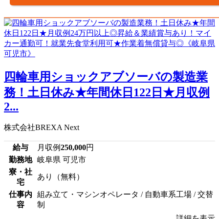
四輪車用ショックアブソーバの製造業
務！土日休み★年間休日122日★月収例
2...
株式会社BREXA Next
給与
月収例
250,000
円
勤務地
岐阜県 可児市
寮・社
あり（無料）
宅
仕事内
組み立て・マシンオペレータ / 自動車系工場 / 交替
容
制
詳細を表示