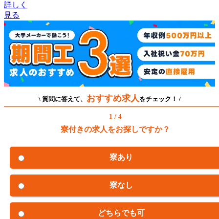
詳しく
見る
おすすめ求人
\ 質問に答えて、
をチェック！ /
1 / 4
寮付きの求人をお探しですか？
寮あり
寮なし
どちらでも可