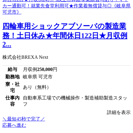
四輪車用ショックアブソーバの製造業
務！土日休み★年間休日122日★月収例
2...
株式会社BREXA Next
給与
月収例
250,000
円
勤務地
岐阜県 可児市
寮・社
あり（無料）
宅
仕事内
自動車系工場での機械操作・製造補助製造スタッ
容
フ
詳細を表示
＼最短45秒で完了／
応募へ進む