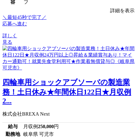
容
フ
詳細を表示
＼最短45秒で完了／
応募へ進む
詳しく
見る
四輪車用ショックアブソーバの製造業
務！土日休み★年間休日122日★月収例
2...
株式会社BREXA Next
給与
月収例
250,000
円
勤務地
岐阜県 可児市