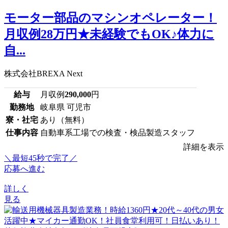
モーター部品のマシンオペレーター！
月収例28万円★未経験でもOK♪体力に
自...
株式会社BREXA Next
給与
月収例
290,000
円
勤務地
岐阜県 可児市
寮・社宅
あり（無料）
仕事内容
自動車系工場での検査・検品製造スタッフ
詳細を表示
＼最短45秒で完了／
応募へ進む
詳しく
見る