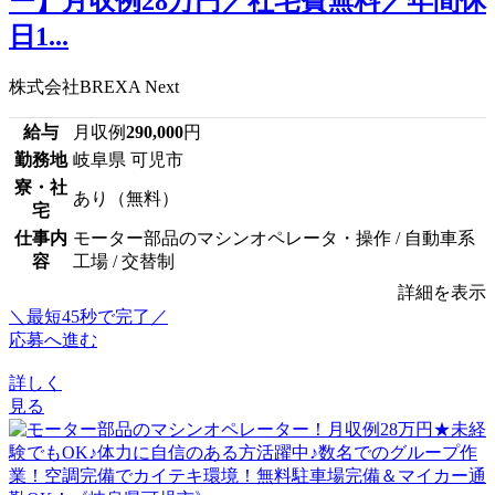
ー】月収例28万円／社宅費無料／年間休
日1...
株式会社BREXA Next
給与
月収例
290,000
円
勤務地
岐阜県 可児市
寮・社
あり（無料）
宅
仕事内
モーター部品のマシンオペレータ・操作 / 自動車系
容
工場 / 交替制
詳細を表示
＼最短45秒で完了／
応募へ進む
詳しく
見る