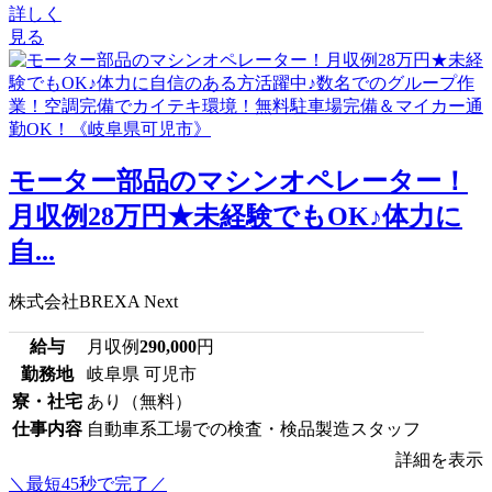
詳しく
見る
モーター部品のマシンオペレーター！
月収例28万円★未経験でもOK♪体力に
自...
株式会社BREXA Next
給与
月収例
290,000
円
勤務地
岐阜県 可児市
寮・社宅
あり（無料）
仕事内容
自動車系工場での検査・検品製造スタッフ
詳細を表示
＼最短45秒で完了／