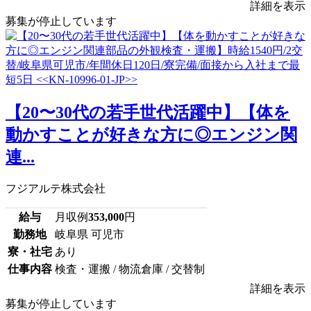
詳細を表示
募集が停止しています
【20〜30代の若手世代活躍中】【体を
動かすことが好きな方に◎エンジン関
連...
フジアルテ株式会社
給与
月収例
353,000
円
勤務地
岐阜県 可児市
寮・社宅
あり
仕事内容
検査・運搬 / 物流倉庫 / 交替制
詳細を表示
募集が停止しています