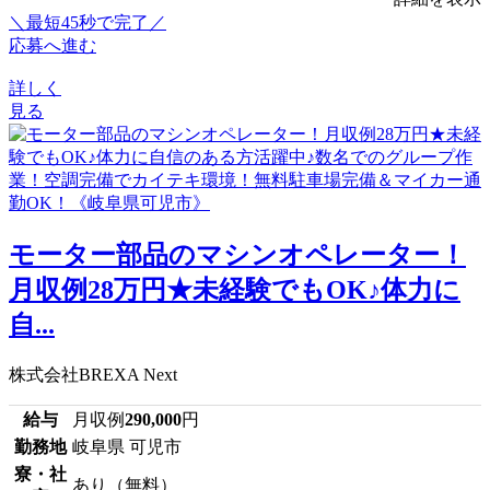
＼最短45秒で完了／
応募へ進む
詳しく
見る
モーター部品のマシンオペレーター！
月収例28万円★未経験でもOK♪体力に
自...
株式会社BREXA Next
給与
月収例
290,000
円
勤務地
岐阜県 可児市
寮・社
あり（無料）