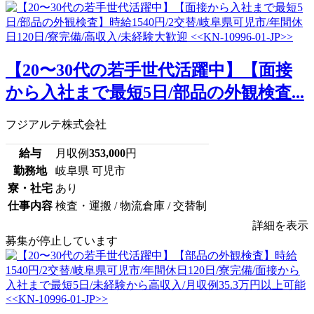
【20〜30代の若手世代活躍中】【面接
から入社まで最短5日/部品の外観検査...
フジアルテ株式会社
給与
月収例
353,000
円
勤務地
岐阜県 可児市
寮・社宅
あり
仕事内容
検査・運搬 / 物流倉庫 / 交替制
詳細を表示
募集が停止しています