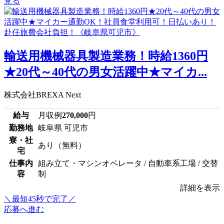
見る
輸送用機械器具製造業務！時給1360円
★20代～40代の男女活躍中★マイカ...
株式会社BREXA Next
給与
月収例
270,000
円
勤務地
岐阜県 可児市
寮・社
あり（無料）
宅
仕事内
組み立て・マシンオペレータ / 自動車系工場 / 交替
容
制
詳細を表示
＼最短45秒で完了／
応募へ進む