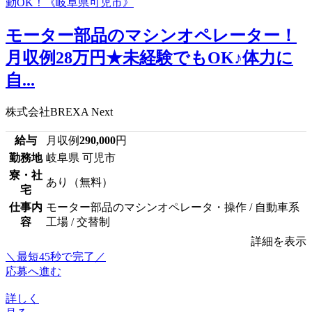
モーター部品のマシンオペレーター！
月収例28万円★未経験でもOK♪体力に
自...
株式会社BREXA Next
給与
月収例
290,000
円
勤務地
岐阜県 可児市
寮・社
あり（無料）
宅
仕事内
モーター部品のマシンオペレータ・操作 / 自動車系
容
工場 / 交替制
詳細を表示
＼最短45秒で完了／
応募へ進む
詳しく