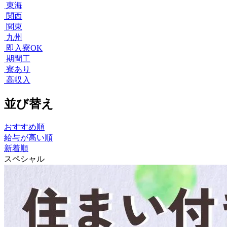
東海
関西
関東
九州
即入寮OK
期間工
寮あり
高収入
並び替え
おすすめ順
給与が高い順
新着順
スペシャル