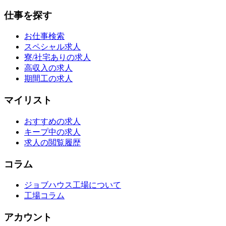
仕事を探す
お仕事検索
スペシャル求人
寮/社宅ありの求人
高収入の求人
期間工の求人
マイリスト
おすすめの求人
キープ中の求人
求人の閲覧履歴
コラム
ジョブハウス工場について
工場コラム
アカウント