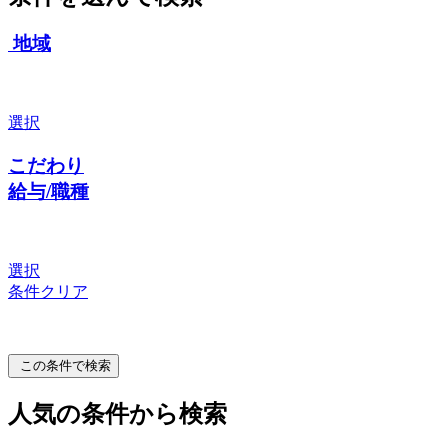
地域
選択
こだわり
給与/職種
選択
条件クリア
この条件で検索
人気の条件から検索