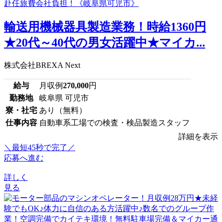
輸送用機械器具製造業務！時給1360円
★20代～40代の男女活躍中★マイカ...
株式会社BREXA Next
給与
月収例
270,000
円
勤務地
岐阜県 可児市
寮・社宅
あり（無料）
仕事内容
自動車系工場での検査・検品製造スタッフ
詳細を表示
＼最短45秒で完了／
応募へ進む
詳しく
見る