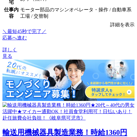
宅
仕事内
モーター部品のマシンオペレータ・操作 / 自動車系
容
工場 / 交替制
詳細を表示
＼最短45秒で完了／
応募へ進む
詳しく
見る
輸送用機械器具製造業務！時給1360円