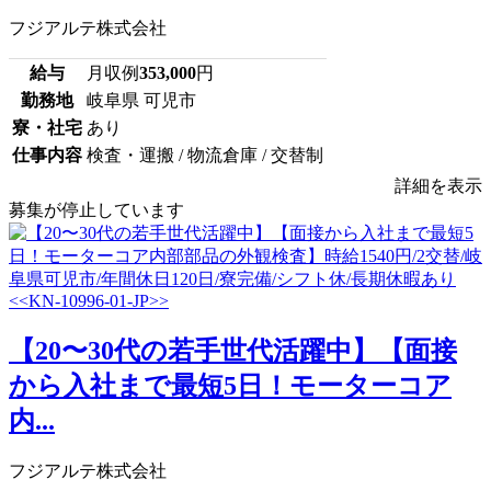
フジアルテ株式会社
給与
月収例
353,000
円
勤務地
岐阜県 可児市
寮・社宅
あり
仕事内容
検査・運搬 / 物流倉庫 / 交替制
詳細を表示
募集が停止しています
【20〜30代の若手世代活躍中】【面接
から入社まで最短5日！モーターコア
内...
フジアルテ株式会社