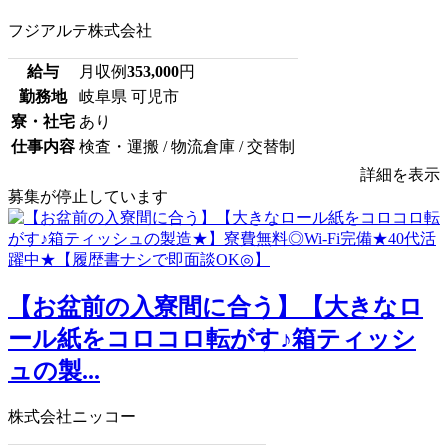
フジアルテ株式会社
給与
月収例
353,000
円
勤務地
岐阜県 可児市
寮・社宅
あり
仕事内容
検査・運搬 / 物流倉庫 / 交替制
詳細を表示
募集が停止しています
【お盆前の入寮間に合う】【大きなロ
ール紙をコロコロ転がす♪箱ティッシ
ュの製...
株式会社ニッコー