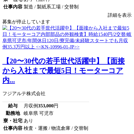
仕事内容
製造 / 製紙系工場 / 交替制
詳細を表示
募集が停止しています
【20〜30代の若手世代活躍中】【面接
から入社まで最短5日！モーターコア
内...
フジアルテ株式会社
給与
月収例
353,000
円
勤務地
岐阜県 可児市
寮・社宅
あり
仕事内容
検査・運搬 / 物流倉庫 / 交替制