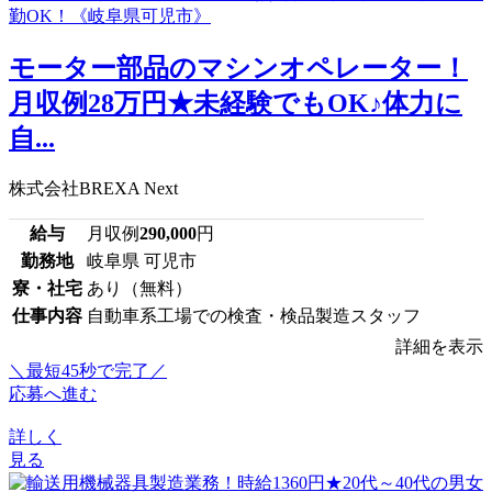
モーター部品のマシンオペレーター！
月収例28万円★未経験でもOK♪体力に
自...
株式会社BREXA Next
給与
月収例
290,000
円
勤務地
岐阜県 可児市
寮・社宅
あり（無料）
仕事内容
自動車系工場での検査・検品製造スタッフ
詳細を表示
＼最短45秒で完了／
応募へ進む
詳しく
見る