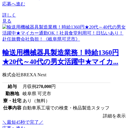
応募へ進む
詳しく
見る
輸送用機械器具製造業務！時給1360円
★20代～40代の男女活躍中★マイカ...
株式会社BREXA Next
給与
月収例
270,000
円
勤務地
岐阜県 可児市
寮・社宅
あり（無料）
仕事内容
自動車系工場での検査・検品製造スタッフ
詳細を表示
＼最短45秒で完了／