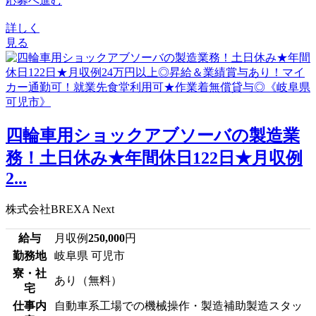
応募へ進む
詳しく
見る
四輪車用ショックアブソーバの製造業
務！土日休み★年間休日122日★月収例
2...
株式会社BREXA Next
給与
月収例
250,000
円
勤務地
岐阜県 可児市
寮・社
あり（無料）
宅
仕事内
自動車系工場での機械操作・製造補助製造スタッ