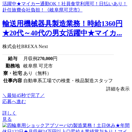
輸送用機械器具製造業務！時給1360円
★20代～40代の男女活躍中★マイカ...
株式会社BREXA Next
給与
月収例
270,000
円
勤務地
岐阜県 可児市
寮・社宅
あり（無料）
仕事内容
自動車系工場での検査・検品製造スタッフ
詳細を表示
＼最短45秒で完了／
応募へ進む
詳しく
見る