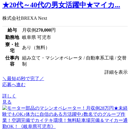
★20代～40代の男女活躍中★マイカ...
株式会社BREXA Next
給与
月収例
270,000
円
勤務地
岐阜県 可児市
寮・社
あり（無料）
宅
仕事内
組み立て・マシンオペレータ / 自動車系工場 / 交替
容
制
詳細を表示
＼最短45秒で完了／
応募へ進む
詳しく
見る