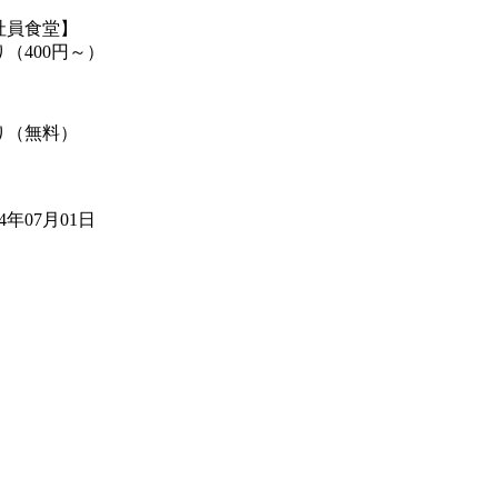
社員食堂】
り（400円～）
り（無料）
24年07月01日