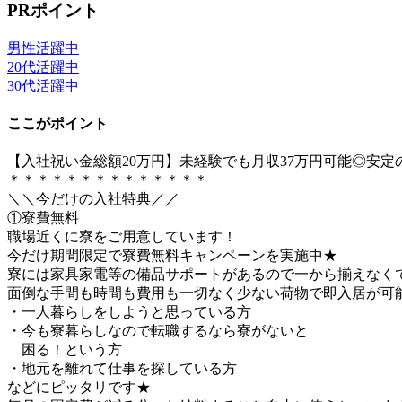
PRポイント
男性活躍中
20代活躍中
30代活躍中
ここがポイント
【入社祝い金総額20万円】未経験でも月収37万円可能◎安
＊＊＊＊＊＊＊＊＊＊＊＊＊＊
＼＼今だけの入社特典／／
①寮費無料
職場近くに寮をご用意しています！
今だけ期間限定で寮費無料キャンペーンを実施中★
寮には家具家電等の備品サポートがあるので一から揃えなく
面倒な手間も時間も費用も一切なく少ない荷物で即入居が可
・一人暮らしをしようと思っている方
・今も寮暮らしなので転職するなら寮がないと
困る！という方
・地元を離れて仕事を探している方
などにピッタリです★