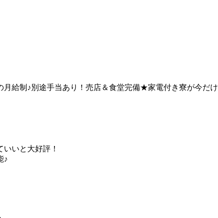
定の月給制♪別途手当あり！売店＆食堂完備★家電付き寮が今だ
ていいと大好評！
能♪