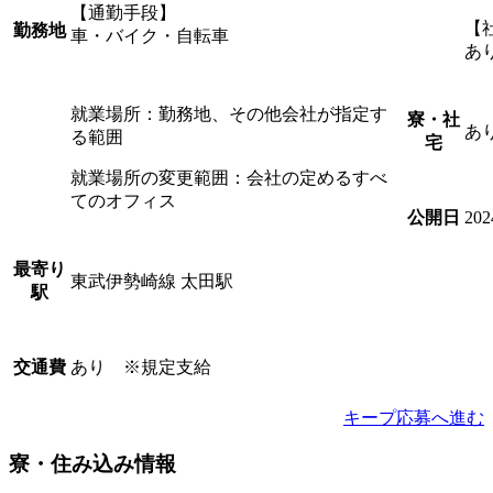
【通勤手段】
【
勤務地
車・バイク・自転車
あ
就業場所：勤務地、その他会社が指定す
寮・社
あ
る範囲
宅
就業場所の変更範囲：会社の定めるすべ
てのオフィス
20
公開日
最寄り
東武伊勢崎線 太田駅
駅
あり ※規定支給
交通費
キープ
応募へ進む
寮・住み込み情報