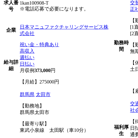
交
求人番
1kan100908-T
※電話応募で必要になります。
正
号
【
日本マニュファクチャリングサービス株
[1
企業
式会社
[2
勤務時
祝い金・特典あり
【
間
高収入
無
週払い
給与詳
【
日払い
細
土
月収例
373,000
円
【月給】275000円
【
群馬県
太田市
交
【勤務地】
社
群馬県太田市
【
【最寄り駅】
福利厚
日
東武小泉線 太田駅（車10分）
生
通