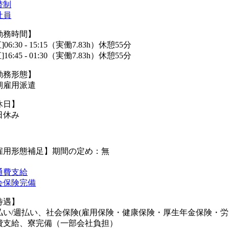
替制
社員
勤務時間】
直]06:30 - 15:15（実働7.83h）休憩55分
直]16:45 - 01:30（実働7.83h）休憩55分
勤務形態】
期雇用派遣
休日】
日休み
雇用形態補足】期間の定め：無
通費支給
会保険完備
待遇】
払い/週払い、社会保険(雇用保険・健康保険・厚生年金保険・
費支給、寮完備（一部会社負担）