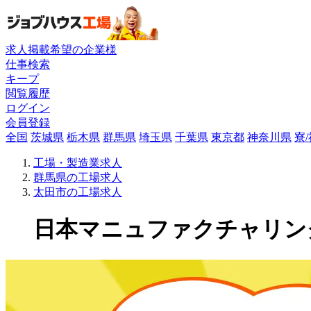
求人掲載希望の企業様
仕事検索
キープ
閲覧履歴
ログイン
会員登録
全国
茨城県
栃木県
群馬県
埼玉県
千葉県
東京都
神奈川県
寮
工場・製造業求人
群馬県の工場求人
太田市の工場求人
日本マニュファクチャリングサ