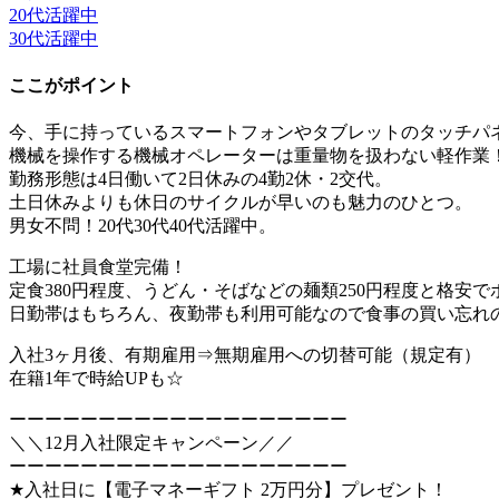
20代活躍中
30代活躍中
ここがポイント
今、手に持っているスマートフォンやタブレットのタッチパ
機械を操作する機械オペレーターは重量物を扱わない軽作業
勤務形態は4日働いて2日休みの4勤2休・2交代。
土日休みよりも休日のサイクルが早いのも魅力のひとつ。
男女不問！20代30代40代活躍中。
工場に社員食堂完備！
定食380円程度、うどん・そばなどの麺類250円程度と格安
日勤帯はもちろん、夜勤帯も利用可能なので食事の買い忘れ
入社3ヶ月後、有期雇用⇒無期雇用への切替可能（規定有）
在籍1年で時給UPも☆
ーーーーーーーーーーーーーーーーーーー
＼＼12月入社限定キャンペーン／／
ーーーーーーーーーーーーーーーーーーー
★入社日に【電子マネーギフト 2万円分】プレゼント！