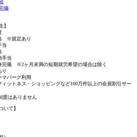
給
完備
生】
度
当 ※規定あり
手当
当
勤手当
険完備 ※2ヶ月未満の短期就労希望の場合は除く
あり
ーマパーク利用
フィットネス・ショッピングなど100万件以上の会員割引サー
制度はありません
ついて】