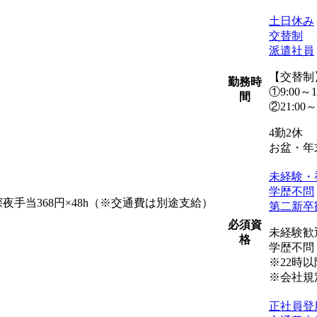
土日休み
交替制
派遣社員
【交替制
勤務時
①9:00
間
②21:0
4勤2休
お盆・年
未経験・
学歴不問
h＋深夜手当368円×48h（※交通費は別途支給）
第二新卒
必須資
未経験歓
格
学歴不問
※22時
※会社規
正社員登