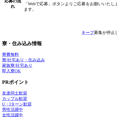
応募の流
「Webで応募」ボタンよりご応募をお願いいた
れ
ます。
キープ
募集が停止
寮・住み込み情報
寮費無料
寮/社宅あり・住み込み
家族寮/社宅あり
即入寮OK
PRポイント
友達同士歓迎
カップル歓迎
U・Iターン歓迎
男性活躍中
女性活躍中