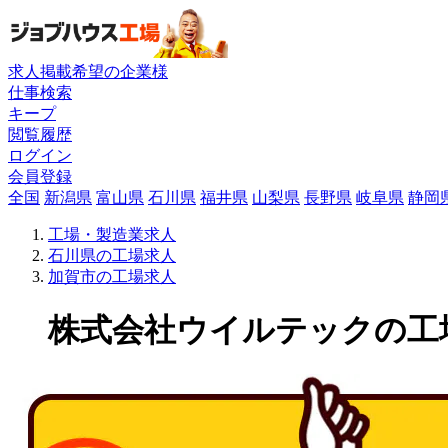
求人掲載希望の企業様
仕事検索
キープ
閲覧履歴
ログイン
会員登録
全国
新潟県
富山県
石川県
福井県
山梨県
長野県
岐阜県
静岡
工場・製造業求人
石川県の工場求人
加賀市の工場求人
株式会社ウイルテックの工場求人