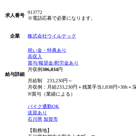
913772
求人番号
※電話応募で必要になります。
株式会社ウイルテック
企業
祝い金・特典あり
高収入
賞与/報奨金/慰労金あり
月収例
306,034
円
給与詳細
月給制 233,230円～
月収例：月給233,230円＋残業手当1,838円×30
※賞与（業績による）
バイク通勤OK
送迎あり
石川県
加賀市
【勤務地】