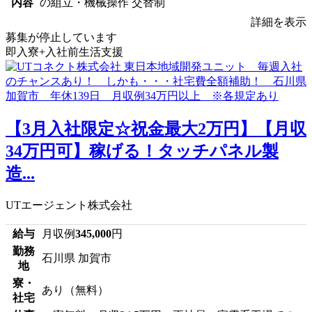
内容
の組立・機械操作 交替制
詳細を表示
募集が停止しています
即入寮+入社前生活支援
【3月入社限定☆祝金最大2万円】【月収
34万円可】稼げる！タッチパネル製
造...
UTエージェント株式会社
給与
月収例
345,000
円
勤務
石川県 加賀市
地
寮・
あり（無料）
社宅