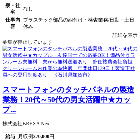
寮・社
なし
宅
仕事内
プラスチック部品の組付け・検査業務/日勤・土日
容
休み
詳細を表示
募集が停止しています
スマートフォンのタッチパネルの製造
業務！20代～50代の男女活躍中★カッ
プ...
株式会社BREXA Next
給与
月収例
270,000
円