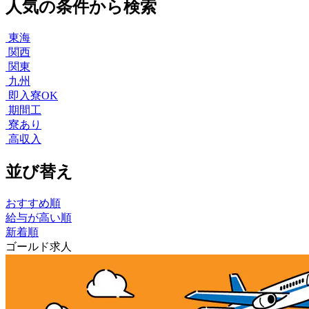
人気の条件から検索
東海
関西
関東
九州
即入寮OK
期間工
寮あり
高収入
並び替え
おすすめ順
給与が高い順
新着順
ゴールド求人