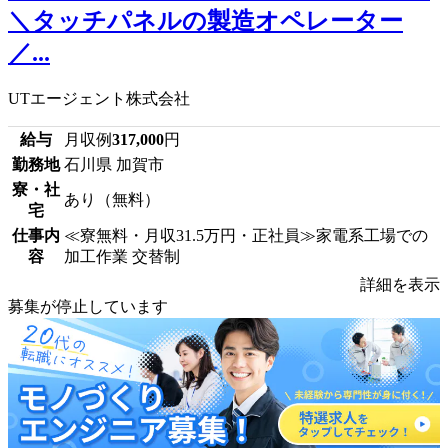
＼タッチパネルの製造オペレーター
／...
UTエージェント株式会社
給与
月収例
317,000
円
勤務地
石川県 加賀市
寮・社
あり（無料）
宅
仕事内
≪寮無料・月収31.5万円・正社員≫家電系工場での
容
加工作業 交替制
詳細を表示
募集が停止しています