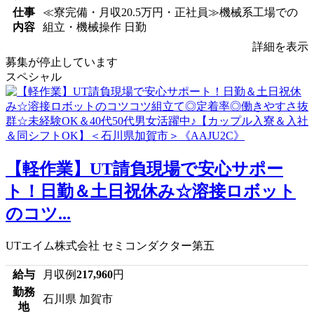
仕事
≪寮完備・月収20.5万円・正社員≫機械系工場での
内容
組立・機械操作 日勤
詳細を表示
募集が停止しています
スペシャル
【軽作業】UT請負現場で安心サポー
ト！日勤＆土日祝休み☆溶接ロボット
のコツ...
UTエイム株式会社 セミコンダクター第五
給与
月収例
217,960
円
勤務
石川県 加賀市
地