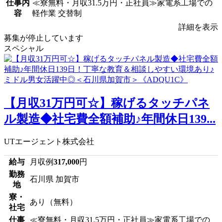
仕事内
≪寮無料・月収31.5万円・正社員≫家電系工場での
容
軽作業 交替制
詳細を表示
募集が停止しています
スペシャル
【月収31万円可☆】稼げるタッチパネ
ル製造◆社宅費全額補助♪年間休日139...
UTエージェント株式会社
給与
月収例
317,000
円
勤務
石川県 加賀市
地
寮・
あり（無料）
社宅
仕事
≪寮無料・月収31.5万円・正社員≫家電系工場での