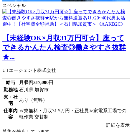
スペシャル
【未経験OK×月収31万円可☆】座って
できるかんたん検査◎働きやすさ抜群
★...
UTエージェント株式会社
給与
月収例
317,000
円
勤務地
石川県 加賀市
寮・社
あり（無料）
宅
仕事内
≪寮無料・月収31.5万円・正社員≫家電系工場での
容
軽作業 交替制
詳細を表示
募集が停止しています