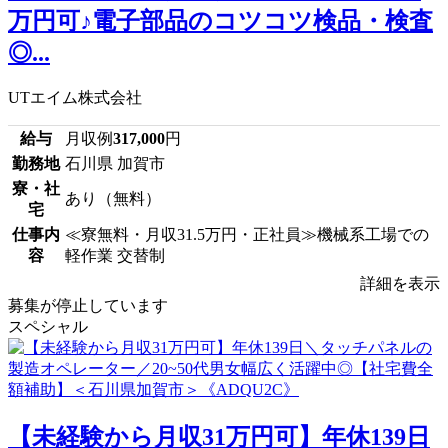
万円可♪電子部品のコツコツ検品・検査
◎...
UTエイム株式会社
給与
月収例
317,000
円
勤務地
石川県 加賀市
寮・社
あり（無料）
宅
仕事内
≪寮無料・月収31.5万円・正社員≫機械系工場での
容
軽作業 交替制
詳細を表示
募集が停止しています
スペシャル
【未経験から月収31万円可】年休139日