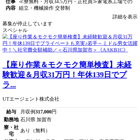
仕事
≪寮無料・月収34.5万円・正社員≫家電系工場での
内容
組立・機械操作 交替制
詳細を表示
募集が停止しています
スペシャル
【座り作業＆モクモク簡単検査】未経
験歓迎＆月収31万円！年休139日でプ
ラ...
UTエージェント株式会社
給与
月収例
317,000
円
勤務地
石川県 加賀市
寮・社
あり（無料）
宅