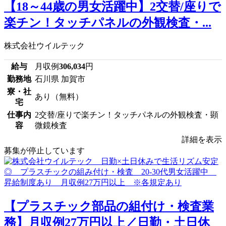
【18～44歳の男女活躍中】2交替/座りで
楽チン！タッチパネルの外観検査・...
株式会社ウイルテック
給与
月収例
306,034
円
勤務地
石川県 加賀市
寮・社
あり（無料）
宅
仕事内
2交替/座りで楽チン！タッチパネルの外観検査・顕
容
微鏡検査
詳細を表示
募集が停止しています
【プラスチック部品の組付け・検査業
務】月収例27万円以上／日勤・土日休