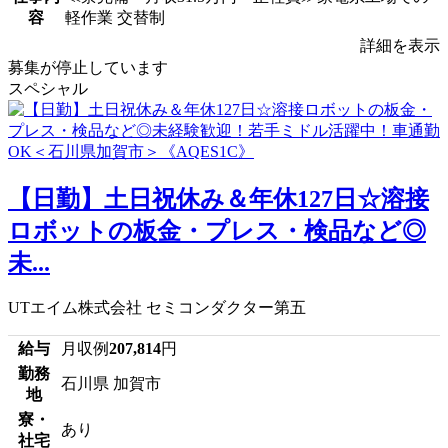
容
軽作業 交替制
詳細を表示
募集が停止しています
スペシャル
【日勤】土日祝休み＆年休127日☆溶接
ロボットの板金・プレス・検品など◎
未...
UTエイム株式会社 セミコンダクター第五
給与
月収例
207,814
円
勤務
石川県 加賀市
地
寮・
あり
社宅