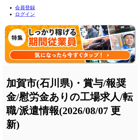
会員登録
ログイン
加賀市(石川県)・賞与/報奨
金/慰労金ありの工場求人/転
職/派遣情報
(2026/08/07 更
新)