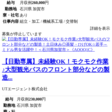
給与
月収例
260,000
円
勤務地
石川県 加賀市
寮・社宅
あり
仕事内容
組立・加工 / 機械系工場 / 交替制
詳細を表示
募集が停止しています
【日勤専属】未経験OK！モクモク作業
♪大型観光バスのフロント部分などの製
造...
UTエージェント株式会社
給与
月収例
230,000
円
勤務地
石川県 加賀市
寮・社