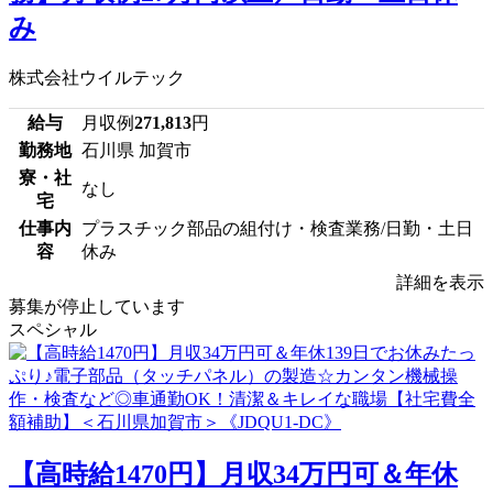
み
株式会社ウイルテック
給与
月収例
271,813
円
勤務地
石川県 加賀市
寮・社
なし
宅
仕事内
プラスチック部品の組付け・検査業務/日勤・土日
容
休み
詳細を表示
募集が停止しています
スペシャル
【高時給1470円】月収34万円可＆年休