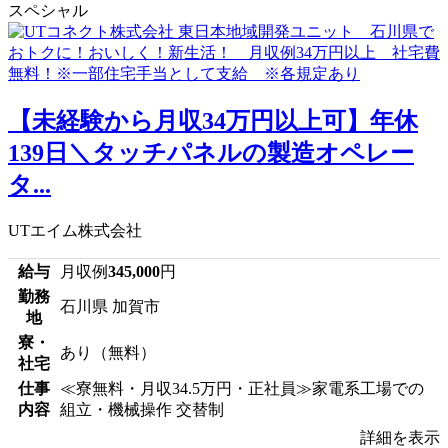
スペシャル
【未経験から月収34万円以上可】年休
139日＼タッチパネルの製造オペレー
タ...
UTエイム株式会社
給与
月収例
345,000
円
勤務
石川県 加賀市
地
寮・
あり（無料）
社宅
仕事
≪寮無料・月収34.5万円・正社員≫家電系工場での
内容
組立・機械操作 交替制
詳細を表示