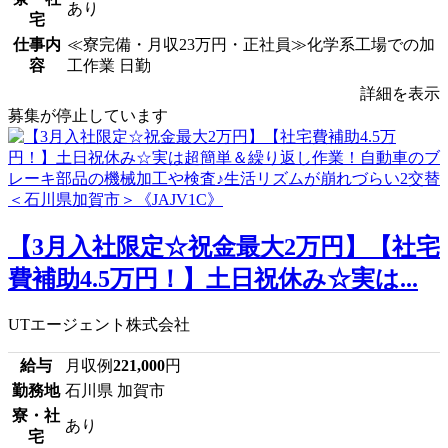
あり
宅
仕事内
≪寮完備・月収23万円・正社員≫化学系工場での加
容
工作業 日勤
詳細を表示
募集が停止しています
【3月入社限定☆祝金最大2万円】【社宅
費補助4.5万円！】土日祝休み☆実は...
UTエージェント株式会社
給与
月収例
221,000
円
勤務地
石川県 加賀市
寮・社
あり
宅