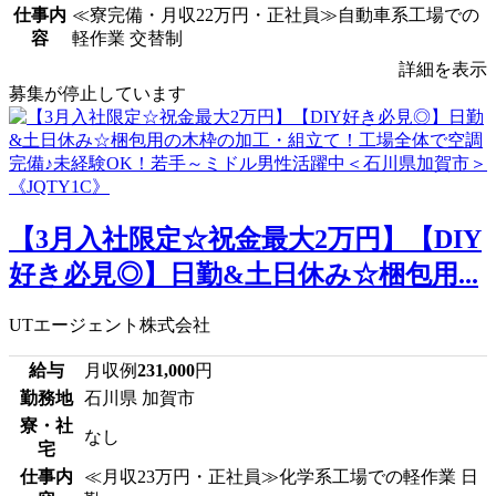
仕事内
≪寮完備・月収22万円・正社員≫自動車系工場での
容
軽作業 交替制
詳細を表示
募集が停止しています
【3月入社限定☆祝金最大2万円】【DIY
好き必見◎】日勤&土日休み☆梱包用...
UTエージェント株式会社
給与
月収例
231,000
円
勤務地
石川県 加賀市
寮・社
なし
宅
仕事内
≪月収23万円・正社員≫化学系工場での軽作業 日