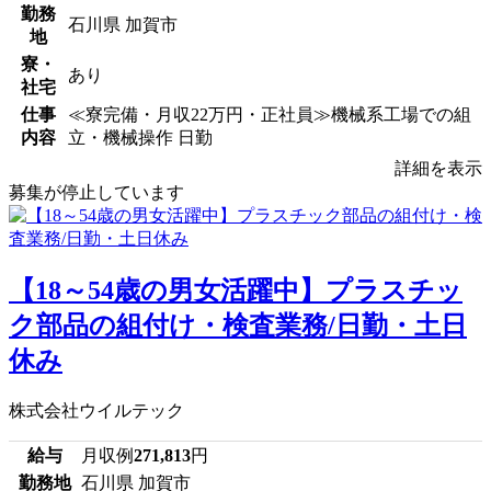
勤務
石川県 加賀市
地
寮・
あり
社宅
仕事
≪寮完備・月収22万円・正社員≫機械系工場での組
内容
立・機械操作 日勤
詳細を表示
募集が停止しています
【18～54歳の男女活躍中】プラスチッ
ク部品の組付け・検査業務/日勤・土日
休み
株式会社ウイルテック
給与
月収例
271,813
円
勤務地
石川県 加賀市