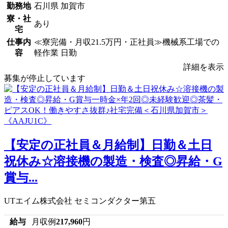
勤務地
石川県 加賀市
寮・社
あり
宅
仕事内
≪寮完備・月収21.5万円・正社員≫機械系工場での
容
軽作業 日勤
詳細を表示
募集が停止しています
【安定の正社員＆月給制】日勤＆土日
祝休み☆溶接機の製造・検査◎昇給・G
賞与...
UTエイム株式会社 セミコンダクター第五
給与
月収例
217,960
円