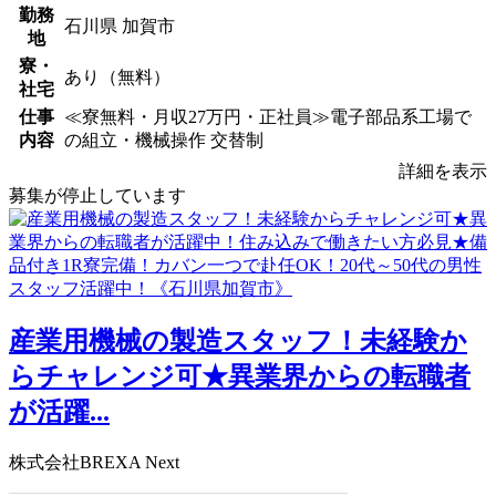
勤務
石川県 加賀市
地
寮・
あり（無料）
社宅
仕事
≪寮無料・月収27万円・正社員≫電子部品系工場で
内容
の組立・機械操作 交替制
詳細を表示
募集が停止しています
産業用機械の製造スタッフ！未経験か
らチャレンジ可★異業界からの転職者
が活躍...
株式会社BREXA Next