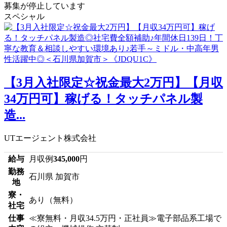
募集が停止しています
スペシャル
【3月入社限定☆祝金最大2万円】【月収
34万円可】稼げる！タッチパネル製
造...
UTエージェント株式会社
給与
月収例
345,000
円
勤務
石川県 加賀市
地
寮・
あり（無料）
社宅
仕事
≪寮無料・月収34.5万円・正社員≫電子部品系工場で