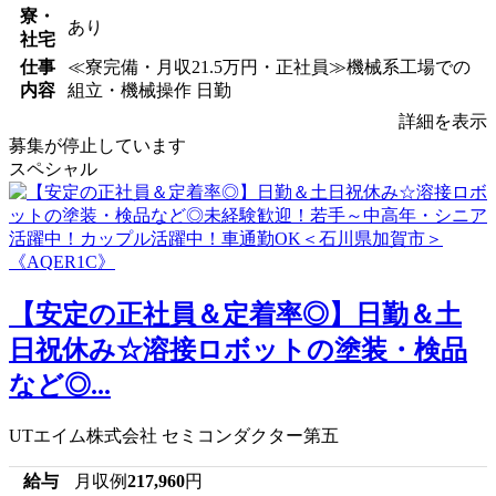
寮・
あり
社宅
仕事
≪寮完備・月収21.5万円・正社員≫機械系工場での
内容
組立・機械操作 日勤
詳細を表示
募集が停止しています
スペシャル
【安定の正社員＆定着率◎】日勤＆土
日祝休み☆溶接ロボットの塗装・検品
など◎...
UTエイム株式会社 セミコンダクター第五
給与
月収例
217,960
円