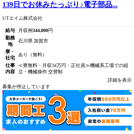
139日でお休みたっぷり♪電子部品...
UTエイム株式会社
給与
月収例
344,000
円
勤務
石川県 加賀市
地
寮・
あり（無料）
社宅
仕事
≪寮無料・月収34万円・正社員≫機械系工場での組
内容
立・機械操作 交替制
詳細を表示
募集が停止しています