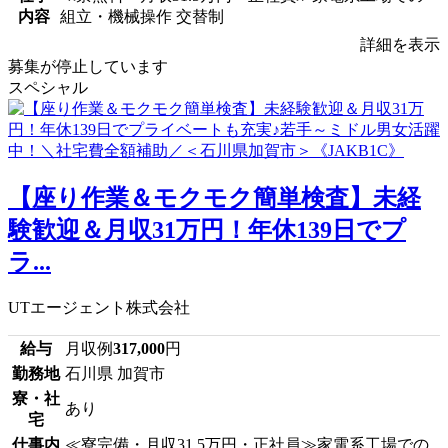
内容
組立・機械操作 交替制
詳細を表示
募集が停止しています
スペシャル
【座り作業＆モクモク簡単検査】未経
験歓迎＆月収31万円！年休139日でプ
ラ...
UTエージェント株式会社
給与
月収例
317,000
円
勤務地
石川県 加賀市
寮・社
あり
宅
仕事内
≪寮完備・月収31.5万円・正社員≫家電系工場での