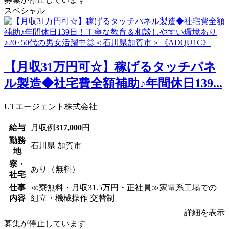
スペシャル
【月収31万円可☆】稼げるタッチパネ
ル製造◆社宅費全額補助♪年間休日139...
UTエージェント株式会社
給与
月収例
317,000
円
勤務
石川県 加賀市
地
寮・
あり（無料）
社宅
仕事
≪寮無料・月収31.5万円・正社員≫家電系工場での
内容
組立・機械操作 交替制
詳細を表示
募集が停止しています