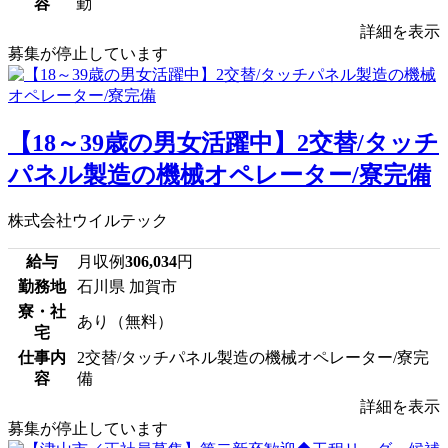
容
勤
詳細を表示
募集が停止しています
【18～39歳の男女活躍中】2交替/タッチ
パネル製造の機械オペレーター/寮完備
株式会社ウイルテック
給与
月収例
306,034
円
勤務地
石川県 加賀市
寮・社
あり（無料）
宅
仕事内
2交替/タッチパネル製造の機械オペレーター/寮完
容
備
詳細を表示
募集が停止しています