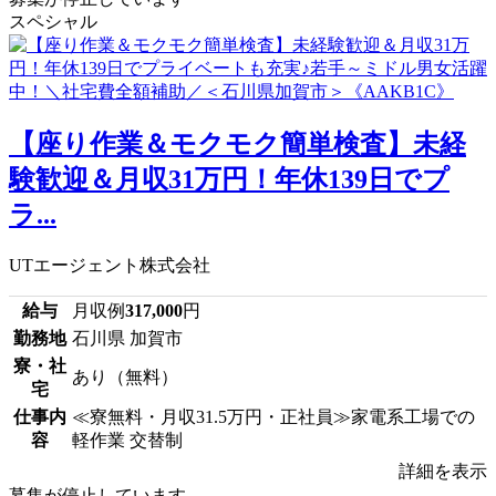
スペシャル
【座り作業＆モクモク簡単検査】未経
験歓迎＆月収31万円！年休139日でプ
ラ...
UTエージェント株式会社
給与
月収例
317,000
円
勤務地
石川県 加賀市
寮・社
あり（無料）
宅
仕事内
≪寮無料・月収31.5万円・正社員≫家電系工場での
容
軽作業 交替制
詳細を表示
募集が停止しています