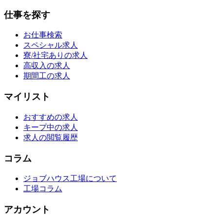
仕事を探す
お仕事検索
スペシャル求人
寮/社宅ありの求人
高収入の求人
期間工の求人
マイリスト
おすすめの求人
キープ中の求人
求人の閲覧履歴
コラム
ジョブハウス工場について
工場コラム
アカウント