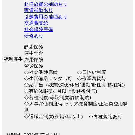
赴任旅費の補助あり
家賃補助あり
引越費用の補助あり
交通費支給
社会保険完備
研修あり
健康保険
厚生年金
福利厚生
雇用保険
労災保険
◇社会保険完備 ◇日払い制度
◇生活備品レンタル可 ◇作業着貸与
◇諸手当（残業/深夜/休出/通勤/赴任/引越/住宅）
◇有給休暇(6ヶ月以上勤務後付与)
◇各種制度(等級制度/評価制度)
◇人事評価制度/キャリア教育制度/正社員登用制
度
◇退職金制度(在籍3年以上) ※各種規定あり