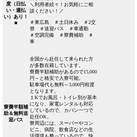
度（日払
＼利用者続々！お気軽にご相
い・週払
談ください！／
い）あり！
＃東広島 ＃土日休み ＃2交
■
替 ＃送迎バス ＃車通勤
＃空調完備 ＃寮費補助 ＃
車
全国から赴任して来られた方
が多数在籍しています。
寮費半額補助があるので15,000
円～と格安で入寮可能。
駐車場代も無料～3,000円程度
となります。
１Kでお風呂・トイレ別が基本
になり、家電レンタルも対応
寮費半額補
しているので、カバン一つで
助＆無料送
赴任OK。
迎バス
寮周辺には、スーパーやコン
ビニ、病院、飲食店などの生
活環境も整っているので、快