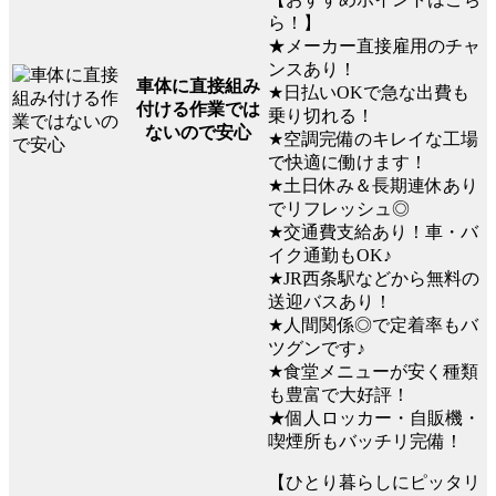
ら！】
★メーカー直接雇用のチャ
ンスあり！
車体に直接組み
★日払いOKで急な出費も
付ける作業では
乗り切れる！
ないので安心
★空調完備のキレイな工場
で快適に働けます！
★土日休み＆長期連休あり
でリフレッシュ◎
★交通費支給あり！車・バ
イク通勤もOK♪
★JR西条駅などから無料の
送迎バスあり！
★人間関係◎で定着率もバ
ツグンです♪
★食堂メニューが安く種類
も豊富で大好評！
★個人ロッカー・自販機・
喫煙所もバッチリ完備！
【ひとり暮らしにピッタリ