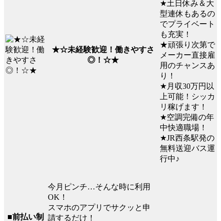
★土日休み＆大
型連休もあるの
でプライベート
も充実！
★頑張り次第で
★☆未経験歓迎！働きやすさ
メーカー直接雇
◎！☆★
用のチャンスあ
り！
★月収30万円以
上可能！シッカ
リ稼げます！
★空調完備の年
中快適職場！
★JR西条駅発の
無料送迎バス運
行中♪
今月ピンチ…そんな時に利用
OK！
スマホのアプリでサクッと申
■前払い制
請するだけ！