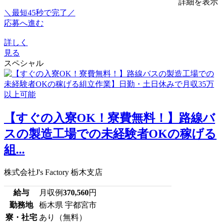
詳細を表示
＼最短45秒で完了／
応募へ進む
詳しく
見る
スペシャル
【すぐの入寮OK！寮費無料！】路線バ
スの製造工場での未経験者OKの稼げる
組...
株式会社J's Factory 栃木支店
給与
月収例
370,560
円
勤務地
栃木県 宇都宮市
寮・社宅
あり（無料）