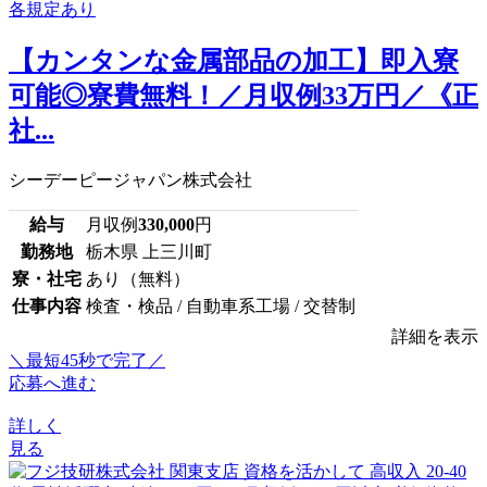
【カンタンな金属部品の加工】即入寮
可能◎寮費無料！／月収例33万円／《正
社...
シーデーピージャパン株式会社
給与
月収例
330,000
円
勤務地
栃木県 上三川町
寮・社宅
あり（無料）
仕事内容
検査・検品 / 自動車系工場 / 交替制
詳細を表示
＼最短45秒で完了／
応募へ進む
詳しく
見る