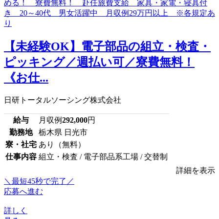
【未経験OK】電子部品の組立・検査・
ピッキング／週払い可／寮費無料！
《お仕...
日研トータルソーシング株式会社
給与
月収例
292,000
円
勤務地
栃木県 日光市
寮・社宅
あり（無料）
仕事内容
組立・検査 / 電子部品系工場 / 交替制
詳細を表示
＼最短45秒で完了／
応募へ進む
詳しく