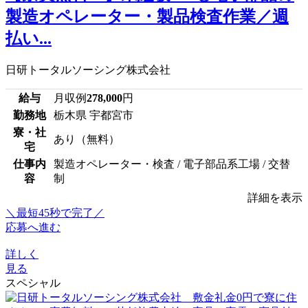
製造オペレーター・製品検査作業／週
払い...
日研トータルソーシング株式会社
給与
月収例
278,000
円
勤務地
栃木県 宇都宮市
寮・社
あり（無料）
宅
仕事内
製造オペレーター・検査 / 電子部品系工場 / 交替
容
制
詳細を表示
＼最短45秒で完了／
応募へ進む
詳しく
見る
スペシャル