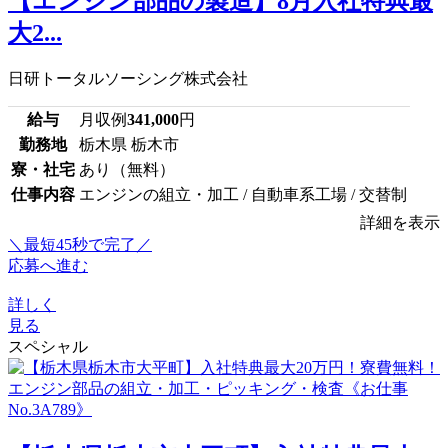
【エンジン部品の製造】8月入社特典最
大2...
日研トータルソーシング株式会社
給与
月収例
341,000
円
勤務地
栃木県 栃木市
寮・社宅
あり（無料）
仕事内容
エンジンの組立・加工 / 自動車系工場 / 交替制
詳細を表示
＼最短45秒で完了／
応募へ進む
詳しく
見る
スペシャル