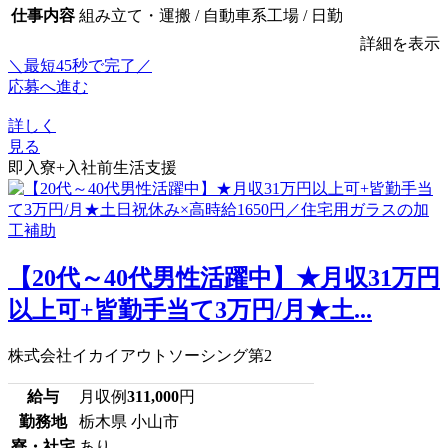
仕事内容
組み立て・運搬 / 自動車系工場 / 日勤
詳細を表示
＼最短45秒で完了／
応募へ進む
詳しく
見る
即入寮+入社前生活支援
【20代～40代男性活躍中】★月収31万円
以上可+皆勤手当て3万円/月★土...
株式会社イカイアウトソーシング第2
給与
月収例
311,000
円
勤務地
栃木県 小山市
寮・社宅
あり