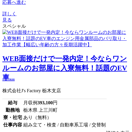
応募へ進む
詳しく
見る
スペシャル
WEB面接だけで一発内定！今ならワン
ルームのお部屋に入寮無料！話題のEV
車...
株式会社J's Factory 栃木支店
給与
月収例
393,100
円
勤務地
栃木県 上三川町
寮・社宅
あり（無料）
仕事内容
組み立て・検査 / 自動車系工場 / 交替制