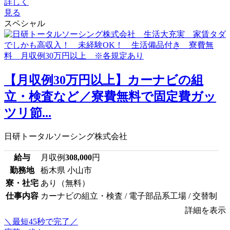
詳しく
見る
スペシャル
【月収例30万円以上】カーナビの組
立・検査など／寮費無料で固定費ガッ
ツリ節...
日研トータルソーシング株式会社
給与
月収例
308,000
円
勤務地
栃木県 小山市
寮・社宅
あり（無料）
仕事内容
カーナビの組立・検査 / 電子部品系工場 / 交替制
詳細を表示
＼最短45秒で完了／