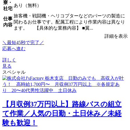
寮・
あり（無料）
社宅
旅客機・戦闘機・ヘリコプターなどのパーツの製造に
仕事
関わるお仕事です。配属工程により作業内容は異なり
内容
ます。 【具体的な業務内容】 ■翼...
詳細を表示
＼最短45秒で完了／
応募へ進む
詳しく
見る
スペシャル
【月収例37万円以上】路線バスの組立
て作業／人気の日勤・土日休み／未経
験も歓迎！