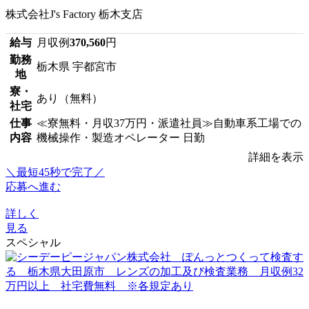
株式会社J's Factory 栃木支店
給与
月収例
370,560
円
勤務
栃木県 宇都宮市
地
寮・
あり（無料）
社宅
仕事
≪寮無料・月収37万円・派遣社員≫自動車系工場での
内容
機械操作・製造オペレーター 日勤
詳細を表示
＼最短45秒で完了／
応募へ進む
詳しく
見る
スペシャル