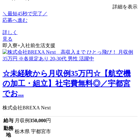
詳細を表示
＼最短45秒で完了／
応募へ進む
詳しく
見る
即入寮+入社前生活支援
☆未経験から月収例35万円☆【航空機
の加工・組立】社宅費無料◎／宇都宮
でお...
株式会社BREXA Next
給与
月収例
350,000
円
勤務
栃木県 宇都宮市
地