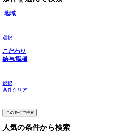
地域
選択
こだわり
給与/職種
選択
条件クリア
この条件で検索
人気の条件から検索