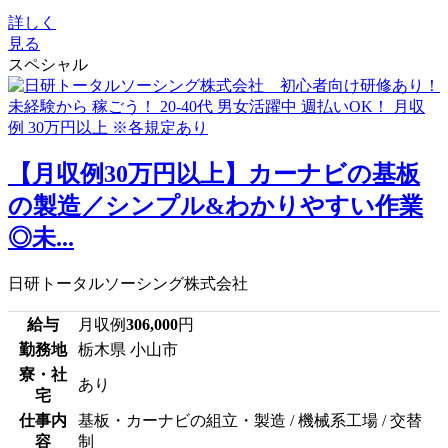
詳しく
見る
スペシャル
【月収例30万円以上】カーナビの基板
の製造／シンプル&わかりやすい作業
◎未...
日研トータルソーシング株式会社
給与
月収例
306,000
円
勤務地
栃木県 小山市
寮・社
あり
宅
仕事内
基板・カーナビの組立・製造 / 機械系工場 / 交替
容
制