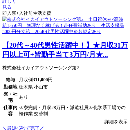
詳しく
見る
即入寮+入社前生活支援
【20代～40代男性活躍中！】★月収31万
円以上可+皆勤手当て3万円/月★...
株式会社イカイアウトソーシング第2
給与
月収例
311,000
円
勤務地
栃木県 小山市
寮・社
あり
宅
仕事内
≪寮完備・月収28万円・派遣社員≫化学系工場での
容
軽作業 交替制
詳細を表示
＼最短45秒で完了／