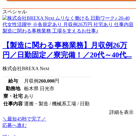
スペシャル
【製造に関わる事務業務】月収例26万
円／日勤固定／寮完備！／20代～40代...
株式会社BREXA Next
給与
月収例
260,000
円
勤務地
栃木県 日光市
寮・社宅
あり
仕事内容
運搬・製造 / 機械系工場 / 日勤
詳細を表示
＼最短45秒で完了／
応募へ進む