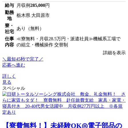
給与
月収例
285,000
円
勤務
栃木県 大田原市
地
寮・
あり（無料）
社宅
仕事
≪寮無料・月収28.5万円・派遣社員≫機械系工場で
内容
の組立・機械操作 交替制
詳細を表示
＼最短45秒で完了／
応募へ進む
詳しく
見る
スペシャル
【寮費無料！】未経験OK◎電子部品の