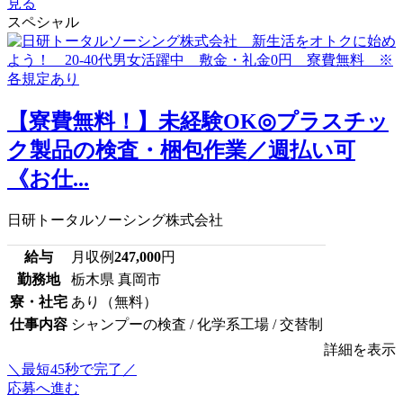
見る
スペシャル
【寮費無料！】未経験OK◎プラスチッ
ク製品の検査・梱包作業／週払い可
《お仕...
日研トータルソーシング株式会社
給与
月収例
247,000
円
勤務地
栃木県 真岡市
寮・社宅
あり（無料）
仕事内容
シャンプーの検査 / 化学系工場 / 交替制
詳細を表示
＼最短45秒で完了／
応募へ進む