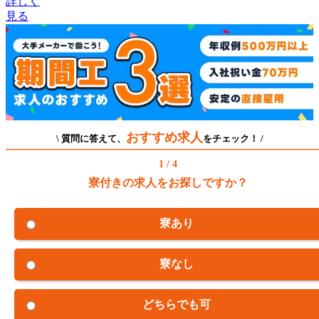
詳しく
見る
おすすめ求人
\ 質問に答えて、
をチェック！ /
1 / 4
寮付きの求人をお探しですか？
寮あり
寮なし
どちらでも可