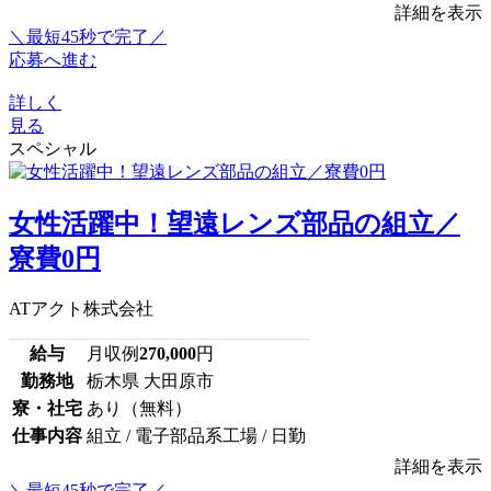
詳細を表示
＼最短45秒で完了／
応募へ進む
詳しく
見る
スペシャル
女性活躍中！望遠レンズ部品の組立／
寮費0円
ATアクト株式会社
給与
月収例
270,000
円
勤務地
栃木県 大田原市
寮・社宅
あり（無料）
仕事内容
組立 / 電子部品系工場 / 日勤
詳細を表示
＼最短45秒で完了／