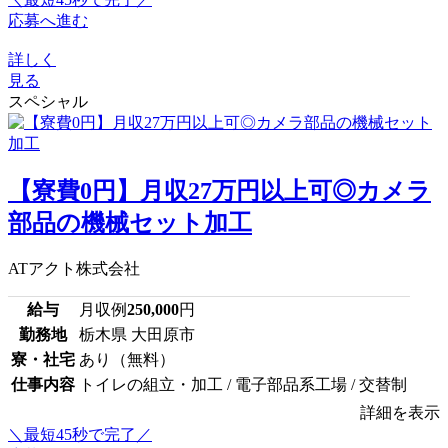
応募へ進む
詳しく
見る
スペシャル
【寮費0円】月収27万円以上可◎カメラ
部品の機械セット加工
ATアクト株式会社
給与
月収例
250,000
円
勤務地
栃木県 大田原市
寮・社宅
あり（無料）
仕事内容
トイレの組立・加工 / 電子部品系工場 / 交替制
詳細を表示
＼最短45秒で完了／