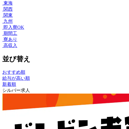
東海
関西
関東
九州
即入寮OK
期間工
寮あり
高収入
並び替え
おすすめ順
給与が高い順
新着順
シルバー求人