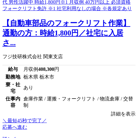
【自動車部品のフォークリフト作業】
通勤の方：時給1,800円／社宅に入居
さ...
フジ技研株式会社 関東支店
給与
月収例
408,300
円
勤務地
栃木県 栃木市
寮・社
あり
宅
仕事内
倉庫作業 / 運搬・フォークリフト / 物流倉庫 / 交替
容
制
詳細を表示
＼最短45秒で完了／
応募へ進む