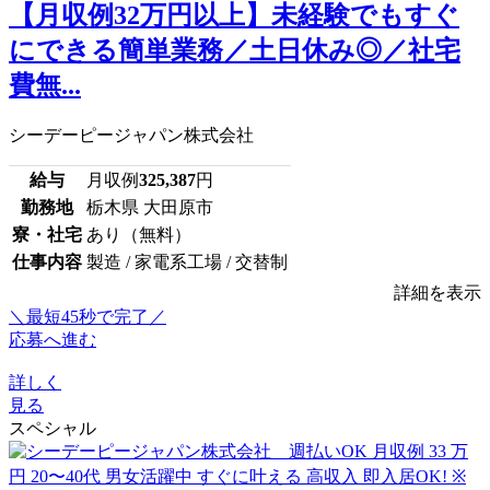
【月収例32万円以上】未経験でもすぐ
にできる簡単業務／土日休み◎／社宅
費無...
シーデーピージャパン株式会社
給与
月収例
325,387
円
勤務地
栃木県 大田原市
寮・社宅
あり（無料）
仕事内容
製造 / 家電系工場 / 交替制
詳細を表示
＼最短45秒で完了／
応募へ進む
詳しく
見る
スペシャル