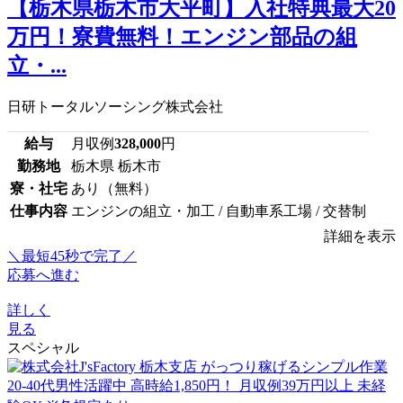
【栃木県栃木市大平町】入社特典最大20
万円！寮費無料！エンジン部品の組
立・...
日研トータルソーシング株式会社
給与
月収例
328,000
円
勤務地
栃木県 栃木市
寮・社宅
あり（無料）
仕事内容
エンジンの組立・加工 / 自動車系工場 / 交替制
詳細を表示
＼最短45秒で完了／
応募へ進む
詳しく
見る
スペシャル