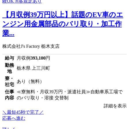
【月収例39万円以上】話題のEV車のエ
ンジン用金属部品のバリ取り・加工作
業...
株式会社J's Factory 栃木支店
給与
月収例
393,100
円
勤務
栃木県 上三川町
地
寮・
あり（無料）
社宅
仕事
≪寮無料・月収39万円・派遣社員≫自動車系工場で
内容
のバリ取り・溶接 交替制
詳細を表示
＼最短45秒で完了／
応募へ進む