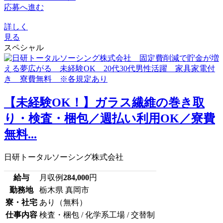
応募へ進む
詳しく
見る
スペシャル
【未経験OK！】ガラス繊維の巻き取
り・検査・梱包／週払い利用OK／寮費
無料...
日研トータルソーシング株式会社
給与
月収例
284,000
円
勤務地
栃木県 真岡市
寮・社宅
あり（無料）
仕事内容
検査・梱包 / 化学系工場 / 交替制