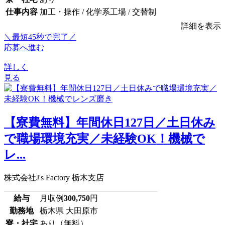
仕事内容
加工・操作 / 化学系工場 / 交替制
詳細を表示
＼最短45秒で完了／
応募へ進む
詳しく
見る
【寮費無料】年間休日127日／土日休み
で職場環境充実／未経験OK！機械で
レ...
株式会社J's Factory 栃木支店
給与
月収例
300,750
円
勤務地
栃木県 大田原市
寮・社宅
あり（無料）