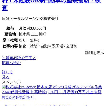
料！未経験OK◆自動車の塗装補助・検
査
日研トータルソーシング株式会社
給与
月収例
333,000
円
勤務地
栃木県 上三川町
寮・社宅
あり（無料）
仕事内容
検査・塗装 / 自動車系工場 / 交替制
詳細を表示
＼最短45秒で完了／
応募へ進む
詳しく
見る
スペシャル