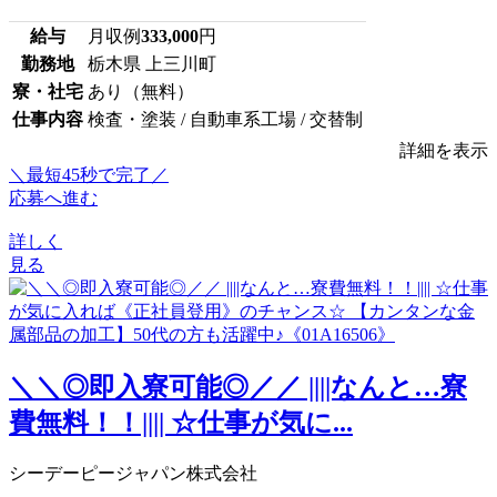
給与
月収例
333,000
円
勤務地
栃木県 上三川町
寮・社宅
あり（無料）
仕事内容
検査・塗装 / 自動車系工場 / 交替制
詳細を表示
＼最短45秒で完了／
応募へ進む
詳しく
見る
＼＼◎即入寮可能◎／／ ||||なんと…寮
費無料！！|||| ☆仕事が気に...
シーデーピージャパン株式会社