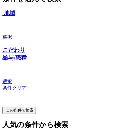
地域
選択
こだわり
給与/職種
選択
条件クリア
この条件で検索
人気の条件から検索