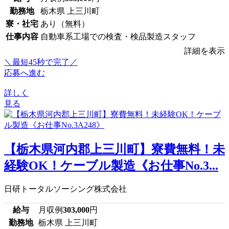
勤務地
栃木県 上三川町
寮・社宅
あり（無料）
仕事内容
自動車系工場での検査・検品製造スタッフ
詳細を表示
＼最短45秒で完了／
応募へ進む
詳しく
見る
【栃木県河内郡上三川町】寮費無料！未
経験OK！ケーブル製造《お仕事No.3...
日研トータルソーシング株式会社
給与
月収例
303,000
円
勤務地
栃木県 上三川町