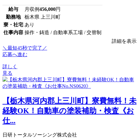
給与
月収例
456,000
円
勤務地
栃木県 上三川町
寮・社宅
あり
仕事内容
操作・鋳造 / 自動車系工場 / 交替制
詳細を表示
＼最短45秒で完了／
応募へ進む
詳しく
見る
【栃木県河内郡上三川町】寮費無料！未
経験OK！自動車の塗装補助・検査《お
仕...
日研トータルソーシング株式会社