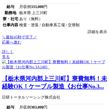
給与
月収例
333,000
円
勤務地
栃木県 上三川町
寮・社宅
あり（無料）
仕事内容
検査・塗装 / 自動車系工場 / 交替制
詳細を表示
＼最短45秒で完了／
応募へ進む
詳しく
見る
【栃木県河内郡上三川町】寮費無料！未
経験OK！ケーブル製造《お仕事No.3...
日研トータルソーシング株式会社
給与
月収例
303,000
円