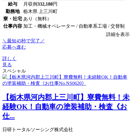
給与
月収例
332,188
円
勤務地
栃木県 上三川町
寮・社宅
あり（無料）
仕事内容
加工・機械オペレーター / 自動車系工場 / 交替制
詳細を表示
＼最短45秒で完了／
応募へ進む
詳しく
見る
スペシャル
【栃木県河内郡上三川町】寮費無料！未
経験OK！自動車の塗装補助・検査《お
仕...
日研トータルソーシング株式会社