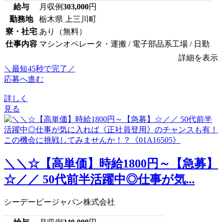
給与
月収例
303,000
円
勤務地
栃木県 上三川町
寮・社宅
あり（無料）
仕事内容
マシンオペレータ・運搬 / 電子部品系工場 / 日勤
詳細を表示
＼最短45秒で完了／
応募へ進む
詳しく
見る
＼＼☆【高単価】時給1800円～【急募】
☆／／ 50代前半活躍中◎仕事が気...
シーデーピージャパン株式会社