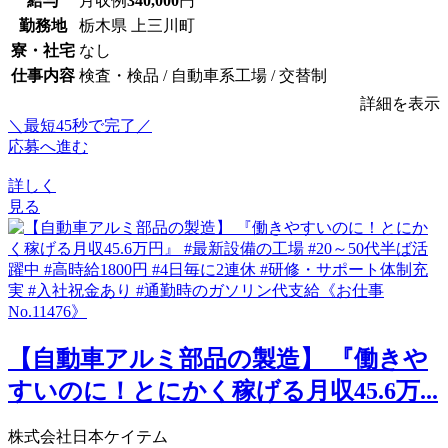
給与
月収例
340,000
円
勤務地
栃木県 上三川町
寮・社宅
なし
仕事内容
検査・検品 / 自動車系工場 / 交替制
詳細を表示
＼最短45秒で完了／
応募へ進む
詳しく
見る
【自動車アルミ部品の製造】 『働きや
すいのに！とにかく稼げる月収45.6万...
株式会社日本ケイテム