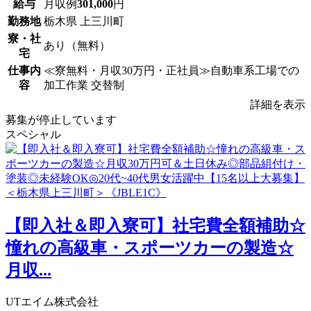
給与
月収例
301,000
円
勤務地
栃木県 上三川町
寮・社
あり（無料）
宅
仕事内
≪寮無料・月収30万円・正社員≫自動車系工場での
容
加工作業 交替制
詳細を表示
募集が停止しています
スペシャル
【即入社＆即入寮可】社宅費全額補助☆
憧れの高級車・スポーツカーの製造☆
月収...
UTエイム株式会社