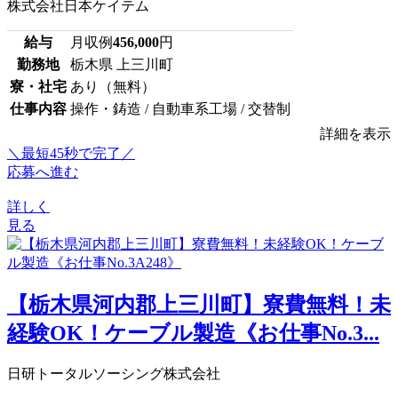
株式会社日本ケイテム
給与
月収例
456,000
円
勤務地
栃木県 上三川町
寮・社宅
あり（無料）
仕事内容
操作・鋳造 / 自動車系工場 / 交替制
詳細を表示
＼最短45秒で完了／
応募へ進む
詳しく
見る
【栃木県河内郡上三川町】寮費無料！未
経験OK！ケーブル製造《お仕事No.3...
日研トータルソーシング株式会社