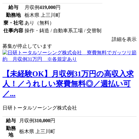
給与
月収例
419,000
円
勤務地
栃木県 上三川町
寮・社宅
あり（無料）
仕事内容
操作・鋳造 / 自動車系工場 / 交替制
詳細を表示
募集が停止しています
【未経験OK】月収例31万円の高収入求
人！／うれしい寮費無料◎／週払い可
／...
日研トータルソーシング株式会社
給与
月収例
310,000
円
勤務
栃木県 上三川町
地