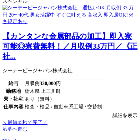
スペシャル
【カンタンな金属部品の加工】即入寮
可能◎寮費無料！／月収例33万円／《正
社...
シーデーピージャパン株式会社
給与
月収例
330,000
円
勤務地
栃木県 上三川町
寮・社宅
あり（無料）
仕事内容
検査・検品 / 自動車系工場 / 交替制
詳細を表示
＼最短45秒で完了／
応募へ進む