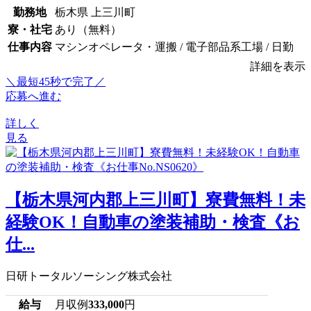
勤務地
栃木県 上三川町
寮・社宅
あり（無料）
仕事内容
マシンオペレータ・運搬 / 電子部品系工場 / 日勤
詳細を表示
＼最短45秒で完了／
応募へ進む
詳しく
見る
【栃木県河内郡上三川町】寮費無料！未
経験OK！自動車の塗装補助・検査《お
仕...
日研トータルソーシング株式会社
給与
月収例
333,000
円