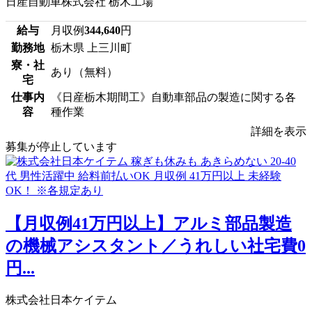
日産自動車株式会社 栃木工場
給与
月収例
344,640
円
勤務地
栃木県 上三川町
寮・社
あり（無料）
宅
仕事内
《日産栃木期間工》自動車部品の製造に関する各
容
種作業
詳細を表示
募集が停止しています
【月収例41万円以上】アルミ部品製造
の機械アシスタント／うれしい社宅費0
円...
株式会社日本ケイテム