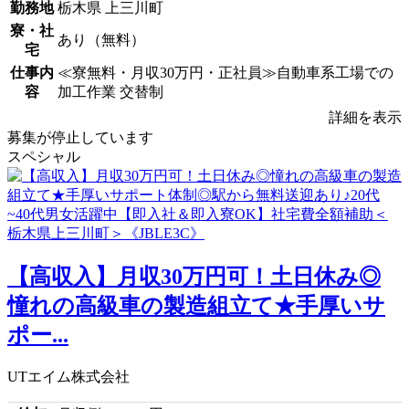
勤務地
栃木県 上三川町
寮・社
あり（無料）
宅
仕事内
≪寮無料・月収30万円・正社員≫自動車系工場での
容
加工作業 交替制
詳細を表示
募集が停止しています
スペシャル
【高収入】月収30万円可！土日休み◎
憧れの高級車の製造組立て★手厚いサ
ポー...
UTエイム株式会社