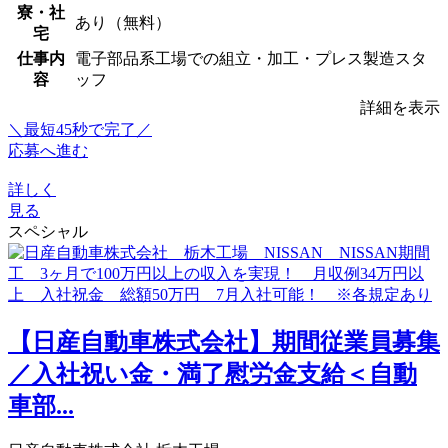
寮・社
あり（無料）
宅
仕事内
電子部品系工場での組立・加工・プレス製造スタ
容
ッフ
詳細を表示
＼最短45秒で完了／
応募へ進む
詳しく
見る
スペシャル
【日産自動車株式会社】期間従業員募集
／入社祝い金・満了慰労金支給＜自動
車部...