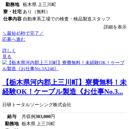
勤務地
栃木県 上三川町
寮・社宅
あり（無料）
仕事内容
自動車系工場での検査・検品製造スタッフ
詳細を表示
＼最短45秒で完了／
応募へ進む
詳しく
見る
【栃木県河内郡上三川町】寮費無料！未
経験OK！ケーブル製造《お仕事No.3...
日研トータルソーシング株式会社
給与
月収例
303,000
円
勤務地
栃木県 上三川町