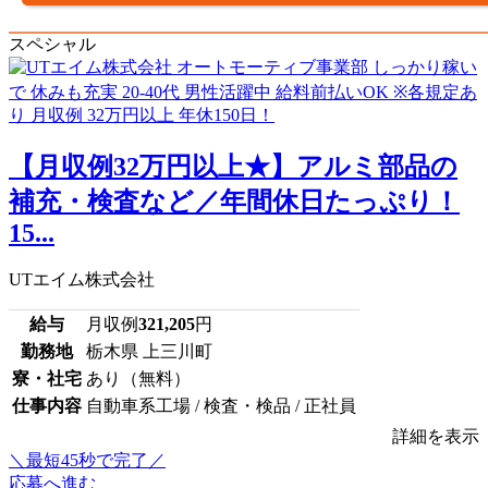
スペシャル
【月収例32万円以上★】アルミ部品の
補充・検査など／年間休日たっぷり！
15...
UTエイム株式会社
給与
月収例
321,205
円
勤務地
栃木県 上三川町
寮・社宅
あり（無料）
仕事内容
自動車系工場 / 検査・検品 / 正社員
詳細を表示
＼最短45秒で完了／
応募へ進む