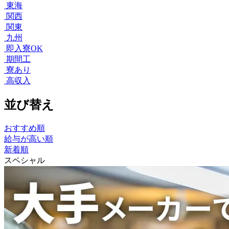
東海
関西
関東
九州
即入寮OK
期間工
寮あり
高収入
並び替え
おすすめ順
給与が高い順
新着順
スペシャル