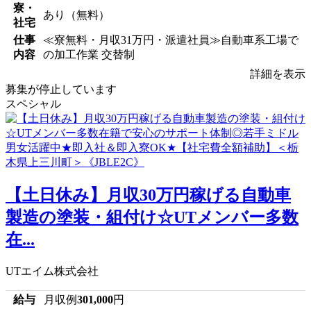
寮・
あり（無料）
社宅
仕事
≪寮無料・月収31万円・派遣社員≫自動車系工場で
内容
の加工作業 交替制
詳細を表示
募集が停止しています
スペシャル
【土日休み】月収30万円稼げる自動車
製造の塗装・組付け☆UTメンバー多数
在...
UTエイム株式会社
給与
月収例
301,000
円