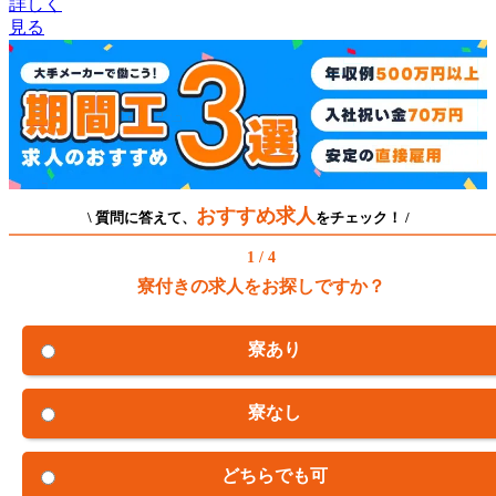
詳しく
見る
おすすめ求人
\ 質問に答えて、
をチェック！ /
1 / 4
寮付きの求人をお探しですか？
寮あり
寮なし
どちらでも可