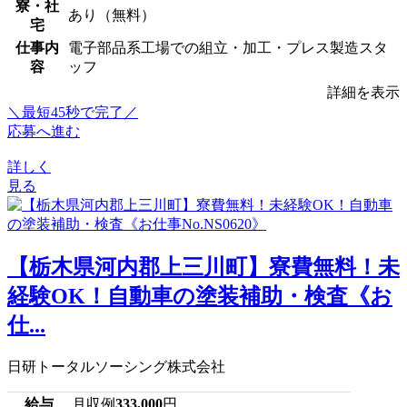
寮・社
あり（無料）
宅
仕事内
電子部品系工場での組立・加工・プレス製造スタ
容
ッフ
詳細を表示
＼最短45秒で完了／
応募へ進む
詳しく
見る
【栃木県河内郡上三川町】寮費無料！未
経験OK！自動車の塗装補助・検査《お
仕...
日研トータルソーシング株式会社
給与
月収例
333,000
円