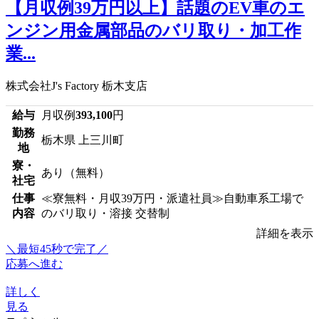
【月収例39万円以上】話題のEV車のエ
ンジン用金属部品のバリ取り・加工作
業...
株式会社J's Factory 栃木支店
給与
月収例
393,100
円
勤務
栃木県 上三川町
地
寮・
あり（無料）
社宅
仕事
≪寮無料・月収39万円・派遣社員≫自動車系工場で
内容
のバリ取り・溶接 交替制
詳細を表示
＼最短45秒で完了／
応募へ進む
詳しく
見る