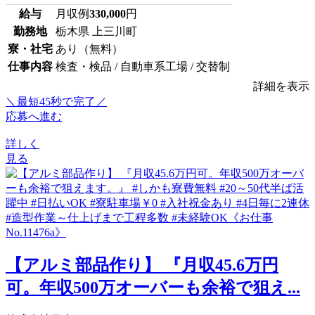
給与
月収例
330,000
円
勤務地
栃木県 上三川町
寮・社宅
あり（無料）
仕事内容
検査・検品 / 自動車系工場 / 交替制
詳細を表示
＼最短45秒で完了／
応募へ進む
詳しく
見る
【アルミ部品作り】 『月収45.6万円
可。年収500万オーバーも余裕で狙え...