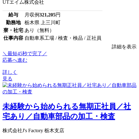
UTエイム株式会社
給与
月収例
321,205
円
勤務地
栃木県 上三川町
寮・社宅
あり（無料）
仕事内容
自動車系工場 / 検査・検品 / 正社員
詳細を表示
＼最短45秒で完了／
応募へ進む
詳しく
見る
未経験から始められる無期正社員／社
宅あり／自動車部品の加工・検査
株式会社J's Factory 栃木支店