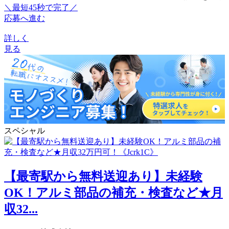
＼最短45秒で完了／
応募へ進む
詳しく
見る
スペシャル
【最寄駅から無料送迎あり】未経験
OK！アルミ部品の補充・検査など★月
収32...