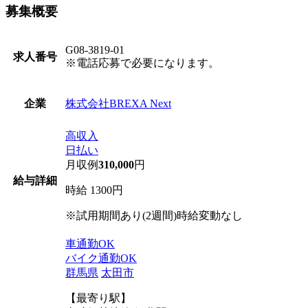
募集概要
G08-3819-01
求人番号
※電話応募で必要になります。
株式会社BREXA Next
企業
高収入
日払い
月収例
310,000
円
給与詳細
時給 1300円
※試用期間あり(2週間)時給変動なし
車通勤OK
バイク通勤OK
群馬県
太田市
【最寄り駅】