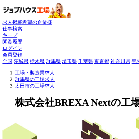
求人掲載希望の企業様
仕事検索
キープ
閲覧履歴
ログイン
会員登録
全国
茨城県
栃木県
群馬県
埼玉県
千葉県
東京都
神奈川県
寮
工場・製造業求人
群馬県の工場求人
太田市の工場求人
株式会社BREXA Nextの工場求