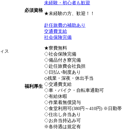
未経験・初心者も歓迎
必須資格
★未経験の方、歓迎！！
赴任旅費の補助あり
交通費支給
社会保険完備
★寮費無料
ィス
◇社会保険完備
◇備品付き寮完備
◇赴任旅費会社負担
◇日払い制度あり
◇残業・深夜・休出手当
◇交通費支給
福利厚生
◇車・バイク・自転車通勤可
◇有給休暇
◇作業着無償貸与
◇食堂利用可(380円～410円) ※日勤帯
◇仕出し弁当あり
◇お弁当持込み可
※各待遇は規定有