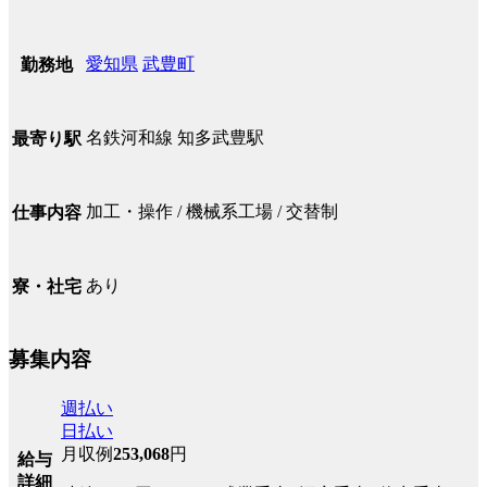
愛知県
武豊町
勤務地
名鉄河和線 知多武豊駅
最寄り駅
加工・操作 / 機械系工場 / 交替制
仕事内容
あり
寮・社宅
募集内容
週払い
日払い
月収例
253,068
円
給与
詳細