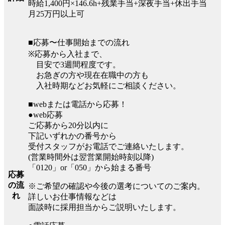
時給1,400円×146.6h+残業手当+深夜手当+休出手当
月25万円以上可
■応募〜仕事開始までの流れ
※応募から入社まで、
目安で3週間程度です。
お急ぎの方や現在在職中の方も
入社時期などお気軽にご相談ください。
■webまたは電話から応募！
●web応募
ご応募から20分以内に
下記いずれかの番号から
受付スタッフがお電話でご連絡いたします。
(営業時間外は翌営業開始時刻以降)
「0120」or「050」から始まる番号
応募
の流
※ご希望の確認や今後の選考についてのご案内。
れ
詳しいお仕事情報などは
面談時に採用担当からご説明いたします。