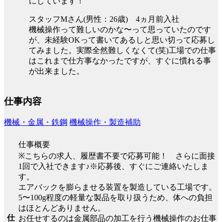
にしています！
スタッフMさん(男性：26歳) 4ヵ月前入社
機械操作って難しいのかな〜って思っていたのです
が、未経験OKって書いてあるしと思い切って応募し
てみました。実際全然難しくなくて(笑)工場での仕事
はこれまで仕方事なかったですが、すぐに慣れる事
が出来ました。
仕事内容
機械・金属・鉄鋼
機械操作・製造補助
仕事概要
※こちらの求人、履歴書不要で応募可能！ さらに面接
1回で入社できます♪※応募後、すぐにご連絡いたしま
す。
エアバックを膨らませる装置を製造している工場です。
5〜100g程度の軽量な製品を取り扱うため、体への負担
はほとんどありません。
仕
お任せするのは金属部品の加工を行う機械操作のお仕事