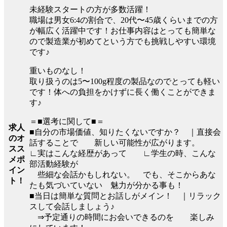
未経験スタートの方が多数活躍！
職場は男女6:4の割合で、20代〜45歳くらいまでの方
が幅広く活躍中です！お仕事内容はとっても簡単な
ので製造業が初めてという方でも挑戦しやすい環境
です♪
重いものなし！
取り扱うのは5〜100g程度の製品なのでとっても軽い
です！体への負担をかけずに長く働くことができま
す♪
＝■選考に関して■＝
求人
■自分の市場価値、知りたくないですか？ ｜直接会
のオ
話することで 新しい可能性が広がります。
スス
∟実はこんな経歴があって ∟学生の時、こんな
メポ
部活動経験が
イン
些細な会話かもしれない。 でも、そこからあな
ト！
たも気づいていない 魅力が分かる事も！
■当日は簡単な質問とお話しがメイン！ ｜リラック
スして会話しましょう♪
⇒予定通りの時間にお会いできるのを 楽しみ