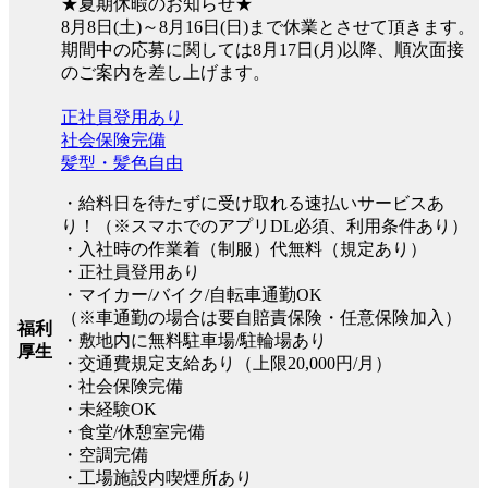
★夏期休暇のお知らせ★
8月8日(土)～8月16日(日)まで休業とさせて頂きます。
期間中の応募に関しては8月17日(月)以降、順次面接
のご案内を差し上げます。
正社員登用あり
社会保険完備
髪型・髪色自由
・給料日を待たずに受け取れる速払いサービスあ
り！（※スマホでのアプリDL必須、利用条件あり）
・入社時の作業着（制服）代無料（規定あり）
・正社員登用あり
・マイカー/バイク/自転車通勤OK
（※車通勤の場合は要自賠責保険・任意保険加入）
福利
・敷地内に無料駐車場/駐輪場あり
厚生
・交通費規定支給あり（上限20,000円/月）
・社会保険完備
・未経験OK
・食堂/休憩室完備
・空調完備
・工場施設内喫煙所あり