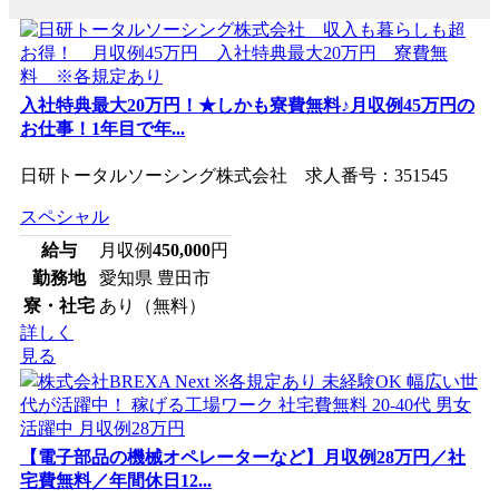
入社特典最大20万円！★しかも寮費無料♪月収例45万円の
お仕事！1年目で年...
日研トータルソーシング株式会社 求人番号：351545
スペシャル
給与
月収例
450,000
円
勤務地
愛知県 豊田市
寮・社宅
あり（無料）
詳しく
見る
【電子部品の機械オペレーターなど】月収例28万円／社
宅費無料／年間休日12...