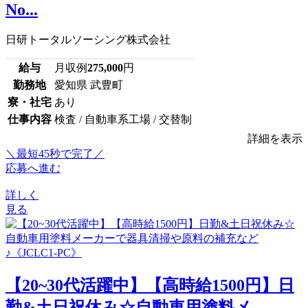
No...
日研トータルソーシング株式会社
給与
月収例
275,000
円
勤務地
愛知県 武豊町
寮・社宅
あり
仕事内容
検査 / 自動車系工場 / 交替制
詳細を表示
＼最短45秒で完了／
応募へ進む
詳しく
見る
【20~30代活躍中】【高時給1500円】日
勤&土日祝休み☆自動車用塗料メ...