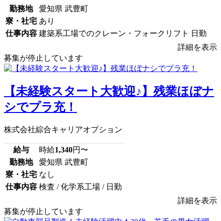
勤務地
愛知県 武豊町
寮・社宅
あり
仕事内容
建築系工場でのクレーン・フォークリフト 日勤
詳細を表示
募集が停止しています
【未経験スタート大歓迎♪】残業ほぼナ
シでプラ充！
株式会社綜合キャリアオプション
給与
時給
1,340
円〜
勤務地
愛知県 武豊町
寮・社宅
なし
仕事内容
検査 / 化学系工場 / 日勤
詳細を表示
募集が停止しています