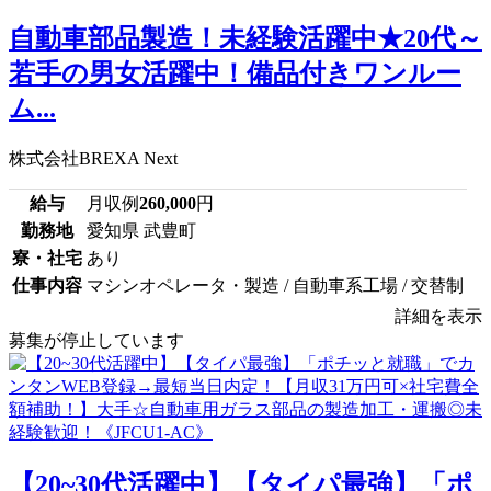
自動車部品製造！未経験活躍中★20代～
若手の男女活躍中！備品付きワンルー
ム...
株式会社BREXA Next
給与
月収例
260,000
円
勤務地
愛知県 武豊町
寮・社宅
あり
仕事内容
マシンオペレータ・製造 / 自動車系工場 / 交替制
詳細を表示
募集が停止しています
【20~30代活躍中】【タイパ最強】「ポ