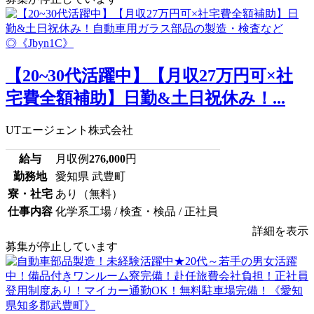
【20~30代活躍中】【月収27万円可×社
宅費全額補助】日勤&土日祝休み！...
UTエージェント株式会社
給与
月収例
276,000
円
勤務地
愛知県 武豊町
寮・社宅
あり（無料）
仕事内容
化学系工場 / 検査・検品 / 正社員
詳細を表示
募集が停止しています