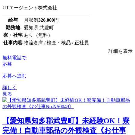
UTエージェント株式会社
給与
月収例
326,000
円
勤務地
愛知県 武豊町
寮・社宅
あり（無料）
仕事内容
物流倉庫 / 検査・検品 / 正社員
詳細を表示
無料電話で
応募
応募へ進む
詳しく
見る
【愛知県知多郡武豊町】未経験OK！寮
完備！自動車部品の外観検査《お仕事