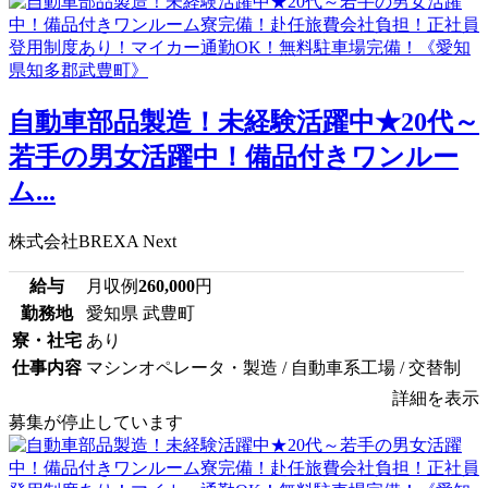
自動車部品製造！未経験活躍中★20代～
若手の男女活躍中！備品付きワンルー
ム...
株式会社BREXA Next
給与
月収例
260,000
円
勤務地
愛知県 武豊町
寮・社宅
あり
仕事内容
マシンオペレータ・製造 / 自動車系工場 / 交替制
詳細を表示
募集が停止しています