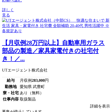
応募へ進む
詳しく
見る
【月収例28万円以上】自動車用ガラス
部品の製造／家具家電付きの社宅付
き！／...
UTエージェント株式会社
給与
月収例
283,000
円
勤務地
愛知県 武豊町
寮・社宅
あり（無料）
仕事内容
取扱製品
詳細を表示
募集が停止しています