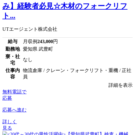
み】経験者必見☆木材のフォークリフ
ト...
UTエージェント株式会社
給与
月収例
243,000
円
勤務地
愛知県 武豊町
寮・社
なし
宅
仕事内
物流倉庫 / クレーン・フォークリフト・重機 / 正社
容
員
詳細を表示
無料電話で
応募
応募へ進む
詳しく
見る