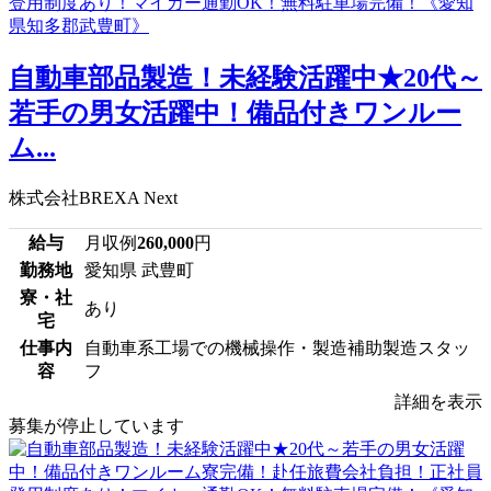
自動車部品製造！未経験活躍中★20代～
若手の男女活躍中！備品付きワンルー
ム...
株式会社BREXA Next
給与
月収例
260,000
円
勤務地
愛知県 武豊町
寮・社
あり
宅
仕事内
自動車系工場での機械操作・製造補助製造スタッ
容
フ
詳細を表示
募集が停止しています