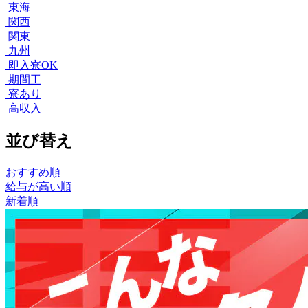
東海
関西
関東
九州
即入寮OK
期間工
寮あり
高収入
並び替え
おすすめ順
給与が高い順
新着順