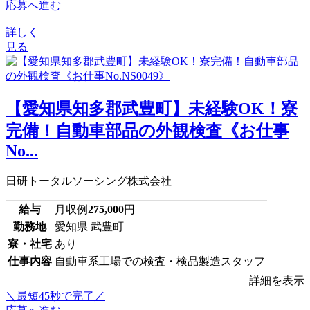
応募へ進む
詳しく
見る
【愛知県知多郡武豊町】未経験OK！寮
完備！自動車部品の外観検査《お仕事
No...
日研トータルソーシング株式会社
給与
月収例
275,000
円
勤務地
愛知県 武豊町
寮・社宅
あり
仕事内容
自動車系工場での検査・検品製造スタッフ
詳細を表示
＼最短45秒で完了／