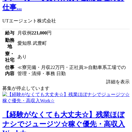
仕事...
UTエージェント株式会社
給与
月収例
221,000
円
勤務
愛知県 武豊町
地
寮・
あり
社宅
仕事
≪寮完備・月収22万円・正社員≫自動車系工場での
内容
管理・清掃・事務 日勤
詳細を表示
募集が停止しています
【経験がなくても大丈夫☆】残業ほぼ
ナシでジュージツ☆稼ぐ優先・高収入