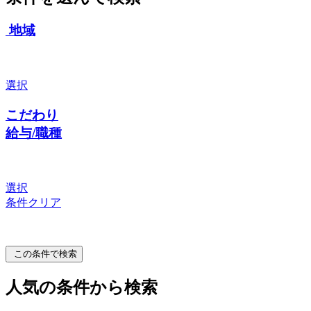
地域
選択
こだわり
給与/職種
選択
条件クリア
この条件で検索
人気の条件から検索