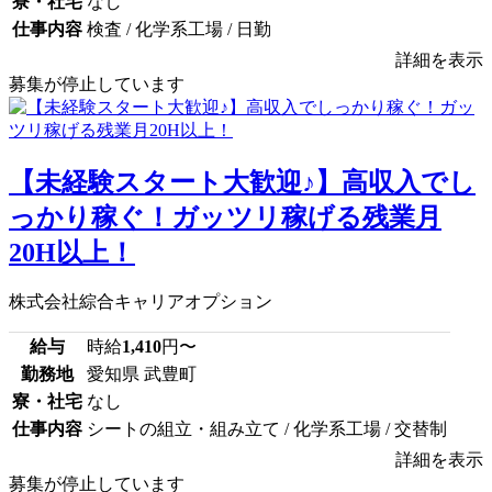
寮・社宅
なし
仕事内容
検査 / 化学系工場 / 日勤
詳細を表示
募集が停止しています
【未経験スタート大歓迎♪】高収入でし
っかり稼ぐ！ガッツリ稼げる残業月
20H以上！
株式会社綜合キャリアオプション
給与
時給
1,410
円〜
勤務地
愛知県 武豊町
寮・社宅
なし
仕事内容
シートの組立・組み立て / 化学系工場 / 交替制
詳細を表示
募集が停止しています