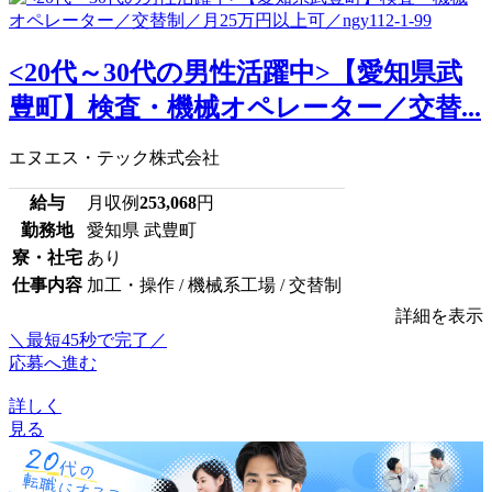
<20代～30代の男性活躍中>【愛知県武
豊町】検査・機械オペレーター／交替...
エヌエス・テック株式会社
給与
月収例
253,068
円
勤務地
愛知県 武豊町
寮・社宅
あり
仕事内容
加工・操作 / 機械系工場 / 交替制
詳細を表示
＼最短45秒で完了／
応募へ進む
詳しく
見る