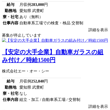
給与
月収例
283,000
円
勤務地
愛知県 武豊町
寮・社宅
あり（無料）
仕事内容
自動車系工場での検査・検品 交替制
詳細を表示
募集が停止しています
【安定の大手企業】自動車ガラスの組
み付け／時給1500円
株式会社エー・オー・シー
給与
月収例
252,840
円
勤務地
愛知県 武豊町
寮・社宅
なし
仕事内容
組立・加工 / 自動車系工場 / 交替制
詳細を表示