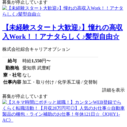
募集が停止しています
【未経験スタート大歓迎♪】憧れの高収
入Work！！アナタらしく♪髪型自由☆
株式会社綜合キャリアオプション
給与
時給
1,550
円〜
勤務地
愛知県 武豊町
寮・社宅
なし
仕事内容
加工・取り付け / 化学系工場 / 交替制
詳細を表示
募集が停止しています