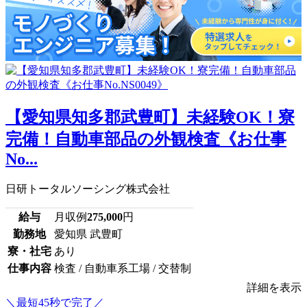
【愛知県知多郡武豊町】未経験OK！寮
完備！自動車部品の外観検査《お仕事
No...
日研トータルソーシング株式会社
給与
月収例
275,000
円
勤務地
愛知県 武豊町
寮・社宅
あり
仕事内容
検査 / 自動車系工場 / 交替制
詳細を表示
＼最短45秒で完了／