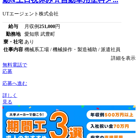
UTエージェント株式会社
給与
月収例
251,000
円
勤務地
愛知県 武豊町
寮・社宅
あり
仕事内容
機械系工場 / 機械操作・製造補助 / 派遣社員
詳細を表示
無料電話で
応募
応募へ進む
詳しく
見る