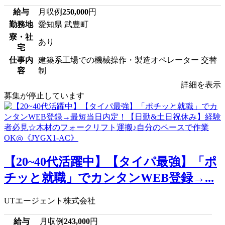
給与
月収例
250,000
円
勤務地
愛知県 武豊町
寮・社
あり
宅
仕事内
建築系工場での機械操作・製造オペレーター 交替
容
制
詳細を表示
募集が停止しています
【20~40代活躍中】【タイパ最強】「ポ
チッと就職」でカンタンWEB登録→...
UTエージェント株式会社
給与
月収例
243,000
円