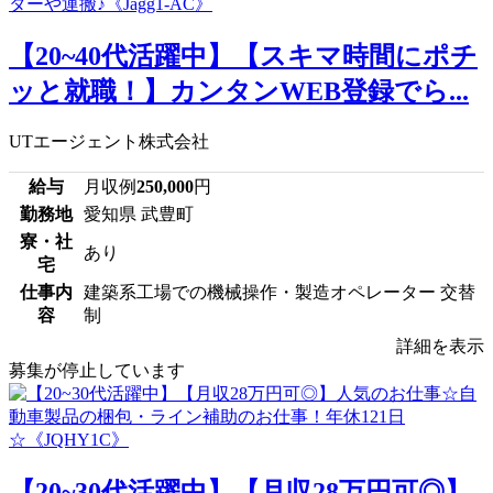
【20~40代活躍中】【スキマ時間にポチ
ッと就職！】カンタンWEB登録でら...
UTエージェント株式会社
給与
月収例
250,000
円
勤務地
愛知県 武豊町
寮・社
あり
宅
仕事内
建築系工場での機械操作・製造オペレーター 交替
容
制
詳細を表示
募集が停止しています
【20~30代活躍中】【月収28万円可◎】