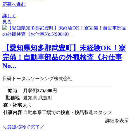
応募へ進む
詳しく
見る
【愛知県知多郡武豊町】未経験OK！寮
完備！自動車部品の外観検査《お仕事
No...
日研トータルソーシング株式会社
給与
月収例
275,000
円
勤務地
愛知県 武豊町
寮・社宅
あり
仕事内容
自動車系工場での検査・検品製造スタッフ
詳細を表示
＼最短45秒で完了／