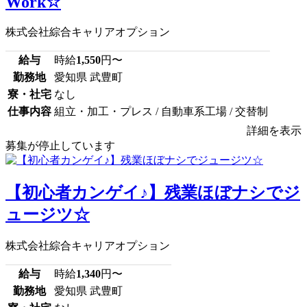
Work☆
株式会社綜合キャリアオプション
給与
時給
1,550
円〜
勤務地
愛知県 武豊町
寮・社宅
なし
仕事内容
組立・加工・プレス / 自動車系工場 / 交替制
詳細を表示
募集が停止しています
【初心者カンゲイ♪】残業ほぼナシでジ
ュージツ☆
株式会社綜合キャリアオプション
給与
時給
1,340
円〜
勤務地
愛知県 武豊町