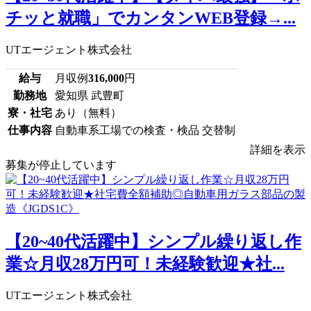
チッと就職」でカンタンWEB登録→...
UTエージェント株式会社
給与
月収例
316,000
円
勤務地
愛知県 武豊町
寮・社宅
あり（無料）
仕事内容
自動車系工場での検査・検品 交替制
詳細を表示
募集が停止しています
【20~40代活躍中】シンプル繰り返し作
業☆月収28万円可！未経験歓迎★社...
UTエージェント株式会社