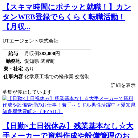
【スキマ時間にポチッと就職！】カン
タンWEB登録でらくらく転職活動！
【月収...
UTエージェント株式会社
給与
月収例
282,000
円
勤務地
愛知県 武豊町
寮・社宅
あり
仕事内容
化学系工場での軽作業 交替制
詳細を表示
募集が停止しています
【日勤×土日祝休み】残業基本なし☆大
手メーカーで資料作成や設備管理のお