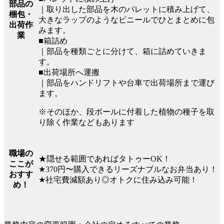
部品の
｜取り出した部品を木のパレットに積み上げて、
梱包・
大きなラップのようなビニールでひとまとめに包
出荷作
みます。
業
■箱詰め
｜部品を種類ごとに分けて、箱に詰めていきま
す。
■出荷場所へ運搬
｜部品をハンドリフトや台車で出荷場所まで運び
ます。
※そのほか、段ボールに付着した植物の種子を取
り除く作業などもあります
職場の
★隠せる範囲であればタトゥーOK！
ここが
★370円〜購入できるリーズナブルなお弁当あり！
おすす
★社宅費減額あり◎オトクに住み込み可能！
め！