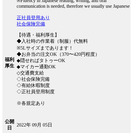
※Fluency in Japanese reading, writing, and oral
communication is needed, therefore we usually use Japanese
正社員登用あり
社会保険完備
【待遇・福利厚生】
◆入社時の作業着（制服）代無料
※5Lサイズまであります！
◆お弁当の注文OK（370〜420円程度）
福利
◆隠せればタトゥーOK
厚生
◆マイカー通勤OK
◇交通費支給
◇社会保険完備
◇有給休暇制度
◇正社員登用制度
※各規定あり
公開
2022年 09月 05日
日