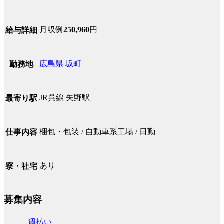
月収例
250,960
円
給与詳細
広島県
坂町
勤務地
JR呉線 矢野駅
最寄り駅
梱包・包装 / 自動車系工場 / 日勤
仕事内容
あり
寮・社宅
募集内容
週払い