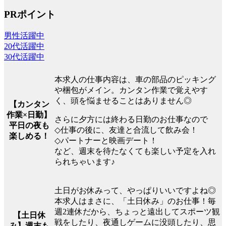
PRポイント
男性活躍中
20代活躍中
30代活躍中
本求人の仕事内容は、車の部品のピッキング
や梱包がメイン。カンタン作業で覚えやす
く、頭を悩ませることはありません◎
【カンタン
作業×日勤】
さらに夕方には終わる日勤のお仕事なので
平日の夜も
◇仕事の後に、友達と合流して飲み会！
楽しめる！
◇パートナーと映画デート！
など、週末を待たなくても楽しい予定を入れ
られちゃいます♪
土日がお休みって、やっぱりいいですよね◎
本求人はまさに、「土日休み」のお仕事！毎
週2連休だから、ちょっと遠出してスポーツ観
【土日休
戦をしたり、夜通しゲームに没頭したり、思
み】週末も