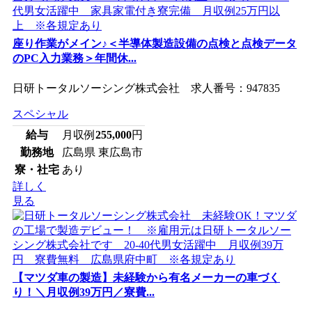
座り作業がメイン♪＜半導体製造設備の点検と点検データ
のPC入力業務＞年間休...
日研トータルソーシング株式会社 求人番号：947835
スペシャル
給与
月収例
255,000
円
勤務地
広島県 東広島市
寮・社宅
あり
詳しく
見る
【マツダ車の製造】未経験から有名メーカーの車づく
り！＼月収例39万円／寮費...