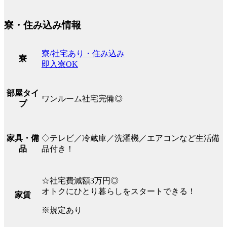
寮・住み込み情報
寮/社宅あり・住み込み
寮
即入寮OK
部屋タイ
ワンルーム社宅完備◎
プ
◇テレビ／冷蔵庫／洗濯機／エアコンなど生活備
家具・備
品付き！
品
☆社宅費減額3万円◎
オトクにひとり暮らしをスタートできる！
家賃
※規定あり