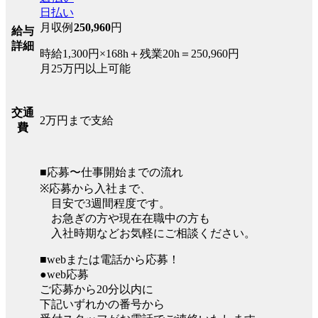
日払い
月収例
250,960
円
給与
詳細
時給1,300円×168h＋残業20h＝250,960円
月25万円以上可能
交通
2万円まで支給
費
■応募〜仕事開始までの流れ
※応募から入社まで、
目安で3週間程度です。
お急ぎの方や現在在職中の方も
入社時期などお気軽にご相談ください。
■webまたは電話から応募！
●web応募
ご応募から20分以内に
下記いずれかの番号から