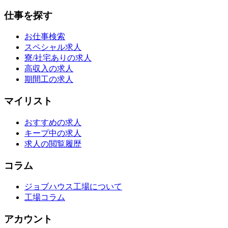
仕事を探す
お仕事検索
スペシャル求人
寮/社宅ありの求人
高収入の求人
期間工の求人
マイリスト
おすすめの求人
キープ中の求人
求人の閲覧履歴
コラム
ジョブハウス工場について
工場コラム
アカウント