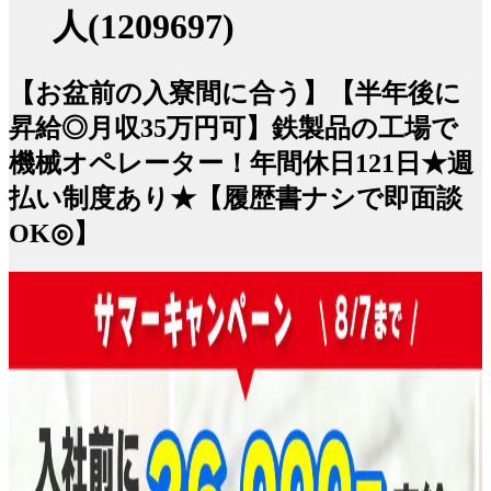
人(1209697)
【お盆前の入寮間に合う】【半年後に
昇給◎月収35万円可】鉄製品の工場で
機械オペレーター！年間休日121日★週
払い制度あり★【履歴書ナシで即面談
OK◎】