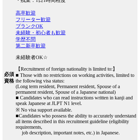
・残業：1日1時間程度
高卒歓迎
フリーター歓迎
ブランクOK
未経験・初心者も歓迎
学歴不問
第二新卒歓迎
未経験者OK☆
【Recruitment of foreign nationality is limited to:】
必須
■ Those with no restrictions on working activities, limited to
the following visa status:
資格
(Long term resident, Permanent resident, Spouse of a
permanent resident, Spouse of a Japanese national)
■ Candidates who can read instructions written in kanji and
speak Japanese at JLPT N1 level.
※ No visa support available.
■Candidates who possess the ability to accurately understand
all items described in this recruitment guideline (eligibility
requirements,
job description, important notes, etc.) in Japanese.