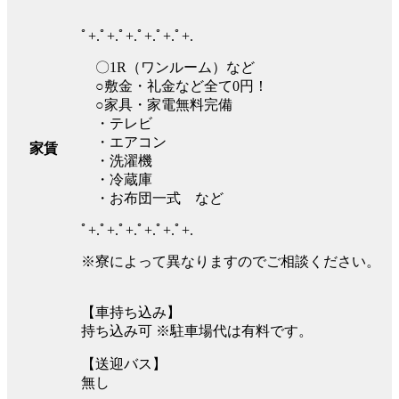
ﾟ+.ﾟ+.ﾟ+.ﾟ+.ﾟ+.ﾟ+.
〇1R（ワンルーム）など
○敷金・礼金など全て0円！
○家具・家電無料完備
・テレビ
・エアコン
家賃
・洗濯機
・冷蔵庫
・お布団一式 など
ﾟ+.ﾟ+.ﾟ+.ﾟ+.ﾟ+.ﾟ+.
※寮によって異なりますのでご相談ください。
【車持ち込み】
持ち込み可 ※駐車場代は有料です。
【送迎バス】
無し