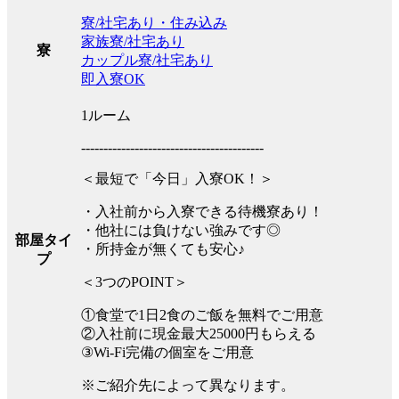
寮/社宅あり・住み込み
家族寮/社宅あり
寮
カップル寮/社宅あり
即入寮OK
1ルーム
-----------------------------------------
＜最短で「今日」入寮OK！＞
・入社前から入寮できる待機寮あり！
・他社には負けない強みです◎
部屋タイ
・所持金が無くても安心♪
プ
＜3つのPOINT＞
①食堂で1日2食のご飯を無料でご用意
②入社前に現金最大25000円もらえる
③Wi-Fi完備の個室をご用意
※ご紹介先によって異なります。