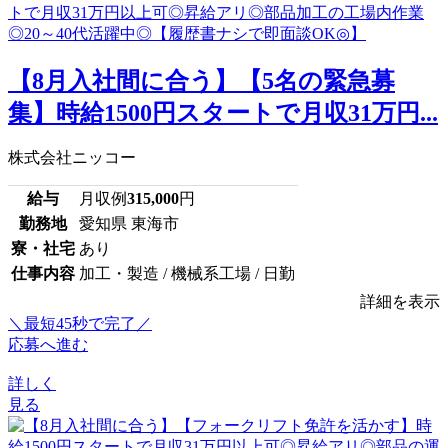
【8月入社間に合う】【5名の緊急募
集】時給1500円スタートで月収31万円...
株式会社ニッコー
給与
月収例
315,000
円
勤務地
愛知県 東海市
寮・社宅
あり
仕事内容
加工・製造 / 機械系工場 / 日勤
詳細を表示
＼最短45秒で完了／
応募へ進む
詳しく
見る