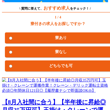
おすすめ求人
\ 質問に答えて、
をチェック！ /
1 / 4
寮付きの求人をお探しですか？
寮あり
寮なし
どちらでも可
【8月入社間に合う】【半年後に昇給◎
月収35万円可】玉掛け・クレーンで運