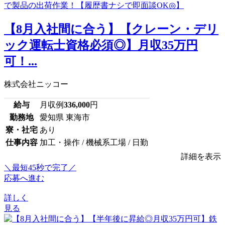
【8月入社間に合う】【クレーン・デリ
ック運転士資格必須◎】月収35万円
可！...
株式会社ニッコー
給与
月収例
336,000
円
勤務地
愛知県 東海市
寮・社宅
あり
仕事内容
加工・操作 / 機械系工場 / 日勤
詳細を表示
＼最短45秒で完了／
応募へ進む
詳しく
見る