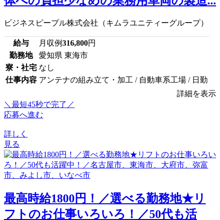
体への負担少なめの業務用車両の製造...
ビジネスピープル株式会社（キムラユニティーグループ）
給与
月収例
316,800
円
勤務地
愛知県 東海市
寮・社宅
なし
仕事内容
アンテナの組み立て・加工 / 自動車系工場 / 日勤
詳細を表示
＼最短45秒で完了／
応募へ進む
詳しく
見る
最高時給1800円！／選べる勤務地★リ
フトのお仕事いろいろ！／50代も活