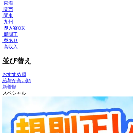
東海
関西
関東
九州
即入寮OK
期間工
寮あり
高収入
並び替え
おすすめ順
給与が高い順
新着順
スペシャル