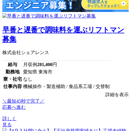
早番と遅番で調味料を運ぶリフトマン
募集
株式会社シェアレンス
給与
月収例
281,400
円
勤務地
愛知県 東海市
寮・社宅
なし
仕事内容
機械操作・製造補助 / 食品系工場 / 交替制
詳細を表示
＼最短45秒で完了／
応募へ進む
詳しく
見る