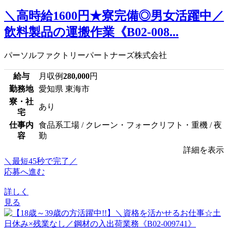
＼高時給1600円★寮完備◎男女活躍中／
飲料製品の運搬作業《B02-008...
パーソルファクトリーパートナーズ株式会社
給与
月収例
280,000
円
勤務地
愛知県 東海市
寮・社
あり
宅
仕事内
食品系工場 / クレーン・フォークリフト・重機 / 夜
容
勤
詳細を表示
＼最短45秒で完了／
応募へ進む
詳しく
見る