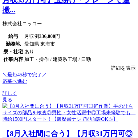
搬...
株式会社ニッコー
給与
月収例
336,000
円
勤務地
愛知県 東海市
寮・社宅
あり
仕事内容
加工・操作 / 建築系工場 / 日勤
詳細を表示
＼最短45秒で完了／
応募へ進む
詳しく
見る
【8月入社間に合う】【月収31万円可◎