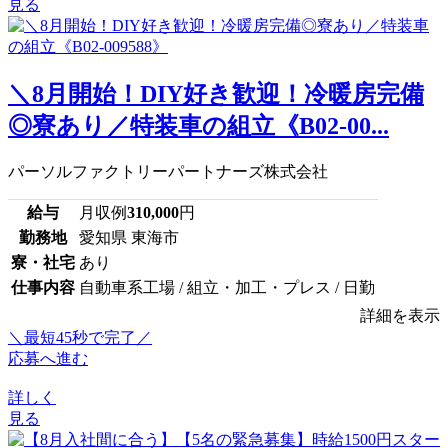
見る
＼8月開始！DIY好き歓迎！冷暖房完備
◎寮あり／特装車の組立《B02-00...
パーソルファクトリーパートナーズ株式会社
給与
月収例
310,000
円
勤務地
愛知県 東海市
寮・社宅
あり
仕事内容
自動車系工場 / 組立・加工・プレス / 日勤
詳細を表示
＼最短45秒で完了／
応募へ進む
詳しく
見る