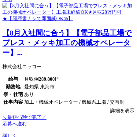
【8月入社間に合う】【電子部品工場で
プレス・メッキ加工の機械オペレータ
ー】...
株式会社ニッコー
給与
月収例
289,800
円
勤務地
愛知県 東海市
寮・社宅
あり
仕事内容
加工・機械オペレーター / 機械系工場 / 交替制
詳細を表示
＼最短45秒で完了／
応募へ進む
詳しく