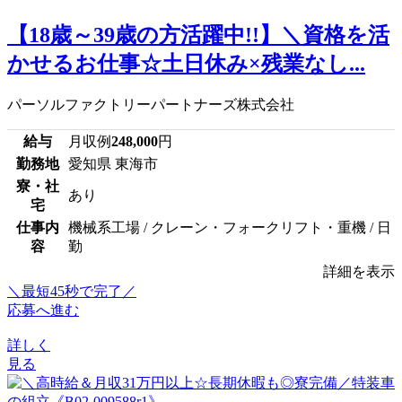
【18歳～39歳の方活躍中!!】＼資格を活
かせるお仕事☆土日休み×残業なし...
パーソルファクトリーパートナーズ株式会社
給与
月収例
248,000
円
勤務地
愛知県 東海市
寮・社
あり
宅
仕事内
機械系工場 / クレーン・フォークリフト・重機 / 日
容
勤
詳細を表示
＼最短45秒で完了／
応募へ進む
詳しく
見る