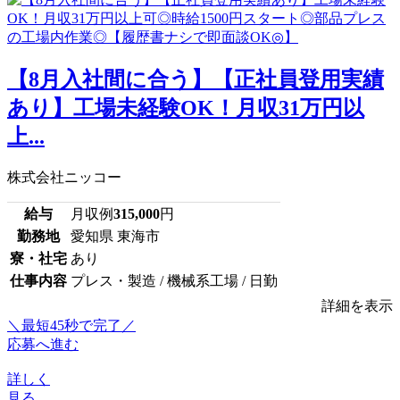
【8月入社間に合う】【正社員登用実績
あり】工場未経験OK！月収31万円以
上...
株式会社ニッコー
給与
月収例
315,000
円
勤務地
愛知県 東海市
寮・社宅
あり
仕事内容
プレス・製造 / 機械系工場 / 日勤
詳細を表示
＼最短45秒で完了／
応募へ進む
詳しく
見る