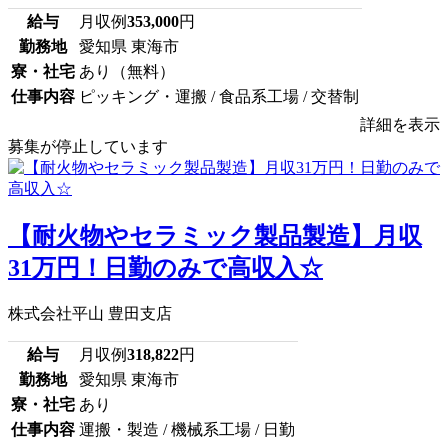
給与
月収例
353,000
円
勤務地
愛知県 東海市
寮・社宅
あり（無料）
仕事内容
ピッキング・運搬 / 食品系工場 / 交替制
詳細を表示
募集が停止しています
【耐火物やセラミック製品製造】月収
31万円！日勤のみで高収入☆
株式会社平山 豊田支店
給与
月収例
318,822
円
勤務地
愛知県 東海市
寮・社宅
あり
仕事内容
運搬・製造 / 機械系工場 / 日勤