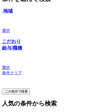
地域
選択
こだわり
給与/職種
選択
条件クリア
この条件で検索
人気の条件から検索