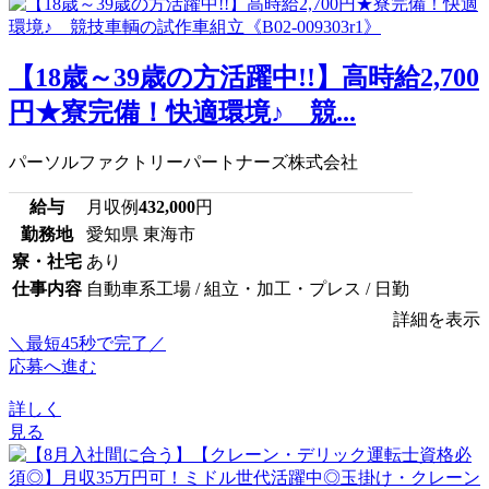
【18歳～39歳の方活躍中!!】高時給2,700
円★寮完備！快適環境♪ 競...
パーソルファクトリーパートナーズ株式会社
給与
月収例
432,000
円
勤務地
愛知県 東海市
寮・社宅
あり
仕事内容
自動車系工場 / 組立・加工・プレス / 日勤
詳細を表示
＼最短45秒で完了／
応募へ進む
詳しく
見る