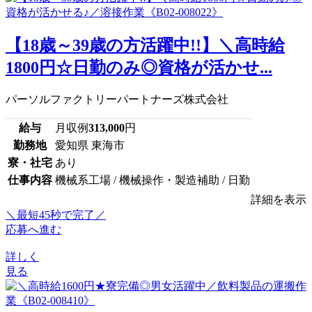
【18歳～39歳の方活躍中!!】＼高時給
1800円☆日勤のみ◎資格が活かせ...
パーソルファクトリーパートナーズ株式会社
給与
月収例
313,000
円
勤務地
愛知県 東海市
寮・社宅
あり
仕事内容
機械系工場 / 機械操作・製造補助 / 日勤
詳細を表示
＼最短45秒で完了／
応募へ進む
詳しく
見る