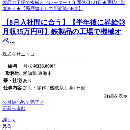
【8月入社間に合う】【半年後に昇給◎
月収35万円可】鉄製品の工場で機械オ
ペ...
株式会社ニッコー
給与
月収例
336,000
円
勤務地
愛知県 東海市
寮・社宅
あり
仕事内容
加工・操作 / 機械系工場 / 日勤
詳細を表示
＼最短45秒で完了／
応募へ進む
詳しく
見る