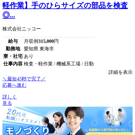
軽作業】手のひらサイズの部品を検査
◎...
株式会社ニッコー
給与
月収例
315,000
円
勤務地
愛知県 東海市
寮・社宅
あり
仕事内容
検査・軽作業 / 機械系工場 / 日勤
詳細を表示
＼最短45秒で完了／
応募へ進む
詳しく
見る