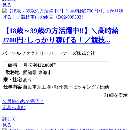
見る
【18歳～39歳の方活躍中!!】＼高時給
2700円♪しっかり稼げる！／競技...
パーソルファクトリーパートナーズ株式会社
給与
月収例
432,000
円
勤務地
愛知県 東海市
寮・社宅
あり
仕事内容
自動車系工場 / 軽作業・ピッキング / 日勤
詳細を表示
＼最短45秒で完了／
応募へ進む
詳しく
見る