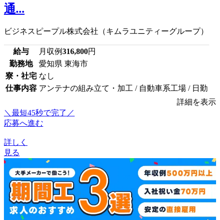
通...
ビジネスピープル株式会社（キムラユニティーグループ）
給与
月収例
316,800
円
勤務地
愛知県 東海市
寮・社宅
なし
仕事内容
アンテナの組み立て・加工 / 自動車系工場 / 日勤
詳細を表示
＼最短45秒で完了／
応募へ進む
詳しく
見る