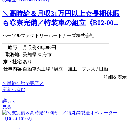
＼高時給＆月収31万円以上☆長期休暇
も◎寮完備／特装車の組立《B02-00...
パーソルファクトリーパートナーズ株式会社
給与
月収例
310,000
円
勤務地
愛知県 東海市
寮・社宅
あり
仕事内容
自動車系工場 / 組立・加工・プレス / 日勤
詳細を表示
＼最短45秒で完了／
応募へ進む
詳しく
見る