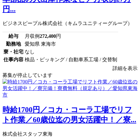
円...
ビジネスピープル株式会社（キムラユニティーグループ）
給与
月収例
272,400
円
勤務地
愛知県 東海市
寮・社宅
なし
仕事内容
検品・ピッキング / 自動車系工場 / 交替制
詳細を表示
募集が停止しています
時給1700円／コカ・コーラ工場でリフ
ト作業／60歳位迄の男女活躍中！／寮...
株式会社スタッフ東海