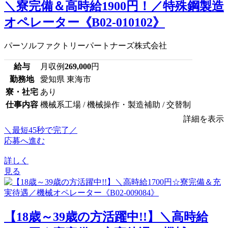
＼寮完備＆高時給1900円！／特殊鋼製造
オペレーター《B02-010102》
パーソルファクトリーパートナーズ株式会社
給与
月収例
269,000
円
勤務地
愛知県 東海市
寮・社宅
あり
仕事内容
機械系工場 / 機械操作・製造補助 / 交替制
詳細を表示
＼最短45秒で完了／
応募へ進む
詳しく
見る
【18歳～39歳の方活躍中!!】＼高時給