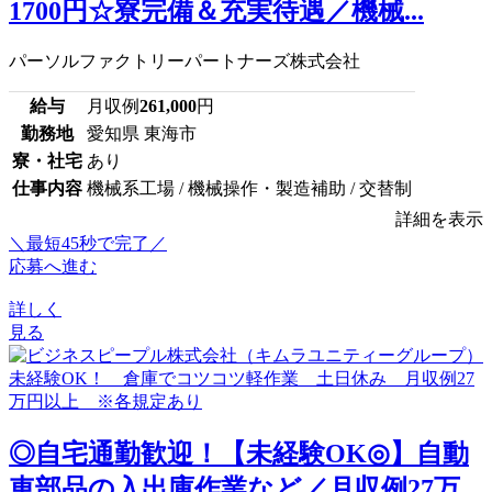
1700円☆寮完備＆充実待遇／機械...
パーソルファクトリーパートナーズ株式会社
給与
月収例
261,000
円
勤務地
愛知県 東海市
寮・社宅
あり
仕事内容
機械系工場 / 機械操作・製造補助 / 交替制
詳細を表示
＼最短45秒で完了／
応募へ進む
詳しく
見る
◎自宅通勤歓迎！【未経験OK◎】自動
車部品の入出庫作業など／月収例27万