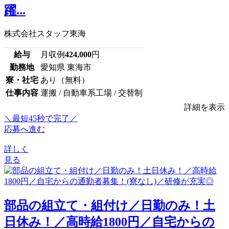
躍...
株式会社スタッフ東海
給与
月収例
424,000
円
勤務地
愛知県 東海市
寮・社宅
あり（無料）
仕事内容
運搬 / 自動車系工場 / 交替制
詳細を表示
＼最短45秒で完了／
応募へ進む
詳しく
見る
部品の組立て・組付け／日勤のみ！土
日休み！／高時給1800円／自宅からの