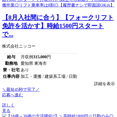
【8月入社間に合う】【フォークリフト
免許を活かす】時給1500円スタート
で...
株式会社ニッコー
給与
月収例
315,000
円
勤務地
愛知県 東海市
寮・社宅
あり
仕事内容
加工・運搬 / 建築系工場 / 日勤
詳細を表示
＼最短45秒で完了／
応募へ進む
詳しく
見る