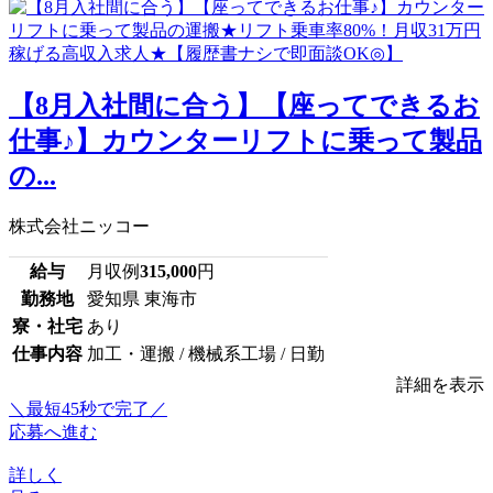
【8月入社間に合う】【座ってできるお
仕事♪】カウンターリフトに乗って製品
の...
株式会社ニッコー
給与
月収例
315,000
円
勤務地
愛知県 東海市
寮・社宅
あり
仕事内容
加工・運搬 / 機械系工場 / 日勤
詳細を表示
＼最短45秒で完了／
応募へ進む
詳しく