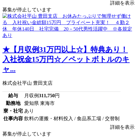
詳細を表示
募集が停止しています
★【月収例31万円以上☆】特典あり！
入社祝金15万円☆／ペットボトルのキ
ャ...
株式会社平山 豊田支店
給与
月収例
311,750
円
勤務地
愛知県 東海市
寮・社宅
あり
仕事内容
飲料の運搬・材料投入 / 食品系工場 / 交替制
詳細を表示
募集が停止しています