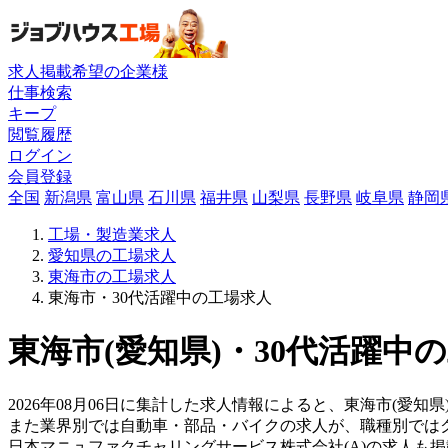
求人掲載希望の企業様
仕事検索
キープ
閲覧履歴
ログイン
会員登録
全国
新潟県
富山県
石川県
福井県
山梨県
長野県
岐阜県
静岡
工場・製造業求人
愛知県の工場求人
東海市の工場求人
東海市・30代活躍中の工場求人
東海市(愛知県)・30代活躍中
2026年08月06日に集計した求人情報によると、東海市(愛知県
また業界別では自動車・部品・バイクの求人が、職種別では
日本マニュファクチャリングサービス株式会社(A)の求人も