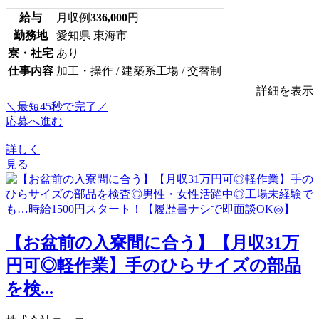
給与
月収例
336,000
円
勤務地
愛知県 東海市
寮・社宅
あり
仕事内容
加工・操作 / 建築系工場 / 交替制
詳細を表示
＼最短45秒で完了／
応募へ進む
詳しく
見る
【お盆前の入寮間に合う】【月収31万
円可◎軽作業】手のひらサイズの部品
を検...