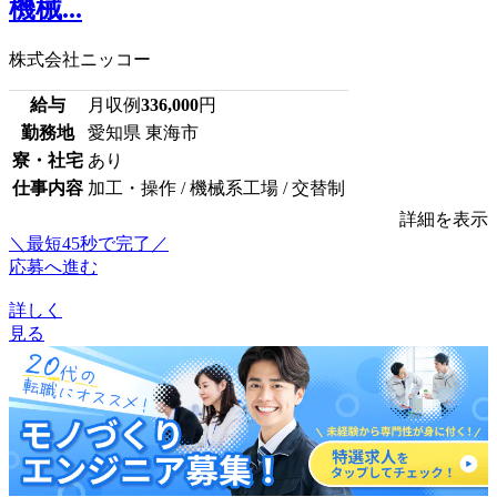
機械...
株式会社ニッコー
給与
月収例
336,000
円
勤務地
愛知県 東海市
寮・社宅
あり
仕事内容
加工・操作 / 機械系工場 / 交替制
詳細を表示
＼最短45秒で完了／
応募へ進む
詳しく
見る