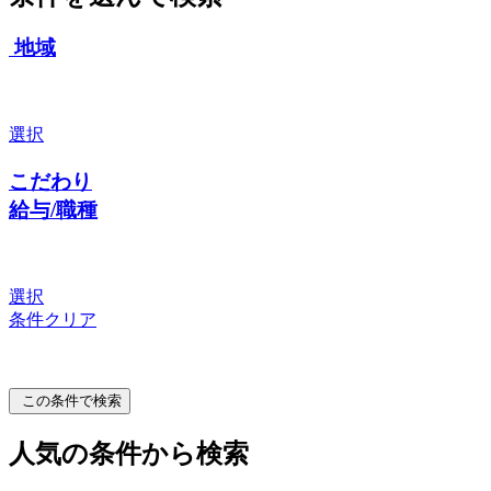
地域
選択
こだわり
給与/職種
選択
条件クリア
この条件で検索
人気の条件から検索