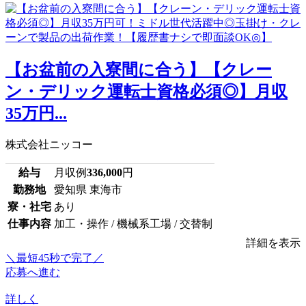
【お盆前の入寮間に合う】【クレー
ン・デリック運転士資格必須◎】月収
35万円...
株式会社ニッコー
給与
月収例
336,000
円
勤務地
愛知県 東海市
寮・社宅
あり
仕事内容
加工・操作 / 機械系工場 / 交替制
詳細を表示
＼最短45秒で完了／
応募へ進む
詳しく