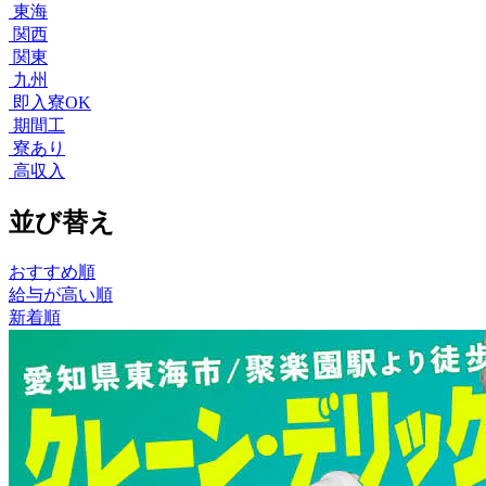
東海
関西
関東
九州
即入寮OK
期間工
寮あり
高収入
並び替え
おすすめ順
給与が高い順
新着順