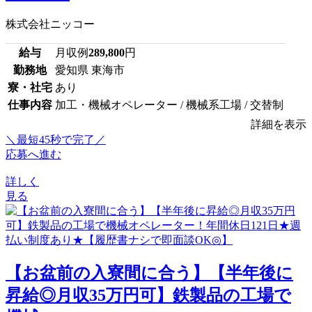
株式会社ニッコー
給与
月収例
289,800
円
勤務地
愛知県 東海市
寮・社宅
あり
仕事内容
加工・機械オペレーター / 機械系工場 / 交替制
詳細を表示
＼最短45秒で完了／
応募へ進む
詳しく
見る
【お盆前の入寮間に合う】【半年後に
昇給◎月収35万円可】鉄製品の工場で