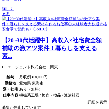
詳しく
見る
【20~30代活躍中】高収入×社宅費全額
補助の激アツ案件！暮らしを支える
素...
UTエージェント株式会社（関東）
給与
月収例
318,000
円
勤務地
愛知県 東海市
寮・社宅
あり（無料）
仕事内容
機械系工場 / 検査・検品 / 派遣社員
詳細を表示
募集が停止しています