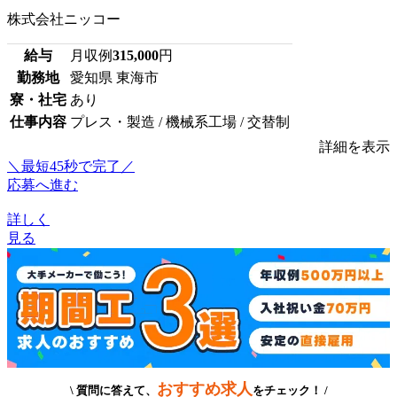
株式会社ニッコー
給与
月収例
315,000
円
勤務地
愛知県 東海市
寮・社宅
あり
仕事内容
プレス・製造 / 機械系工場 / 交替制
詳細を表示
＼最短45秒で完了／
応募へ進む
詳しく
見る
おすすめ求人
\ 質問に答えて、
をチェック！ /