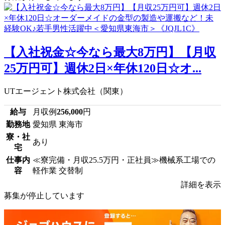
【入社祝金☆今なら最大8万円】【月収
25万円可】週休2日×年休120日☆オ...
UTエージェント株式会社（関東）
給与
月収例
256,000
円
勤務地
愛知県 東海市
寮・社
あり
宅
仕事内
≪寮完備・月収25.5万円・正社員≫機械系工場での
容
軽作業 交替制
詳細を表示
募集が停止しています