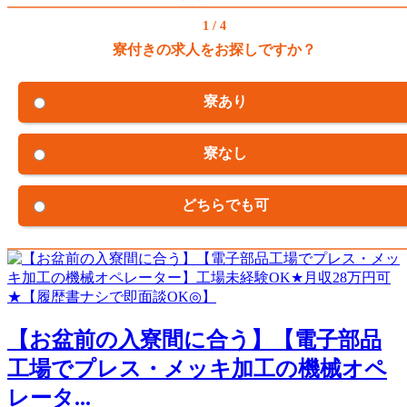
1 / 4
寮付きの求人をお探しですか？
寮あり
寮なし
どちらでも可
【お盆前の入寮間に合う】【電子部品
工場でプレス・メッキ加工の機械オペ
レータ...