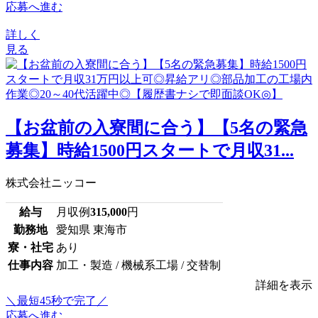
応募へ進む
詳しく
見る
【お盆前の入寮間に合う】【5名の緊急
募集】時給1500円スタートで月収31...
株式会社ニッコー
給与
月収例
315,000
円
勤務地
愛知県 東海市
寮・社宅
あり
仕事内容
加工・製造 / 機械系工場 / 交替制
詳細を表示
＼最短45秒で完了／
応募へ進む