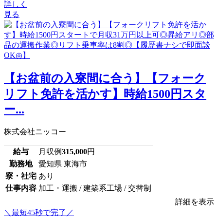
詳しく
見る
【お盆前の入寮間に合う】【フォーク
リフト免許を活かす】時給1500円スタ
ー...
株式会社ニッコー
給与
月収例
315,000
円
勤務地
愛知県 東海市
寮・社宅
あり
仕事内容
加工・運搬 / 建築系工場 / 交替制
詳細を表示
＼最短45秒で完了／