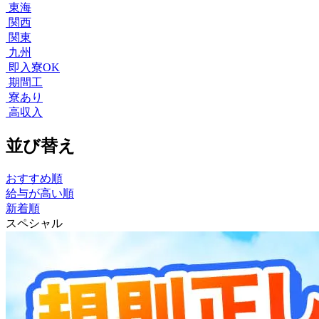
東海
関西
関東
九州
即入寮OK
期間工
寮あり
高収入
並び替え
おすすめ順
給与が高い順
新着順
スペシャル