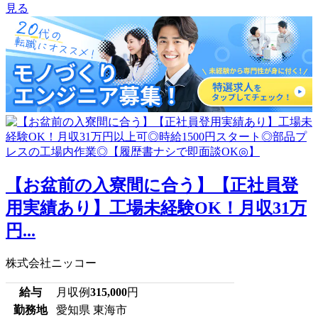
見る
【お盆前の入寮間に合う】【正社員登
用実績あり】工場未経験OK！月収31万
円...
株式会社ニッコー
給与
月収例
315,000
円
勤務地
愛知県 東海市