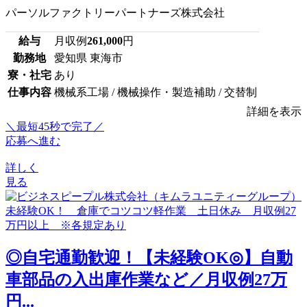
パーソルファクトリーパートナーズ株式会社
給与
月収例
261,000
円
勤務地
愛知県 東海市
寮・社宅
あり
仕事内容
機械系工場 / 機械操作・製造補助 / 交替制
詳細を表示
＼最短45秒で完了／
応募へ進む
詳しく
見る
◎自宅通勤歓迎！【未経験OK◎】自動
車部品の入出庫作業など／月収例27万
円...