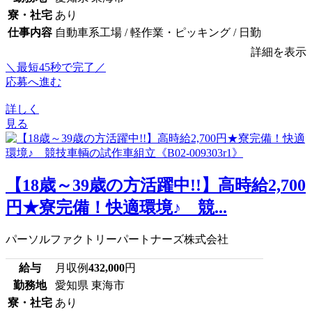
寮・社宅
あり
仕事内容
自動車系工場 / 軽作業・ピッキング / 日勤
詳細を表示
＼最短45秒で完了／
応募へ進む
詳しく
見る
【18歳～39歳の方活躍中!!】高時給2,700
円★寮完備！快適環境♪ 競...
パーソルファクトリーパートナーズ株式会社
給与
月収例
432,000
円
勤務地
愛知県 東海市
寮・社宅
あり