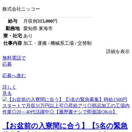
株式会社ニッコー
給与
月収例
315,000
円
勤務地
愛知県 東海市
寮・社宅
あり
仕事内容
加工・運搬 / 機械系工場 / 交替制
詳細を表示
無料電話で
応募
応募へ進む
詳しく
見る
【お盆前の入寮間に合う】【5名の緊急