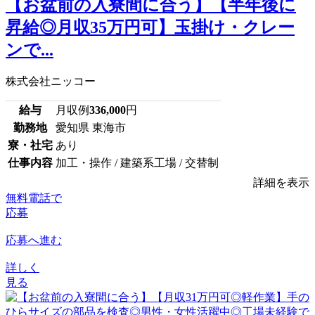
【お盆前の入寮間に合う】【半年後に
昇給◎月収35万円可】玉掛け・クレー
ンで...
株式会社ニッコー
給与
月収例
336,000
円
勤務地
愛知県 東海市
寮・社宅
あり
仕事内容
加工・操作 / 建築系工場 / 交替制
詳細を表示
無料電話で
応募
応募へ進む
詳しく
見る