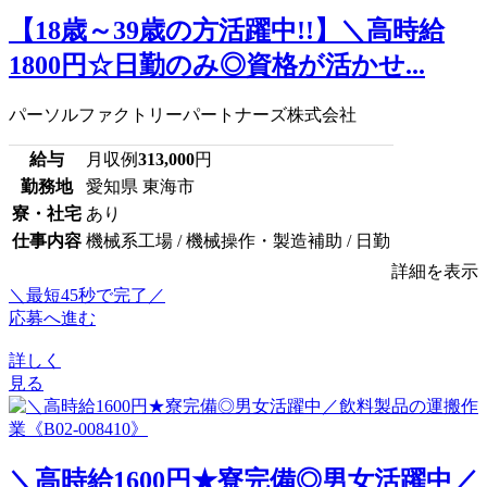
【18歳～39歳の方活躍中!!】＼高時給
1800円☆日勤のみ◎資格が活かせ...
パーソルファクトリーパートナーズ株式会社
給与
月収例
313,000
円
勤務地
愛知県 東海市
寮・社宅
あり
仕事内容
機械系工場 / 機械操作・製造補助 / 日勤
詳細を表示
＼最短45秒で完了／
応募へ進む
詳しく
見る
＼高時給1600円★寮完備◎男女活躍中／