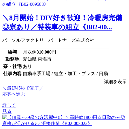
＼8月開始！DIY好き歓迎！冷暖房完備
◎寮あり／特装車の組立《B02-00...
パーソルファクトリーパートナーズ株式会社
給与
月収例
310,000
円
勤務地
愛知県 東海市
寮・社宅
あり
仕事内容
自動車系工場 / 組立・加工・プレス / 日勤
詳細を表示
＼最短45秒で完了／
応募へ進む
詳しく
見る