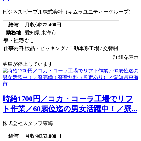
ビジネスピープル株式会社（キムラユニティーグループ）
給与
月収例
272,400
円
勤務地
愛知県 東海市
寮・社宅
なし
仕事内容
検品・ピッキング / 自動車系工場 / 交替制
詳細を表示
募集が停止しています
時給1700円／コカ・コーラ工場でリフ
ト作業／60歳位迄の男女活躍中！／寮...
株式会社スタッフ東海
給与
月収例
353,000
円