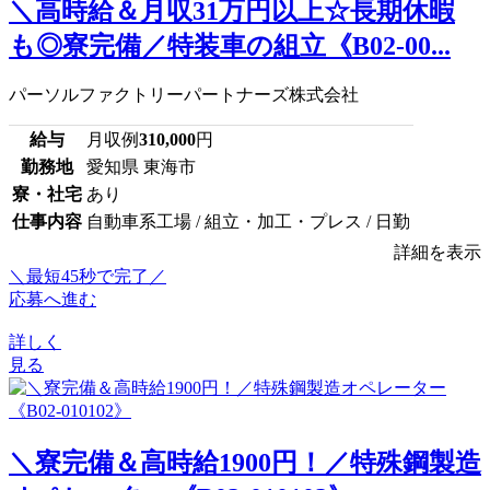
＼高時給＆月収31万円以上☆長期休暇
も◎寮完備／特装車の組立《B02-00...
パーソルファクトリーパートナーズ株式会社
給与
月収例
310,000
円
勤務地
愛知県 東海市
寮・社宅
あり
仕事内容
自動車系工場 / 組立・加工・プレス / 日勤
詳細を表示
＼最短45秒で完了／
応募へ進む
詳しく
見る
＼寮完備＆高時給1900円！／特殊鋼製造