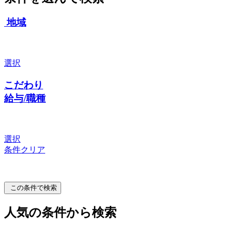
地域
選択
こだわり
給与/職種
選択
条件クリア
この条件で検索
人気の条件から検索