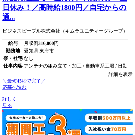
日休み！／高時給1800円／自宅からの
通...
ビジネスピープル株式会社（キムラユニティーグループ）
給与
月収例
316,800
円
勤務地
愛知県 東海市
寮・社宅
なし
仕事内容
アンテナの組み立て・加工 / 自動車系工場 / 日勤
詳細を表示
＼最短45秒で完了／
応募へ進む
詳しく
見る