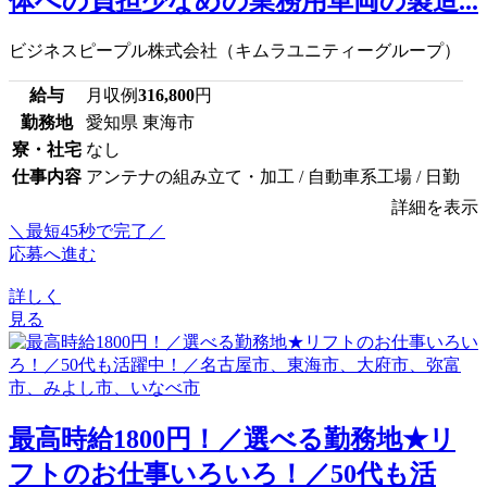
体への負担少なめの業務用車両の製造...
ビジネスピープル株式会社（キムラユニティーグループ）
給与
月収例
316,800
円
勤務地
愛知県 東海市
寮・社宅
なし
仕事内容
アンテナの組み立て・加工 / 自動車系工場 / 日勤
詳細を表示
＼最短45秒で完了／
応募へ進む
詳しく
見る
最高時給1800円！／選べる勤務地★リ
フトのお仕事いろいろ！／50代も活