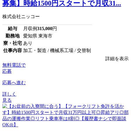
募集】時給1500円スタートで月収31...
株式会社ニッコー
給与
月収例
315,000
円
勤務地
愛知県 東海市
寮・社宅
あり
仕事内容
加工・製造 / 機械系工場 / 交替制
詳細を表示
無料電話で
応募
応募へ進む
詳しく
見る