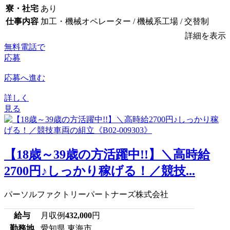
寮・社宅
あり
仕事内容
加工・機械オペレーター / 機械系工場 / 交替制
詳細を表示
無料電話で
応募
応募へ進む
詳しく
見る
【18歳～39歳の方活躍中!!】＼高時給
2700円♪しっかり稼げる！／競技...
パーソルファクトリーパートナーズ株式会社
給与
月収例
432,000
円
勤務地
愛知県 東海市