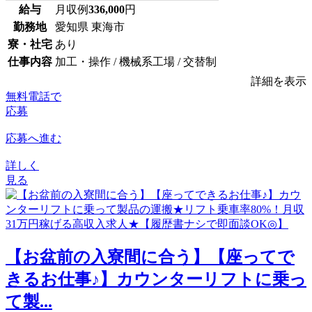
給与
月収例
336,000
円
勤務地
愛知県 東海市
寮・社宅
あり
仕事内容
加工・操作 / 機械系工場 / 交替制
詳細を表示
無料電話で
応募
応募へ進む
詳しく
見る
【お盆前の入寮間に合う】【座ってで
きるお仕事♪】カウンターリフトに乗っ
て製...