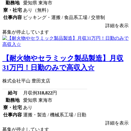
勤務地
愛知県 東海市
寮・社宅
あり（無料）
仕事内容
ピッキング・運搬 / 食品系工場 / 交替制
詳細を表示
募集が停止しています
【耐火物やセラミック製品製造】月収
31万円！日勤のみで高収入☆
株式会社平山 豊田支店
給与
月収例
318,822
円
勤務地
愛知県 東海市
寮・社宅
あり
仕事内容
運搬・製造 / 機械系工場 / 日勤
詳細を表示
募集が停止しています