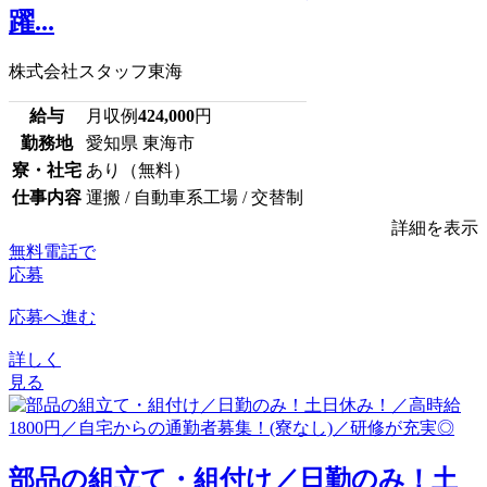
躍...
株式会社スタッフ東海
給与
月収例
424,000
円
勤務地
愛知県 東海市
寮・社宅
あり（無料）
仕事内容
運搬 / 自動車系工場 / 交替制
詳細を表示
無料電話で
応募
応募へ進む
詳しく
見る
部品の組立て・組付け／日勤のみ！土