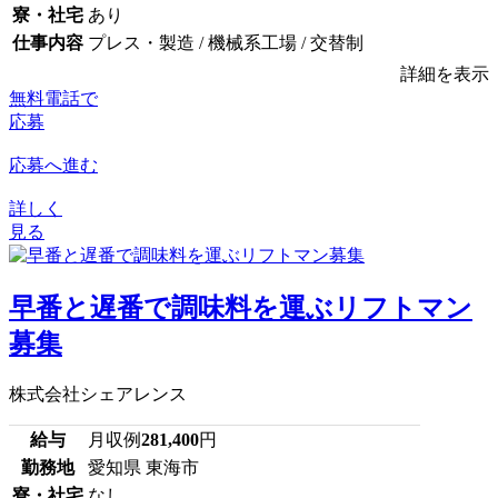
寮・社宅
あり
仕事内容
プレス・製造 / 機械系工場 / 交替制
詳細を表示
無料電話で
応募
応募へ進む
詳しく
見る
早番と遅番で調味料を運ぶリフトマン
募集
株式会社シェアレンス
給与
月収例
281,400
円
勤務地
愛知県 東海市
寮・社宅
なし