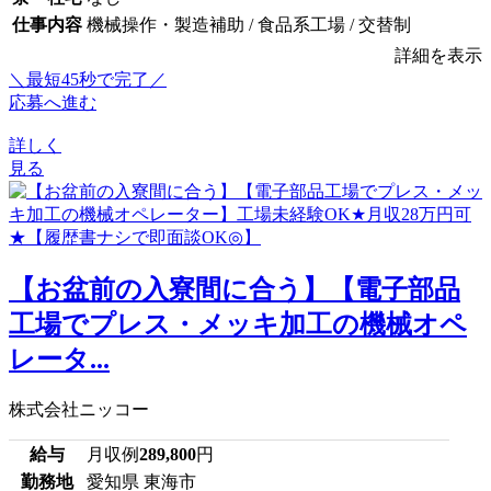
仕事内容
機械操作・製造補助 / 食品系工場 / 交替制
詳細を表示
＼最短45秒で完了／
応募へ進む
詳しく
見る
【お盆前の入寮間に合う】【電子部品
工場でプレス・メッキ加工の機械オペ
レータ...
株式会社ニッコー
給与
月収例
289,800
円
勤務地
愛知県 東海市