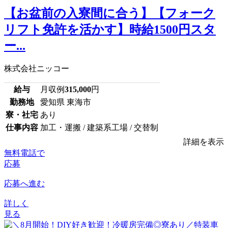
【お盆前の入寮間に合う】【フォーク
リフト免許を活かす】時給1500円スタ
ー...
株式会社ニッコー
給与
月収例
315,000
円
勤務地
愛知県 東海市
寮・社宅
あり
仕事内容
加工・運搬 / 建築系工場 / 交替制
詳細を表示
無料電話で
応募
応募へ進む
詳しく
見る