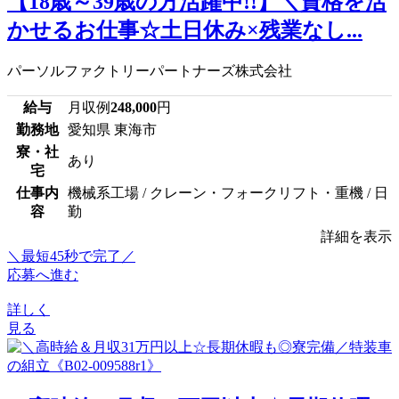
【18歳～39歳の方活躍中!!】＼資格を活
かせるお仕事☆土日休み×残業なし...
パーソルファクトリーパートナーズ株式会社
給与
月収例
248,000
円
勤務地
愛知県 東海市
寮・社
あり
宅
仕事内
機械系工場 / クレーン・フォークリフト・重機 / 日
容
勤
詳細を表示
＼最短45秒で完了／
応募へ進む
詳しく
見る