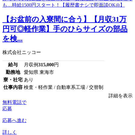
【お盆前の入寮間に合う】【月収31万
円可◎軽作業】手のひらサイズの部品
を検...
株式会社ニッコー
給与
月収例
315,000
円
勤務地
愛知県 東海市
寮・社宅
あり
仕事内容
検査・軽作業 / 自動車系工場 / 交替制
詳細を表示
無料電話で
応募
応募へ進む
詳しく