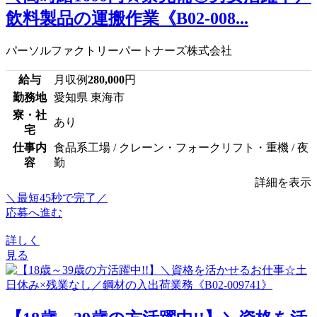
飲料製品の運搬作業《B02-008...
パーソルファクトリーパートナーズ株式会社
給与
月収例
280,000
円
勤務地
愛知県 東海市
寮・社
あり
宅
仕事内
食品系工場 / クレーン・フォークリフト・重機 / 夜
容
勤
詳細を表示
＼最短45秒で完了／
応募へ進む
詳しく
見る