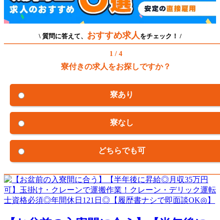
おすすめ求人
\ 質問に答えて、
をチェック！ /
1 / 4
寮付きの求人をお探しですか？
寮あり
寮なし
どちらでも可