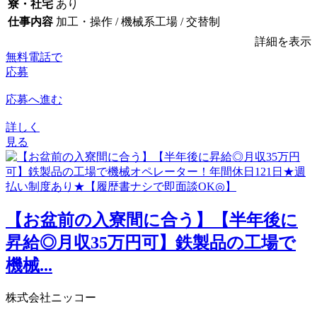
寮・社宅
あり
仕事内容
加工・操作 / 機械系工場 / 交替制
詳細を表示
無料電話で
応募
応募へ進む
詳しく
見る
【お盆前の入寮間に合う】【半年後に
昇給◎月収35万円可】鉄製品の工場で
機械...
株式会社ニッコー