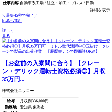
仕事内容
自動車系工場 / 組立・加工・プレス / 日勤
詳細を表示
＼最短45秒で完了／
応募へ進む
詳しく
見る
【お盆前の入寮間に合う】【クレー
ン・デリック運転士資格必須◎】月収
35万円...
株式会社ニッコー
給与
月収例
336,000
円
勤務地
愛知県 東海市