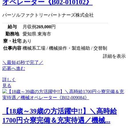
オペレーター《B02-010102》
パーソルファクトリーパートナーズ株式会社
給与
月収例
269,000
円
勤務地
愛知県 東海市
寮・社宅
あり
仕事内容
機械系工場 / 機械操作・製造補助 / 交替制
詳細を表示
＼最短45秒で完了／
応募へ進む
詳しく
見る
【18歳～39歳の方活躍中!!】＼高時給
1700円☆寮完備＆充実待遇／機械...