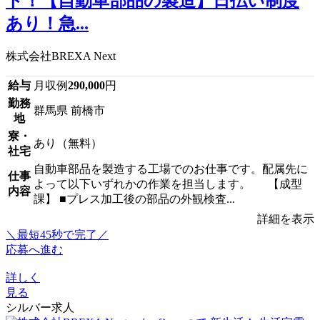
ト！【自動車部品の製造】日払い制度
あり！急...
株式会社BREXA Next
給与
月収例
290,000
円
勤務
群馬県 前橋市
地
寮・
あり（無料）
社宅
自動車部品を製造する工場でのお仕事です。配属先に
仕事
よって以下いずれかの作業を担当します。 【成型
内容
課】 ■プレス加工後の部品の外観検査...
詳細を表示
＼最短45秒で完了／
応募へ進む
詳しく
見る
シルバー求人