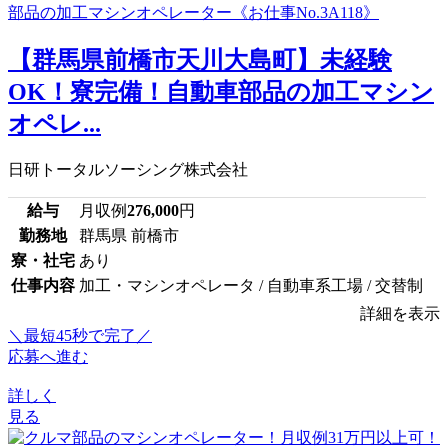
【群馬県前橋市天川大島町】未経験
OK！寮完備！自動車部品の加工マシン
オペレ...
日研トータルソーシング株式会社
給与
月収例
276,000
円
勤務地
群馬県 前橋市
寮・社宅
あり
仕事内容
加工・マシンオペレータ / 自動車系工場 / 交替制
詳細を表示
＼最短45秒で完了／
応募へ進む
詳しく
見る