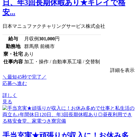
日、年3回長期休暇あり★キレイで格
安...
日本マニュファクチャリングサービス株式会社
給与
月収例
301,000
円
勤務地
群馬県 前橋市
寮・社宅
あり
仕事内容
加工・操作 / 自動車系工場 / 交替制
詳細を表示
＼最短45秒で完了／
応募へ進む
詳しく
見る
手当充実★頑張りが収入に！お休み多