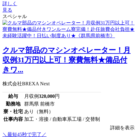
詳しく
見る
スペシャル
クルマ部品のマシンオペレーター！月
収例31万円以上可！寮費無料★備品付
きワ...
株式会社BREXA Next
給与
月収例
320,000
円
勤務地
群馬県 前橋市
寮・社宅
あり（無料）
仕事内容
加工・溶接 / 自動車系工場 / 交替制
詳細を表示
＼最短45秒で完了／