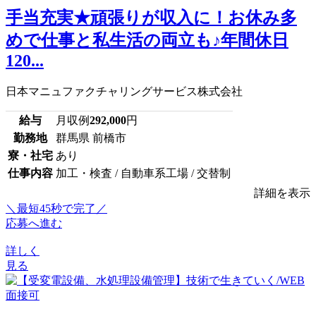
手当充実★頑張りが収入に！お休み多
めで仕事と私生活の両立も♪年間休日
120...
日本マニュファクチャリングサービス株式会社
給与
月収例
292,000
円
勤務地
群馬県 前橋市
寮・社宅
あり
仕事内容
加工・検査 / 自動車系工場 / 交替制
詳細を表示
＼最短45秒で完了／
応募へ進む
詳しく
見る