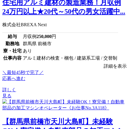
住宅用アルミ建材の製造業務！月収例
24万円以上★20代～50代の男女活躍中...
株式会社BREXA Next
給与
月収例
250,000
円
勤務地
群馬県 前橋市
寮・社宅
あり
仕事内容
アルミ建材の検査・梱包 / 建築系工場 / 交替制
詳細を表示
＼最短45秒で完了／
応募へ進む
詳しく
見る
【群馬県前橋市天川大島町】未経験