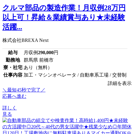
クルマ部品の製造作業！月収例28万円
以上可！昇給＆業績賞与あり★未経験
活躍...
株式会社BREXA Next
給与
月収例
290,000
円
勤務地
群馬県 前橋市
寮・社宅
あり（無料）
仕事内容
加工・マシンオペレータ / 自動車系工場 / 交替制
詳細を表示
＼最短45秒で完了／
応募へ進む
詳しく
見る