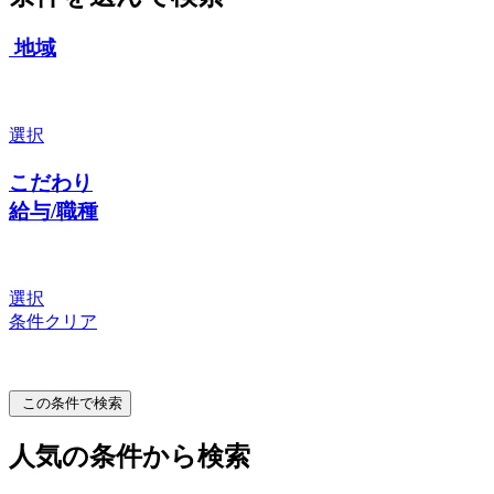
地域
選択
こだわり
給与/職種
選択
条件クリア
この条件で検索
人気の条件から検索