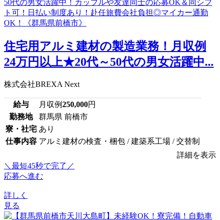
住宅用アルミ建材の製造業務！月収例
24万円以上★20代～50代の男女活躍中...
株式会社BREXA Next
給与
月収例
250,000
円
勤務地
群馬県 前橋市
寮・社宅
あり
仕事内容
アルミ建材の検査・梱包 / 建築系工場 / 交替制
詳細を表示
＼最短45秒で完了／
応募へ進む
詳しく
見る