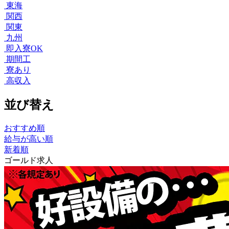
東海
関西
関東
九州
即入寮OK
期間工
寮あり
高収入
並び替え
おすすめ順
給与が高い順
新着順
ゴールド求人