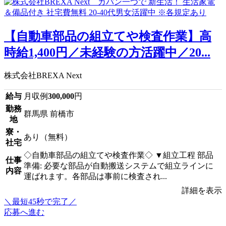
【自動車部品の組立てや検査作業】高
時給1,400円／未経験の方活躍中／20...
株式会社BREXA Next
給与
月収例
300,000
円
勤務
群馬県 前橋市
地
寮・
あり（無料）
社宅
◇自動車部品の組立てや検査作業◇ ▼組立工程 部品
仕事
準備: 必要な部品が自動搬送システムで組立ラインに
内容
運ばれます。各部品は事前に検査され...
詳細を表示
＼最短45秒で完了／
応募へ進む