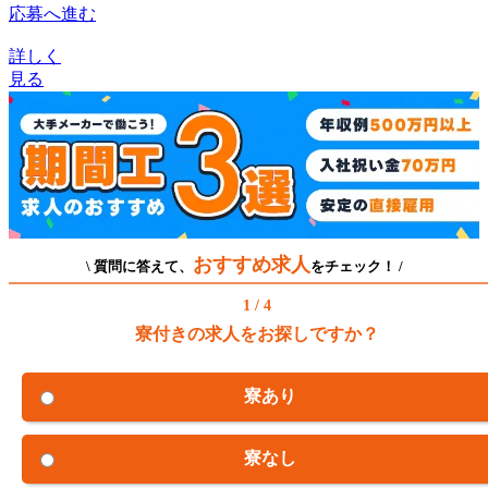
応募へ進む
詳しく
見る
おすすめ求人
\ 質問に答えて、
をチェック！ /
1 / 4
寮付きの求人をお探しですか？
寮あり
寮なし