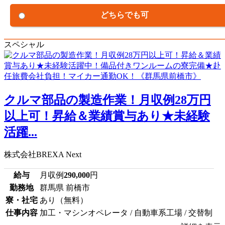
どちらでも可
スペシャル
クルマ部品の製造作業！月収例28万円
以上可！昇給＆業績賞与あり★未経験
活躍...
株式会社BREXA Next
給与
月収例
290,000
円
勤務地
群馬県 前橋市
寮・社宅
あり（無料）
仕事内容
加工・マシンオペレータ / 自動車系工場 / 交替制