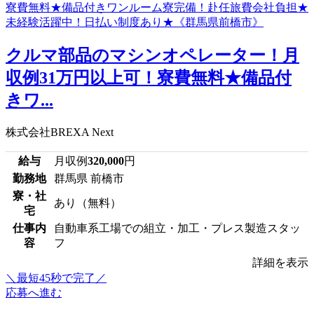
クルマ部品のマシンオペレーター！月
収例31万円以上可！寮費無料★備品付
きワ...
株式会社BREXA Next
給与
月収例
320,000
円
勤務地
群馬県 前橋市
寮・社
あり（無料）
宅
仕事内
自動車系工場での組立・加工・プレス製造スタッ
容
フ
詳細を表示
＼最短45秒で完了／
応募へ進む