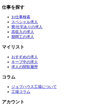
仕事を探す
お仕事検索
スペシャル求人
寮/社宅ありの求人
高収入の求人
期間工の求人
マイリスト
おすすめの求人
キープ中の求人
求人の閲覧履歴
コラム
ジョブハウス工場について
工場コラム
アカウント