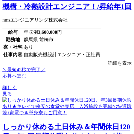
機構・冷熱設計エンジニア！/昇給年1回
nmsエンジニアリング株式会社
給与
年収例
3,600,000
円
勤務地
群馬県 前橋市
寮・社宅
あり
仕事内容
自動販売機設計エンジニア・正社員
詳細を表示
＼最短45秒で完了／
応募へ進む
詳しく
見る
しっかり休める土日休み＆年間休日120