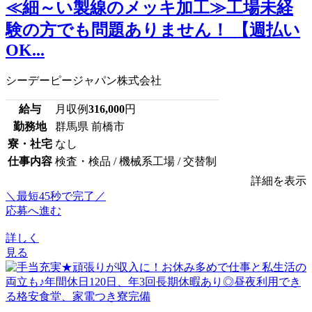
≪細～い製線のメッキ加工≫工場未経
験の方でも問題ありません！ 【週払い
OK...
シーデーピージャパン株式会社
給与
月収例
316,000
円
勤務地
群馬県 前橋市
寮・社宅
なし
仕事内容
検査・検品 / 機械系工場 / 交替制
詳細を表示
＼最短45秒で完了／
応募へ進む
詳しく
見る