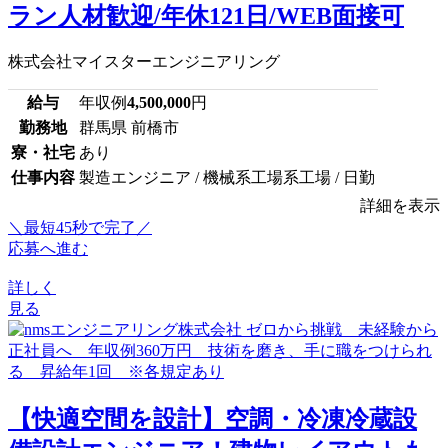
ラン人材歓迎/年休121日/WEB面接可
株式会社マイスターエンジニアリング
給与
年収例
4,500,000
円
勤務地
群馬県 前橋市
寮・社宅
あり
仕事内容
製造エンジニア / 機械系工場系工場 / 日勤
詳細を表示
＼最短45秒で完了／
応募へ進む
詳しく
見る
【快適空間を設計】空調・冷凍冷蔵設