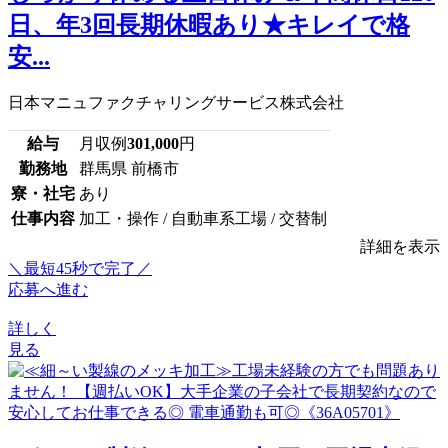
日、年3回長期休暇あり★キレイで格
安...
日本マニュファクチャリングサービス株式会社
給与
月収例
301,000
円
勤務地
群馬県 前橋市
寮・社宅
あり
仕事内容
加工・操作 / 自動車系工場 / 交替制
詳細を表示
＼最短45秒で完了／
応募へ進む
詳しく
見る