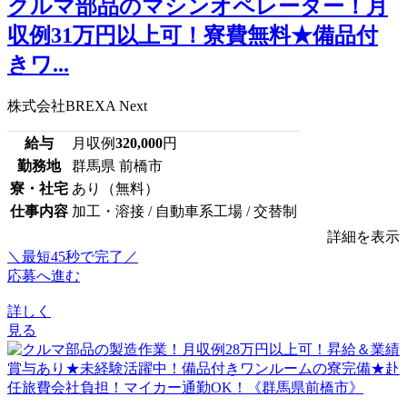
クルマ部品のマシンオペレーター！月
収例31万円以上可！寮費無料★備品付
きワ...
株式会社BREXA Next
給与
月収例
320,000
円
勤務地
群馬県 前橋市
寮・社宅
あり（無料）
仕事内容
加工・溶接 / 自動車系工場 / 交替制
詳細を表示
＼最短45秒で完了／
応募へ進む
詳しく
見る