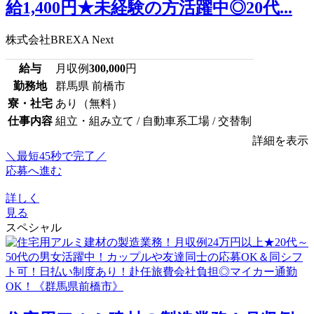
給1,400円★未経験の方活躍中◎20代...
株式会社BREXA Next
給与
月収例
300,000
円
勤務地
群馬県 前橋市
寮・社宅
あり（無料）
仕事内容
組立・組み立て / 自動車系工場 / 交替制
詳細を表示
＼最短45秒で完了／
応募へ進む
詳しく
見る
スペシャル