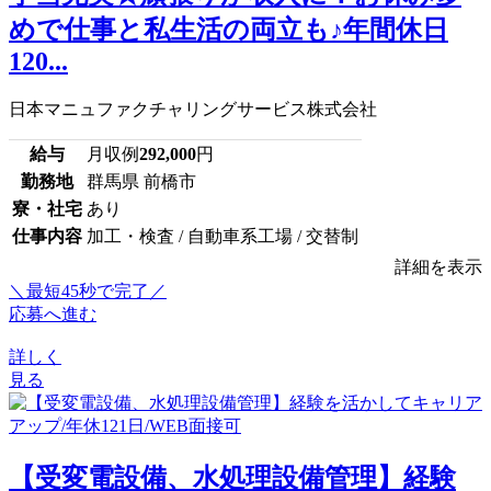
めで仕事と私生活の両立も♪年間休日
120...
日本マニュファクチャリングサービス株式会社
給与
月収例
292,000
円
勤務地
群馬県 前橋市
寮・社宅
あり
仕事内容
加工・検査 / 自動車系工場 / 交替制
詳細を表示
＼最短45秒で完了／
応募へ進む
詳しく
見る
【受変電設備、水処理設備管理】経験