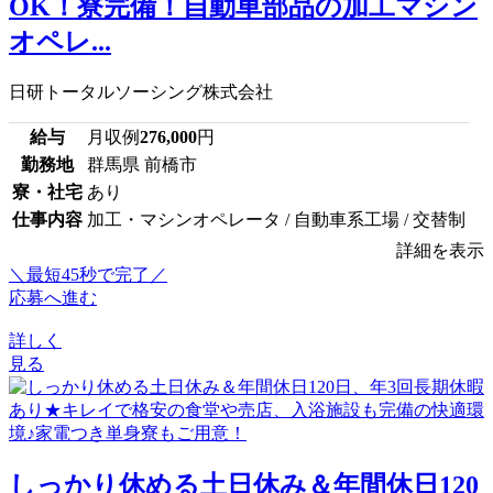
OK！寮完備！自動車部品の加工マシン
オペレ...
日研トータルソーシング株式会社
給与
月収例
276,000
円
勤務地
群馬県 前橋市
寮・社宅
あり
仕事内容
加工・マシンオペレータ / 自動車系工場 / 交替制
詳細を表示
＼最短45秒で完了／
応募へ進む
詳しく
見る
しっかり休める土日休み＆年間休日120