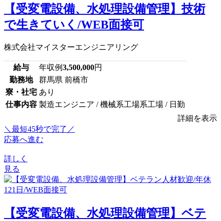
【受変電設備、水処理設備管理】技術
で生きていく/WEB面接可
株式会社マイスターエンジニアリング
給与
年収例
3,500,000
円
勤務地
群馬県 前橋市
寮・社宅
あり
仕事内容
製造エンジニア / 機械系工場系工場 / 日勤
詳細を表示
＼最短45秒で完了／
応募へ進む
詳しく
見る
【受変電設備、水処理設備管理】ベテ