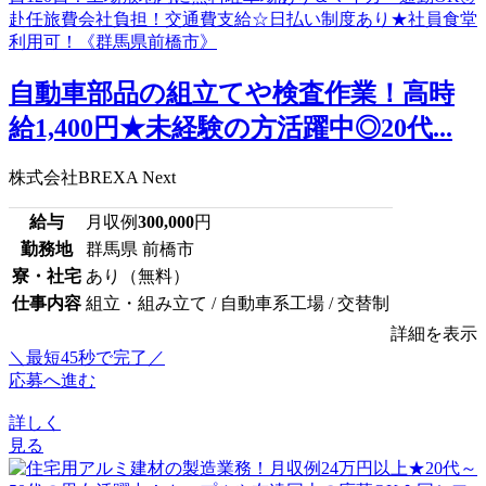
自動車部品の組立てや検査作業！高時
給1,400円★未経験の方活躍中◎20代...
株式会社BREXA Next
給与
月収例
300,000
円
勤務地
群馬県 前橋市
寮・社宅
あり（無料）
仕事内容
組立・組み立て / 自動車系工場 / 交替制
詳細を表示
＼最短45秒で完了／
応募へ進む
詳しく
見る