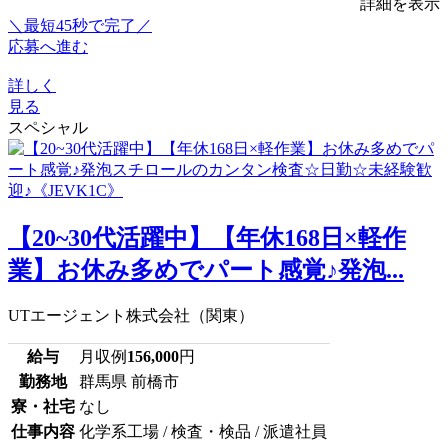
詳細を表示
＼最短45秒で完了／
応募へ進む
詳しく
見る
スペシャル
【20~30代活躍中】【年休168日×軽作
業】お休み多めでパート感覚♪発泡...
UTエージェント株式会社（関東）
給与
月収例
156,000
円
勤務地
群馬県 前橋市
寮・社宅
なし
仕事内容
化学系工場 / 検査・検品 / 派遣社員