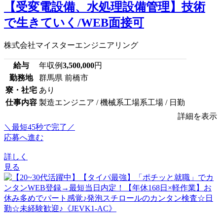
【受変電設備、水処理設備管理】技術
で生きていく/WEB面接可
株式会社マイスターエンジニアリング
給与
年収例
3,500,000
円
勤務地
群馬県 前橋市
寮・社宅
あり
仕事内容
製造エンジニア / 機械系工場系工場 / 日勤
詳細を表示
＼最短45秒で完了／
応募へ進む
詳しく
見る