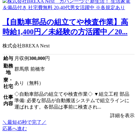
【自動車部品の組立てや検査作業】高
時給1,400円／未経験の方活躍中／20...
株式会社BREXA Next
給与
月収例
300,000
円
勤務
群馬県 前橋市
地
寮・
あり（無料）
社宅
◇自動車部品の組立てや検査作業◇ ▼組立工程 部品
仕事
準備: 必要な部品が自動搬送システムで組立ラインに
内容
運ばれます。各部品は事前に検査され...
詳細を表示
＼最短45秒で完了／
応募へ進む