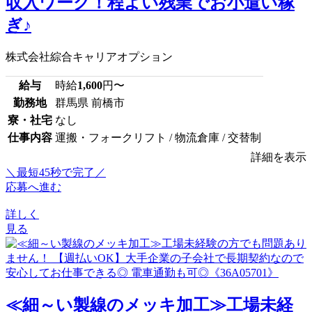
収入ワーク！程よい残業でお小遣い稼
ぎ♪
株式会社綜合キャリアオプション
給与
時給
1,600
円〜
勤務地
群馬県 前橋市
寮・社宅
なし
仕事内容
運搬・フォークリフト / 物流倉庫 / 交替制
詳細を表示
＼最短45秒で完了／
応募へ進む
詳しく
見る
≪細～い製線のメッキ加工≫工場未経