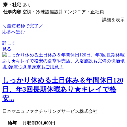
寮・社宅
あり
仕事内容
空調・冷凍設備設計エンジニア・正社員
詳細を表示
＼最短45秒で完了／
応募へ進む
詳しく
見る
しっかり休める土日休み＆年間休日120
日、年3回長期休暇あり★キレイで格
安...
日本マニュファクチャリングサービス株式会社
給与
月収例
301,000
円