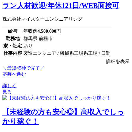
ラン人材歓迎/年休121日/WEB面接可
株式会社マイスターエンジニアリング
給与
年収例
4,500,000
円
勤務地
群馬県 前橋市
寮・社宅
あり
仕事内容
製造エンジニア / 機械系工場系工場 / 日勤
詳細を表示
＼最短45秒で完了／
応募へ進む
詳しく
見る
【未経験の方も安心◎】高収入でしっ
かり稼ぐ！