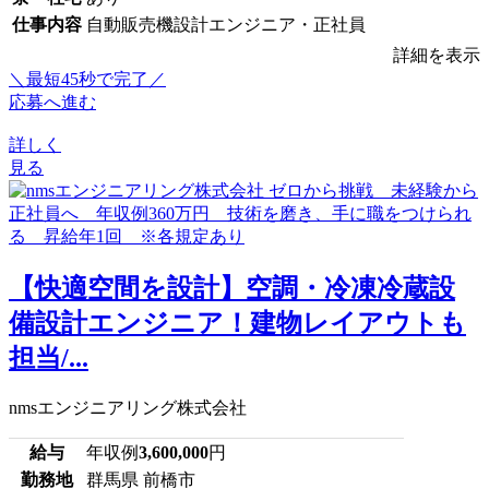
仕事内容
自動販売機設計エンジニア・正社員
詳細を表示
＼最短45秒で完了／
応募へ進む
詳しく
見る
【快適空間を設計】空調・冷凍冷蔵設
備設計エンジニア！建物レイアウトも
担当/...
nmsエンジニアリング株式会社
給与
年収例
3,600,000
円
勤務地
群馬県 前橋市