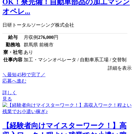
OK！寮完備！自動車部品の加工マシン
オペレ...
日研トータルソーシング株式会社
給与
月収例
276,000
円
勤務地
群馬県 前橋市
寮・社宅
あり
仕事内容
加工・マシンオペレータ / 自動車系工場 / 交替制
詳細を表示
＼最短45秒で完了／
応募へ進む
詳しく
見る
【経験者向けマイスターワーク！】高