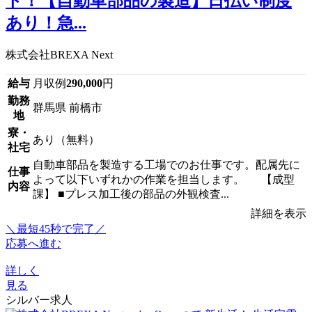
ト！【自動車部品の製造】日払い制度
あり！急...
株式会社BREXA Next
給与
月収例
290,000
円
勤務
群馬県 前橋市
地
寮・
あり（無料）
社宅
自動車部品を製造する工場でのお仕事です。配属先に
仕事
よって以下いずれかの作業を担当します。 【成型
内容
課】 ■プレス加工後の部品の外観検査...
詳細を表示
＼最短45秒で完了／
応募へ進む
詳しく
見る
シルバー求人