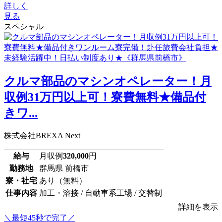
詳しく
見る
スペシャル
クルマ部品のマシンオペレーター！月
収例31万円以上可！寮費無料★備品付
きワ...
株式会社BREXA Next
給与
月収例
320,000
円
勤務地
群馬県 前橋市
寮・社宅
あり（無料）
仕事内容
加工・溶接 / 自動車系工場 / 交替制
詳細を表示
＼最短45秒で完了／