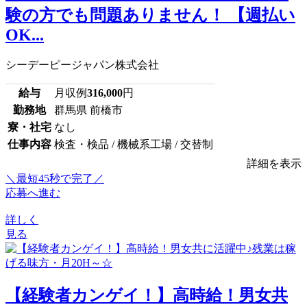
験の方でも問題ありません！ 【週払い
OK...
シーデーピージャパン株式会社
給与
月収例
316,000
円
勤務地
群馬県 前橋市
寮・社宅
なし
仕事内容
検査・検品 / 機械系工場 / 交替制
詳細を表示
＼最短45秒で完了／
応募へ進む
詳しく
見る
【経験者カンゲイ！】高時給！男女共