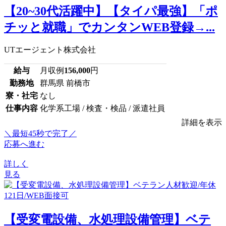
【20~30代活躍中】【タイパ最強】「ポ
チッと就職」でカンタンWEB登録→...
UTエージェント株式会社
給与
月収例
156,000
円
勤務地
群馬県 前橋市
寮・社宅
なし
仕事内容
化学系工場 / 検査・検品 / 派遣社員
詳細を表示
＼最短45秒で完了／
応募へ進む
詳しく
見る
【受変電設備、水処理設備管理】ベテ