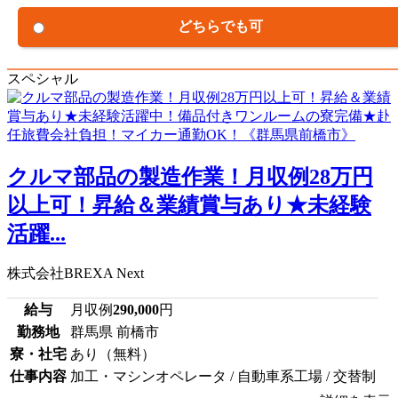
どちらでも可
スペシャル
クルマ部品の製造作業！月収例28万円
以上可！昇給＆業績賞与あり★未経験
活躍...
株式会社BREXA Next
給与
月収例
290,000
円
勤務地
群馬県 前橋市
寮・社宅
あり（無料）
仕事内容
加工・マシンオペレータ / 自動車系工場 / 交替制