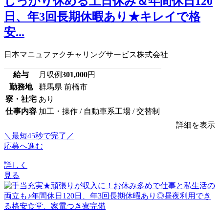
しっかり休める土日休み＆年間休日120
日、年3回長期休暇あり★キレイで格
安...
日本マニュファクチャリングサービス株式会社
給与
月収例
301,000
円
勤務地
群馬県 前橋市
寮・社宅
あり
仕事内容
加工・操作 / 自動車系工場 / 交替制
詳細を表示
＼最短45秒で完了／
応募へ進む
詳しく
見る