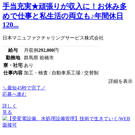
手当充実★頑張りが収入に！お休み多
めで仕事と私生活の両立も♪年間休日
120...
日本マニュファクチャリングサービス株式会社
給与
月収例
292,000
円
勤務地
群馬県 前橋市
寮・社宅
あり
仕事内容
加工・検査 / 自動車系工場 / 交替制
詳細を表示
＼最短45秒で完了／
応募へ進む
詳しく
見る