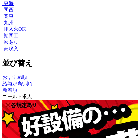
東海
関西
関東
九州
即入寮OK
期間工
寮あり
高収入
並び替え
おすすめ順
給与が高い順
新着順
ゴールド求人