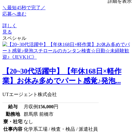
詳細を表示
＼最短45秒で完了／
応募へ進む
詳しく
見る
スペシャル
【20~30代活躍中】【年休168日×軽作
業】お休み多めでパート感覚♪発泡...
UTエージェント株式会社
給与
月収例
156,000
円
勤務地
群馬県 前橋市
寮・社宅
なし
仕事内容
化学系工場 / 検査・検品 / 派遣社員