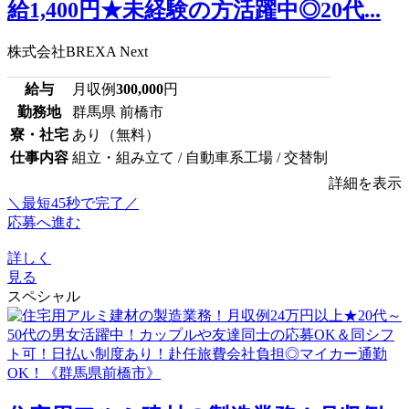
給1,400円★未経験の方活躍中◎20代...
株式会社BREXA Next
給与
月収例
300,000
円
勤務地
群馬県 前橋市
寮・社宅
あり（無料）
仕事内容
組立・組み立て / 自動車系工場 / 交替制
詳細を表示
＼最短45秒で完了／
応募へ進む
詳しく
見る
スペシャル