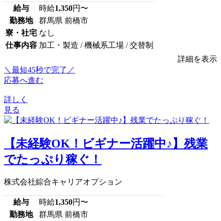
給与
時給
1,350
円〜
勤務地
群馬県 前橋市
寮・社宅
なし
仕事内容
加工・製造 / 機械系工場 / 交替制
詳細を表示
＼最短45秒で完了／
応募へ進む
詳しく
見る
【未経験OK！ビギナー活躍中♪】残業
でたっぷり稼ぐ！
株式会社綜合キャリアオプション
給与
時給
1,350
円〜
勤務地
群馬県 前橋市