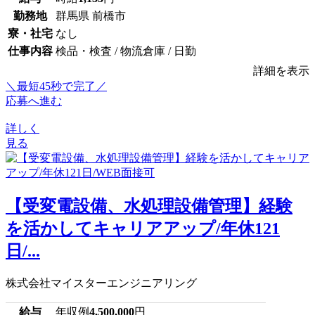
勤務地
群馬県 前橋市
寮・社宅
なし
仕事内容
検品・検査 / 物流倉庫 / 日勤
詳細を表示
＼最短45秒で完了／
応募へ進む
詳しく
見る
【受変電設備、水処理設備管理】経験
を活かしてキャリアアップ/年休121
日/...
株式会社マイスターエンジニアリング
給与
年収例
4,500,000
円