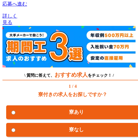
応募へ進む
詳しく
見る
おすすめ求人
\ 質問に答えて、
をチェック！ /
1 / 4
寮付きの求人をお探しですか？
寮あり
寮なし