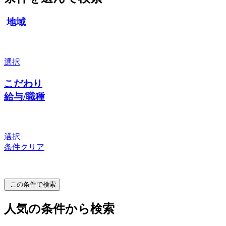
地域
選択
こだわり
給与/職種
選択
条件クリア
この条件で検索
人気の条件から検索