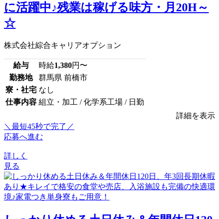
に活躍中♪残業は稼げる味方・月20H～
☆
株式会社綜合キャリアオプション
給与
時給
1,380
円〜
勤務地
群馬県 前橋市
寮・社宅
なし
仕事内容
組立・加工 / 化学系工場 / 日勤
詳細を表示
＼最短45秒で完了／
応募へ進む
詳しく
見る