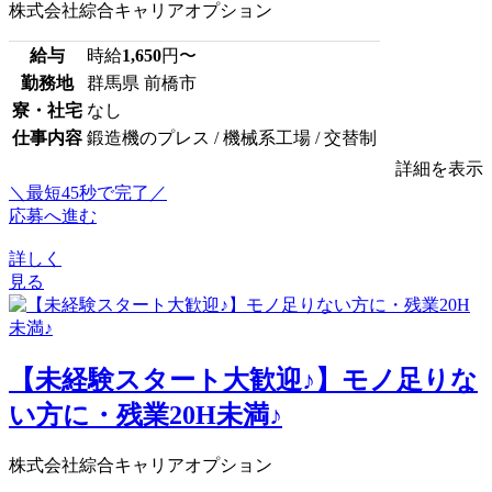
株式会社綜合キャリアオプション
給与
時給
1,650
円〜
勤務地
群馬県 前橋市
寮・社宅
なし
仕事内容
鍛造機のプレス / 機械系工場 / 交替制
詳細を表示
＼最短45秒で完了／
応募へ進む
詳しく
見る
【未経験スタート大歓迎♪】モノ足りな
い方に・残業20H未満♪
株式会社綜合キャリアオプション