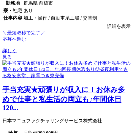
勤務地
群馬県 前橋市
寮・社宅
あり
仕事内容
加工・操作 / 自動車系工場 / 交替制
詳細を表示
＼最短45秒で完了／
応募へ進む
詳しく
見る
手当充実★頑張りが収入に！お休み多
めで仕事と私生活の両立も♪年間休日
120...
日本マニュファクチャリングサービス株式会社
給与
月収例
292,000
円