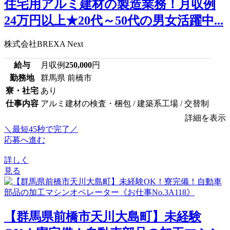
住宅用アルミ建材の製造業務！月収例
24万円以上★20代～50代の男女活躍中...
株式会社BREXA Next
給与
月収例
250,000
円
勤務地
群馬県 前橋市
寮・社宅
あり
仕事内容
アルミ建材の検査・梱包 / 建築系工場 / 交替制
詳細を表示
＼最短45秒で完了／
応募へ進む
詳しく
見る
【群馬県前橋市天川大島町】未経験