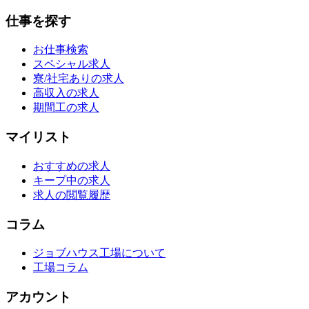
仕事を探す
お仕事検索
スペシャル求人
寮/社宅ありの求人
高収入の求人
期間工の求人
マイリスト
おすすめの求人
キープ中の求人
求人の閲覧履歴
コラム
ジョブハウス工場について
工場コラム
アカウント