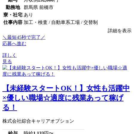
勤務地
群馬県 前橋市
寮・社宅
あり
仕事内容
加工・検査 / 自動車系工場 / 交替制
詳細を表示
＼最短45秒で完了／
応募へ進む
詳しく
見る
【未経験スタートOK！】女性も活躍中
×優しい職場☆適度に残業あって稼げ
る！
株式会社綜合キャリアオプション
給与
時給
1,133
円〜