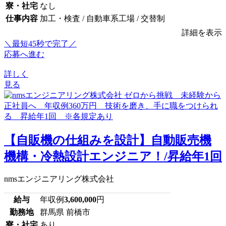
寮・社宅
なし
仕事内容
加工・検査 / 自動車系工場 / 交替制
詳細を表示
＼最短45秒で完了／
応募へ進む
詳しく
見る
【自販機の仕組みを設計】自動販売機
機構・冷熱設計エンジニア！/昇給年1回
nmsエンジニアリング株式会社
給与
年収例
3,600,000
円
勤務地
群馬県 前橋市
寮・社宅
あり