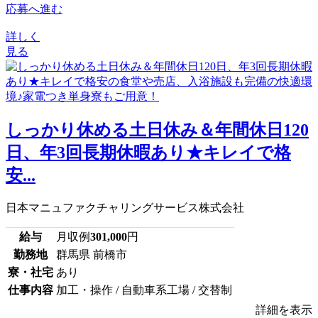
応募へ進む
詳しく
見る
しっかり休める土日休み＆年間休日120
日、年3回長期休暇あり★キレイで格
安...
日本マニュファクチャリングサービス株式会社
給与
月収例
301,000
円
勤務地
群馬県 前橋市
寮・社宅
あり
仕事内容
加工・操作 / 自動車系工場 / 交替制
詳細を表示