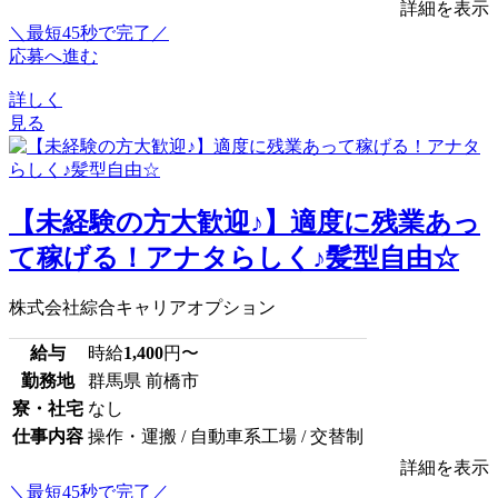
詳細を表示
＼最短45秒で完了／
応募へ進む
詳しく
見る
【未経験の方大歓迎♪】適度に残業あっ
て稼げる！アナタらしく♪髪型自由☆
株式会社綜合キャリアオプション
給与
時給
1,400
円〜
勤務地
群馬県 前橋市
寮・社宅
なし
仕事内容
操作・運搬 / 自動車系工場 / 交替制
詳細を表示
＼最短45秒で完了／