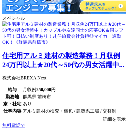
スペシャル
住宅用アルミ建材の製造業務！月収例
24万円以上★20代～50代の男女活躍中...
株式会社BREXA Next
給与
月収例
250,000
円
勤務地
群馬県 前橋市
寮・社宅
あり
仕事内容
アルミ建材の検査・梱包 / 建築系工場 / 交替制
詳細を表示
無料電話で