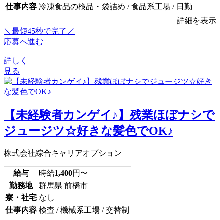
仕事内容
冷凍食品の検品・袋詰め / 食品系工場 / 日勤
詳細を表示
＼最短45秒で完了／
応募へ進む
詳しく
見る
【未経験者カンゲイ♪】残業ほぼナシで
ジュージツ☆好きな髪色でOK♪
株式会社綜合キャリアオプション
給与
時給
1,400
円〜
勤務地
群馬県 前橋市
寮・社宅
なし
仕事内容
検査 / 機械系工場 / 交替制