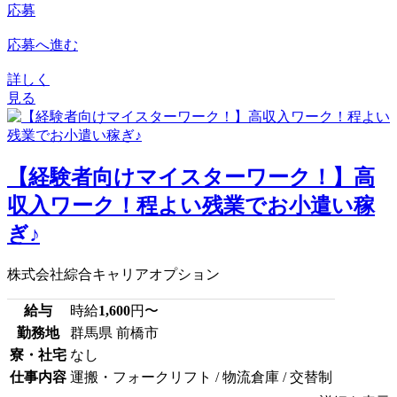
応募
応募へ進む
詳しく
見る
【経験者向けマイスターワーク！】高
収入ワーク！程よい残業でお小遣い稼
ぎ♪
株式会社綜合キャリアオプション
給与
時給
1,600
円〜
勤務地
群馬県 前橋市
寮・社宅
なし
仕事内容
運搬・フォークリフト / 物流倉庫 / 交替制