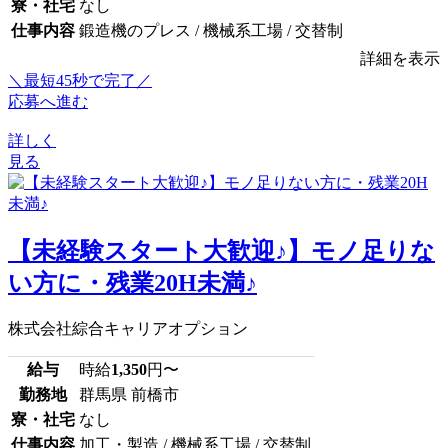
寮・社宅
なし
仕事内容
鍛造機のプレス / 機械系工場 / 交替制
詳細を表示
＼最短45秒で完了／
応募へ進む
詳しく
見る
【未経験スタート大歓迎♪】モノ足りな
い方に・残業20H未満♪
株式会社綜合キャリアオプション
給与
時給
1,350
円〜
勤務地
群馬県 前橋市
寮・社宅
なし
仕事内容
加工・製造 / 機械系工場 / 交替制