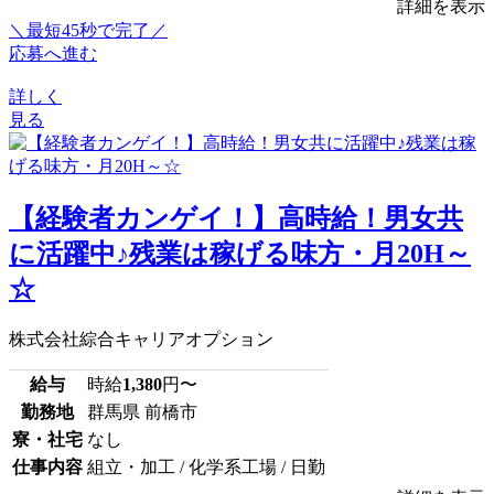
詳細を表示
＼最短45秒で完了／
応募へ進む
詳しく
見る
【経験者カンゲイ！】高時給！男女共
に活躍中♪残業は稼げる味方・月20H～
☆
株式会社綜合キャリアオプション
給与
時給
1,380
円〜
勤務地
群馬県 前橋市
寮・社宅
なし
仕事内容
組立・加工 / 化学系工場 / 日勤