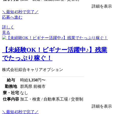
詳細を表示
＼最短45秒で完了／
応募へ進む
詳しく
見る
【未経験OK！ビギナー活躍中♪】残業
でたっぷり稼ぐ！
株式会社綜合キャリアオプション
給与
時給
1,350
円〜
勤務地
群馬県 前橋市
寮・社宅
なし
仕事内容
加工・検査 / 自動車系工場 / 交替制
詳細を表示
＼最短45秒で完了／