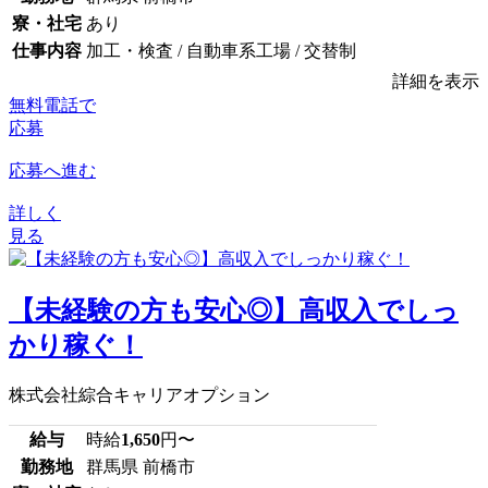
寮・社宅
あり
仕事内容
加工・検査 / 自動車系工場 / 交替制
詳細を表示
無料電話で
応募
応募へ進む
詳しく
見る
【未経験の方も安心◎】高収入でしっ
かり稼ぐ！
株式会社綜合キャリアオプション
給与
時給
1,650
円〜
勤務地
群馬県 前橋市