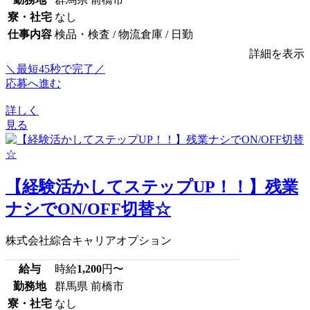
寮・社宅
なし
仕事内容
検品・検査 / 物流倉庫 / 日勤
詳細を表示
＼最短45秒で完了／
応募へ進む
詳しく
見る
【経験活かしてステップUP！！】残業
ナシでON/OFF切替☆
株式会社綜合キャリアオプション
給与
時給
1,200
円〜
勤務地
群馬県 前橋市
寮・社宅
なし