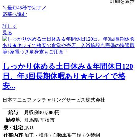
詳細を表示
＼最短45秒で完了／
応募へ進む
詳しく
見る
しっかり休める土日休み＆年間休日120
日、年3回長期休暇あり★キレイで格
安...
日本マニュファクチャリングサービス株式会社
給与
月収例
301,000
円
勤務地
群馬県 前橋市
寮・社宅
あり
仕事内容
加工・操作 / 自動車系工場 / 交替制