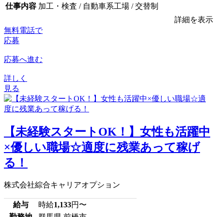
仕事内容
加工・検査 / 自動車系工場 / 交替制
詳細を表示
無料電話で
応募
応募へ進む
詳しく
見る
【未経験スタートOK！】女性も活躍中
×優しい職場☆適度に残業あって稼げ
る！
株式会社綜合キャリアオプション
給与
時給
1,133
円〜
勤務地
群馬県 前橋市