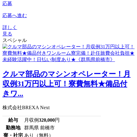
応募
応募へ進む
詳しく
見る
スペシャル
クルマ部品のマシンオペレーター！月
収例31万円以上可！寮費無料★備品付
きワ...
株式会社BREXA Next
給与
月収例
320,000
円
勤務地
群馬県 前橋市
寮・社宅
あり（無料）