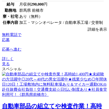
給与
月収例
290,000
円
勤務地
群馬県 前橋市
寮・社宅
あり（無料）
仕事内容
加工・マシンオペレータ / 自動車系工場 / 交替制
詳細を表示
無料電話で
応募
応募へ進む
詳しく
見る
スペシャル
自動車部品の組立てや検査作業！高時