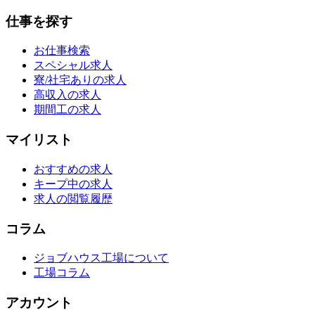
仕事を探す
お仕事検索
スペシャル求人
寮/社宅ありの求人
高収入の求人
期間工の求人
マイリスト
おすすめの求人
キープ中の求人
求人の閲覧履歴
コラム
ジョブハウス工場について
工場コラム
アカウント