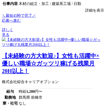
仕事内容
木材の組立・加工 / 建築系工場 / 日勤
詳細を表示
＼最短45秒で完了／
応募へ進む
詳しく
見る
【未経験の方大歓迎♪】女性も活躍中×
優しい職場☆ガッツリ稼げる残業月
20H以上！
株式会社綜合キャリアオプション
給与
時給
1,200
円〜
勤務地
群馬県 前橋市
寮・社宅
なし