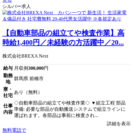
見る
シルバー求人
【自動車部品の組立てや検査作業】高
時給1,400円／未経験の方活躍中／20...
株式会社BREXA Next
給与
月収例
300,000
円
勤務
群馬県 前橋市
地
寮・
あり（無料）
社宅
◇自動車部品の組立てや検査作業◇ ▼組立工程 部品
仕事
準備: 必要な部品が自動搬送システムで組立ラインに
内容
運ばれます。各部品は事前に検査され...
詳細を表示
無料電話で