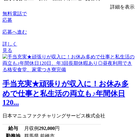
詳細を表示
無料電話で
応募
応募へ進む
詳しく
見る
手当充実★頑張りが収入に！お休み多
めで仕事と私生活の両立も♪年間休日
120...
日本マニュファクチャリングサービス株式会社
給与
月収例
292,000
円
勤務地
群馬県 前橋市