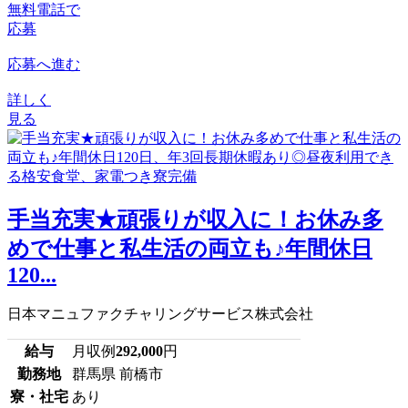
無料電話で
応募
応募へ進む
詳しく
見る
手当充実★頑張りが収入に！お休み多
めで仕事と私生活の両立も♪年間休日
120...
日本マニュファクチャリングサービス株式会社
給与
月収例
292,000
円
勤務地
群馬県 前橋市
寮・社宅
あり