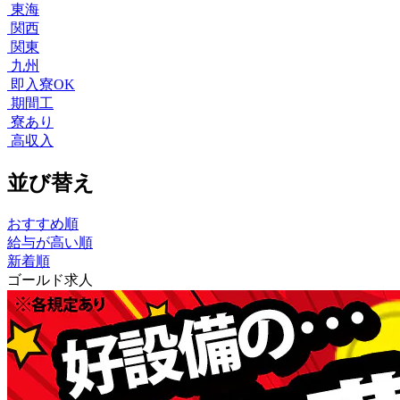
東海
関西
関東
九州
即入寮OK
期間工
寮あり
高収入
並び替え
おすすめ順
給与が高い順
新着順
ゴールド求人