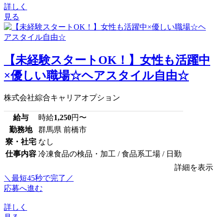
詳しく
見る
【未経験スタートOK！】女性も活躍中
×優しい職場☆ヘアスタイル自由☆
株式会社綜合キャリアオプション
給与
時給
1,250
円〜
勤務地
群馬県 前橋市
寮・社宅
なし
仕事内容
冷凍食品の検品・加工 / 食品系工場 / 日勤
詳細を表示
＼最短45秒で完了／
応募へ進む
詳しく