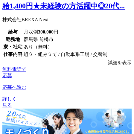
給1,400円★未経験の方活躍中◎20代...
株式会社BREXA Next
給与
月収例
300,000
円
勤務地
群馬県 前橋市
寮・社宅
あり（無料）
仕事内容
組立・組み立て / 自動車系工場 / 交替制
詳細を表示
無料電話で
応募
応募へ進む
詳しく
見る