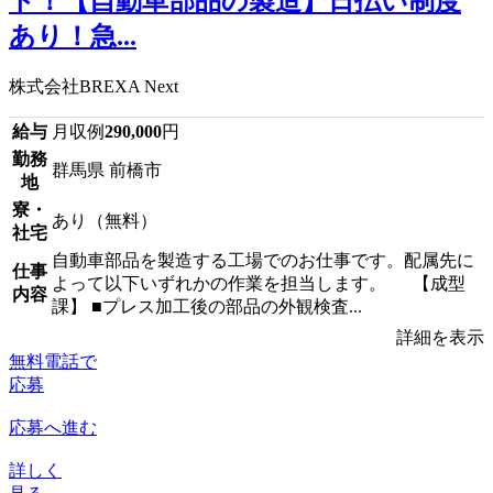
ト！【自動車部品の製造】日払い制度
あり！急...
株式会社BREXA Next
給与
月収例
290,000
円
勤務
群馬県 前橋市
地
寮・
あり（無料）
社宅
自動車部品を製造する工場でのお仕事です。配属先に
仕事
よって以下いずれかの作業を担当します。 【成型
内容
課】 ■プレス加工後の部品の外観検査...
詳細を表示
無料電話で
応募
応募へ進む
詳しく