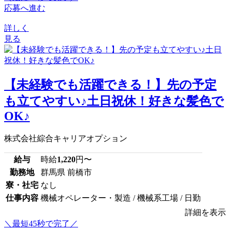
応募へ進む
詳しく
見る
【未経験でも活躍できる！】先の予定
も立てやすい♪土日祝休！好きな髪色で
OK♪
株式会社綜合キャリアオプション
給与
時給
1,220
円〜
勤務地
群馬県 前橋市
寮・社宅
なし
仕事内容
機械オペレーター・製造 / 機械系工場 / 日勤
詳細を表示
＼最短45秒で完了／