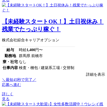
見る
【未経験スタートOK！】土日祝休み！
残業でたっぷり稼ぐ！
株式会社綜合キャリアオプション
給与
時給
1,400
円〜
勤務地
群馬県 前橋市
寮・社宅
なし
仕事内容
検査・梱包 / 建築系工場 / 交替制
詳細を表示
＼最短45秒で完了／
応募へ進む
詳しく
見る