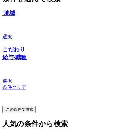
地域
選択
こだわり
給与/職種
選択
条件クリア
この条件で検索
人気の条件から検索