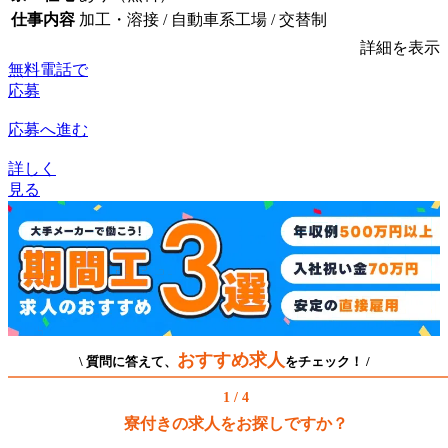
仕事内容
加工・溶接 / 自動車系工場 / 交替制
詳細を表示
無料電話で
応募
応募へ進む
詳しく
見る
おすすめ求人
\ 質問に答えて、
をチェック！ /
1 / 4
寮付きの求人をお探しですか？