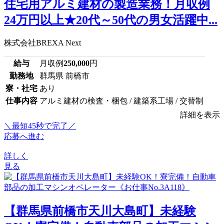
住宅用アルミ建材の製造業務！月収例
24万円以上★20代～50代の男女活躍中...
株式会社BREXA Next
給与
月収例
250,000
円
勤務地
群馬県 前橋市
寮・社宅
あり
仕事内容
アルミ建材の検査・梱包 / 建築系工場 / 交替制
詳細を表示
＼最短45秒で完了／
応募へ進む
詳しく
見る
【群馬県前橋市天川大島町】未経験