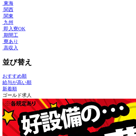
東海
関西
関東
九州
即入寮OK
期間工
寮あり
高収入
並び替え
おすすめ順
給与が高い順
新着順
ゴールド求人