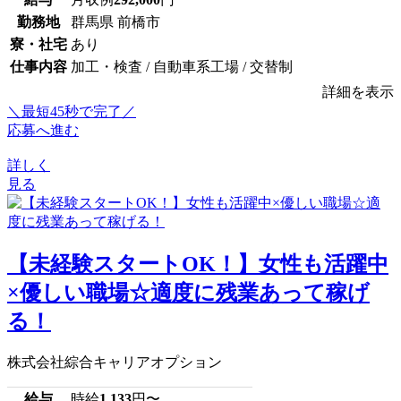
勤務地
群馬県 前橋市
寮・社宅
あり
仕事内容
加工・検査 / 自動車系工場 / 交替制
詳細を表示
＼最短45秒で完了／
応募へ進む
詳しく
見る
【未経験スタートOK！】女性も活躍中
×優しい職場☆適度に残業あって稼げ
る！
株式会社綜合キャリアオプション
給与
時給
1,133
円〜