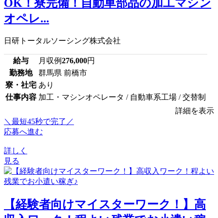
OK！寮完備！自動車部品の加工マシン
オペレ...
日研トータルソーシング株式会社
給与
月収例
276,000
円
勤務地
群馬県 前橋市
寮・社宅
あり
仕事内容
加工・マシンオペレータ / 自動車系工場 / 交替制
詳細を表示
＼最短45秒で完了／
応募へ進む
詳しく
見る
【経験者向けマイスターワーク！】高