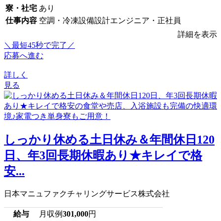
寮・社宅
あり
仕事内容
空調・冷凍設備設計エンジニア・正社員
詳細を表示
＼最短45秒で完了／
応募へ進む
詳しく
見る
しっかり休める土日休み＆年間休日120
日、年3回長期休暇あり★キレイで格
安...
日本マニュファクチャリングサービス株式会社
給与
月収例
301,000
円