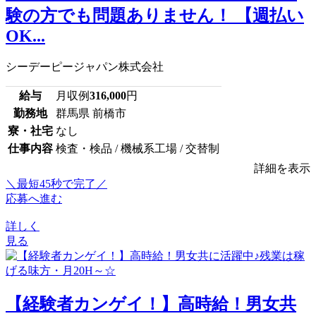
験の方でも問題ありません！ 【週払い
OK...
シーデーピージャパン株式会社
給与
月収例
316,000
円
勤務地
群馬県 前橋市
寮・社宅
なし
仕事内容
検査・検品 / 機械系工場 / 交替制
詳細を表示
＼最短45秒で完了／
応募へ進む
詳しく
見る
【経験者カンゲイ！】高時給！男女共