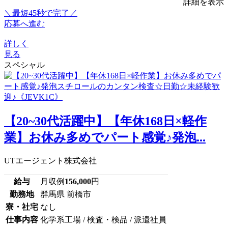
詳細を表示
＼最短45秒で完了／
応募へ進む
詳しく
見る
スペシャル
【20~30代活躍中】【年休168日×軽作
業】お休み多めでパート感覚♪発泡...
UTエージェント株式会社
給与
月収例
156,000
円
勤務地
群馬県 前橋市
寮・社宅
なし
仕事内容
化学系工場 / 検査・検品 / 派遣社員