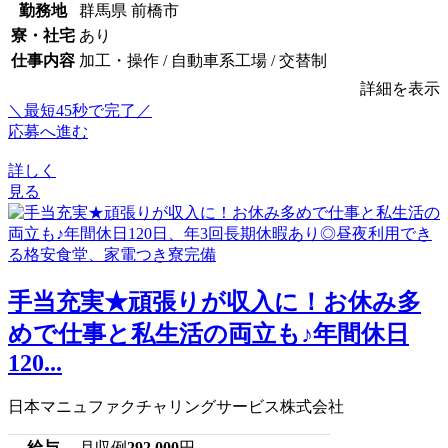
勤務地
群馬県 前橋市
寮・社宅
あり
仕事内容
加工・操作 / 自動車系工場 / 交替制
詳細を表示
＼最短45秒で完了／
応募へ進む
詳しく
見る
手当充実★頑張りが収入に！お休み多
めで仕事と私生活の両立も♪年間休日
120...
日本マニュファクチャリングサービス株式会社
給与
月収例
292,000
円