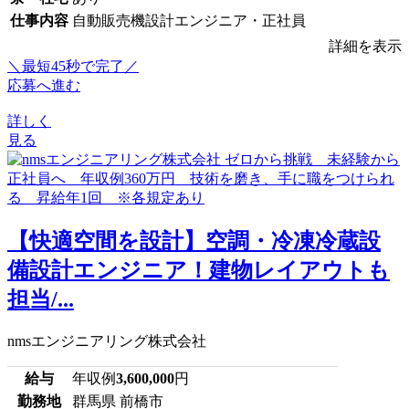
仕事内容
自動販売機設計エンジニア・正社員
詳細を表示
＼最短45秒で完了／
応募へ進む
詳しく
見る
【快適空間を設計】空調・冷凍冷蔵設
備設計エンジニア！建物レイアウトも
担当/...
nmsエンジニアリング株式会社
給与
年収例
3,600,000
円
勤務地
群馬県 前橋市