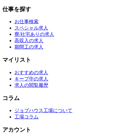
仕事を探す
お仕事検索
スペシャル求人
寮/社宅ありの求人
高収入の求人
期間工の求人
マイリスト
おすすめの求人
キープ中の求人
求人の閲覧履歴
コラム
ジョブハウス工場について
工場コラム
アカウント