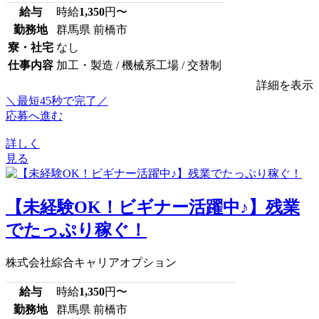
給与
時給
1,350
円〜
勤務地
群馬県 前橋市
寮・社宅
なし
仕事内容
加工・製造 / 機械系工場 / 交替制
詳細を表示
＼最短45秒で完了／
応募へ進む
詳しく
見る
【未経験OK！ビギナー活躍中♪】残業
でたっぷり稼ぐ！
株式会社綜合キャリアオプション
給与
時給
1,350
円〜
勤務地
群馬県 前橋市