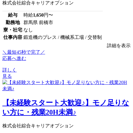
株式会社綜合キャリアオプション
給与
時給
1,650
円〜
勤務地
群馬県 前橋市
寮・社宅
なし
仕事内容
鍛造機のプレス / 機械系工場 / 交替制
詳細を表示
＼最短45秒で完了／
応募へ進む
詳しく
見る
【未経験スタート大歓迎♪】モノ足りな
い方に・残業20H未満♪
株式会社綜合キャリアオプション