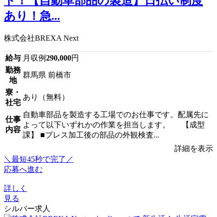
ト！【自動車部品の製造】日払い制度
あり！急...
株式会社BREXA Next
給与
月収例
290,000
円
勤務
群馬県 前橋市
地
寮・
あり（無料）
社宅
自動車部品を製造する工場でのお仕事です。配属先に
仕事
よって以下いずれかの作業を担当します。 【成型
内容
課】 ■プレス加工後の部品の外観検査...
詳細を表示
＼最短45秒で完了／
応募へ進む
詳しく
見る
シルバー求人