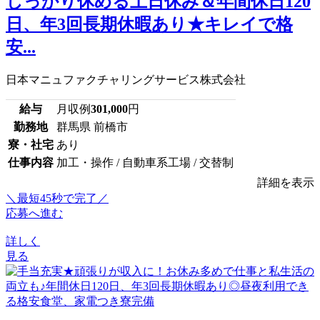
しっかり休める土日休み＆年間休日120
日、年3回長期休暇あり★キレイで格
安...
日本マニュファクチャリングサービス株式会社
給与
月収例
301,000
円
勤務地
群馬県 前橋市
寮・社宅
あり
仕事内容
加工・操作 / 自動車系工場 / 交替制
詳細を表示
＼最短45秒で完了／
応募へ進む
詳しく
見る