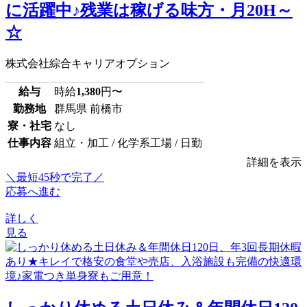
に活躍中♪残業は稼げる味方・月20H～
☆
株式会社綜合キャリアオプション
給与
時給
1,380
円〜
勤務地
群馬県 前橋市
寮・社宅
なし
仕事内容
組立・加工 / 化学系工場 / 日勤
詳細を表示
＼最短45秒で完了／
応募へ進む
詳しく
見る