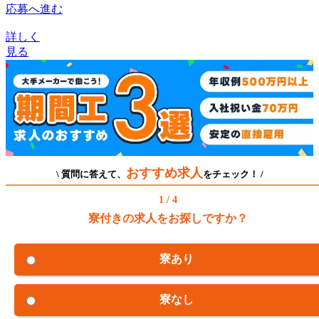
応募へ進む
詳しく
見る
おすすめ求人
\ 質問に答えて、
をチェック！ /
1 / 4
寮付きの求人をお探しですか？
寮あり
寮なし