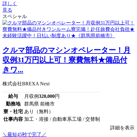
詳しく
見る
スペシャル
クルマ部品のマシンオペレーター！月
収例31万円以上可！寮費無料★備品付
きワ...
株式会社BREXA Next
給与
月収例
320,000
円
勤務地
群馬県 前橋市
寮・社宅
あり（無料）
仕事内容
加工・溶接 / 自動車系工場 / 交替制
詳細を表示
＼最短45秒で完了／