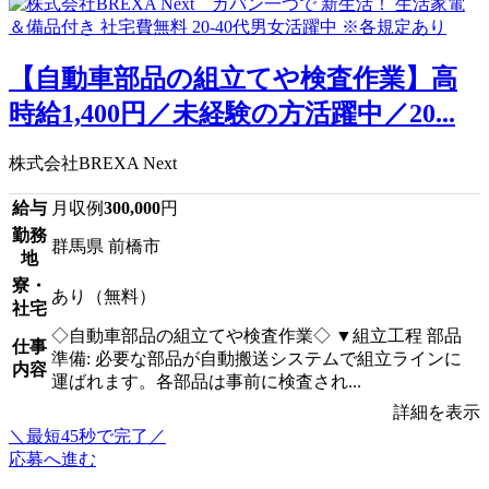
【自動車部品の組立てや検査作業】高
時給1,400円／未経験の方活躍中／20...
株式会社BREXA Next
給与
月収例
300,000
円
勤務
群馬県 前橋市
地
寮・
あり（無料）
社宅
◇自動車部品の組立てや検査作業◇ ▼組立工程 部品
仕事
準備: 必要な部品が自動搬送システムで組立ラインに
内容
運ばれます。各部品は事前に検査され...
詳細を表示
＼最短45秒で完了／
応募へ進む