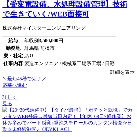
【受変電設備、水処理設備管理】技術
で生きていく/WEB面接可
株式会社マイスターエンジニアリング
給与
年収例
3,500,000
円
勤務地
群馬県 前橋市
寮・社宅
あり
仕事内容
製造エンジニア / 機械系工場系工場 / 日勤
詳細を表示
＼最短45秒で完了／
応募へ進む
詳しく
見る