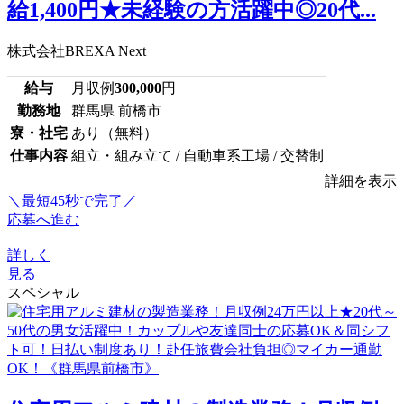
給1,400円★未経験の方活躍中◎20代...
株式会社BREXA Next
給与
月収例
300,000
円
勤務地
群馬県 前橋市
寮・社宅
あり（無料）
仕事内容
組立・組み立て / 自動車系工場 / 交替制
詳細を表示
＼最短45秒で完了／
応募へ進む
詳しく
見る
スペシャル