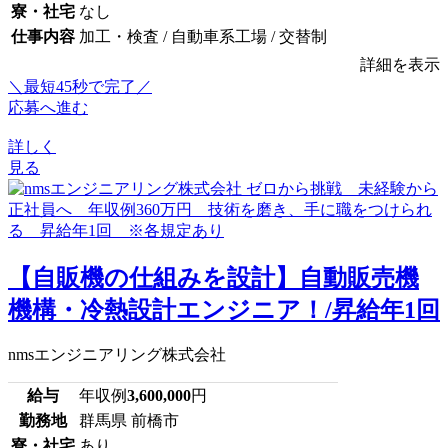
寮・社宅
なし
仕事内容
加工・検査 / 自動車系工場 / 交替制
詳細を表示
＼最短45秒で完了／
応募へ進む
詳しく
見る
【自販機の仕組みを設計】自動販売機
機構・冷熱設計エンジニア！/昇給年1回
nmsエンジニアリング株式会社
給与
年収例
3,600,000
円
勤務地
群馬県 前橋市
寮・社宅
あり