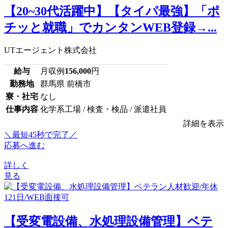
【20~30代活躍中】【タイパ最強】「ポ
チッと就職」でカンタンWEB登録→...
UTエージェント株式会社
給与
月収例
156,000
円
勤務地
群馬県 前橋市
寮・社宅
なし
仕事内容
化学系工場 / 検査・検品 / 派遣社員
詳細を表示
＼最短45秒で完了／
応募へ進む
詳しく
見る
【受変電設備、水処理設備管理】ベテ