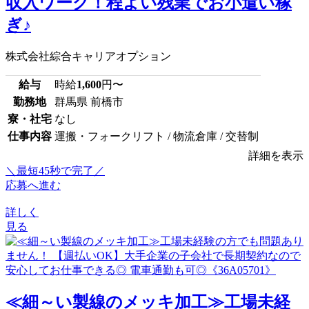
収入ワーク！程よい残業でお小遣い稼
ぎ♪
株式会社綜合キャリアオプション
給与
時給
1,600
円〜
勤務地
群馬県 前橋市
寮・社宅
なし
仕事内容
運搬・フォークリフト / 物流倉庫 / 交替制
詳細を表示
＼最短45秒で完了／
応募へ進む
詳しく
見る
≪細～い製線のメッキ加工≫工場未経