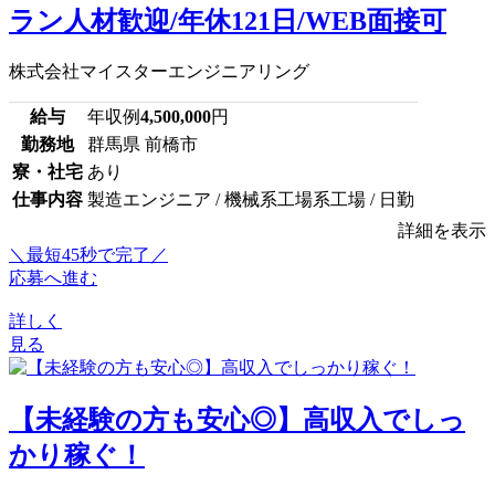
ラン人材歓迎/年休121日/WEB面接可
株式会社マイスターエンジニアリング
給与
年収例
4,500,000
円
勤務地
群馬県 前橋市
寮・社宅
あり
仕事内容
製造エンジニア / 機械系工場系工場 / 日勤
詳細を表示
＼最短45秒で完了／
応募へ進む
詳しく
見る
【未経験の方も安心◎】高収入でしっ
かり稼ぐ！