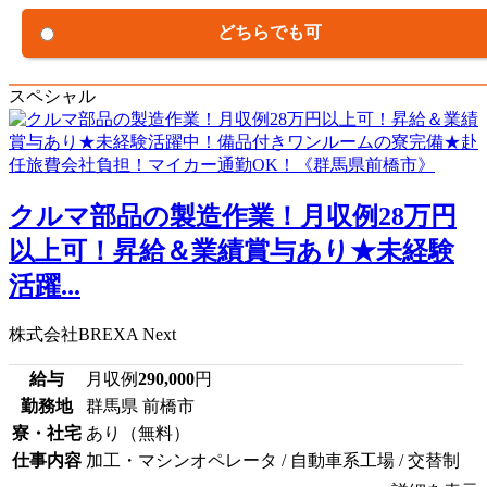
どちらでも可
スペシャル
クルマ部品の製造作業！月収例28万円
以上可！昇給＆業績賞与あり★未経験
活躍...
株式会社BREXA Next
給与
月収例
290,000
円
勤務地
群馬県 前橋市
寮・社宅
あり（無料）
仕事内容
加工・マシンオペレータ / 自動車系工場 / 交替制