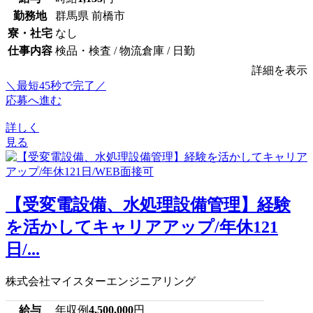
勤務地
群馬県 前橋市
寮・社宅
なし
仕事内容
検品・検査 / 物流倉庫 / 日勤
詳細を表示
＼最短45秒で完了／
応募へ進む
詳しく
見る
【受変電設備、水処理設備管理】経験
を活かしてキャリアアップ/年休121
日/...
株式会社マイスターエンジニアリング
給与
年収例
4,500,000
円