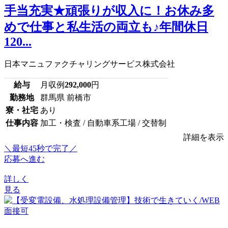
手当充実★頑張りが収入に！お休み多
めで仕事と私生活の両立も♪年間休日
120...
日本マニュファクチャリングサービス株式会社
給与
月収例
292,000
円
勤務地
群馬県 前橋市
寮・社宅
あり
仕事内容
加工・検査 / 自動車系工場 / 交替制
詳細を表示
＼最短45秒で完了／
応募へ進む
詳しく
見る