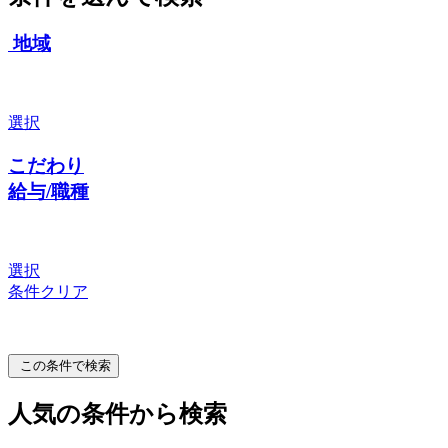
地域
選択
こだわり
給与/職種
選択
条件クリア
この条件で検索
人気の条件から検索