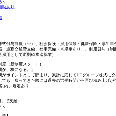
あり
補助あり
備
株式付与制度（※）、社会保険・雇用保険・健康保険・厚生年
暇、通勤交通費支給、社宅完備（※規定あり）、制服貸与（制
再雇用として原則65歳迄就業）
制度（新制度スタート）
間が、株になる。」
間がポイントとして貯まり、累計に応じてUTグループ株式に交
しても、戻ってきた際には過去の労働時間から再び積み上げが可
年以内、規定あり
0円まで支給
有り
対策】