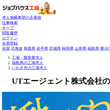
求人掲載希望の企業様
仕事検索
キープ
閲覧履歴
ログイン
会員登録
全国
北海道
青森県
岩手県
宮城県
秋田県
山形県
福島県
寮/
工場・製造業求人
福島県の工場求人
いわき市の工場求人
UTエージェント株式会社の工場