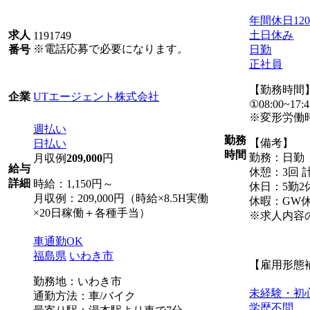
年間休日12
土日休み
求人
1191749
※電話応募で必要になります。
日勤
番号
正社員
【勤務時間
UTエージェント株式会社
企業
①08:00~17:4
※変形労働
週払い
勤務
【備考】
日払い
時間
勤務：日勤
月収例
209,000
円
給与
休憩：3回 計
詳細
時給：1,150円～
休日：5勤2
月収例：209,000円（時給×8.5H実働
休暇：GW
×20日稼働＋各種手当）
※求人内容
車通勤OK
福島県
いわき市
【雇用形態
勤務地：いわき市
未経験・初
通勤方法：車/バイク
学歴不問