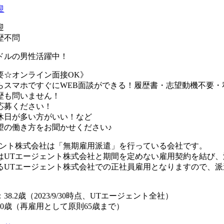
迎
迎
歴不問
ドルの男性活躍中！
要☆オンライン面接OK》
らスマホですぐにWEB面談ができる！履歴書・志望動機不要・
歴も問いません！
応募ください！
休日が多い方がいい！など
望の働き方をお聞かせください♪
ェント株式会社は「無期雇用派遣」を行っている会社です。
はUTエージェント株式会社と期間を定めない雇用契約を結び
るUTエージェント株式会社での正社員雇用となりますので、
8.2歳（2023/9/30時点、UTエージェント全社）
0歳（再雇用として原則65歳まで）