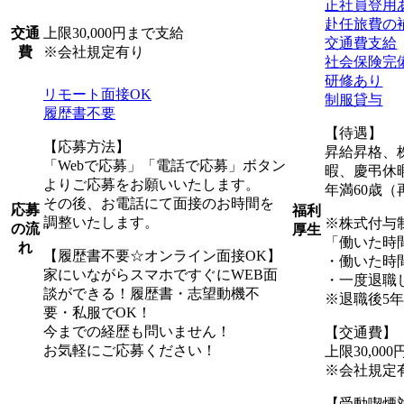
正社員登用
赴任旅費の
上限30,000円まで支給
交通
交通費支給
※会社規定有り
費
社会保険完
研修あり
リモート面接OK
制服貸与
履歴書不要
【待遇】
【応募方法】
昇給昇格、
「Webで応募」「電話で応募」ボタン
暇、慶弔休
よりご応募をお願いいたします。
年満60歳（
その後、お電話にて面接のお時間を
応募
福利
調整いたします。
※株式付与
の流
厚生
「働いた時
れ
【履歴書不要☆オンライン面接OK】
・働いた時
家にいながらスマホですぐにWEB面
・一度退職
談ができる！履歴書・志望動機不
※退職後5
要・私服でOK！
今までの経歴も問いません！
【交通費】
お気軽にご応募ください！
上限30,00
※会社規定
【受動喫煙