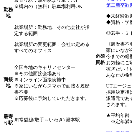
最寄り駅：湯本駅より車で7分
第二新卒歓
※構内の（無料）駐車場利用OK
勤務
地
◆未経験歓
◆資格・学
就業場所：勤務地、その他会社が指
◎若手・ミ
定する範囲
《履歴書不
就業場所の変更範囲：会社の定める
家にいなが
すべてのオフィス
必須
今までの経
資格
お気軽にご
全国各地のキャリアセンター
稼ぎたい！
※その他面接会場あり
あなたの希
面接
※オンライン面接実施中
地
※家にいながらスマホで面接＆履歴
UTエージ
書不要
採用決定後
※応募後に予約していただきます。
派遣元であ
されます。
★平均年齢：3
最寄
JR常磐線(取手～いわき) 湯本駅
※定年満6
り駅