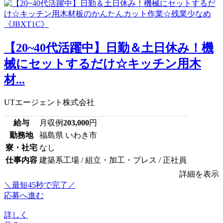
【20~40代活躍中】日勤＆土日休み！機
械にセットするだけ☆キッチン用木
材...
UTエージェント株式会社
給与
月収例
203,000
円
勤務地
福島県 いわき市
寮・社宅
なし
仕事内容
建築系工場 / 組立・加工・プレス / 正社員
詳細を表示
＼最短45秒で完了／
応募へ進む
詳しく