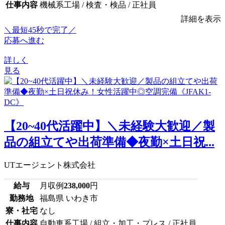
仕事内容
機械系工場 / 検査・検品 / 正社員
詳細を表示
＼最短45秒で完了／
応募へ進む
詳しく
見る
【20~40代活躍中】＼未経験大歓迎／製
品の組立てや出荷準備◆夜勤×土日祝...
UTエージェント株式会社
給与
月収例
238,000
円
勤務地
福島県 いわき市
寮・社宅
なし
仕事内容
自動車系工場 / 組立・加工・プレス / 正社員