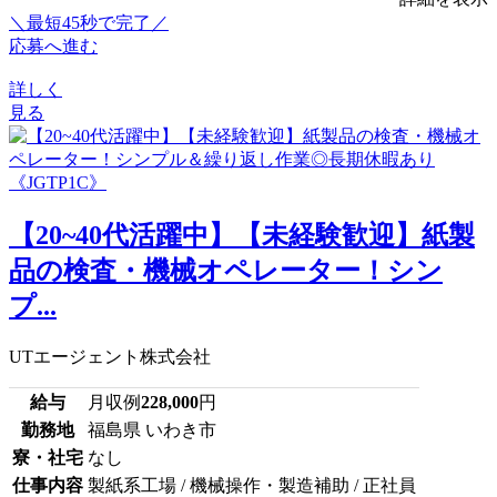
＼最短45秒で完了／
応募へ進む
詳しく
見る
【20~40代活躍中】【未経験歓迎】紙製
品の検査・機械オペレーター！シン
プ...
UTエージェント株式会社
給与
月収例
228,000
円
勤務地
福島県 いわき市
寮・社宅
なし
仕事内容
製紙系工場 / 機械操作・製造補助 / 正社員