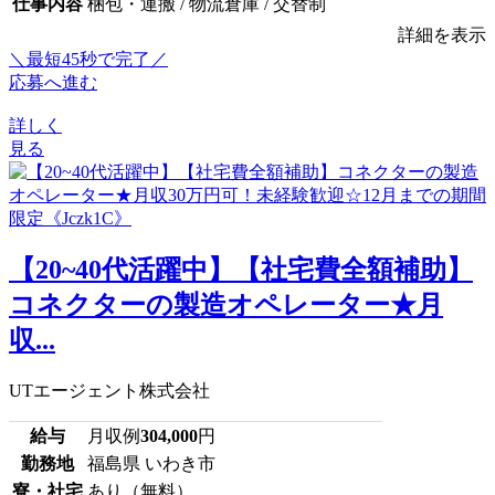
仕事内容
梱包・運搬 / 物流倉庫 / 交替制
詳細を表示
＼最短45秒で完了／
応募へ進む
詳しく
見る
【20~40代活躍中】【社宅費全額補助】
コネクターの製造オペレーター★月
収...
UTエージェント株式会社
給与
月収例
304,000
円
勤務地
福島県 いわき市
寮・社宅
あり（無料）