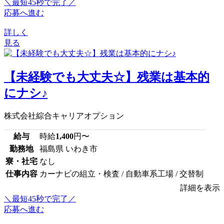
＼最短45秒で完了／
応募へ進む
詳しく
見る
【未経験でも大丈夫☆】残業は基本的
にナシ♪
株式会社綜合キャリアオプション
給与
時給
1,400
円〜
勤務地
福島県 いわき市
寮・社宅
なし
仕事内容
カーナビの組立・検査 / 自動車系工場 / 交替制
詳細を表示
＼最短45秒で完了／
応募へ進む