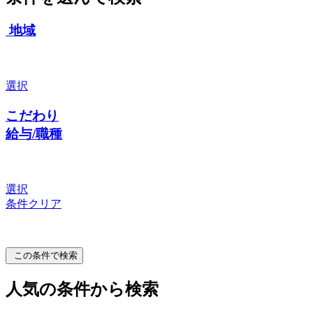
地域
選択
こだわり
給与/職種
選択
条件クリア
この条件で検索
人気の条件から検索