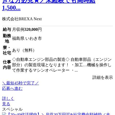
きな方必見★／未経験でも高時給
1,500...
株式会社BREXA Next
給与
月収例
320,000
円
勤務
福島県 いわき市
地
寮・
あり（無料）
社宅
◇自動車エンジン部品の製造◇ 自動車部品（エンジン
仕事
部分）の製造現場となります！ ・加工…機械を操作し
内容
て作業するマシンオペレーター ・...
詳細を表示
＼最短45秒で完了／
応募へ進む
詳しく
見る
スペシャル