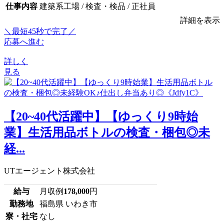
仕事内容
建築系工場 / 検査・検品 / 正社員
詳細を表示
＼最短45秒で完了／
応募へ進む
詳しく
見る
【20~40代活躍中】【ゆっくり9時始
業】生活用品ボトルの検査・梱包◎未
経...
UTエージェント株式会社
給与
月収例
178,000
円
勤務地
福島県 いわき市
寮・社宅
なし