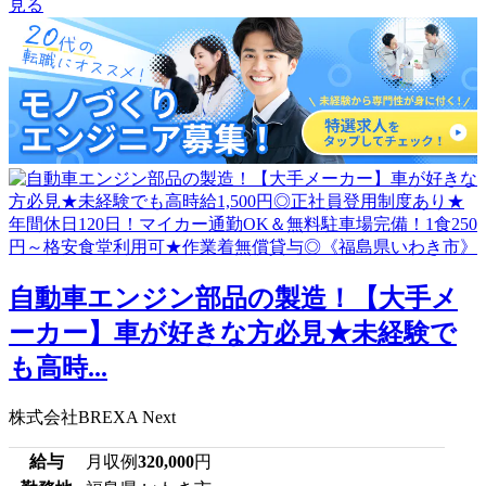
見る
自動車エンジン部品の製造！【大手メ
ーカー】車が好きな方必見★未経験で
も高時...
株式会社BREXA Next
給与
月収例
320,000
円