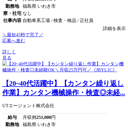
勤務地
福島県 いわき市
寮・社宅
なし
仕事内容
自動車系工場 / 検査・検品 / 正社員
詳細を表示
＼最短45秒で完了／
応募へ進む
詳しく
見る
【20~40代活躍中】【カンタン繰り返し
作業】カンタン機械操作・検査◎未経...
UTエージェント株式会社
給与
月収例
251,000
円
勤務地
福島県 いわき市