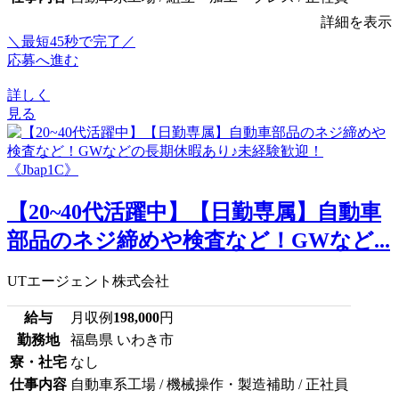
詳細を表示
＼最短45秒で完了／
応募へ進む
詳しく
見る
【20~40代活躍中】【日勤専属】自動車
部品のネジ締めや検査など！GWなど...
UTエージェント株式会社
給与
月収例
198,000
円
勤務地
福島県 いわき市
寮・社宅
なし
仕事内容
自動車系工場 / 機械操作・製造補助 / 正社員