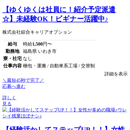
【ゆくゆくは社員に！紹介予定派遣
☆】未経験OK！ビギナー活躍中♪
株式会社綜合キャリアオプション
給与
時給
1,500
円〜
勤務地
福島県 いわき市
寮・社宅
なし
仕事内容
梱包・運搬 / 自動車系工場 / 交替制
詳細を表示
＼最短45秒で完了／
応募へ進む
詳しく
見る
【経験活かしてステップUP！！】女性