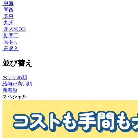
東海
関西
関東
九州
即入寮OK
期間工
寮あり
高収入
並び替え
おすすめ順
給与が高い順
新着順
スペシャル