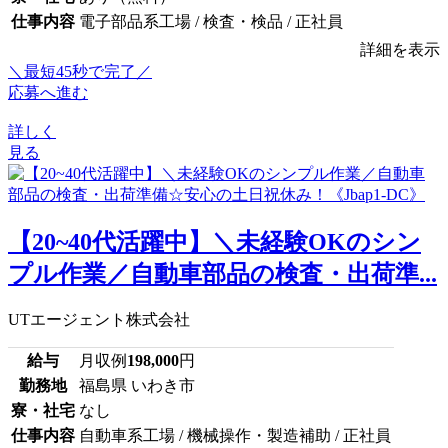
仕事内容
電子部品系工場 / 検査・検品 / 正社員
詳細を表示
＼最短45秒で完了／
応募へ進む
詳しく
見る
【20~40代活躍中】＼未経験OKのシン
プル作業／自動車部品の検査・出荷準...
UTエージェント株式会社
給与
月収例
198,000
円
勤務地
福島県 いわき市
寮・社宅
なし
仕事内容
自動車系工場 / 機械操作・製造補助 / 正社員