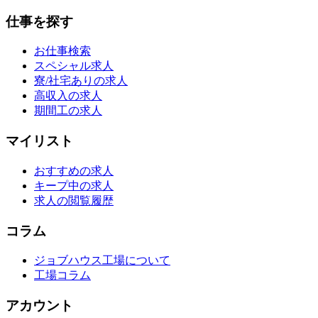
仕事を探す
お仕事検索
スペシャル求人
寮/社宅ありの求人
高収入の求人
期間工の求人
マイリスト
おすすめの求人
キープ中の求人
求人の閲覧履歴
コラム
ジョブハウス工場について
工場コラム
アカウント