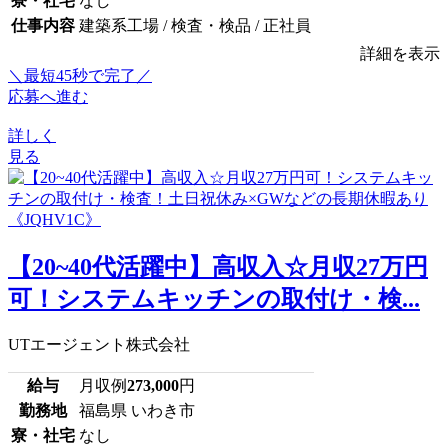
寮・社宅
なし
仕事内容
建築系工場 / 検査・検品 / 正社員
詳細を表示
＼最短45秒で完了／
応募へ進む
詳しく
見る
【20~40代活躍中】高収入☆月収27万円
可！システムキッチンの取付け・検...
UTエージェント株式会社
給与
月収例
273,000
円
勤務地
福島県 いわき市
寮・社宅
なし