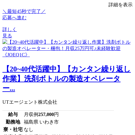
詳細を表示
＼最短45秒で完了／
応募へ進む
詳しく
見る
【20~40代活躍中】【カンタン繰り返し
作業】洗剤ボトルの製造オペレータ
ー...
UTエージェント株式会社
給与
月収例
257,000
円
勤務地
福島県 いわき市
寮・社宅
なし