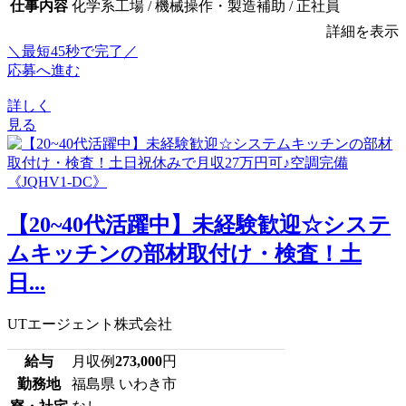
仕事内容
化学系工場 / 機械操作・製造補助 / 正社員
詳細を表示
＼最短45秒で完了／
応募へ進む
詳しく
見る
【20~40代活躍中】未経験歓迎☆システ
ムキッチンの部材取付け・検査！土
日...
UTエージェント株式会社
給与
月収例
273,000
円
勤務地
福島県 いわき市