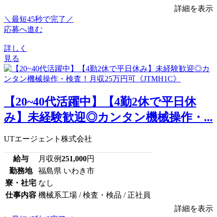
詳細を表示
＼最短45秒で完了／
応募へ進む
詳しく
見る
【20~40代活躍中】【4勤2休で平日休
み】未経験歓迎◎カンタン機械操作・...
UTエージェント株式会社
給与
月収例
251,000
円
勤務地
福島県 いわき市
寮・社宅
なし
仕事内容
機械系工場 / 検査・検品 / 正社員
詳細を表示