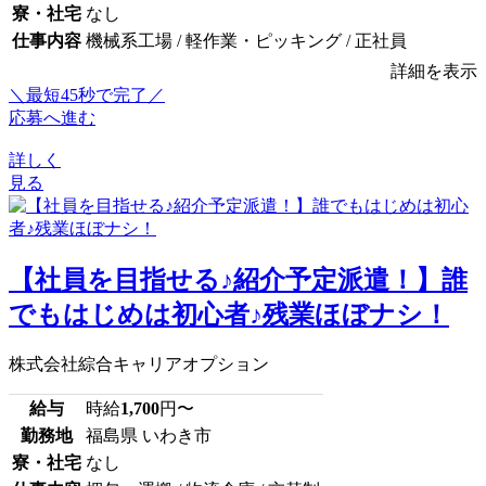
寮・社宅
なし
仕事内容
機械系工場 / 軽作業・ピッキング / 正社員
詳細を表示
＼最短45秒で完了／
応募へ進む
詳しく
見る
【社員を目指せる♪紹介予定派遣！】誰
でもはじめは初心者♪残業ほぼナシ！
株式会社綜合キャリアオプション
給与
時給
1,700
円〜
勤務地
福島県 いわき市
寮・社宅
なし