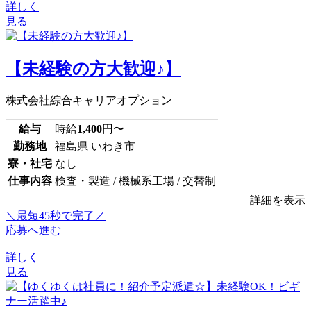
詳しく
見る
【未経験の方大歓迎♪】
株式会社綜合キャリアオプション
給与
時給
1,400
円〜
勤務地
福島県 いわき市
寮・社宅
なし
仕事内容
検査・製造 / 機械系工場 / 交替制
詳細を表示
＼最短45秒で完了／
応募へ進む
詳しく
見る