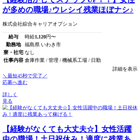
が多めの職場♪ウレシイ残業ほぼナシ♪
株式会社綜合キャリアオプション
給与
時給
1,120
円〜
勤務地
福島県 いわき市
寮・社宅
なし
仕事内容
倉庫作業 / 管理 / 機械系工場 / 日勤
詳細を表示
＼最短45秒で完了／
応募へ進む
詳しく
見る
【経験がなくても大丈夫☆】女性活躍
中の職場！土日祝休み！適度に残業あ