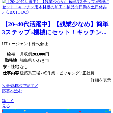
【20~40代活躍中】【残業少なめ】簡単
3ステップ♪機械にセット！キッチン...
UTエージェント株式会社
給与
月収例
203,000
円
勤務地
福島県 いわき市
寮・社宅
なし
仕事内容
建築系工場 / 軽作業・ピッキング / 正社員
詳細を表示
＼最短45秒で完了／
応募へ進む
詳しく
見る