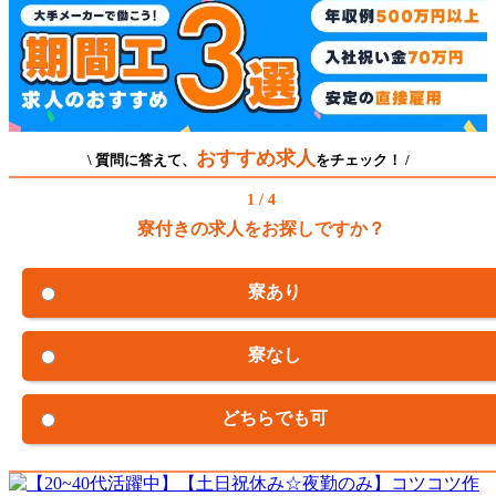
おすすめ求人
\ 質問に答えて、
をチェック！ /
1 / 4
寮付きの求人をお探しですか？
寮あり
寮なし
どちらでも可