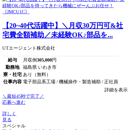
【20~40代活躍中】＼月収30万円可&社
宅費全額補助／未経験OK♪部品を...
UTエージェント株式会社
給与
月収例
305,000
円
勤務地
福島県 いわき市
寮・社宅
あり（無料）
仕事内容
電子部品系工場 / 機械操作・製造補助 / 正社員
詳細を表示
＼最短45秒で完了／
応募へ進む
詳しく
見る
スペシャル