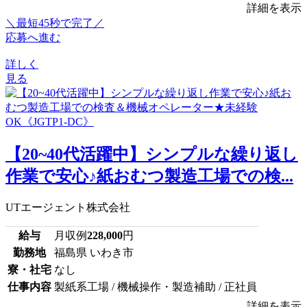
詳細を表示
＼最短45秒で完了／
応募へ進む
詳しく
見る
【20~40代活躍中】シンプルな繰り返し
作業で安心♪紙おむつ製造工場での検...
UTエージェント株式会社
給与
月収例
228,000
円
勤務地
福島県 いわき市
寮・社宅
なし
仕事内容
製紙系工場 / 機械操作・製造補助 / 正社員
詳細を表示