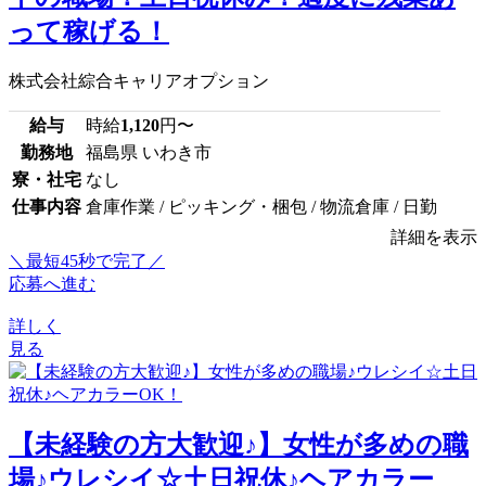
って稼げる！
株式会社綜合キャリアオプション
給与
時給
1,120
円〜
勤務地
福島県 いわき市
寮・社宅
なし
仕事内容
倉庫作業 / ピッキング・梱包 / 物流倉庫 / 日勤
詳細を表示
＼最短45秒で完了／
応募へ進む
詳しく
見る
【未経験の方大歓迎♪】女性が多めの職
場♪ウレシイ☆土日祝休♪ヘアカラー