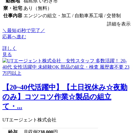
勤務地
福島県 いわき市
寮・社宅
あり（無料）
仕事内容
エンジンの組立・加工 / 自動車系工場 / 交替制
詳細を表示
＼最短45秒で完了／
応募へ進む
詳しく
見る
【20~40代活躍中】【土日祝休み☆夜勤
のみ】コツコツ作業☆製品の組立
て・...
UTエージェント株式会社
給与
月収例
238,000
円