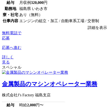
給与
月収例
320,000
円
勤務地
福島県 いわき市
寮・社宅
あり（無料）
仕事内容
エンジンの組立・加工 / 自動車系工場 / 交替制
詳細を表示
無料電話で
応募
応募へ進む
詳しく
見る
スペシャル
金属製品のマシンオペレーター業務
株式会社J’s Factory 福島支店
給与
時給
2,000
円〜