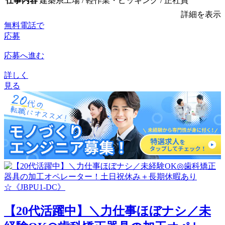
仕事内容
建築系工場 / 軽作業・ピッキング / 正社員
詳細を表示
無料電話で
応募
応募へ進む
詳しく
見る
【20代活躍中】＼力仕事ほぼナシ／未