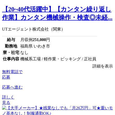
【20~40代活躍中】【カンタン繰り返し
作業】カンタン機械操作・検査◎未経...
UTエージェント株式会社（関東）
給与
月収例
251,000
円
勤務地
福島県 いわき市
寮・社宅
なし
仕事内容
機械系工場 / 軽作業・ピッキング / 正社員
詳細を表示
無料電話で
応募
応募へ進む
詳しく
見る