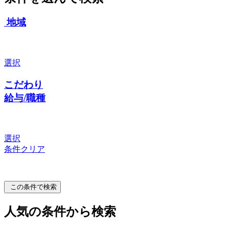
地域
選択
こだわり
給与/職種
選択
条件クリア
この条件で検索
人気の条件から検索