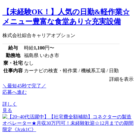
【未経験OK！】人気の日勤&軽作業☆
メニュー豊富な食堂あり☆充実設備
株式会社綜合キャリアオプション
給与
時給
1,100
円〜
勤務地
福島県 いわき市
寮・社宅
なし
仕事内容
カーナビの検査・軽作業 / 機械系工場 / 日勤
詳細を表示
＼最短45秒で完了／
応募へ進む
詳しく
見る