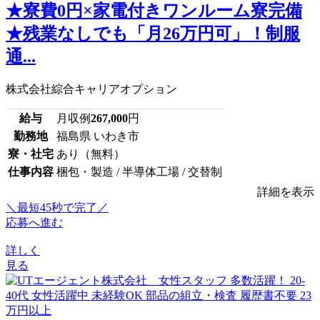
★寮費0円×家電付きワンルーム寮完備
★残業なしでも「月26万円可」！制服
通...
株式会社綜合キャリアオプション
給与
月収例
267,000
円
勤務地
福島県 いわき市
寮・社宅
あり（無料）
仕事内容
梱包・製造 / 半導体工場 / 交替制
詳細を表示
＼最短45秒で完了／
応募へ進む
詳しく
見る