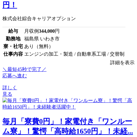
円！
株式会社綜合キャリアオプション
給与
月収例
344,000
円
勤務地
福島県 いわき市
寮・社宅
あり（無料）
仕事内容
エンジンの加工・製造 / 自動車系工場 / 交替制
詳細を表示
＼最短45秒で完了／
応募へ進む
詳しく
見る
毎月「寮費0円」！家電付き「ワンルー
ム寮」！驚愕「高時給1650円」！未経...