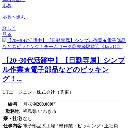
応募
応募へ進む
詳しく
見る
【20~30代活躍中】【日勤専属】シンプ
ル作業★電子部品などのピッキン
グ！...
UTエージェント株式会社（関東）
給与
月収例
208,000
円
勤務地
福島県 いわき市
寮・社宅
なし
仕事内容
電子部品系工場 / 軽作業・ピッキング / 正社員