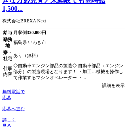
きな方必見★／未経験でも高時給
1,500...
株式会社BREXA Next
給与
月収例
320,000
円
勤務
福島県 いわき市
地
寮・
あり（無料）
社宅
◇自動車エンジン部品の製造◇ 自動車部品（エンジン
仕事
部分）の製造現場となります！ ・加工…機械を操作し
内容
て作業するマシンオペレーター ・...
詳細を表示
無料電話で
応募
応募へ進む
詳しく
見る