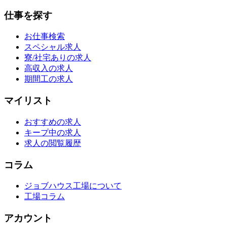
仕事を探す
お仕事検索
スペシャル求人
寮/社宅ありの求人
高収入の求人
期間工の求人
マイリスト
おすすめの求人
キープ中の求人
求人の閲覧履歴
コラム
ジョブハウス工場について
工場コラム
アカウント