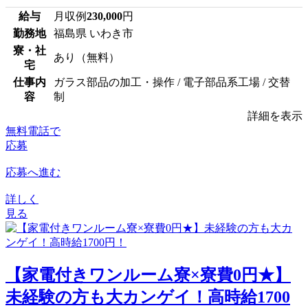
給与
月収例
230,000
円
勤務地
福島県 いわき市
寮・社
あり（無料）
宅
仕事内
ガラス部品の加工・操作 / 電子部品系工場 / 交替
容
制
詳細を表示
無料電話で
応募
応募へ進む
詳しく
見る
【家電付きワンルーム寮×寮費0円★】
未経験の方も大カンゲイ！高時給1700