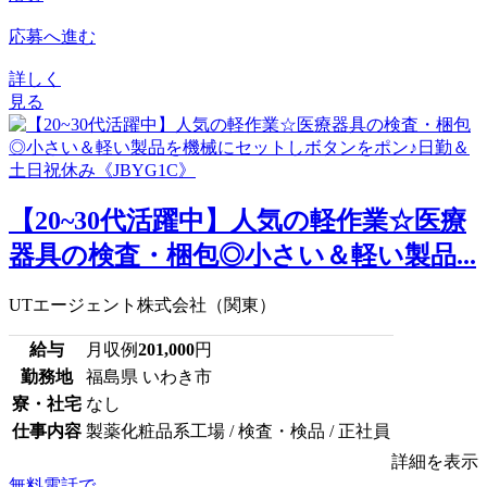
応募へ進む
詳しく
見る
【20~30代活躍中】人気の軽作業☆医療
器具の検査・梱包◎小さい＆軽い製品...
UTエージェント株式会社（関東）
給与
月収例
201,000
円
勤務地
福島県 いわき市
寮・社宅
なし
仕事内容
製薬化粧品系工場 / 検査・検品 / 正社員
詳細を表示
無料電話で