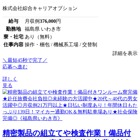
株式会社綜合キャリアオプション
給与
月収例
376,000
円
勤務地
福島県 いわき市
寮・社宅
あり（無料）
仕事内容
操作・梱包 / 機械系工場 / 交替制
詳細を表示
＼最短45秒で完了／
応募へ進む
詳しく
見る
精密製品の組立てや検査作業！備品付