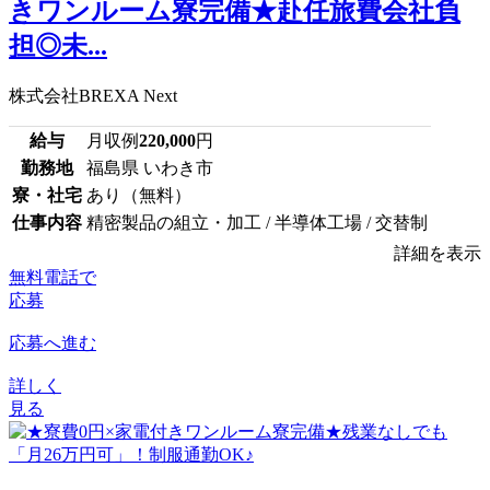
きワンルーム寮完備★赴任旅費会社負
担◎未...
株式会社BREXA Next
給与
月収例
220,000
円
勤務地
福島県 いわき市
寮・社宅
あり（無料）
仕事内容
精密製品の組立・加工 / 半導体工場 / 交替制
詳細を表示
無料電話で
応募
応募へ進む
詳しく
見る