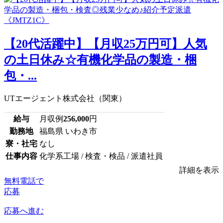
【20代活躍中】【月収25万円可】人気
の土日休み☆有機化学品の製造・梱
包・...
UTエージェント株式会社（関東）
給与
月収例
256,000
円
勤務地
福島県 いわき市
寮・社宅
なし
仕事内容
化学系工場 / 検査・検品 / 派遣社員
詳細を表示
無料電話で
応募
応募へ進む