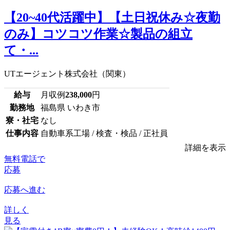
【20~40代活躍中】【土日祝休み☆夜勤
のみ】コツコツ作業☆製品の組立
て・...
UTエージェント株式会社（関東）
給与
月収例
238,000
円
勤務地
福島県 いわき市
寮・社宅
なし
仕事内容
自動車系工場 / 検査・検品 / 正社員
詳細を表示
無料電話で
応募
応募へ進む
詳しく
見る