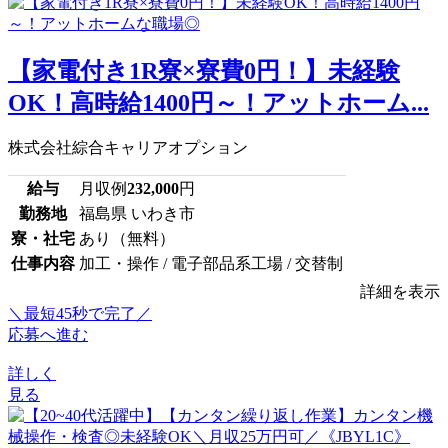
【家電付き1R寮×寮費0円！】未経験
OK！高時給1400円～！アットホーム...
株式会社綜合キャリアオプション
給与
月収例
232,000
円
勤務地
福島県 いわき市
寮・社宅
あり（無料）
仕事内容
加工・操作 / 電子部品系工場 / 交替制
詳細を表示
＼最短45秒で完了／
応募へ進む
詳しく
見る