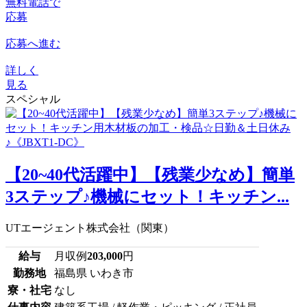
無料電話で
応募
応募へ進む
詳しく
見る
スペシャル
【20~40代活躍中】【残業少なめ】簡単
3ステップ♪機械にセット！キッチン...
UTエージェント株式会社（関東）
給与
月収例
203,000
円
勤務地
福島県 いわき市
寮・社宅
なし