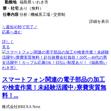
勤務地
福島県 いわき市
寮・社宅
あり（無料）
仕事内容
分析 / 機械系工場 / 交替制
詳細を表示
＼最短45秒で完了／
応募へ進む
詳しく
見る
スマートフォン関連の電子部品の加工
や検査作業！未経験活躍中♪寮費実質無
料！...
株式会社BREXA Next