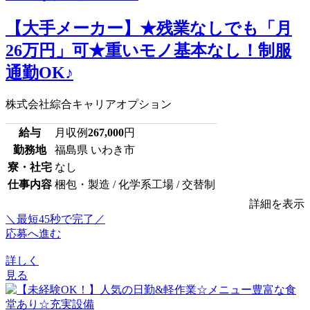
【大手メーカー】★残業なしでも「月
26万円」可★重いモノ基本なし！制服
通勤OK♪
株式会社綜合キャリアオプション
給与
月収例
267,000
円
勤務地
福島県 いわき市
寮・社宅
なし
仕事内容
梱包・製造 / 化学系工場 / 交替制
詳細を表示
＼最短45秒で完了／
応募へ進む
詳しく
見る