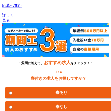
応募へ進む
詳しく
見る
おすすめ求人
\ 質問に答えて、
をチェック！ /
1 / 4
寮付きの求人をお探しですか？
寮あり
寮なし