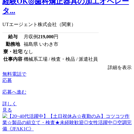
経験OK◎歯科矯正器具の加工オペレー
タ...
UTエージェント株式会社（関東）
給与
月収例
219,000
円
勤務地
福島県 いわき市
寮・社宅
なし
仕事内容
機械系工場 / 検査・検品 / 派遣社員
詳細を表示
無料電話で
応募
応募へ進む
詳しく
見る