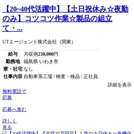
【20~40代活躍中】【土日祝休み☆夜勤
のみ】コツコツ作業☆製品の組立
て・...
UTエージェント株式会社（関東）
給与
月収例
238,000
円
勤務地
福島県 いわき市
寮・社宅
なし
仕事内容
自動車系工場 / 検査・検品 / 正社員
詳細を表示
無料電話で
応募
応募へ進む
詳しく
見る