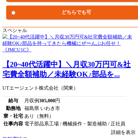
どちらでも可
スペシャル
【20~40代活躍中】＼月収30万円可&社
宅費全額補助／未経験OK♪部品を...
UTエージェント株式会社（関東）
給与
月収例
305,000
円
勤務地
福島県 いわき市
寮・社宅
あり（無料）
仕事内容
電子部品系工場 / 機械操作・製造補助 / 正社員
詳細を表示