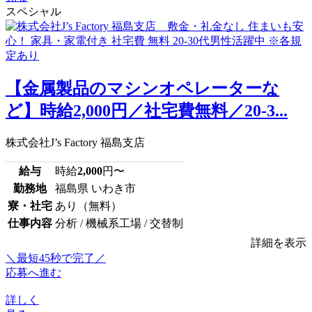
スペシャル
【金属製品のマシンオペレーターな
ど】時給2,000円／社宅費無料／20-3...
株式会社J’s Factory 福島支店
給与
時給
2,000
円〜
勤務地
福島県 いわき市
寮・社宅
あり（無料）
仕事内容
分析 / 機械系工場 / 交替制
詳細を表示
＼最短45秒で完了／
応募へ進む
詳しく