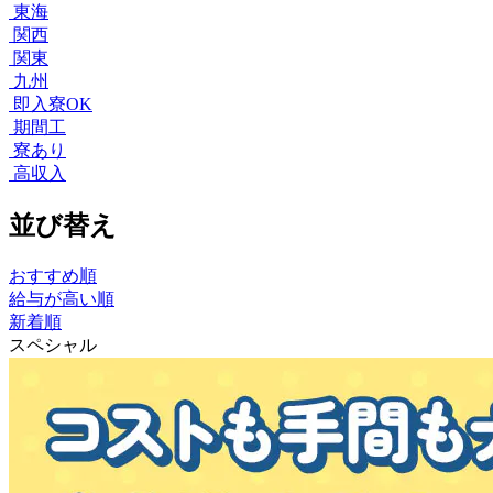
東海
関西
関東
九州
即入寮OK
期間工
寮あり
高収入
並び替え
おすすめ順
給与が高い順
新着順
スペシャル