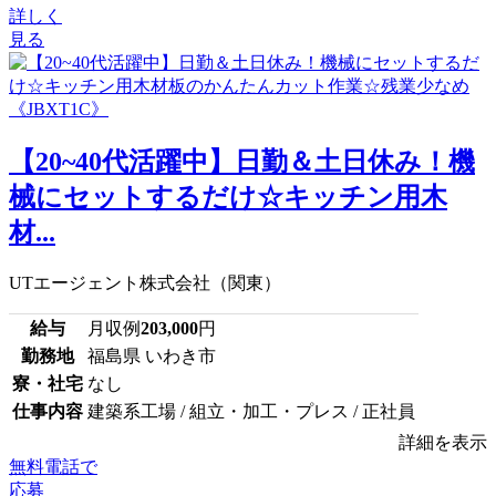
詳しく
見る
【20~40代活躍中】日勤＆土日休み！機
械にセットするだけ☆キッチン用木
材...
UTエージェント株式会社（関東）
給与
月収例
203,000
円
勤務地
福島県 いわき市
寮・社宅
なし
仕事内容
建築系工場 / 組立・加工・プレス / 正社員
詳細を表示
無料電話で
応募