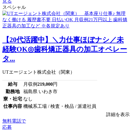
見る
スペシャル
【20代活躍中】＼力仕事ほぼナシ／未
経験OK◎歯科矯正器具の加工オペレー
タ...
UTエージェント株式会社（関東）
給与
月収例
219,000
円
勤務地
福島県 いわき市
寮・社宅
なし
仕事内容
機械系工場 / 検査・検品 / 派遣社員
詳細を表示
無料電話で
応募