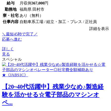
給与
月収例
367,000
円
勤務地
福島県 田村市
寮・社宅
あり（無料）
仕事内容
自動車系工場 / 組立・加工・プレス / 正社員
詳細を表示
＼最短45秒で完了／
応募へ進む
詳しく
見る
スペシャル
【20~40代活躍中】残業少なめ♪製造経
験を活かせる☆電子部品のマシンオ
ペ...