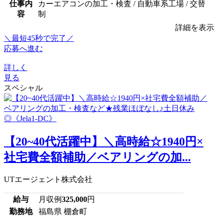
仕事内
カーエアコンの加工・検査 / 自動車系工場 / 交替
容
制
詳細を表示
＼最短45秒で完了／
応募へ進む
詳しく
見る
スペシャル
【20~40代活躍中】＼高時給☆1940円×
社宅費全額補助／ベアリングの加...
UTエージェント株式会社
給与
月収例
325,000
円
勤務地
福島県 棚倉町