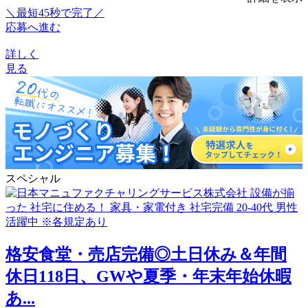
＼最短45秒で完了／
応募へ進む
詳しく
見る
スペシャル
格安食堂・売店完備◎土日休み＆年間
休日118日、GWや夏季・年末年始休暇
あ...