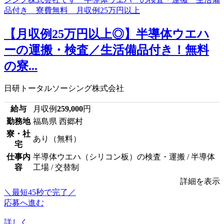
【月収例25万円以上◎】半導体ウエハ
ーの運搬・検査／生活備品付き！無料
の寮...
日研トータルソーシング株式会社
給与
月収例
259,000
円
勤務地
福島県 西郷村
寮・社
あり（無料）
宅
仕事内
半導体ウエハ（シリコン板）の検査・運搬 / 半導体
容
工場 / 交替制
詳細を表示
＼最短45秒で完了／
応募へ進む
詳しく