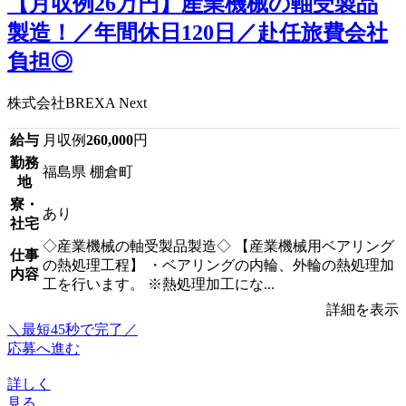
【月収例26万円】産業機械の軸受製品
製造！／年間休日120日／赴任旅費会社
負担◎
株式会社BREXA Next
給与
月収例
260,000
円
勤務
福島県 棚倉町
地
寮・
あり
社宅
◇産業機械の軸受製品製造◇ 【産業機械用ベアリング
仕事
の熱処理工程】 ・ベアリングの内輪、外輪の熱処理加
内容
工を行います。 ※熱処理加工にな...
詳細を表示
＼最短45秒で完了／
応募へ進む
詳しく
見る