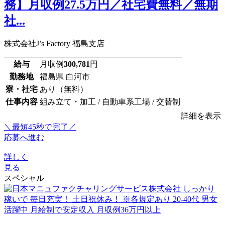
務】月収例27.5万円／社宅費無料／無期
社...
株式会社J’s Factory 福島支店
給与
月収例
300,781
円
勤務地
福島県 白河市
寮・社宅
あり（無料）
仕事内容
組み立て・加工 / 自動車系工場 / 交替制
詳細を表示
＼最短45秒で完了／
応募へ進む
詳しく
見る
スペシャル