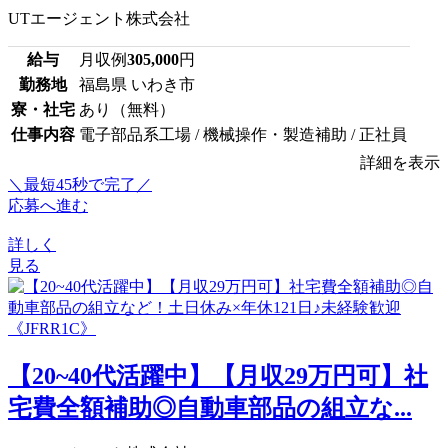
UTエージェント株式会社
給与
月収例
305,000
円
勤務地
福島県 いわき市
寮・社宅
あり（無料）
仕事内容
電子部品系工場 / 機械操作・製造補助 / 正社員
詳細を表示
＼最短45秒で完了／
応募へ進む
詳しく
見る
【20~40代活躍中】【月収29万円可】社
宅費全額補助◎自動車部品の組立な...