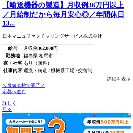
【輸送機器の製造】月収例36万円以上
／月給制だから毎月安心◎／年間休日
13...
日本マニュファクチャリングサービス株式会社
給与
月収例
362,000
円
勤務地
福島県 相馬市
寮・社宅
あり（無料）
仕事内容
運搬・鋳造 / 機械系工場 / 交替制
詳細を表示
＼最短45秒で完了／
応募へ進む
詳しく
見る