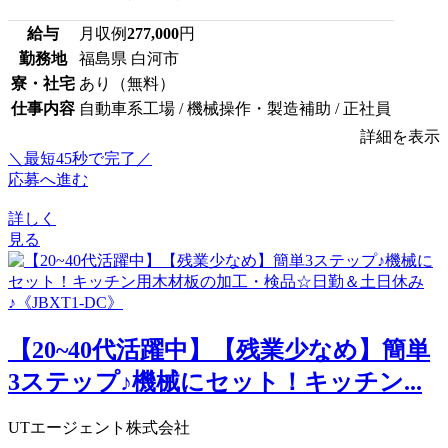
給与
月収例
277,000
円
勤務地
福島県 白河市
寮・社宅
あり（無料）
仕事内容
自動車系工場 / 機械操作・製造補助 / 正社員
詳細を表示
＼最短45秒で完了／
応募へ進む
詳しく
見る
【20~40代活躍中】【残業少なめ】簡単
3ステップ♪機械にセット！キッチン...
UTエージェント株式会社