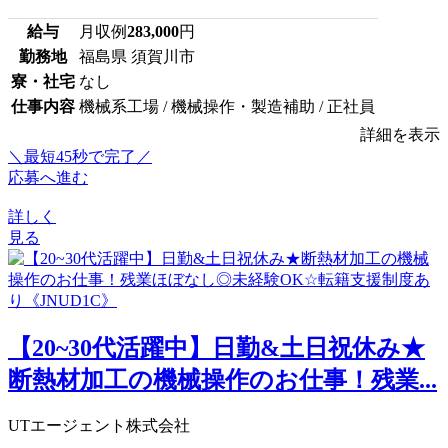
給与
月収例
283,000
円
勤務地
福島県 須賀川市
寮・社宅
なし
仕事内容
機械系工場 / 機械操作・製造補助 / 正社員
詳細を表示
＼最短45秒で完了／
応募へ進む
詳しく
見る
【20~30代活躍中】日勤&土日祝休み★
断熱材加工の機械操作のお仕事！残業...
UTエージェント株式会社