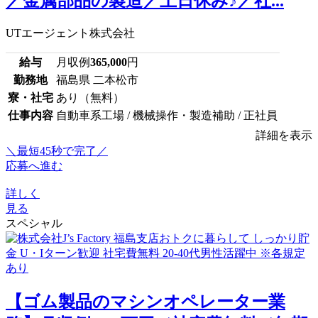
／金属部品の製造／土日休み♪／社...
UTエージェント株式会社
給与
月収例
365,000
円
勤務地
福島県 二本松市
寮・社宅
あり（無料）
仕事内容
自動車系工場 / 機械操作・製造補助 / 正社員
詳細を表示
＼最短45秒で完了／
応募へ進む
詳しく
見る
スペシャル
【ゴム製品のマシンオペレーター業