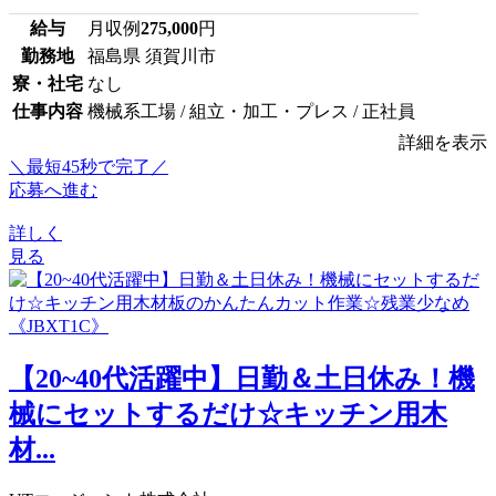
給与
月収例
275,000
円
勤務地
福島県 須賀川市
寮・社宅
なし
仕事内容
機械系工場 / 組立・加工・プレス / 正社員
詳細を表示
＼最短45秒で完了／
応募へ進む
詳しく
見る
【20~40代活躍中】日勤＆土日休み！機
械にセットするだけ☆キッチン用木
材...