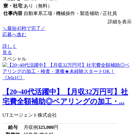
寮・社宅
あり（無料）
仕事内容
自動車系工場 / 機械操作・製造補助 / 正社員
詳細を表示
＼最短45秒で完了／
応募へ進む
詳しく
見る
スペシャル
【20~40代活躍中】【月収32万円可】社
宅費全額補助◎ベアリングの加工・...
UTエージェント株式会社
給与
月収例
325,000
円