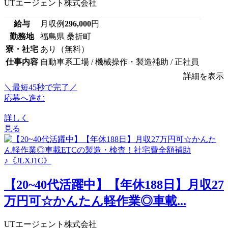
UTエージェント株式会社
給与
月収例
296,000
円
勤務地
福島県 桑折町
寮・社宅
あり（無料）
仕事内容
自動車系工場 / 機械操作・製造補助 / 正社員
詳細を表示
＼最短45秒で完了／
応募へ進む
詳しく
見る
【20~40代活躍中】【年休188日】月収27
万円可☆かんたん軽作業◎車載...
UTエージェント株式会社