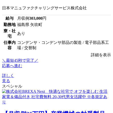
日本マニュファクチャリングサービス株式会社
給与
月収例
303,000
円
勤務地
福島県 矢吹町
寮・社
あり
宅
仕事内
コンデンサ・コンデンサ部品の製造 / 電子部品系工
容
場 / 交替制
詳細を表示
＼最短45秒で完了／
応募へ進む
詳しく
見る
スペシャル