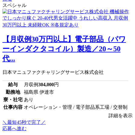
スペシャル
【月収例30万円以上】電子部品（パワ
ーインダクタコイル）製造／20～50
代...
日本マニュファクチャリングサービス株式会社
給与
月収例
304,000
円
勤務地
福島県 伊達市
寮・社宅
あり
仕事内容
オペレーション・管理 / 電子部品系工場 / 交替制
詳細を表示
＼最短45秒で完了／
応募へ進む