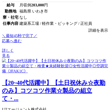
給与
月収例
203,000
円
勤務地
福島県 いわき市
寮・社宅
なし
仕事内容
建築系工場 / 軽作業・ピッキング / 正社員
詳細を表示
＼最短45秒で完了／
応募へ進む
詳しく
見る
【20~40代活躍中】【土日祝休み☆夜勤
のみ】コツコツ作業☆製品の組立
て・...
UTエージェント株式会社