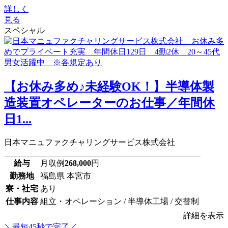
詳しく
見る
スペシャル
【お休み多め♪未経験OK！】半導体製
造装置オペレーターのお仕事／年間休
日1...
日本マニュファクチャリングサービス株式会社
給与
月収例
268,000
円
勤務地
福島県 本宮市
寮・社宅
あり
仕事内容
組立・オペレーション / 半導体工場 / 交替制
詳細を表示
＼最短45秒で完了／