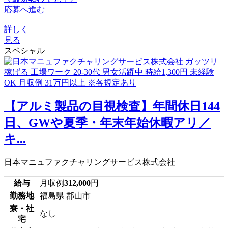
応募へ進む
詳しく
見る
スペシャル
【アルミ製品の目視検査】年間休日144
日、GWや夏季・年末年始休暇アリ／
キ...
日本マニュファクチャリングサービス株式会社
給与
月収例
312,000
円
勤務地
福島県 郡山市
寮・社
なし
宅