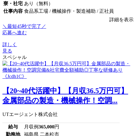
寮・社宅
あり（無料）
仕事内容
食品系工場 / 機械操作・製造補助 / 正社員
詳細を表示
＼最短45秒で完了／
応募へ進む
詳しく
見る
スペシャル
【20~40代活躍中】【月収36.5万円可】
金属部品の製造・機械操作！空調...
UTエージェント株式会社
給与
月収例
365,000
円
勤務地
福島県 二本松市