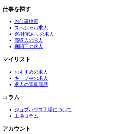
仕事を探す
お仕事検索
スペシャル求人
寮/社宅ありの求人
高収入の求人
期間工の求人
マイリスト
おすすめの求人
キープ中の求人
求人の閲覧履歴
コラム
ジョブハウス工場について
工場コラム
アカウント