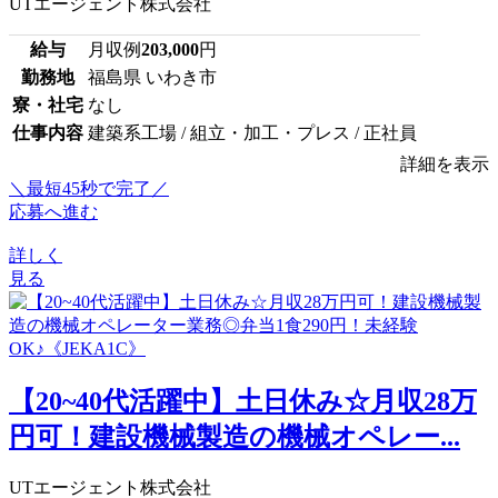
UTエージェント株式会社
給与
月収例
203,000
円
勤務地
福島県 いわき市
寮・社宅
なし
仕事内容
建築系工場 / 組立・加工・プレス / 正社員
詳細を表示
＼最短45秒で完了／
応募へ進む
詳しく
見る
【20~40代活躍中】土日休み☆月収28万
円可！建設機械製造の機械オペレー...
UTエージェント株式会社