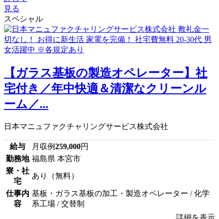
見る
スペシャル
【ガラス基板の製造オペレーター】社
宅付き／年中快適＆清潔なクリーンル
ーム／...
日本マニュファクチャリングサービス株式会社
給与
月収例
259,000
円
勤務地
福島県 本宮市
寮・社
あり（無料）
宅
仕事内
基板・ガラス基板の加工・製造オペレーター / 化学
容
系工場 / 交替制
詳細を表示