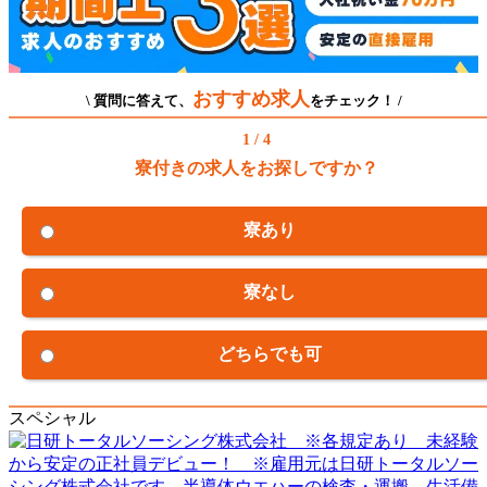
おすすめ求人
\ 質問に答えて、
をチェック！ /
1 / 4
寮付きの求人をお探しですか？
寮あり
寮なし
どちらでも可
スペシャル