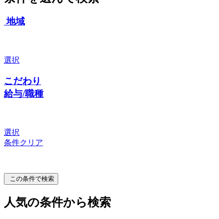
地域
選択
こだわり
給与/職種
選択
条件クリア
この条件で検索
人気の条件から検索