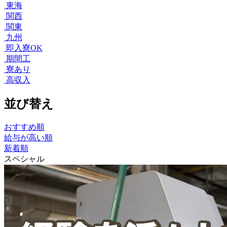
東海
関西
関東
九州
即入寮OK
期間工
寮あり
高収入
並び替え
おすすめ順
給与が高い順
新着順
スペシャル