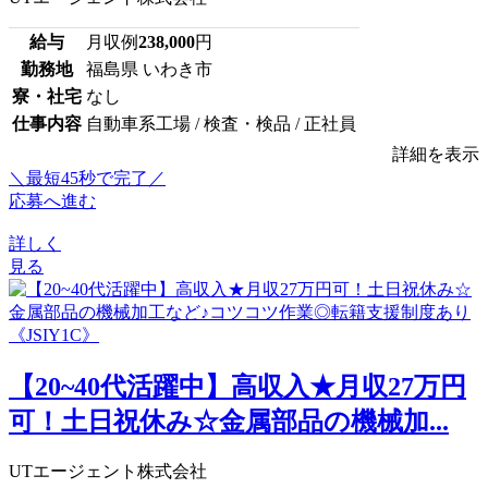
給与
月収例
238,000
円
勤務地
福島県 いわき市
寮・社宅
なし
仕事内容
自動車系工場 / 検査・検品 / 正社員
詳細を表示
＼最短45秒で完了／
応募へ進む
詳しく
見る
【20~40代活躍中】高収入★月収27万円
可！土日祝休み☆金属部品の機械加...
UTエージェント株式会社