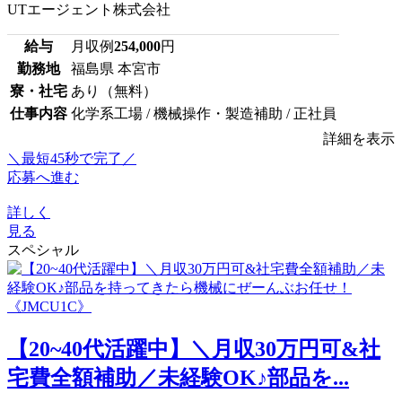
UTエージェント株式会社
給与
月収例
254,000
円
勤務地
福島県 本宮市
寮・社宅
あり（無料）
仕事内容
化学系工場 / 機械操作・製造補助 / 正社員
詳細を表示
＼最短45秒で完了／
応募へ進む
詳しく
見る
スペシャル
【20~40代活躍中】＼月収30万円可&社
宅費全額補助／未経験OK♪部品を...