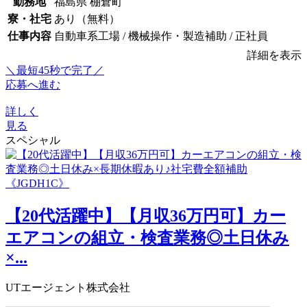
勤務地
福島県 棚倉町
寮・社宅
あり（無料）
仕事内容
自動車系工場 / 機械操作・製造補助 / 正社員
詳細を表示
＼最短45秒で完了／
応募へ進む
詳しく
見る
スペシャル
【20代活躍中】【月収36万円可】カー
エアコンの組立・検査業務◎土日休み
×...
UTエージェント株式会社