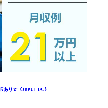
り☆《JBPU1-DC》