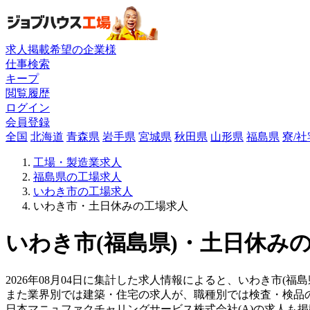
求人掲載希望の企業様
仕事検索
キープ
閲覧履歴
ログイン
会員登録
全国
北海道
青森県
岩手県
宮城県
秋田県
山形県
福島県
寮/
工場・製造業求人
福島県の工場求人
いわき市の工場求人
いわき市・土日休みの工場求人
いわき市(福島県)・土日休みの
2026年08月04日に集計した求人情報によると、いわき市(福
また業界別では建築・住宅の求人が、職種別では検査・検品
日本マニュファクチャリングサービス株式会社(A)の求人も