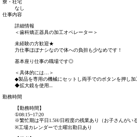
寮・社宅
なし
仕事内容
詳細情報
＜歯科矯正器具の加工オペレーター＞
未経験の方歓迎★
力仕事ほぼナシなので体への負担も少なめです！
基本座り仕事の職場です◎
＜具体的には…＞
◆製品を専用の機械にセットし両手でのボタンを押し加
◆拡大鏡を使用...
勤務時間
【勤務時間】
①08:15~17:20
※繁忙期は平日1.5H/日程度の残業あり（お子さんがい
※工場カレンダーで土曜出勤日あり