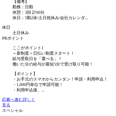
【備考】
勤務：日勤
休憩：3回 計60分
休日：5勤2休/土日祝休み/会社カレンダ...
休日
土日休み
PRポイント
ここがポイント1
＜新制度＞日払い制度スタート！
給与受取日を「選べる」！
働いた分の給与が最短5分で受け取り可能！
【ポイント】
・お手元のスマホからカンタン！申請・利用申込！
・1,000円単位で申請可能！
・利用申込後、...
応募へ進む
詳しく
見る
スペシャル