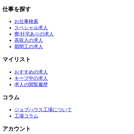
仕事を探す
お仕事検索
スペシャル求人
寮/社宅ありの求人
高収入の求人
期間工の求人
マイリスト
おすすめの求人
キープ中の求人
求人の閲覧履歴
コラム
ジョブハウス工場について
工場コラム
アカウント