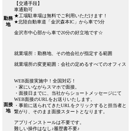
【交通手段】
車通勤可
★工場駐車場は無料でご利用いただけます！
勤務
★北陸自動車道「金沢森本IC」から車で5分
地
金沢市中心部から車で20分の好立地です☆
就業場所：勤務地、その他会社が指定する範囲
就業場所の変更範囲：会社の定めるすべてのオフィス
WEB面接実施中！全国対応！
・家にいながらスマホで面接。
・面接日までに、当社からショートメッセージにて
WEB面接のURLをお送りいたします。
面接
・事前に送られてきたURLをクリックすると担当者と
地
繋がり、そのまま面接スタートとなります。
アプリインストールは不要です。
難しい操作はなし♪履歴書不要♪