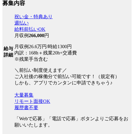
募集内容
祝い金・特典あり
週払い
給料前払いOK
月収例
266,000
円
月収例26.6万円/時給1300円
給与
内訳：168h＋残業20h+交通費
詳細
※残業手当含む
＼前払い制度使えます／
ご入社後の稼働分で前払い可能です！（規定有）
しかも、アプリでカンタンに申請できちゃう♪
大量募集
リモート面接OK
履歴書不要
「Webで応募」「電話で応募」ボタンよりご応募をお
願いいたします。