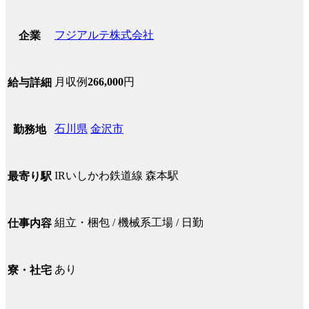
フジアルテ株式会社
企業
月収例
266,000
円
給与詳細
石川県
金沢市
勤務地
IRいしかわ鉄道線 森本駅
最寄り駅
組立・梱包 / 機械系工場 / 日勤
仕事内容
あり
寮・社宅