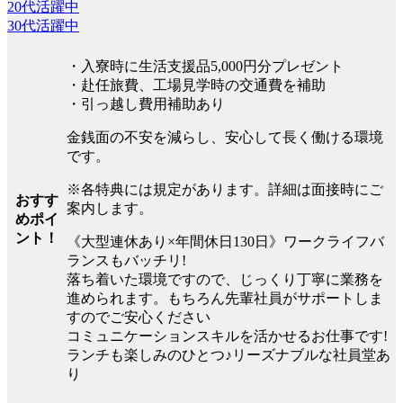
20代活躍中
30代活躍中
・入寮時に生活支援品5,000円分プレゼント
・赴任旅費、工場見学時の交通費を補助
・引っ越し費用補助あり
金銭面の不安を減らし、安心して長く働ける環境
です。
※各特典には規定があります。詳細は面接時にご
おすす
案内します。
めポイ
ント！
《大型連休あり×年間休日130日》ワークライフバ
ランスもバッチリ!
落ち着いた環境ですので、じっくり丁寧に業務を
進められます。もちろん先輩社員がサポートしま
すのでご安心ください
コミュニケーションスキルを活かせるお仕事です!
ランチも楽しみのひとつ♪リーズナブルな社員堂あ
り