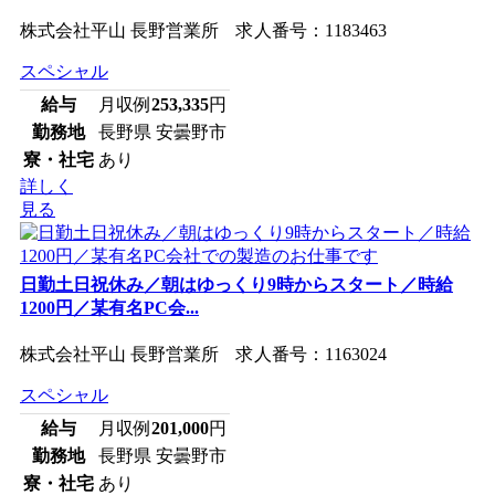
株式会社平山 長野営業所 求人番号：1183463
スペシャル
給与
月収例
253,335
円
勤務地
長野県 安曇野市
寮・社宅
あり
詳しく
見る
日勤土日祝休み／朝はゆっくり9時からスタート／時給
1200円／某有名PC会...
株式会社平山 長野営業所 求人番号：1163024
スペシャル
給与
月収例
201,000
円
勤務地
長野県 安曇野市
寮・社宅
あり