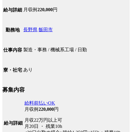
月収例
220,000
円
給与詳細
長野県
飯田市
勤務地
製造・事務 / 機械系工場 / 日勤
仕事内容
あり
寮・社宅
募集内容
給料前払いOK
月収例
220,000
円
月収22万円以上可
給与詳細
月20日 ・ 残業10h