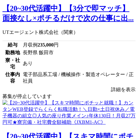
【20~30代活躍中】【3分で即マッチ】
面接なし×ポチるだけで次の仕事に出...
UTエージェント株式会社（関東）
給与
月収例
235,000
円
勤務地
長野県 飯田市
寮・社
あり
宅
仕事内
電子部品系工場 / 機械操作・製造オペレーター / 正
容
社員
詳細を表示
募集が停止しています
【20~30代活躍中】【スキマ時間にポチ