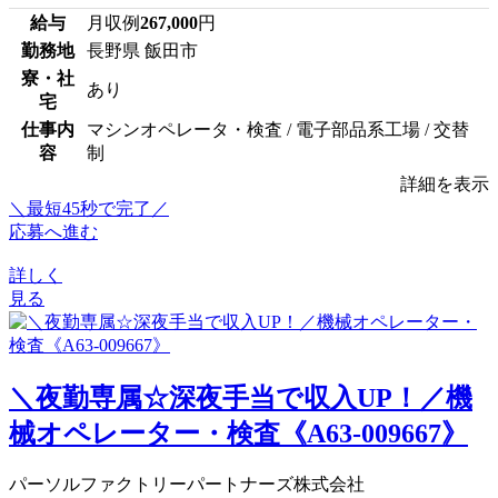
給与
月収例
267,000
円
勤務地
長野県 飯田市
寮・社
あり
宅
仕事内
マシンオペレータ・検査 / 電子部品系工場 / 交替
容
制
詳細を表示
＼最短45秒で完了／
応募へ進む
詳しく
見る
＼夜勤専属☆深夜手当で収入UP！／機
械オペレーター・検査《A63-009667》
パーソルファクトリーパートナーズ株式会社