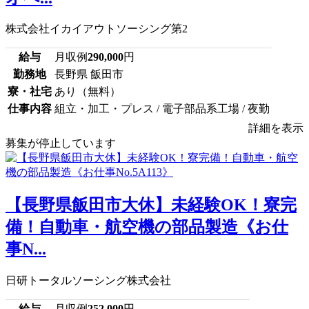
株式会社イカイアウトソーシング第2
給与
月収例
290,000
円
勤務地
長野県 飯田市
寮・社宅
あり（無料）
仕事内容
組立・加工・プレス / 電子部品系工場 / 夜勤
詳細を表示
募集が停止しています
【長野県飯田市大休】未経験OK！寮完
備！自動車・航空機の部品製造《お仕
事N...
日研トータルソーシング株式会社
給与
月収例
252,000
円