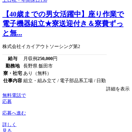
【40歳までの男女活躍中】座り作業で
電子機器組立★寮送迎付き＆寮費ずっ
と無...
株式会社イカイアウトソーシング第2
給与
月収例
250,000
円
勤務地
長野県 飯田市
寮・社宅
あり（無料）
仕事内容
組立・組み立て / 電子部品系工場 / 日勤
詳細を表示
無料電話で
応募
応募へ進む
詳しく
見る