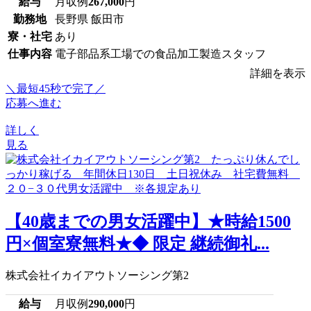
給与
月収例
267,000
円
勤務地
長野県 飯田市
寮・社宅
あり
仕事内容
電子部品系工場での食品加工製造スタッフ
詳細を表示
＼最短45秒で完了／
応募へ進む
詳しく
見る
【40歳までの男女活躍中】★時給1500
円×個室寮無料★◆ 限定 継続御礼...
株式会社イカイアウトソーシング第2
給与
月収例
290,000
円