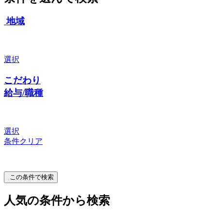
地域
選択
こだわり
給与/職種
選択
条件クリア
この条件で検索
人気の条件から検索