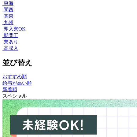
東海
関西
関東
九州
即入寮OK
期間工
寮あり
高収入
並び替え
おすすめ順
給与が高い順
新着順
スペシャル