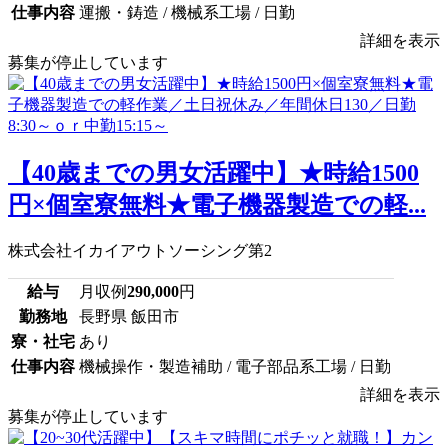
仕事内容
運搬・鋳造 / 機械系工場 / 日勤
詳細を表示
募集が停止しています
【40歳までの男女活躍中】★時給1500
円×個室寮無料★電子機器製造での軽...
株式会社イカイアウトソーシング第2
給与
月収例
290,000
円
勤務地
長野県 飯田市
寮・社宅
あり
仕事内容
機械操作・製造補助 / 電子部品系工場 / 日勤
詳細を表示
募集が停止しています