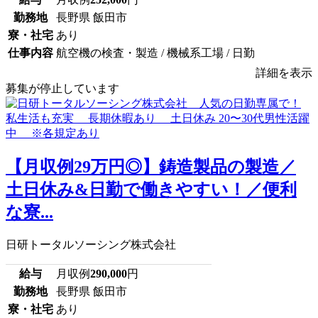
勤務地
長野県 飯田市
寮・社宅
あり
仕事内容
航空機の検査・製造 / 機械系工場 / 日勤
詳細を表示
募集が停止しています
【月収例29万円◎】鋳造製品の製造／
土日休み&日勤で働きやすい！／便利
な寮...
日研トータルソーシング株式会社
給与
月収例
290,000
円
勤務地
長野県 飯田市
寮・社宅
あり