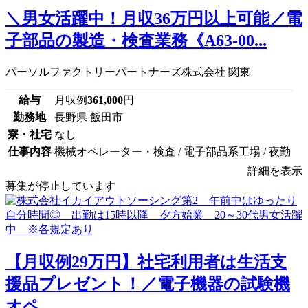
＼男女活躍中！月収36万円以上可能／電
子部品の製造・検査業務《A63-00...
パーソルファクトリーパートナーズ株式会社 関東
給与
月収例
361,000
円
勤務地
長野県 飯田市
寮・社宅
なし
仕事内容
機械オペレーター・検査 / 電子部品系工場 / 夜勤
詳細を表示
募集が停止しています
【月収例29万円】社宅利用者は生活支
援品プレゼント！／電子機器の試験機
オペ...