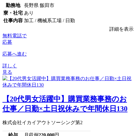
勤務地
長野県 飯田市
寮・社宅
あり
仕事内容
加工 / 機械系工場 / 日勤
詳細を表示
無料電話で
応募
応募へ進む
詳しく
見る
【20代男女活躍中】購買業務事務のお
仕事／日勤×土日祝休みで年間休日130
株式会社イカイアウトソーシング第2
給与
月収例
220,000
円