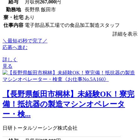
給与
月収例
267,000
円
勤務地
長野県 飯田市
寮・社宅
あり
仕事内容
電子部品系工場での食品加工製造スタッフ
詳細を表示
＼最短45秒で完了／
応募へ進む
詳しく
見る
【長野県飯田市桐林】未経験OK！寮完
備！抵抗器の製造マシンオペレータ
ー・検...
日研トータルソーシング株式会社