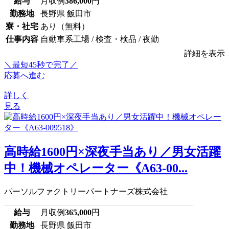
給与
月収例
386,000
円
勤務地
長野県 飯田市
寮・社宅
あり（無料）
仕事内容
自動車系工場 / 検査・検品 / 夜勤
詳細を表示
＼最短45秒で完了／
応募へ進む
詳しく
見る
高時給1600円×深夜手当あり／男女活躍
中！機械オペレーター《A63-00...
パーソルファクトリーパートナーズ株式会社
給与
月収例
365,000
円
勤務地
長野県 飯田市