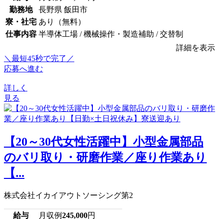
勤務地
長野県 飯田市
寮・社宅
あり（無料）
仕事内容
半導体工場 / 機械操作・製造補助 / 交替制
詳細を表示
＼最短45秒で完了／
応募へ進む
詳しく
見る
【20～30代女性活躍中】小型金属部品
のバリ取り・研磨作業／座り作業あり
【...
株式会社イカイアウトソーシング第2
給与
月収例
245,000
円