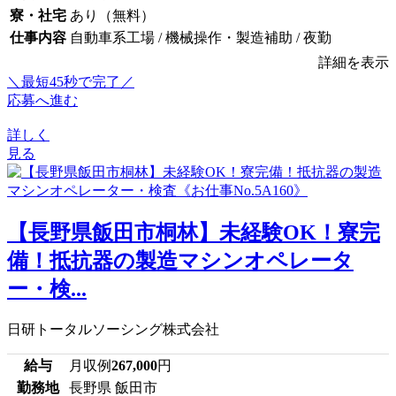
寮・社宅
あり（無料）
仕事内容
自動車系工場 / 機械操作・製造補助 / 夜勤
詳細を表示
＼最短45秒で完了／
応募へ進む
詳しく
見る
【長野県飯田市桐林】未経験OK！寮完
備！抵抗器の製造マシンオペレータ
ー・検...
日研トータルソーシング株式会社
給与
月収例
267,000
円
勤務地
長野県 飯田市