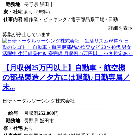
勤務地
長野県 飯田市
寮・社宅
あり（無料）
仕事内容
軽作業・ピッキング / 電子部品系工場 / 日勤
詳細を表示
募集が停止しています
【月収例25万円以上】自動車・航空機
の部品製造／夕方には退勤♪日勤専属／
未...
日研トータルソーシング株式会社
給与
月収例
252,000
円
勤務地
長野県 飯田市
寮・社宅
あり