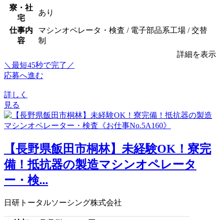
寮・社
あり
宅
仕事内
マシンオペレータ・検査 / 電子部品系工場 / 交替
容
制
詳細を表示
＼最短45秒で完了／
応募へ進む
詳しく
見る
【長野県飯田市桐林】未経験OK！寮完
備！抵抗器の製造マシンオペレータ
ー・検...
日研トータルソーシング株式会社