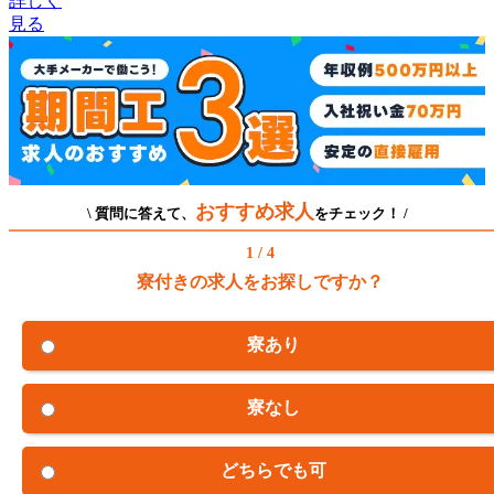
詳しく
見る
おすすめ求人
\ 質問に答えて、
をチェック！ /
1 / 4
寮付きの求人をお探しですか？
寮あり
寮なし
どちらでも可