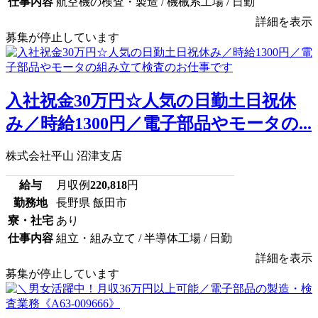
仕事内容
航空機の検査・製造 / 機械系工場 / 日勤
詳細を表示
募集が停止しています
入社祝金30万円☆人気の日勤土日祝休
み／時給1300円／電子部品やモータの...
株式会社平山 沼津支店
給与
月収例
220,818
円
勤務地
長野県 飯田市
寮・社宅
あり
仕事内容
組立・組み立て / 半導体工場 / 日勤
詳細を表示
募集が停止しています