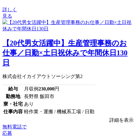
詳しく
見る
【20代男女活躍中】生産管理事務のお
仕事／日勤×土日祝休みで年間休日130
日
株式会社イカイアウトソーシング第2
給与
月収例
230,000
円
勤務地
長野県 飯田市
寮・社宅
あり
仕事内容
軽作業・運搬 / 機械系工場 / 日勤
詳細を表示
無料電話で
応募