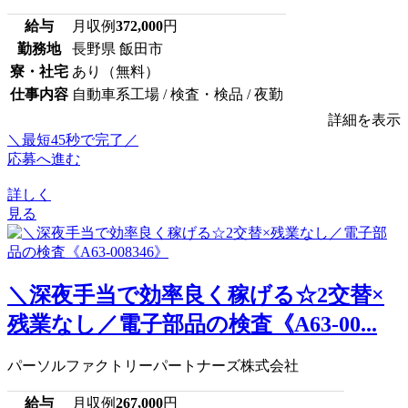
給与
月収例
372,000
円
勤務地
長野県 飯田市
寮・社宅
あり（無料）
仕事内容
自動車系工場 / 検査・検品 / 夜勤
詳細を表示
＼最短45秒で完了／
応募へ進む
詳しく
見る
＼深夜手当で効率良く稼げる☆2交替×
残業なし／電子部品の検査《A63-00...
パーソルファクトリーパートナーズ株式会社
給与
月収例
267,000
円