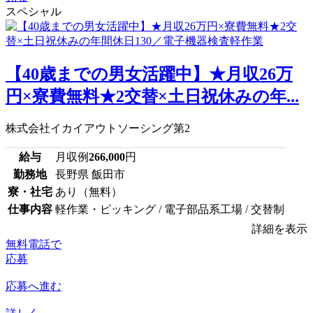
スペシャル
【40歳までの男女活躍中】★月収26万
円×寮費無料★2交替×土日祝休みの年...
株式会社イカイアウトソーシング第2
給与
月収例
266,000
円
勤務地
長野県 飯田市
寮・社宅
あり（無料）
仕事内容
軽作業・ピッキング / 電子部品系工場 / 交替制
詳細を表示
無料電話で
応募
応募へ進む