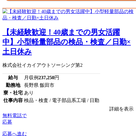
【未経験歓迎！40歳までの男女活躍
中】小型軽量部品の検品・検査／日勤×
土日休み
株式会社イカイアウトソーシング第2
給与
月収例
237,250
円
勤務地
長野県 飯田市
寮・社宅
あり
仕事内容
検品・検査 / 電子部品系工場 / 日勤
詳細を表示
無料電話で
応募
応募へ進む