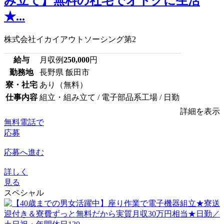
み立て】無料の社宅でオトクに生活
★...
株式会社イカイアウトソーシング第2
給与
月収例
250,000
円
勤務地
長野県 飯田市
寮・社宅
あり（無料）
仕事内容
組立・組み立て / 電子部品系工場 / 日勤
詳細を表示
無料電話で
応募
応募へ進む
詳しく
見る
スペシャル