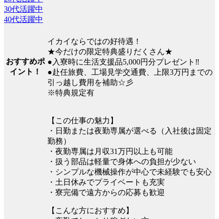
30代活躍中
40代活躍中
イカイならではの好待遇！
★今だけの限定特典盛りだくさん★
おすすめポ
●入寮時に生活支援品5,000円分プレゼント‼
イント！
●赴任旅費、工場見学交通費、上限3万円までの
引っ越し費用を補助☆彡
※特典規定有
【この仕事の魅力】
・日勤または夜勤専属が選べる（入社後は固定
勤務）
・夜勤専属は月収31万円以上も可能
・扱う部品は軽量で身体への負担が少ない
・シンプルな機械操作が中心で未経験でも安心
・土日休みでプライベートも充実
・寮完備で遠方からの応募も歓迎
【こんな方におすすめ】