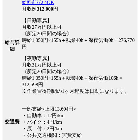
給料前払いOK
月収例
312,000
円
【日勤専属】
月収27万円以上可
《所定20日間の場合》
時給1,350円×155h＋残業40h＋深夜労働0h＝276,770
給与詳
円
細
【夜勤専属】
月収31万円以上可
《所定20日間の場合》
時給1,350円×155h＋残業40h＋深夜労働106h＝
312,598円
※作業習得期間の1ヶ月程度は日勤になります。
一部支給<上限13,694円>
・自動車：12円/km
交通費
・バイク：4円/km
・原 付：2円/km
・公共交通機関：実費支給