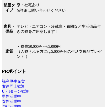
寮・社宅あり
部屋タ
イプ
※詳細は問い合わせください
テレビ・エアコン・冷蔵庫・布団など生活備品付
家具・
きの寮をご用意します！
備品
・寮費50,000円～65.000円
家賃
（入寮される方には5,000円分の生活支援品プレゼ
ント!）
PRポイント
福利厚生充実
友達同士歓迎
U・Iターン歓迎
男性活躍中
女性活躍中
20代活躍中