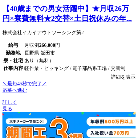
【40歳までの男女活躍中】★月収26万
円×寮費無料★2交替×土日祝休みの年...
株式会社イカイアウトソーシング第2
給与
月収例
266,000
円
勤務地
長野県 飯田市
寮・社宅
あり（無料）
仕事内容
軽作業・ピッキング / 電子部品系工場 / 交替制
詳細を表示
＼最短45秒で完了／
応募へ進む
詳しく
見る