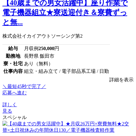
【40歳までの男女活躍中】座り作業で
電子機器組立★寮送迎付き＆寮費ずっ
と無...
株式会社イカイアウトソーシング第2
給与
月収例
250,000
円
勤務地
長野県 飯田市
寮・社宅
あり（無料）
仕事内容
組立・組み立て / 電子部品系工場 / 日勤
詳細を表示
＼最短45秒で完了／
応募へ進む
詳しく
見る
スペシャル