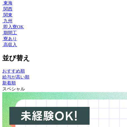
東海
関西
関東
九州
即入寮OK
期間工
寮あり
高収入
並び替え
おすすめ順
給与が高い順
新着順
スペシャル