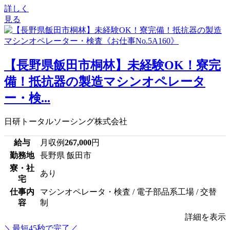
詳しく
見る
【長野県飯田市桐林】未経験OK！寮完
備！抵抗器の製造マシンオペレータ
ー・検...
日研トータルソーシング株式会社
給与
月収例
267,000
円
勤務地
長野県 飯田市
寮・社
あり
宅
仕事内
マシンオペレータ・検査 / 電子部品系工場 / 交替
容
制
詳細を表示
＼最短45秒で完了／