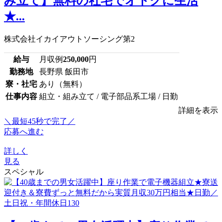
み立て】無料の社宅でオトクに生活
★...
株式会社イカイアウトソーシング第2
給与
月収例
250,000
円
勤務地
長野県 飯田市
寮・社宅
あり（無料）
仕事内容
組立・組み立て / 電子部品系工場 / 日勤
詳細を表示
＼最短45秒で完了／
応募へ進む
詳しく
見る
スペシャル