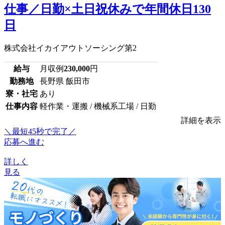
仕事／日勤×土日祝休みで年間休日130
日
株式会社イカイアウトソーシング第2
給与
月収例
230,000
円
勤務地
長野県 飯田市
寮・社宅
あり
仕事内容
軽作業・運搬 / 機械系工場 / 日勤
詳細を表示
＼最短45秒で完了／
応募へ進む
詳しく
見る