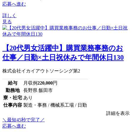
応募へ進む
詳しく
見る
【20代男女活躍中】購買業務事務のお
仕事／日勤×土日祝休みで年間休日130
株式会社イカイアウトソーシング第2
給与
月収例
220,000
円
勤務地
長野県 飯田市
寮・社宅
あり
仕事内容
製造・事務 / 機械系工場 / 日勤
詳細を表示
＼最短45秒で完了／
応募へ進む