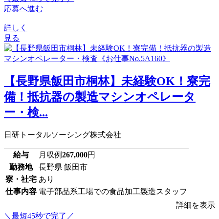
応募へ進む
詳しく
見る
【長野県飯田市桐林】未経験OK！寮完
備！抵抗器の製造マシンオペレータ
ー・検...
日研トータルソーシング株式会社
給与
月収例
267,000
円
勤務地
長野県 飯田市
寮・社宅
あり
仕事内容
電子部品系工場での食品加工製造スタッフ
詳細を表示
＼最短45秒で完了／