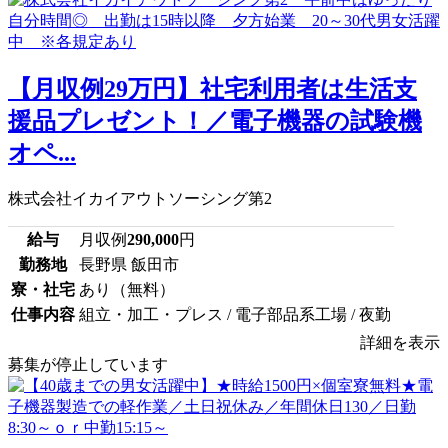
【月収例29万円】社宅利用者は生活支
援品プレゼント！／電子機器の試験機
オペ...
株式会社イカイアウトソーシング第2
給与
月収例
290,000
円
勤務地
長野県 飯田市
寮・社宅
あり（無料）
仕事内容
組立・加工・プレス / 電子部品系工場 / 夜勤
詳細を表示
募集が停止しています