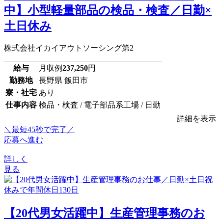
中】小型軽量部品の検品・検査／日勤×
土日休み
株式会社イカイアウトソーシング第2
給与
月収例
237,250
円
勤務地
長野県 飯田市
寮・社宅
あり
仕事内容
検品・検査 / 電子部品系工場 / 日勤
詳細を表示
＼最短45秒で完了／
応募へ進む
詳しく
見る
【20代男女活躍中】生産管理事務のお