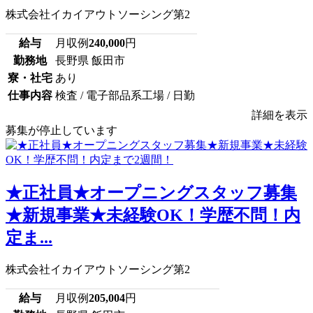
株式会社イカイアウトソーシング第2
給与
月収例
240,000
円
勤務地
長野県 飯田市
寮・社宅
あり
仕事内容
検査 / 電子部品系工場 / 日勤
詳細を表示
募集が停止しています
★正社員★オープニングスタッフ募集
★新規事業★未経験OK！学歴不問！内
定ま...
株式会社イカイアウトソーシング第2
給与
月収例
205,004
円