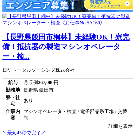
【長野県飯田市桐林】未経験OK！寮完
備！抵抗器の製造マシンオペレータ
ー・検...
日研トータルソーシング株式会社
給与
月収例
267,000
円
勤務地
長野県 飯田市
寮・社
あり
宅
仕事内
マシンオペレータ・検査 / 電子部品系工場 / 交替
容
制
詳細を表示
＼最短45秒で完了／