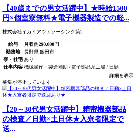
【40歳までの男女活躍中】★時給1500
円×個室寮無料★電子機器製造での軽...
株式会社イカイアウトソーシング第2
給与
月収例
290,000
円
勤務地
長野県 飯田市
寮・社宅
あり
仕事内容
機械操作・製造補助 / 電子部品系工場 / 日勤
詳細を表示
募集が停止しています
【20～30代男女活躍中】精密機器部品
の検査／日勤×土日休★入寮者限定で
送...