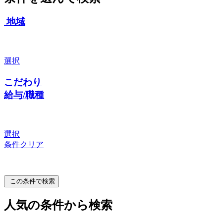
地域
選択
こだわり
給与/職種
選択
条件クリア
この条件で検索
人気の条件から検索