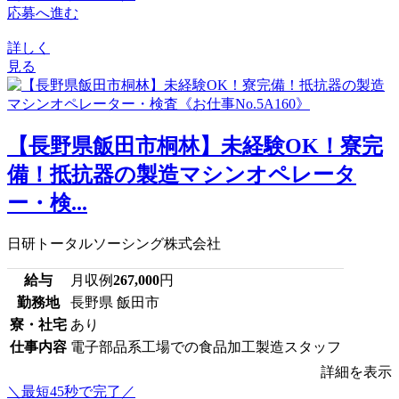
応募へ進む
詳しく
見る
【長野県飯田市桐林】未経験OK！寮完
備！抵抗器の製造マシンオペレータ
ー・検...
日研トータルソーシング株式会社
給与
月収例
267,000
円
勤務地
長野県 飯田市
寮・社宅
あり
仕事内容
電子部品系工場での食品加工製造スタッフ
詳細を表示
＼最短45秒で完了／