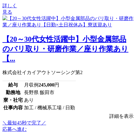
詳しく
見る
【20～30代女性活躍中】小型金属部品
のバリ取り・研磨作業／座り作業あり
【...
株式会社イカイアウトソーシング第2
給与
月収例
245,000
円
勤務地
長野県 飯田市
寮・社宅
あり
仕事内容
加工 / 機械系工場 / 日勤
詳細を表示
＼最短45秒で完了／
応募へ進む