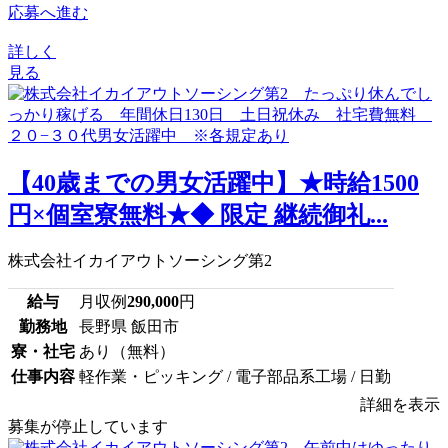
応募へ進む
詳しく
見る
【40歳までの男女活躍中】★時給1500
円×個室寮無料★◆ 限定 継続御礼...
株式会社イカイアウトソーシング第2
給与
月収例
290,000
円
勤務地
長野県 飯田市
寮・社宅
あり（無料）
仕事内容
軽作業・ピッキング / 電子部品系工場 / 日勤
詳細を表示
募集が停止しています