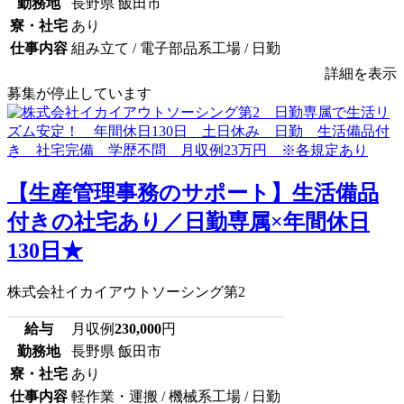
勤務地
長野県 飯田市
寮・社宅
あり
仕事内容
組み立て / 電子部品系工場 / 日勤
詳細を表示
募集が停止しています
【生産管理事務のサポート】生活備品
付きの社宅あり／日勤専属×年間休日
130日★
株式会社イカイアウトソーシング第2
給与
月収例
230,000
円
勤務地
長野県 飯田市
寮・社宅
あり
仕事内容
軽作業・運搬 / 機械系工場 / 日勤