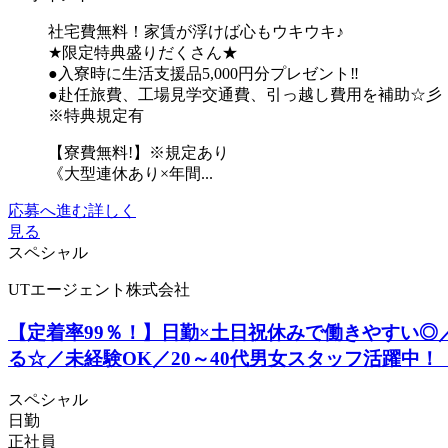
社宅費無料！家賃が浮けば心もウキウキ♪
★限定特典盛りだくさん★
●入寮時に生活支援品5,000円分プレゼント‼
●赴任旅費、工場見学交通費、引っ越し費用を補助☆彡
※特典規定有
【寮費無料!】※規定あり
《大型連休あり×年間...
応募へ進む
詳しく
見る
スペシャル
UTエージェント株式会社
【定着率99％！】日勤×土日祝休みで働きやすい
る☆／未経験OK／20～40代男女スタッフ活躍中！《
スペシャル
日勤
正社員