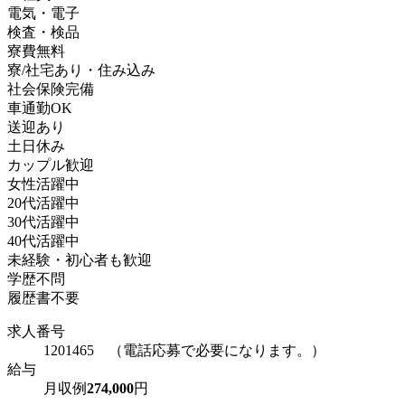
電気・電子
検査・検品
寮費無料
寮/社宅あり・住み込み
社会保険完備
車通勤OK
送迎あり
土日休み
カップル歓迎
女性活躍中
20代活躍中
30代活躍中
40代活躍中
未経験・初心者も歓迎
学歴不問
履歴書不要
求人番号
1201465 （電話応募で必要になります。）
給与
月収例
274,000
円