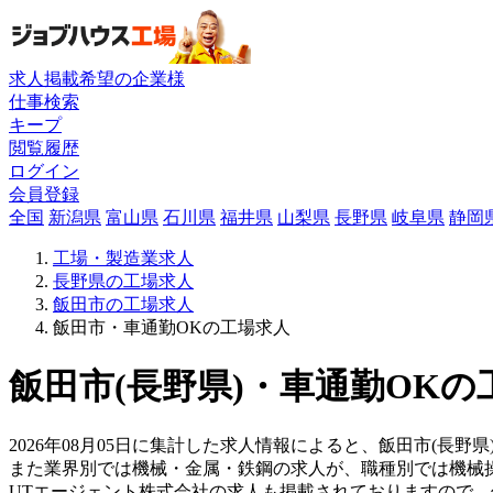
求人掲載希望の企業様
仕事検索
キープ
閲覧履歴
ログイン
会員登録
全国
新潟県
富山県
石川県
福井県
山梨県
長野県
岐阜県
静岡
工場・製造業求人
長野県の工場求人
飯田市の工場求人
飯田市・車通勤OKの工場求人
飯田市(長野県)・車通勤OKの
2026年08月05日に集計した求人情報によると、飯田市(長野県
また業界別では機械・金属・鉄鋼の求人が、職種別では機械
UTエージェント株式会社の求人も掲載されておりますので