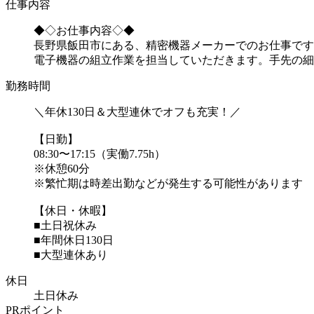
仕事内容
◆◇お仕事内容◇◆
長野県飯田市にある、精密機器メーカーでのお仕事です
電子機器の組立作業を担当していただきます。手先の細
勤務時間
＼年休130日＆大型連休でオフも充実！／
【日勤】
08:30〜17:15（実働7.75h）
※休憩60分
※繁忙期は時差出勤などが発生する可能性があります
【休日・休暇】
■土日祝休み
■年間休日130日
■大型連休あり
休日
土日休み
PRポイント