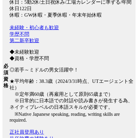
休日：5勤2休/土日祝休み/工場カレンダーに準ずる/年間
休日122日
休暇：GW休暇・夏季休暇・年末年始休暇
未経験・初心者も歓迎
学歴不問
第二新卒歓迎
◆未経験歓迎
◆資格・学歴不問
必
◎若手～ミドルの男女活躍中！
須
資
★平均年齢：38.3歳（2024/3/31時点、UTエージェント全
格
社）
※定年満60歳（再雇用として原則65歳まで）
※日常的に日本語での対話や読み書きが発生する為、
ネイティブレベルの日本語スキルが必要です。
※Native Japanese speaking, reading, writing skills are
required.
正社員登用あり