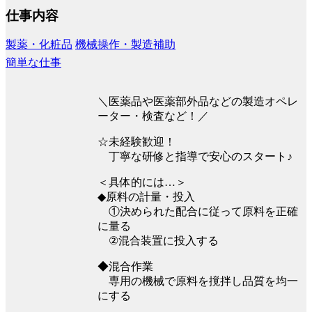
仕事内容
製薬・化粧品
機械操作・製造補助
簡単な仕事
＼医薬品や医薬部外品などの製造オペレ
ーター・検査など！／
☆未経験歓迎！
丁寧な研修と指導で安心のスタート♪
＜具体的には…＞
◆原料の計量・投入
①決められた配合に従って原料を正確
に量る
②混合装置に投入する
◆混合作業
専用の機械で原料を撹拌し品質を均一
にする