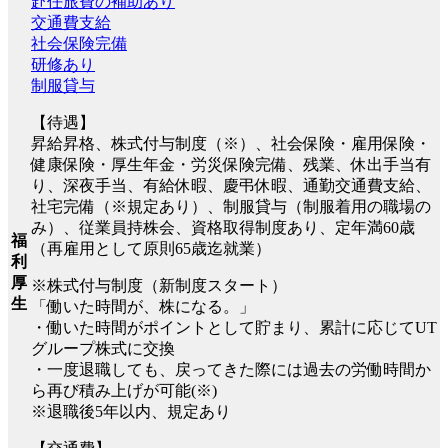
赴任旅費の補助あり
交通費支給
社会保険完備
研修あり
制服貸与
【待遇】
昇給昇格、株式付与制度（※）、社会保険・雇用保険・
健康保険・厚生年金・労災保険完備、残業、休出手当有
り、深夜手当、有給休暇、慶弔休暇、通勤交通費支給、
社宅完備（※規定あり）、制服貸与（制服着用の職場の
み）、従業員持株会、資格取得制度あり、定年満60歳
福
（再雇用として原則65歳迄就業）
利
厚
※株式付与制度（新制度スタート）
生
「働いた時間が、株になる。」
・働いた時間がポイントとして貯まり、累計に応じてUT
グループ株式に交換
・一度退職しても、戻ってきた際には過去の労働時間か
ら再び積み上げが可能(※)
※退職後5年以内、規定あり