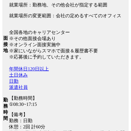
就業場所：勤務地、その他会社が指定する範囲
就業場所の変更範囲：会社の定めるすべてのオフィス
全国各地のキャリアセンター
面
※その他面接会場あり
接
※オンライン面接実施中
地
※家にいながらスマホで面接＆履歴書不要
※応募後に予約していただきます。
年間休日120日以上
土日休み
日勤
派遣社員
【勤務時間】
勤
①08:30~17:15
務
時
【備考】
間
勤務：日勤
休憩：2回 計60分