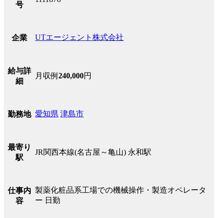
号
UTエージェント株式会社
企業
給与詳
月収例
240,000
円
細
愛知県
津島市
勤務地
最寄り
JR関西本線(名古屋～亀山) 永和駅
駅
製薬化粧品系工場での機械操作・製造オペレータ
仕事内
ー 日勤
容