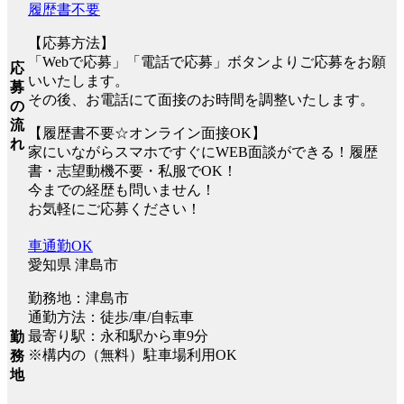
履歴書不要
【応募方法】
「Webで応募」「電話で応募」ボタンよりご応募をお願
応
いいたします。
募
その後、お電話にて面接のお時間を調整いたします。
の
流
【履歴書不要☆オンライン面接OK】
れ
家にいながらスマホですぐにWEB面談ができる！履歴
書・志望動機不要・私服でOK！
今までの経歴も問いません！
お気軽にご応募ください！
車通勤OK
愛知県 津島市
勤務地：津島市
通勤方法：徒歩/車/自転車
最寄り駅：永和駅から車9分
勤
※構内の（無料）駐車場利用OK
務
地