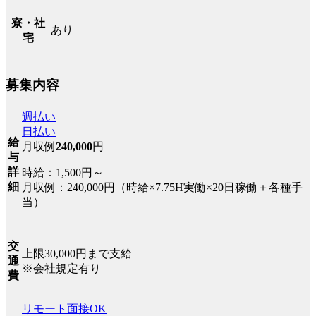
寮・社
あり
宅
募集内容
週払い
日払い
給
月収例
240,000
円
与
詳
時給：1,500円～
細
月収例：240,000円（時給×7.75H実働×20日稼働＋各種手
当）
交
上限30,000円まで支給
通
※会社規定有り
費
リモート面接OK