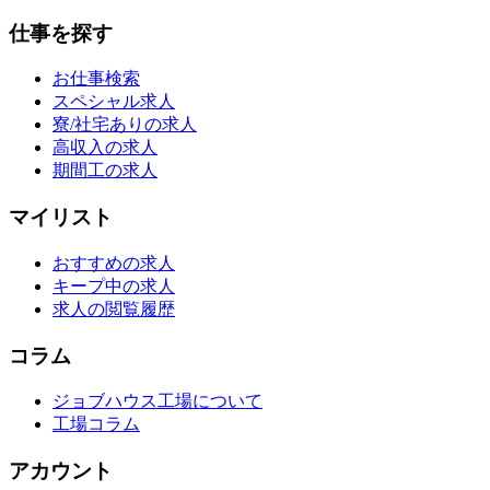
仕事を探す
お仕事検索
スペシャル求人
寮/社宅ありの求人
高収入の求人
期間工の求人
マイリスト
おすすめの求人
キープ中の求人
求人の閲覧履歴
コラム
ジョブハウス工場について
工場コラム
アカウント